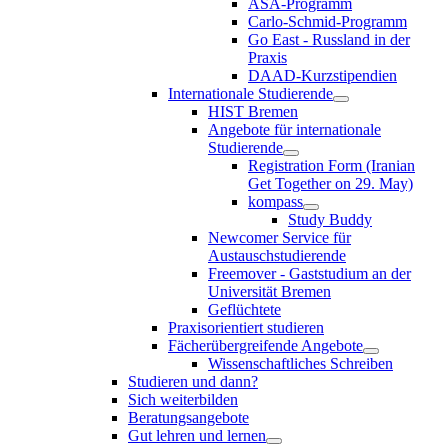
ASA-Programm
Carlo-Schmid-Programm
Go East - Russland in der
Praxis
DAAD-Kurzstipendien
Internationale Studierende
HIST Bremen
Angebote für internationale
Studierende
Registration Form (Iranian
Get Together on 29. May)
kompass
Study Buddy
Newcomer Service für
Austauschstudierende
Freemover - Gaststudium an der
Universität Bremen
Geflüchtete
Praxisorientiert studieren
Fächerübergreifende Angebote
Wissenschaftliches Schreiben
Studieren und dann?
Sich weiterbilden
Beratungsangebote
Gut lehren und lernen