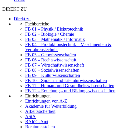
DIREKT ZU
Direkt zu
Fachbereiche
FB 01 – Physik / Elektrotechnik
FB 02 – Biologie / Chemie
FB 03 – Mathematik / Informatik
FB 04 – Produktionstechnik – Maschinenbau &
Verfahrenstechnik
FB 05 – Geowissenschaften
FB 06 – Rechtswissenschaft
FB 07 – Wirtschaftswissenschaft
FB 08 – Sozialwissenschaften
FB 09 – Kulturwissenschaften
FB 10 – Sprach- und Literaturwissenschaften
FB 11 – Human- und Gesundheitswissenschaften
FB 12 – Erziehungs- und Bildungswissenschaften
Einrichtungen
Einrichtungen von A-Z
Akademie für Weiterbildung
Arbeitssicherheit
AStA
BAföG-Amt
Beratungsstellen