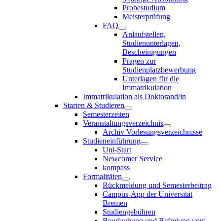
Probestudium
Meisterprüfung
FAQ
Anlaufstellen,
Studienunterlagen,
Bescheinigungen
Fragen zur
Studienplatzbewerbung
Unterlagen für die
Immatrikulation
Immatrikulation als Doktorand/in
Starten & Studieren
Semesterzeiten
Veranstaltungsverzeichnis
Archiv Vorlesungsverzeichnisse
Studieneinführung
Uni-Start
Newcomer Service
kompass
Formalitäten
Rückmeldung und Semesterbeitrag
Campus-App der Universität
Bremen
Studiengebühren
Beurlaubung und Befreiung vom