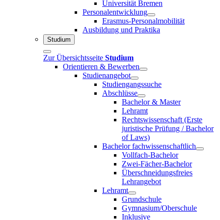
Universität Bremen
Personalentwicklung
Erasmus-Personalmobilität
Ausbildung und Praktika
Studium
Zur Übersichtsseite
Studium
Orientieren & Bewerben
Studienangebot
Studiengangssuche
Abschlüsse
Bachelor & Master
Lehramt
Rechtswissenschaft (Erste
juristische Prüfung / Bachelor
of Laws)
Bachelor fachwissenschaftlich
Vollfach-Bachelor
Zwei-Fächer-Bachelor
Überschneidungsfreies
Lehrangebot
Lehramt
Grundschule
Gymnasium/Oberschule
Inklusive