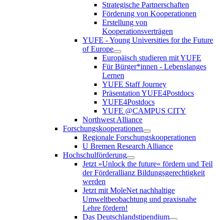
Strategische Partnerschaften
Förderung von Kooperationen
Erstellung von
Kooperationsverträgen
YUFE - Young Universities for the Future
of Europe
Europäisch studieren mit YUFE
Für Bürger*innen - Lebenslanges
Lernen
YUFE Staff Journey
Präsentation YUFE4Postdocs
YUFE4Postdocs
YUFE @CAMPUS CITY
Northwest Alliance
Forschungskooperationen
Regionale Forschungskooperationen
U Bremen Research Alliance
Hochschulförderung
Jetzt »Unlock the future« fördern und Teil
der Förderallianz Bildungsgerechtigkeit
werden
Jetzt mit MoleNet nachhaltige
Umweltbeobachtung und praxisnahe
Lehre fördern!
Das Deutschlandstipendium