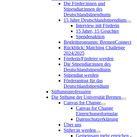
Die Förder:innen und
Stipendiat:innen des
Deutschlandstipendiums
15 Jahre Deutschlandstipendium
Interview mit Förderin
15 Jahre, 15 Gesichter
Spendenaktion
Begleitprogramm: BremenConnect
Rückblick: Matching Challenge
2024/2025
Förderin/Förderer werden
Die Stipendiat:innen des
Deutschlandstipendiums
Stipendiat werden
Förderantrag für das
Deutschlandstipendium
Stiftungsprofessuren
Die Stiftung der Universität Bremen
Canvas for Change
Canvas for Change
Einreichungsformular
Datenschutzerklärung
Über uns
Stifter:in werden
Gemeinsam mehr erreichen -