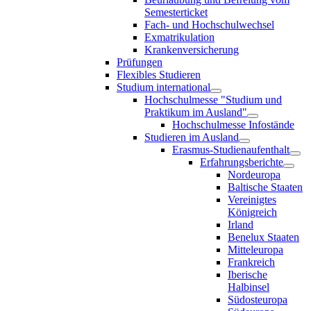
Semesterticket
Fach- und Hochschulwechsel
Exmatrikulation
Krankenversicherung
Prüfungen
Flexibles Studieren
Studium international
Hochschulmesse "Studium und
Praktikum im Ausland"
Hochschulmesse Infostände
Studieren im Ausland
Erasmus-Studienaufenthalt
Erfahrungsberichte
Nordeuropa
Baltische Staaten
Vereinigtes
Königreich
Irland
Benelux Staaten
Mitteleuropa
Frankreich
Iberische
Halbinsel
Südosteuropa