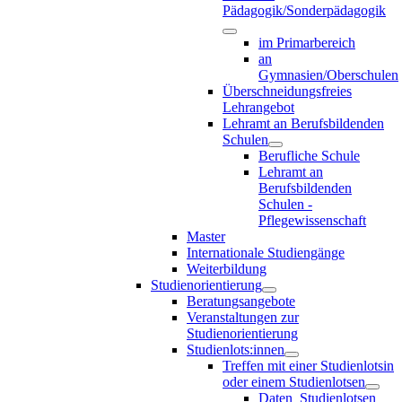
Pädagogik/Sonderpädagogik
im Primarbereich
an
Gymnasien/Oberschulen
Überschneidungsfreies
Lehrangebot
Lehramt an Berufsbildenden
Schulen
Berufliche Schule
Lehramt an
Berufsbildenden
Schulen -
Pflegewissenschaft
Master
Internationale Studiengänge
Weiterbildung
Studienorientierung
Beratungsangebote
Veranstaltungen zur
Studienorientierung
Studienlots:innen
Treffen mit einer Studienlotsin
oder einem Studienlotsen
Daten_Studienlotsen