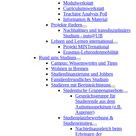
Modulwerkstatt
Curriculumswerkstatt
Teaching Analysis Poll
Information & Material
Projekte fördern
Nachhaltiges und transdisziplinäres
Studium - nuts@UB
Lehren und Lernen international
Projekt MINTernational
Erasmus-Lehrendenmobilität
Rund ums Studium
Campus: Wissenswertes und Tipps
Wohnen in Bremen
Studienfinanzierung und Jobben
Familienfreundliches Studium
Studieren mit Beeinträchtigung
Studentische Gruppenangebote
Gesprächsgruppe für
Studierende aus dem
Autismusspektrum (z.B.
Asperger)
Studienplatzbewerbung &
Studieneinstieg
Nachteilsausgleich beim
Erbringen der