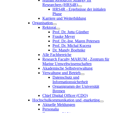
Human Resources Strategy for
Researchers (HRS4R)
HRS4R - Ergebnisse der initialen
Phase
Karriere und Weiterbildung
Organisation
Rektorat
Prof. Dr. Jutta Günther
Frauke Meyer
Prof. Dr.-Ing. Maren Petersen
Prof. Dr. Michal Kucera
Dr. Mandy Boehnke
Alle Fachbereiche
Research Faculty MARUM - Zentrum für
Marine Umweltwissenschaften
Akademische Selbstverwaltung
Verwaltung und Betrieb
Datenschutz und
Informationssicherheit
Organigramm der Universität
Bremen
Chief Digital Officer (CDO)
Hochschulkommunikation und -marketing
Aktuelle Meldungen
Personalia