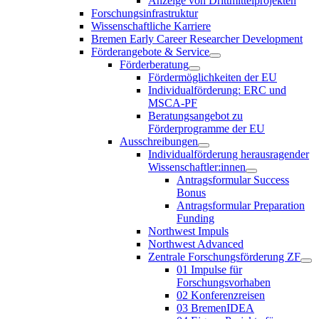
Anzeige von Drittmittelprojekten
Forschungsinfrastruktur
Wissenschaftliche Karriere
Bremen Early Career Researcher Development
Förderangebote & Service
Förderberatung
Fördermöglichkeiten der EU
Individualförderung: ERC und
MSCA-PF
Beratungsangebot zu
Förderprogramme der EU
Ausschreibungen
Individualförderung herausragender
Wissenschaftler:innen
Antragsformular Success
Bonus
Antragsformular Preparation
Funding
Northwest Impuls
Northwest Advanced
Zentrale Forschungsförderung ZF
01 Impulse für
Forschungsvorhaben
02 Konferenzreisen
03 BremenIDEA