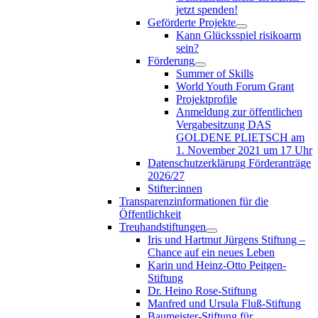
jetzt spenden!
Geförderte Projekte
Kann Glücksspiel risikoarm
sein?
Förderung
Summer of Skills
World Youth Forum Grant
Projektprofile
Anmeldung zur öffentlichen
Vergabesitzung DAS
GOLDENE PLIETSCH am
1. November 2021 um 17 Uhr
Datenschutzerklärung Förderanträge
2026/27
Stifter:innen
Transparenzinformationen für die
Öffentlichkeit
Treuhandstiftungen
Iris und Hartmut Jürgens Stiftung –
Chance auf ein neues Leben
Karin und Heinz-Otto Peitgen-
Stiftung
Dr. Heino Rose-Stiftung
Manfred und Ursula Fluß-Stiftung
Baumeister-Stiftung für