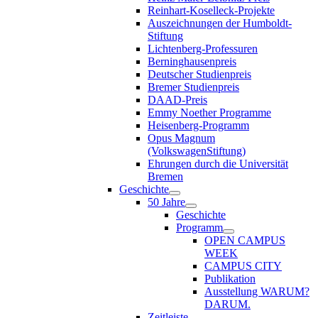
Reinhart-Koselleck-Projekte
Auszeichnungen der Humboldt-
Stiftung
Lichtenberg-Professuren
Berninghausenpreis
Deutscher Studienpreis
Bremer Studienpreis
DAAD-Preis
Emmy Noether Programme
Heisenberg-Programm
Opus Magnum
(VolkswagenStiftung)
Ehrungen durch die Universität
Bremen
Geschichte
50 Jahre
Geschichte
Programm
OPEN CAMPUS
WEEK
CAMPUS CITY
Publikation
Ausstellung WARUM?
DARUM.
Zeitleiste