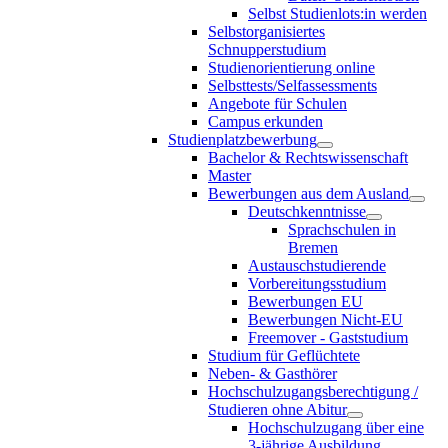
Selbst Studienlots:in werden
Selbstorganisiertes
Schnupperstudium
Studienorientierung online
Selbsttests/Selfassessments
Angebote für Schulen
Campus erkunden
Studienplatzbewerbung
Bachelor & Rechtswissenschaft
Master
Bewerbungen aus dem Ausland
Deutschkenntnisse
Sprachschulen in
Bremen
Austauschstudierende
Vorbereitungsstudium
Bewerbungen EU
Bewerbungen Nicht-EU
Freemover - Gaststudium
Studium für Geflüchtete
Neben- & Gasthörer
Hochschulzugangsberechtigung /
Studieren ohne Abitur
Hochschulzugang über eine
3-jährige Ausbildung