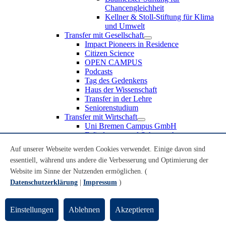
Chancengleichheit
Kellner & Stoll-Stiftung für Klima
und Umwelt
Transfer mit Gesellschaft
Impact Pioneers in Residence
Citizen Science
OPEN CAMPUS
Podcasts
Tag des Gedenkens
Haus der Wissenschaft
Transfer in der Lehre
Seniorenstudium
Transfer mit Wirtschaft
Uni Bremen Campus GmbH
Erfindungen und Schutzrechte
Partnerschaften und Beteiligungen
Auf unserer Webseite werden Cookies verwendet. Einige davon sind
Recruiting an der Universität Bremen
essentiell, während uns andere die Verbesserung und Optimierung der
Weiterbildung an der Universität Bremen
Transfer mit Schule
Website im Sinne der Nutzenden ermöglichen. (
Schülerinnen und Schüler
Datenschutzerklärung
|
Impressum
)
MINT-Schnupperstudium
Schulklassen
Lehrkräfte
Einstellungen
Ablehnen
Akzeptieren
Gründungsunterstützung
UniTransfer - Servicestelle für Transferaktivitäten