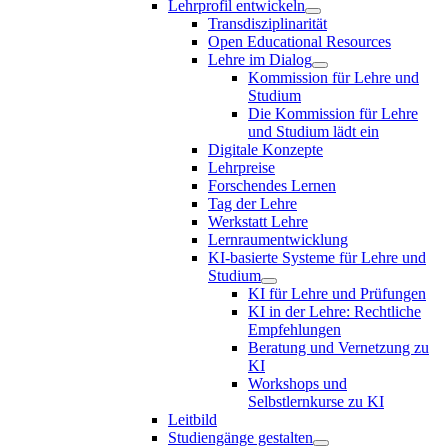
Lehrprofil entwickeln
Transdisziplinarität
Open Educational Resources
Lehre im Dialog
Kommission für Lehre und
Studium
Die Kommission für Lehre
und Studium lädt ein
Digitale Konzepte
Lehrpreise
Forschendes Lernen
Tag der Lehre
Werkstatt Lehre
Lernraumentwicklung
KI-basierte Systeme für Lehre und
Studium
KI für Lehre und Prüfungen
KI in der Lehre: Rechtliche
Empfehlungen
Beratung und Vernetzung zu
KI
Workshops und
Selbstlernkurse zu KI
Leitbild
Studiengänge gestalten