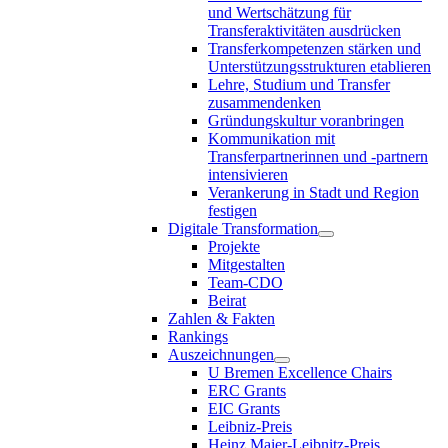
und Wertschätzung für
Transferaktivitäten ausdrücken
Transferkompetenzen stärken und
Unterstützungsstrukturen etablieren
Lehre, Studium und Transfer
zusammendenken
Gründungskultur voranbringen
Kommunikation mit
Transferpartnerinnen und -partnern
intensivieren
Verankerung in Stadt und Region
festigen
Digitale Transformation
Projekte
Mitgestalten
Team-CDO
Beirat
Zahlen & Fakten
Rankings
Auszeichnungen
U Bremen Excellence Chairs
ERC Grants
EIC Grants
Leibniz-Preis
Heinz Maier-Leibnitz-Preis