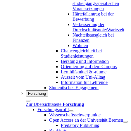
studiengangsspezifischen
Voraussetzungen
Härtefallantrag bei der
Bewerbung
Verbesserung der
Durchschnittsnote/Wartezeit
Nachteilsausgleich bei
Finanzen
Wohnen
Chancengleichheit bei
Studienleistungen
Beratung und Information
Orientierung auf dem Campus
Lernhilfsmittel & -räume
Auszeit vom Uni-Alltag
Information für Lehrende
Studentisches Engagement
Forschung
Zur Übersichtsseite
Forschung
Forschungsprofil
Wissenschaftsschwerpunkte
Open Access an der Universität Bremen
Predatory Publishing
Rankings