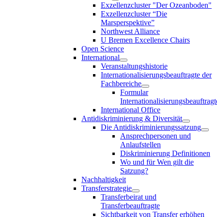
Exzellenzcluster "Der Ozeanboden"
Exzellenzcluster “Die
Marsperspektive”
Northwest Alliance
U Bremen Excellence Chairs
Open Science
International
Veranstaltungshistorie
Internationalisierungsbeauftragte der
Fachbereiche
Formular
Internationalisierungsbeauftragt
International Office
Antidiskriminierung & Diversität
Die Antidiskriminierungssatzung
Ansprechpersonen und
Anlaufstellen
Diskriminierung Definitionen
Wo und für Wen gilt die
Satzung?
Nachhaltigkeit
Transferstrategie
Transferbeirat und
Transferbeauftragte
Sichtbarkeit von Transfer erhöhen