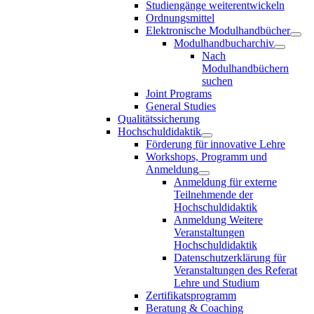
Studiengänge weiterentwickeln
Ordnungsmittel
Elektronische Modulhandbücher
Modulhandbucharchiv
Nach
Modulhandbüchern
suchen
Joint Programs
General Studies
Qualitätssicherung
Hochschuldidaktik
Förderung für innovative Lehre
Workshops, Programm und
Anmeldung
Anmeldung für externe
Teilnehmende der
Hochschuldidaktik
Anmeldung Weitere
Veranstaltungen
Hochschuldidaktik
Datenschutzerklärung für
Veranstaltungen des Referat
Lehre und Studium
Zertifikatsprogramm
Beratung & Coaching