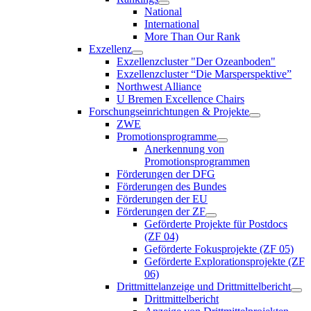
National
International
More Than Our Rank
Exzellenz
Exzellenzcluster "Der Ozeanboden"
Exzellenzcluster “Die Marsperspektive”
Northwest Alliance
U Bremen Excellence Chairs
Forschungseinrichtungen & Projekte
ZWE
Promotionsprogramme
Anerkennung von
Promotionsprogrammen
Förderungen der DFG
Förderungen des Bundes
Förderungen der EU
Förderungen der ZF
Geförderte Projekte für Postdocs
(ZF 04)
Geförderte Fokusprojekte (ZF 05)
Geförderte Explorationsprojekte (ZF
06)
Drittmittelanzeige und Drittmittelbericht
Drittmittelbericht