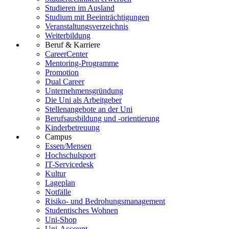
Studieren im Ausland
Studium mit Beeinträchtigungen
Veranstaltungsverzeichnis
Weiterbildung
Beruf & Karriere
CareerCenter
Mentoring-Programme
Promotion
Dual Career
Unternehmensgründung
Die Uni als Arbeitgeber
Stellenangebote an der Uni
Berufsausbildung und -orientierung
Kinderbetreuung
Campus
Essen/Mensen
Hochschulsport
IT-Servicedesk
Kultur
Lageplan
Notfälle
Risiko- und Bedrohungsmanagement
Studentisches Wohnen
Uni-Shop
Uni-Account