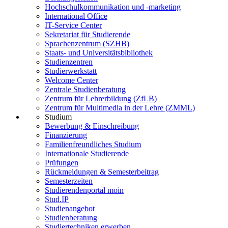
Hochschulkommunikation und -marketing
International Office
IT-Service Center
Sekretariat für Studierende
Sprachenzentrum (SZHB)
Staats- und Universitätsbibliothek
Studienzentren
Studierwerkstatt
Welcome Center
Zentrale Studienberatung
Zentrum für Lehrerbildung (ZfLB)
Zentrum für Multimedia in der Lehre (ZMML)
Studium
Bewerbung & Einschreibung
Finanzierung
Familienfreundliches Studium
Internationale Studierende
Prüfungen
Rückmeldungen & Semesterbeitrag
Semesterzeiten
Studierendenportal moin
Stud.IP
Studienangebot
Studienberatung
Studiertechniken erwerben