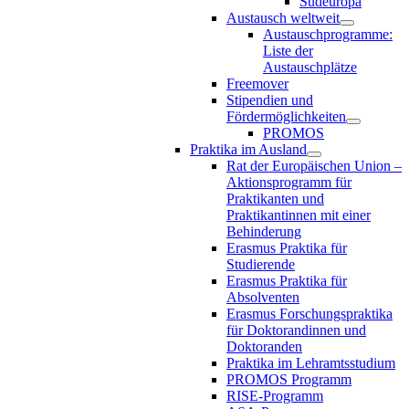
Südeuropa
Austausch weltweit
Austauschprogramme:
Liste der
Austauschplätze
Freemover
Stipendien und
Fördermöglichkeiten
PROMOS
Praktika im Ausland
Rat der Europäischen Union –
Aktionsprogramm für
Praktikanten und
Praktikantinnen mit einer
Behinderung
Erasmus Praktika für
Studierende
Erasmus Praktika für
Absolventen
Erasmus Forschungspraktika
für Doktorandinnen und
Doktoranden
Praktika im Lehramtsstudium
PROMOS Programm
RISE-Programm