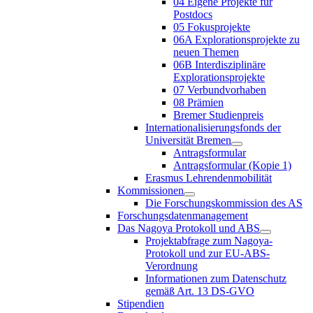
04 Eigene Projekte für
Postdocs
05 Fokusprojekte
06A Explorationsprojekte zu
neuen Themen
06B Interdisziplinäre
Explorationsprojekte
07 Verbundvorhaben
08 Prämien
Bremer Studienpreis
Internationalisierungsfonds der
Universität Bremen
Antragsformular
Antragsformular (Kopie 1)
Erasmus Lehrendenmobilität
Kommissionen
Die Forschungskommission des AS
Forschungsdatenmanagement
Das Nagoya Protokoll und ABS
Projektabfrage zum Nagoya-
Protokoll und zur EU-ABS-
Verordnung
Informationen zum Datenschutz
gemäß Art. 13 DS-GVO
Stipendien