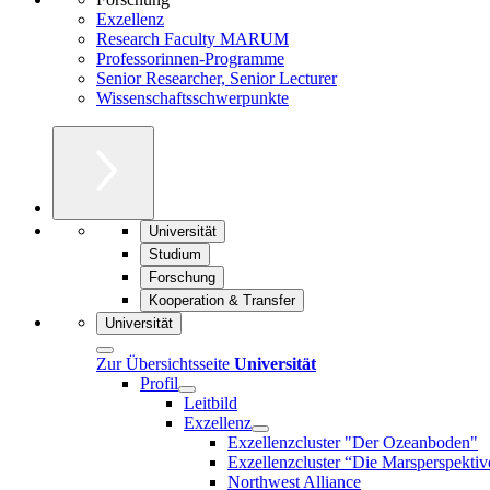
Exzellenz
Research Faculty MARUM
Professorinnen-Programme
Senior Researcher, Senior Lecturer
Wissenschaftsschwerpunkte
Universität
Studium
Forschung
Kooperation & Transfer
Universität
Zur Übersichtsseite
Universität
Profil
Leitbild
Exzellenz
Exzellenzcluster "Der Ozeanboden"
Exzellenzcluster “Die Marsperspektiv
Northwest Alliance