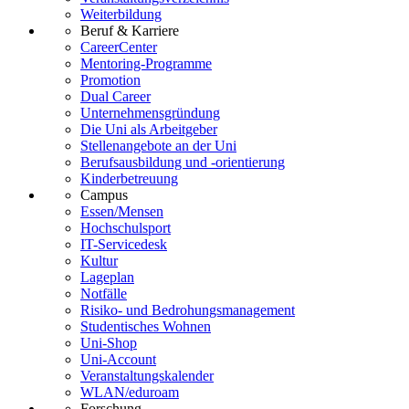
Weiterbildung
Beruf & Karriere
CareerCenter
Mentoring-Programme
Promotion
Dual Career
Unternehmensgründung
Die Uni als Arbeitgeber
Stellenangebote an der Uni
Berufsausbildung und -orientierung
Kinderbetreuung
Campus
Essen/Mensen
Hochschulsport
IT-Servicedesk
Kultur
Lageplan
Notfälle
Risiko- und Bedrohungsmanagement
Studentisches Wohnen
Uni-Shop
Uni-Account
Veranstaltungskalender
WLAN/eduroam
Forschung