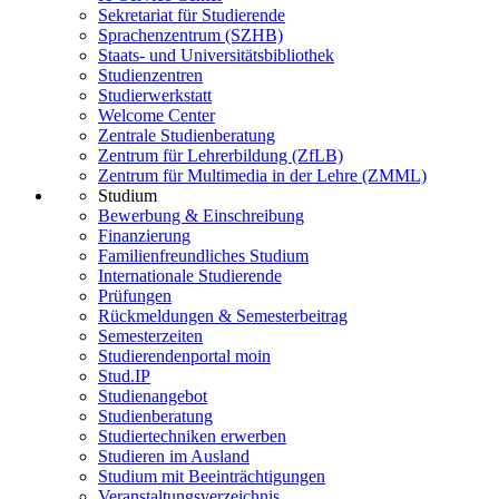
Sekretariat für Studierende
Sprachenzentrum (SZHB)
Staats- und Universitätsbibliothek
Studienzentren
Studierwerkstatt
Welcome Center
Zentrale Studienberatung
Zentrum für Lehrerbildung (ZfLB)
Zentrum für Multimedia in der Lehre (ZMML)
Studium
Bewerbung & Einschreibung
Finanzierung
Familienfreundliches Studium
Internationale Studierende
Prüfungen
Rückmeldungen & Semesterbeitrag
Semesterzeiten
Studierendenportal moin
Stud.IP
Studienangebot
Studienberatung
Studiertechniken erwerben
Studieren im Ausland
Studium mit Beeinträchtigungen
Veranstaltungsverzeichnis