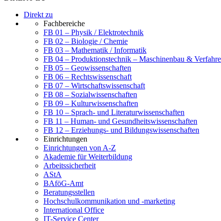
Direkt zu
Fachbereiche
FB 01 – Physik / Elektrotechnik
FB 02 – Biologie / Chemie
FB 03 – Mathematik / Informatik
FB 04 – Produktionstechnik – Maschinenbau & Verfahre
FB 05 – Geowissenschaften
FB 06 – Rechtswissenschaft
FB 07 – Wirtschaftswissenschaft
FB 08 – Sozialwissenschaften
FB 09 – Kulturwissenschaften
FB 10 – Sprach- und Literaturwissenschaften
FB 11 – Human- und Gesundheitswissenschaften
FB 12 – Erziehungs- und Bildungswissenschaften
Einrichtungen
Einrichtungen von A-Z
Akademie für Weiterbildung
Arbeitssicherheit
AStA
BAföG-Amt
Beratungsstellen
Hochschulkommunikation und -marketing
International Office
IT-Service Center