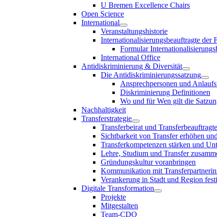
U Bremen Excellence Chairs
Open Science
International
Veranstaltungshistorie
Internationalisierungsbeauftragte der
Formular Internationalisierungs
International Office
Antidiskriminierung & Diversität
Die Antidiskriminierungssatzung
Ansprechpersonen und Anlaufst
Diskriminierung Definitionen
Wo und für Wen gilt die Satzu
Nachhaltigkeit
Transferstrategie
Transferbeirat und Transferbeauftragt
Sichtbarkeit von Transfer erhöhen un
Transferkompetenzen stärken und Unte
Lehre, Studium und Transfer zusam
Gründungskultur voranbringen
Kommunikation mit Transferpartnerinn
Verankerung in Stadt und Region fest
Digitale Transformation
Projekte
Mitgestalten
Team-CDO