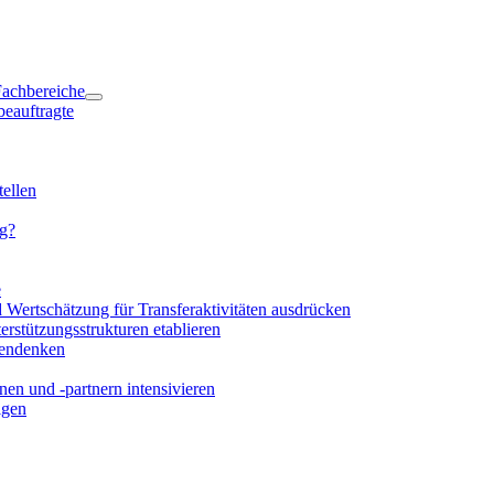
 Fachbereiche
beauftragte
ellen
ng?
e
d Wertschätzung für Transferaktivitäten ausdrücken
rstützungsstrukturen etablieren
mendenken
en und -partnern intensivieren
igen