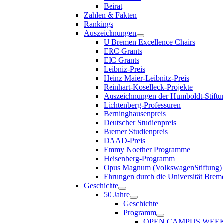
Beirat
Zahlen & Fakten
Rankings
Auszeichnungen
U Bremen Excellence Chairs
ERC Grants
EIC Grants
Leibniz-Preis
Heinz Maier-Leibnitz-Preis
Reinhart-Koselleck-Projekte
Auszeichnungen der Humboldt-Stiftu
Lichtenberg-Professuren
Berninghausenpreis
Deutscher Studienpreis
Bremer Studienpreis
DAAD-Preis
Emmy Noether Programme
Heisenberg-Programm
Opus Magnum (VolkswagenStiftung)
Ehrungen durch die Universität Brem
Geschichte
50 Jahre
Geschichte
Programm
OPEN CAMPUS WEE