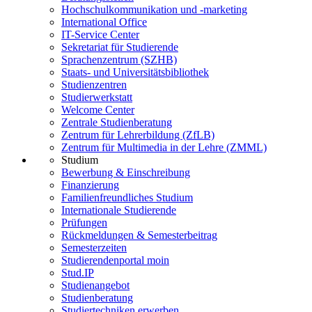
Hochschulkommunikation und -marketing
International Office
IT-Service Center
Sekretariat für Studierende
Sprachenzentrum (SZHB)
Staats- und Universitätsbibliothek
Studienzentren
Studierwerkstatt
Welcome Center
Zentrale Studienberatung
Zentrum für Lehrerbildung (ZfLB)
Zentrum für Multimedia in der Lehre (ZMML)
Studium
Bewerbung & Einschreibung
Finanzierung
Familienfreundliches Studium
Internationale Studierende
Prüfungen
Rückmeldungen & Semesterbeitrag
Semesterzeiten
Studierendenportal moin
Stud.IP
Studienangebot
Studienberatung
Studiertechniken erwerben