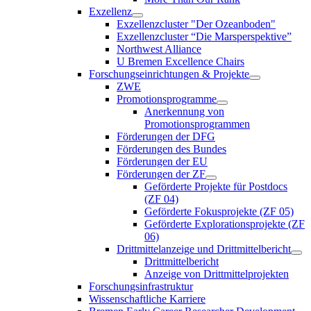
Exzellenz
Exzellenzcluster "Der Ozeanboden"
Exzellenzcluster “Die Marsperspektive”
Northwest Alliance
U Bremen Excellence Chairs
Forschungseinrichtungen & Projekte
ZWE
Promotionsprogramme
Anerkennung von
Promotionsprogrammen
Förderungen der DFG
Förderungen des Bundes
Förderungen der EU
Förderungen der ZF
Geförderte Projekte für Postdocs
(ZF 04)
Geförderte Fokusprojekte (ZF 05)
Geförderte Explorationsprojekte (ZF
06)
Drittmittelanzeige und Drittmittelbericht
Drittmittelbericht
Anzeige von Drittmittelprojekten
Forschungsinfrastruktur
Wissenschaftliche Karriere