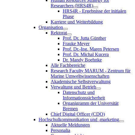
Human Resources Strategy for
Researchers (HRS4R)
HRS4R - Ergebnisse der initialen
Phase
Karriere und Weiterbildung
Organisation
Rektorat
Prof. Dr. Jutta Günther
Frauke Meyer
Prof. Dr.-Ing. Maren Petersen
Prof. Dr. Michal Kucera
Dr. Mandy Boehnke
Alle Fachbereiche
Research Faculty MARUM - Zentrum für
Marine Umweltwissenschaften
Akademische Selbstverwaltung
Verwaltung und Betrieb
Datenschutz und
Informationssicherheit
Organigramm der Universität
Bremen
Chief Digital Officer (CDO)
Hochschulkommunikation und -marketing
Aktuelle Meldungen
Personalia