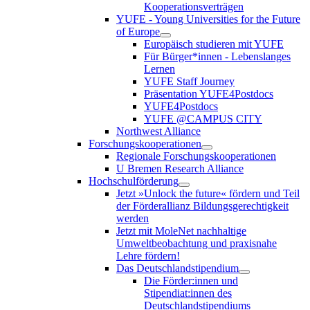
Kooperationsverträgen
YUFE - Young Universities for the Future
of Europe
Europäisch studieren mit YUFE
Für Bürger*innen - Lebenslanges
Lernen
YUFE Staff Journey
Präsentation YUFE4Postdocs
YUFE4Postdocs
YUFE @CAMPUS CITY
Northwest Alliance
Forschungskooperationen
Regionale Forschungskooperationen
U Bremen Research Alliance
Hochschulförderung
Jetzt »Unlock the future« fördern und Teil
der Förderallianz Bildungsgerechtigkeit
werden
Jetzt mit MoleNet nachhaltige
Umweltbeobachtung und praxisnahe
Lehre fördern!
Das Deutschlandstipendium
Die Förder:innen und
Stipendiat:innen des
Deutschlandstipendiums