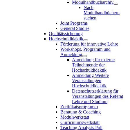
Modulhandbucharchiv
Nach
Modulhandbüchern
suchen
Joint Programs
General Studies
Qualitätssicherung
Hochschuldidaktik
Förderung für innovative Lehre
Workshops, Programm und
Anmeldung
Anmeldung für externe
Teilnehmende der
Hochschuldidaktik
Anmeldung Weitere
Veranstaltungen
Hochschuldidaktik
Datenschutzerklärung für
Veranstaltungen des Referat
Lehre und Studium
Zertifikatsprogramm
Beratung & Coaching
Modulwerkstatt
Curriculumswerkstatt
Teaching Analysis Poll