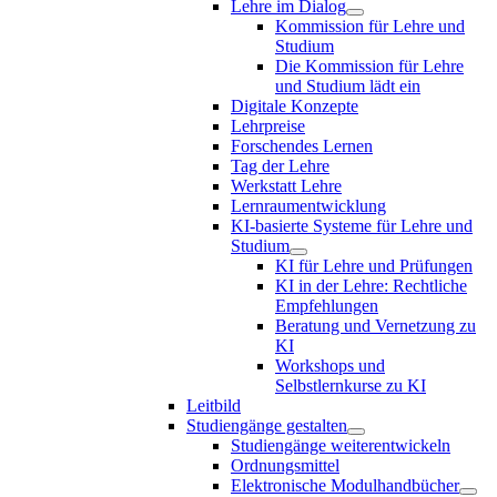
Lehre im Dialog
Kommission für Lehre und
Studium
Die Kommission für Lehre
und Studium lädt ein
Digitale Konzepte
Lehrpreise
Forschendes Lernen
Tag der Lehre
Werkstatt Lehre
Lernraumentwicklung
KI-basierte Systeme für Lehre und
Studium
KI für Lehre und Prüfungen
KI in der Lehre: Rechtliche
Empfehlungen
Beratung und Vernetzung zu
KI
Workshops und
Selbstlernkurse zu KI
Leitbild
Studiengänge gestalten
Studiengänge weiterentwickeln
Ordnungsmittel
Elektronische Modulhandbücher