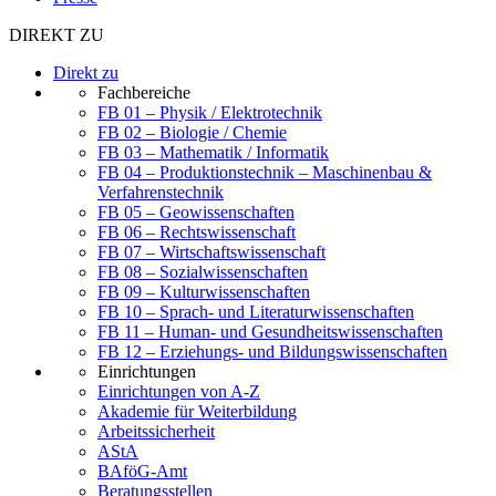
DIREKT ZU
Direkt zu
Fachbereiche
FB 01 – Physik / Elektrotechnik
FB 02 – Biologie / Chemie
FB 03 – Mathematik / Informatik
FB 04 – Produktionstechnik – Maschinenbau &
Verfahrenstechnik
FB 05 – Geowissenschaften
FB 06 – Rechtswissenschaft
FB 07 – Wirtschaftswissenschaft
FB 08 – Sozialwissenschaften
FB 09 – Kulturwissenschaften
FB 10 – Sprach- und Literaturwissenschaften
FB 11 – Human- und Gesundheitswissenschaften
FB 12 – Erziehungs- und Bildungswissenschaften
Einrichtungen
Einrichtungen von A-Z
Akademie für Weiterbildung
Arbeitssicherheit
AStA
BAföG-Amt
Beratungsstellen