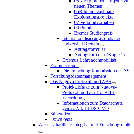
06A Explorationsprojekte zu
neuen Themen
06B Interdisziplinäre
Explorationsprojekte
07 Verbundvorhaben
08 Prämien
Bremer Studienpreis
Internationalisierungsfonds der
Universität Bremen
Antragsformular
Antragsformular (Kopie 1)
Erasmus Lehrendenmobilität
Kommissionen
Die Forschungskommission des AS
Forschungsdatenmanagement
Das Nagoya Protokoll und ABS
Projektabfrage zum Nagoya-
Protokoll und zur EU-ABS-
Verordnung
Informationen zum Datenschutz
gemäß Art. 13 DS-GVO
Stipendien
Downloads
Wissenschaftliche Integrität und Forschungsethik