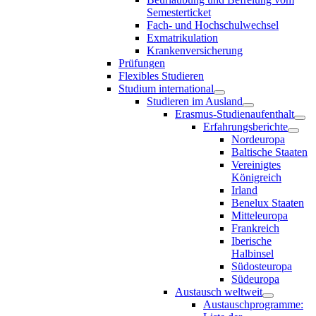
Semesterticket
Fach- und Hochschulwechsel
Exmatrikulation
Krankenversicherung
Prüfungen
Flexibles Studieren
Studium international
Studieren im Ausland
Erasmus-Studienaufenthalt
Erfahrungsberichte
Nordeuropa
Baltische Staaten
Vereinigtes
Königreich
Irland
Benelux Staaten
Mitteleuropa
Frankreich
Iberische
Halbinsel
Südosteuropa
Südeuropa
Austausch weltweit
Austauschprogramme: