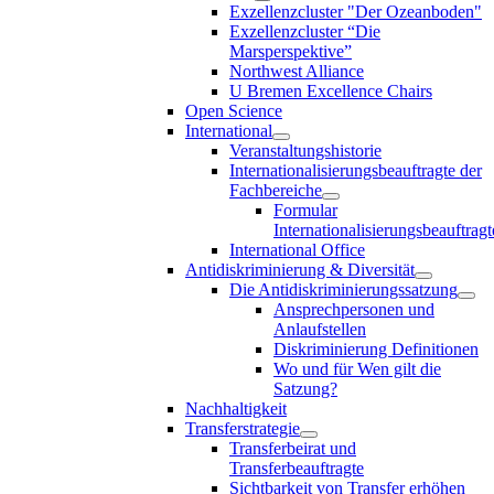
Exzellenzcluster "Der Ozeanboden"
Exzellenzcluster “Die
Marsperspektive”
Northwest Alliance
U Bremen Excellence Chairs
Open Science
International
Veranstaltungshistorie
Internationalisierungsbeauftragte der
Fachbereiche
Formular
Internationalisierungsbeauftragt
International Office
Antidiskriminierung & Diversität
Die Antidiskriminierungssatzung
Ansprechpersonen und
Anlaufstellen
Diskriminierung Definitionen
Wo und für Wen gilt die
Satzung?
Nachhaltigkeit
Transferstrategie
Transferbeirat und
Transferbeauftragte
Sichtbarkeit von Transfer erhöhen