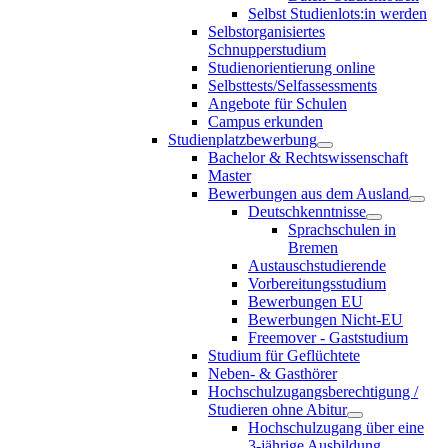
Selbst Studienlots:in werden
Selbstorganisiertes
Schnupperstudium
Studienorientierung online
Selbsttests/Selfassessments
Angebote für Schulen
Campus erkunden
Studienplatzbewerbung
Bachelor & Rechtswissenschaft
Master
Bewerbungen aus dem Ausland
Deutschkenntnisse
Sprachschulen in
Bremen
Austauschstudierende
Vorbereitungsstudium
Bewerbungen EU
Bewerbungen Nicht-EU
Freemover - Gaststudium
Studium für Geflüchtete
Neben- & Gasthörer
Hochschulzugangsberechtigung /
Studieren ohne Abitur
Hochschulzugang über eine
3-jährige Ausbildung