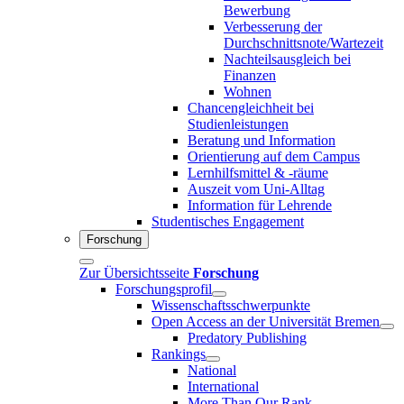
Bewerbung
Verbesserung der
Durchschnittsnote/Wartezeit
Nachteilsausgleich bei
Finanzen
Wohnen
Chancengleichheit bei
Studienleistungen
Beratung und Information
Orientierung auf dem Campus
Lernhilfsmittel & -räume
Auszeit vom Uni-Alltag
Information für Lehrende
Studentisches Engagement
Forschung
Zur Übersichtsseite
Forschung
Forschungsprofil
Wissenschaftsschwerpunkte
Open Access an der Universität Bremen
Predatory Publishing
Rankings
National
International
More Than Our Rank