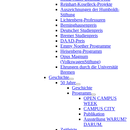
Reinhart-Koselleck-Projekte
Auszeichnungen der Humboldt-
Stiftung
Lichtenberg-Professuren
Berninghausenpreis
Deutscher Studienpreis
Bremer Studienpreis
DAAD-Preis
Emmy Noether Programme
Heisenberg-Programm
Opus Magnum
(VolkswagenStiftung)
Ehrungen durch die Universität
Bremen
Geschichte
50 Jahre
Geschichte
Programm
OPEN CAMPUS
WEEK
CAMPUS CITY
Publikation
Ausstellung WARUM?
DARUM.
Zeitleiste