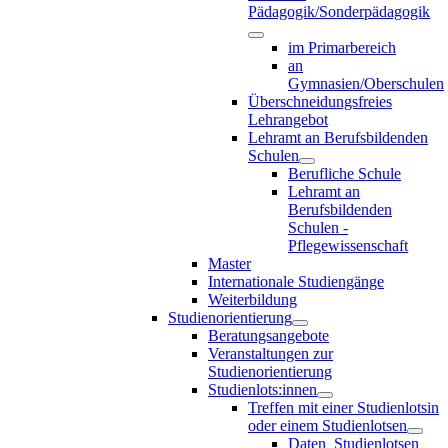
Pädagogik/Sonderpädagogik
im Primarbereich
an
Gymnasien/Oberschulen
Überschneidungsfreies
Lehrangebot
Lehramt an Berufsbildenden
Schulen
Berufliche Schule
Lehramt an
Berufsbildenden
Schulen -
Pflegewissenschaft
Master
Internationale Studiengänge
Weiterbildung
Studienorientierung
Beratungsangebote
Veranstaltungen zur
Studienorientierung
Studienlots:innen
Treffen mit einer Studienlotsin
oder einem Studienlotsen
Daten_Studienlotsen