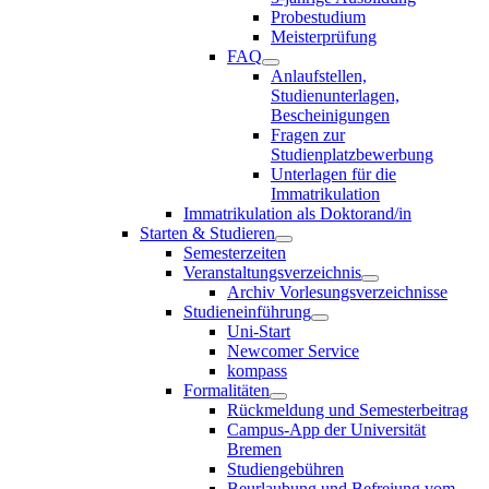
Probestudium
Meisterprüfung
FAQ
Anlaufstellen,
Studienunterlagen,
Bescheinigungen
Fragen zur
Studienplatzbewerbung
Unterlagen für die
Immatrikulation
Immatrikulation als Doktorand/in
Starten & Studieren
Semesterzeiten
Veranstaltungsverzeichnis
Archiv Vorlesungsverzeichnisse
Studieneinführung
Uni-Start
Newcomer Service
kompass
Formalitäten
Rückmeldung und Semesterbeitrag
Campus-App der Universität
Bremen
Studiengebühren
Beurlaubung und Befreiung vom