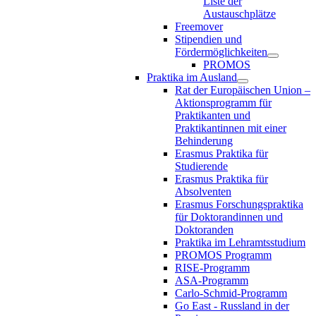
Liste der
Austauschplätze
Freemover
Stipendien und
Fördermöglichkeiten
PROMOS
Praktika im Ausland
Rat der Europäischen Union –
Aktionsprogramm für
Praktikanten und
Praktikantinnen mit einer
Behinderung
Erasmus Praktika für
Studierende
Erasmus Praktika für
Absolventen
Erasmus Forschungspraktika
für Doktorandinnen und
Doktoranden
Praktika im Lehramtsstudium
PROMOS Programm
RISE-Programm
ASA-Programm
Carlo-Schmid-Programm
Go East - Russland in der