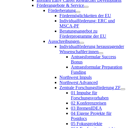
Bremen Early Career Researcher Development
Förderangebote & Service
Förderberatung
Fördermöglichkeiten der EU
Individualförderung: ERC und
MSCA-PF
Beratungsangebot zu
Förderprogramme der EU
Ausschreibungen
Individualförderung herausragender
Wissenschaftler:innen
Antragsformular Success
Bonus
Antragsformular Preparation
Funding
Northwest Impuls
Northwest Advanced
Zentrale Forschungsförderung ZF
01 Impulse für
Forschungsvorhaben
02 Konferenzreisen
03 BremenIDEA
04 Eigene Projekte für
Postdocs
05 Fokusprojekte