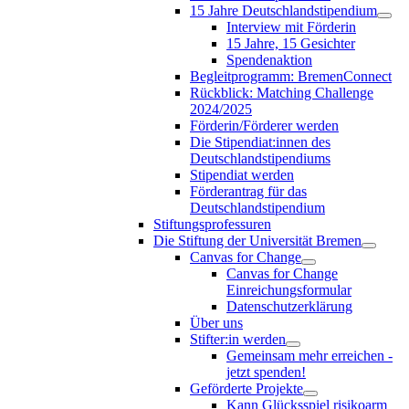
15 Jahre Deutschlandstipendium
Interview mit Förderin
15 Jahre, 15 Gesichter
Spendenaktion
Begleitprogramm: BremenConnect
Rückblick: Matching Challenge
2024/2025
Förderin/Förderer werden
Die Stipendiat:innen des
Deutschlandstipendiums
Stipendiat werden
Förderantrag für das
Deutschlandstipendium
Stiftungsprofessuren
Die Stiftung der Universität Bremen
Canvas for Change
Canvas for Change
Einreichungsformular
Datenschutzerklärung
Über uns
Stifter:in werden
Gemeinsam mehr erreichen -
jetzt spenden!
Geförderte Projekte
Kann Glücksspiel risikoarm