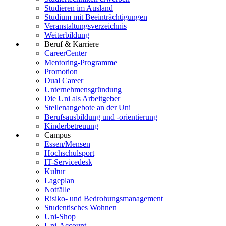
Studieren im Ausland
Studium mit Beeinträchtigungen
Veranstaltungsverzeichnis
Weiterbildung
Beruf & Karriere
CareerCenter
Mentoring-Programme
Promotion
Dual Career
Unternehmensgründung
Die Uni als Arbeitgeber
Stellenangebote an der Uni
Berufsausbildung und -orientierung
Kinderbetreuung
Campus
Essen/Mensen
Hochschulsport
IT-Servicedesk
Kultur
Lageplan
Notfälle
Risiko- und Bedrohungsmanagement
Studentisches Wohnen
Uni-Shop
Uni-Account