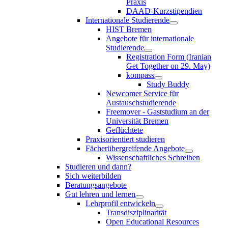
Praxis
DAAD-Kurzstipendien
Internationale Studierende
HIST Bremen
Angebote für internationale
Studierende
Registration Form (Iranian
Get Together on 29. May)
kompass
Study Buddy
Newcomer Service für
Austauschstudierende
Freemover - Gaststudium an der
Universität Bremen
Geflüchtete
Praxisorientiert studieren
Fächerübergreifende Angebote
Wissenschaftliches Schreiben
Studieren und dann?
Sich weiterbilden
Beratungsangebote
Gut lehren und lernen
Lehrprofil entwickeln
Transdisziplinarität
Open Educational Resources