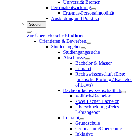
Universität Bremen
Personalentwicklung
Erasmus-Personalmobilität
Ausbildung und Praktika
Studium
Zur Übersichtsseite
Studium
Orientieren & Bewerben
Studienangebot
Studiengangssuche
Abschlüsse
Bachelor & Master
Lehramt
Rechtswissenschaft (Erste
juristische Prüfung / Bachelor
of Laws)
Bachelor fachwissenschaftlich
Vollfach-Bachelor
Zwei-Fächer-Bachelor
Überschneidungsfreies
Lehrangebot
Lehramt
Grundschule
Gymnasium/Oberschule
Inklusive