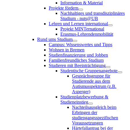
Information & Material
Projekte fördern
Nachhaltiges und transdisziplinäres
Studium - nuts@UB
Lehren und Lernen international
Projekt MINTernational
Erasmus-Lehrendenmobilität
Rund ums Studium
Campus: Wissenswertes und Tipps
Wohnen in Bremen
Studienfinanzierung und Jobben
Familienfreundliches Studium
Studieren mit Beeinträchtigung
Studentische Gruppenangebote
Gesprächsgruppe für
Studierende aus dem
Autismusspektrum (z.B.
Asperger)
Studienplatzbewerbung &
Studieneinstieg
Nachteilsausgleich beim
Erbringen der
studiengangsspezifischen
Voraussetzungen
Härtefallantrag bei der