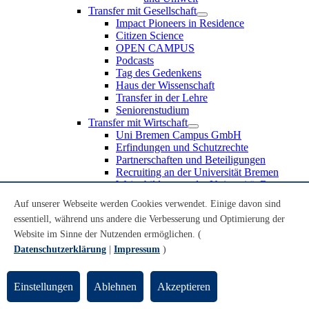
Transfer mit Gesellschaft
Impact Pioneers in Residence
Citizen Science
OPEN CAMPUS
Podcasts
Tag des Gedenkens
Haus der Wissenschaft
Transfer in der Lehre
Seniorenstudium
Transfer mit Wirtschaft
Uni Bremen Campus GmbH
Erfindungen und Schutzrechte
Partnerschaften und Beteiligungen
Recruiting an der Universität Bremen
Weiterbildung an der Universität Bremen
Transfer mit Schule
Auf unserer Webseite werden Cookies verwendet. Einige davon sind
Schülerinnen und Schüler
essentiell, während uns andere die Verbesserung und Optimierung der
MINT-Schnupperstudium
Schulklassen
Website im Sinne der Nutzenden ermöglichen. (
Lehrkräfte
Datenschutzerklärung
|
Impressum
)
Gründungsunterstützung
UniTransfer - Servicestelle für Transferaktivitäten
Einstellungen
Ablehnen
Akzeptieren
Transfermagazin der Universität Bremen
Transferpreis der Universität Bremen