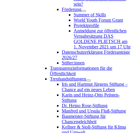
sein?
Förderung
Summer of Skills
World Youth Forum Grant
Projektprofile
Anmeldung zur öffentlichen
Vergabesitzung DAS
GOLDENE PLIETSCH am
1. November 2021 um 17 Uhr
Datenschutzerklärung Förderanträge
2026/27
Stifter:innen
Transparenzinformationen für die
Öffentlichkeit
Treuhandstiftungen
Iris und Hartmut Jürgens Stiftung –
Chance auf ein neues Leben
Karin und Heinz-Otto Peitgen-
Stiftung
Dr. Heino Rose-Stiftung
Manfred und Ursula Fluß-Stiftung
Baumeister-Stiftung für
Chancengleichheit
Kellner & Stoll-Stiftung für Klima
und Umwelt