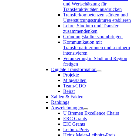
und Wertschätzung für
Transferaktivitäten ausdrücken
Transferkompetenzen stärken und
Unterstützungsstrukturen etablieren
Lehre, Studium und Transfer
zusammendenken
Gründungskultur voranbringen
Kommunikation mit
Transferpartnerinnen und -partnern
intensivieren
Verankerung in Stadt und Region
festigen
Digitale Transformation
Projekte
Mitgestalten
Team-CDO
Beirat
Zahlen & Fakten
Rankings
Auszeichnungen
U Bremen Excellence Chairs
ERC Grants
EIC Grants
Leibniz-Preis
Heinz Maier-Leibnitz-Preis