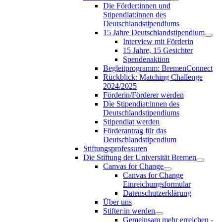
Die Förder:innen und
Stipendiat:innen des
Deutschlandstipendiums
15 Jahre Deutschlandstipendium
Interview mit Förderin
15 Jahre, 15 Gesichter
Spendenaktion
Begleitprogramm: BremenConnect
Rückblick: Matching Challenge
2024/2025
Förderin/Förderer werden
Die Stipendiat:innen des
Deutschlandstipendiums
Stipendiat werden
Förderantrag für das
Deutschlandstipendium
Stiftungsprofessuren
Die Stiftung der Universität Bremen
Canvas for Change
Canvas for Change
Einreichungsformular
Datenschutzerklärung
Über uns
Stifter:in werden
Gemeinsam mehr erreichen -