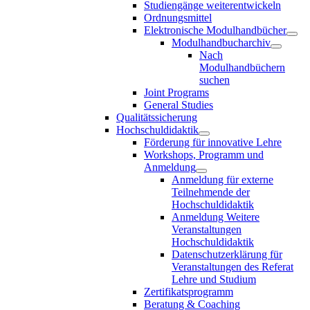
Studiengänge weiterentwickeln
Ordnungsmittel
Elektronische Modulhandbücher
Modulhandbucharchiv
Nach
Modulhandbüchern
suchen
Joint Programs
General Studies
Qualitätssicherung
Hochschuldidaktik
Förderung für innovative Lehre
Workshops, Programm und
Anmeldung
Anmeldung für externe
Teilnehmende der
Hochschuldidaktik
Anmeldung Weitere
Veranstaltungen
Hochschuldidaktik
Datenschutzerklärung für
Veranstaltungen des Referat
Lehre und Studium
Zertifikatsprogramm
Beratung & Coaching