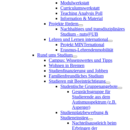
Modulwerkstatt
Curriculumswerkstatt
Teaching Analysis Poll
Information & Material
Projekte fördern
Nachhaltiges und transdisziplinäres
Studium - nuts@UB
Lehren und Lernen international
Projekt MINTernational
Erasmus-Lehrendenmobilität
Rund ums Studium
Campus: Wissenswertes und Tipps
Wohnen in Bremen
Studienfinanzierung und Jobben
Familienfreundliches Studium
Studieren mit Beeinträchtigung
Studentische Gruppenangebote
Gesprächsgruppe für
Studierende aus dem
Autismusspektrum (z.B.
Asperger)
Studienplatzbewerbung &
Studieneinstieg
Nachteilsausgleich beim
Erbringen der