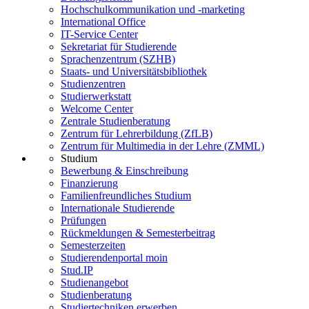
Hochschulkommunikation und -marketing
International Office
IT-Service Center
Sekretariat für Studierende
Sprachenzentrum (SZHB)
Staats- und Universitätsbibliothek
Studienzentren
Studierwerkstatt
Welcome Center
Zentrale Studienberatung
Zentrum für Lehrerbildung (ZfLB)
Zentrum für Multimedia in der Lehre (ZMML)
Studium
Bewerbung & Einschreibung
Finanzierung
Familienfreundliches Studium
Internationale Studierende
Prüfungen
Rückmeldungen & Semesterbeitrag
Semesterzeiten
Studierendenportal moin
Stud.IP
Studienangebot
Studienberatung
Studiertechniken erwerben