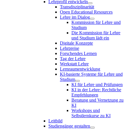
Lehrprofil entwickeln
Transdisziplinarität
Open Educational Resources
Lehre im Dialog
Kommission für Lehre und
Studium
Die Kommission für Lehre
und Studium lädt ein
Digitale Konzepte
Lehrpreise
Forschendes Lernen
Tag der Lehre
Werkstatt Lehre
Lernraumentwicklung
KI-basierte Systeme für Lehre und
Studium
KI für Lehre und Prüfungen
KI in der Lehre: Rechtliche
Empfehlungen
Beratung und Vernetzung zu
KI
Workshops und
Selbstlernkurse zu KI
Leitbild
Studiengänge gestalten