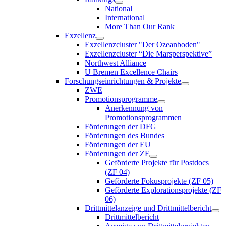
National
International
More Than Our Rank
Exzellenz
Exzellenzcluster "Der Ozeanboden"
Exzellenzcluster “Die Marsperspektive”
Northwest Alliance
U Bremen Excellence Chairs
Forschungseinrichtungen & Projekte
ZWE
Promotionsprogramme
Anerkennung von
Promotionsprogrammen
Förderungen der DFG
Förderungen des Bundes
Förderungen der EU
Förderungen der ZF
Geförderte Projekte für Postdocs
(ZF 04)
Geförderte Fokusprojekte (ZF 05)
Geförderte Explorationsprojekte (ZF
06)
Drittmittelanzeige und Drittmittelbericht
Drittmittelbericht