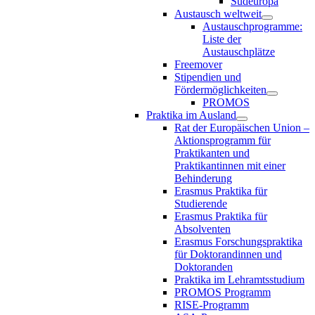
Südeuropa
Austausch weltweit
Austauschprogramme:
Liste der
Austauschplätze
Freemover
Stipendien und
Fördermöglichkeiten
PROMOS
Praktika im Ausland
Rat der Europäischen Union –
Aktionsprogramm für
Praktikanten und
Praktikantinnen mit einer
Behinderung
Erasmus Praktika für
Studierende
Erasmus Praktika für
Absolventen
Erasmus Forschungspraktika
für Doktorandinnen und
Doktoranden
Praktika im Lehramtsstudium
PROMOS Programm
RISE-Programm