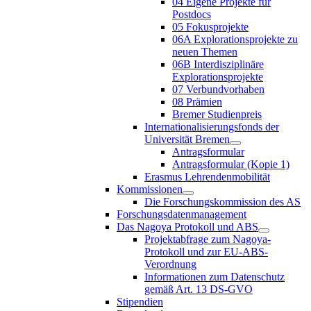
04 Eigene Projekte für
Postdocs
05 Fokusprojekte
06A Explorationsprojekte zu
neuen Themen
06B Interdisziplinäre
Explorationsprojekte
07 Verbundvorhaben
08 Prämien
Bremer Studienpreis
Internationalisierungsfonds der
Universität Bremen
Antragsformular
Antragsformular (Kopie 1)
Erasmus Lehrendenmobilität
Kommissionen
Die Forschungskommission des AS
Forschungsdatenmanagement
Das Nagoya Protokoll und ABS
Projektabfrage zum Nagoya-
Protokoll und zur EU-ABS-
Verordnung
Informationen zum Datenschutz
gemäß Art. 13 DS-GVO
Stipendien