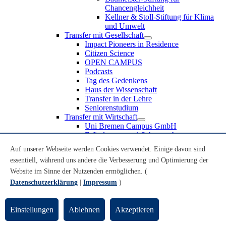
Chancengleichheit
Kellner & Stoll-Stiftung für Klima
und Umwelt
Transfer mit Gesellschaft
Impact Pioneers in Residence
Citizen Science
OPEN CAMPUS
Podcasts
Tag des Gedenkens
Haus der Wissenschaft
Transfer in der Lehre
Seniorenstudium
Transfer mit Wirtschaft
Uni Bremen Campus GmbH
Erfindungen und Schutzrechte
Partnerschaften und Beteiligungen
Auf unserer Webseite werden Cookies verwendet. Einige davon sind
Recruiting an der Universität Bremen
essentiell, während uns andere die Verbesserung und Optimierung der
Weiterbildung an der Universität Bremen
Transfer mit Schule
Website im Sinne der Nutzenden ermöglichen. (
Schülerinnen und Schüler
Datenschutzerklärung
|
Impressum
)
MINT-Schnupperstudium
Schulklassen
Lehrkräfte
Einstellungen
Ablehnen
Akzeptieren
Gründungsunterstützung
UniTransfer - Servicestelle für Transferaktivitäten