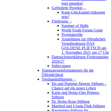
jetzt spenden!
Geförderte Projekte
Kann Glücksspiel risikoarm
sein?
Förderung
Summer of Skills
World Youth Forum Grant
Projektprofile
Anmeldung zur öffentlichen
Vergabesitzung DAS
GOLDENE PLIETSCH am
1. November 2021 um 17 Uhr
Datenschutzerklärung Förderanträge
2026/27
Stifter:innen
Transparenzinformationen für die
Öffentlichkeit
Treuhandstiftungen
Iris und Hartmut Jürgens Stiftung –
Chance auf ein neues Leben
Karin und Heinz-Otto Peitgen-
Stiftung
Dr. Heino Rose-Stiftung
Manfred und Ursula Fluß-Stiftung
Baumeister-Stiftung für