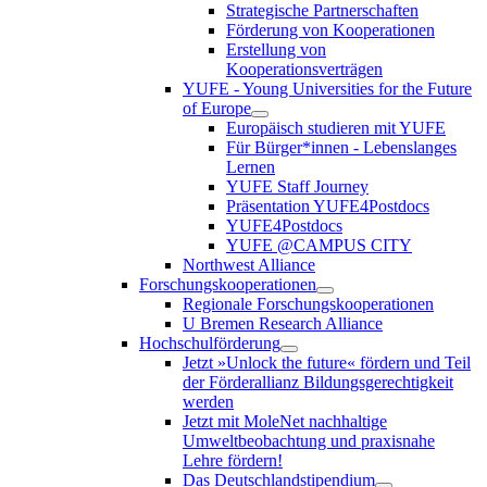
Strategische Partnerschaften
Förderung von Kooperationen
Erstellung von
Kooperationsverträgen
YUFE - Young Universities for the Future
of Europe
Europäisch studieren mit YUFE
Für Bürger*innen - Lebenslanges
Lernen
YUFE Staff Journey
Präsentation YUFE4Postdocs
YUFE4Postdocs
YUFE @CAMPUS CITY
Northwest Alliance
Forschungskooperationen
Regionale Forschungskooperationen
U Bremen Research Alliance
Hochschulförderung
Jetzt »Unlock the future« fördern und Teil
der Förderallianz Bildungsgerechtigkeit
werden
Jetzt mit MoleNet nachhaltige
Umweltbeobachtung und praxisnahe
Lehre fördern!
Das Deutschlandstipendium