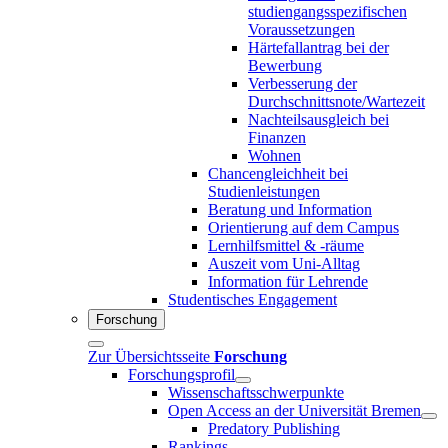
studiengangsspezifischen
Voraussetzungen
Härtefallantrag bei der
Bewerbung
Verbesserung der
Durchschnittsnote/Wartezeit
Nachteilsausgleich bei
Finanzen
Wohnen
Chancengleichheit bei
Studienleistungen
Beratung und Information
Orientierung auf dem Campus
Lernhilfsmittel & -räume
Auszeit vom Uni-Alltag
Information für Lehrende
Studentisches Engagement
Forschung
Zur Übersichtsseite
Forschung
Forschungsprofil
Wissenschaftsschwerpunkte
Open Access an der Universität Bremen
Predatory Publishing
Rankings