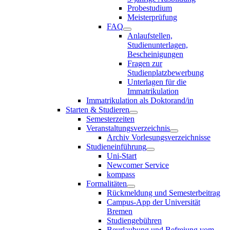
Probestudium
Meisterprüfung
FAQ
Anlaufstellen,
Studienunterlagen,
Bescheinigungen
Fragen zur
Studienplatzbewerbung
Unterlagen für die
Immatrikulation
Immatrikulation als Doktorand/in
Starten & Studieren
Semesterzeiten
Veranstaltungsverzeichnis
Archiv Vorlesungsverzeichnisse
Studieneinführung
Uni-Start
Newcomer Service
kompass
Formalitäten
Rückmeldung und Semesterbeitrag
Campus-App der Universität
Bremen
Studiengebühren
Beurlaubung und Befreiung vom