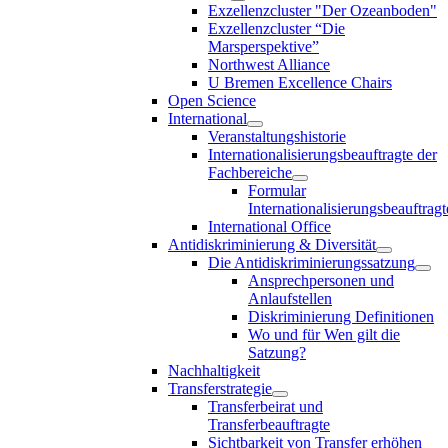
Exzellenzcluster "Der Ozeanboden"
Exzellenzcluster “Die
Marsperspektive”
Northwest Alliance
U Bremen Excellence Chairs
Open Science
International
Veranstaltungshistorie
Internationalisierungsbeauftragte der
Fachbereiche
Formular
Internationalisierungsbeauftragt
International Office
Antidiskriminierung & Diversität
Die Antidiskriminierungssatzung
Ansprechpersonen und
Anlaufstellen
Diskriminierung Definitionen
Wo und für Wen gilt die
Satzung?
Nachhaltigkeit
Transferstrategie
Transferbeirat und
Transferbeauftragte
Sichtbarkeit von Transfer erhöhen