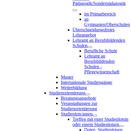
Pädagogik/Sonderpädagogik
im Primarbereich
an
Gymnasien/Oberschulen
Überschneidungsfreies
Lehrangebot
Lehramt an Berufsbildenden
Schulen
Berufliche Schule
Lehramt an
Berufsbildenden
Schulen -
Pflegewissenschaft
Master
Internationale Studiengänge
Weiterbildung
Studienorientierung
Beratungsangebote
Veranstaltungen zur
Studienorientierung
Studienlots:innen
Treffen mit einer Studienlotsin
oder einem Studienlotsen
Daten_Studienlotsen