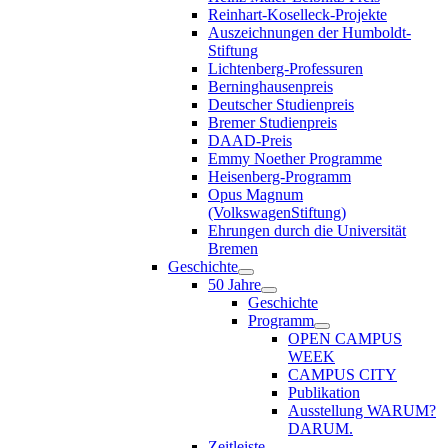
Reinhart-Koselleck-Projekte
Auszeichnungen der Humboldt-
Stiftung
Lichtenberg-Professuren
Berninghausenpreis
Deutscher Studienpreis
Bremer Studienpreis
DAAD-Preis
Emmy Noether Programme
Heisenberg-Programm
Opus Magnum
(VolkswagenStiftung)
Ehrungen durch die Universität
Bremen
Geschichte
50 Jahre
Geschichte
Programm
OPEN CAMPUS
WEEK
CAMPUS CITY
Publikation
Ausstellung WARUM?
DARUM.
Zeitleiste