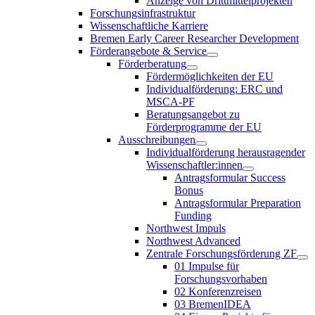
Anzeige von Drittmittelprojekten
Forschungsinfrastruktur
Wissenschaftliche Karriere
Bremen Early Career Researcher Development
Förderangebote & Service
Förderberatung
Fördermöglichkeiten der EU
Individualförderung: ERC und
MSCA-PF
Beratungsangebot zu
Förderprogramme der EU
Ausschreibungen
Individualförderung herausragender
Wissenschaftler:innen
Antragsformular Success
Bonus
Antragsformular Preparation
Funding
Northwest Impuls
Northwest Advanced
Zentrale Forschungsförderung ZF
01 Impulse für
Forschungsvorhaben
02 Konferenzreisen
03 BremenIDEA