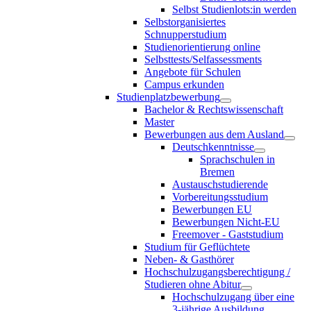
Selbst Studienlots:in werden
Selbstorganisiertes
Schnupperstudium
Studienorientierung online
Selbsttests/Selfassessments
Angebote für Schulen
Campus erkunden
Studienplatzbewerbung
Bachelor & Rechtswissenschaft
Master
Bewerbungen aus dem Ausland
Deutschkenntnisse
Sprachschulen in
Bremen
Austauschstudierende
Vorbereitungsstudium
Bewerbungen EU
Bewerbungen Nicht-EU
Freemover - Gaststudium
Studium für Geflüchtete
Neben- & Gasthörer
Hochschulzugangsberechtigung /
Studieren ohne Abitur
Hochschulzugang über eine
3-jährige Ausbildung