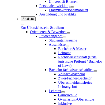
Universität Bremen
Personalentwicklung
Erasmus-Personalmobilität
Ausbildung und Praktika
Studium
Zur Übersichtsseite
Studium
Orientieren & Bewerben
Studienangebot
Studiengangssuche
Abschlüsse
Bachelor & Master
Lehramt
Rechtswissenschaft (Erste
juristische Prüfung / Bachelor
of Laws)
Bachelor fachwissenschaftlich
Vollfach-Bachelor
Zwei-Fächer-Bachelor
Überschneidungsfreies
Lehrangebot
Lehramt
Grundschule
Gymnasium/Oberschule
Inklusive