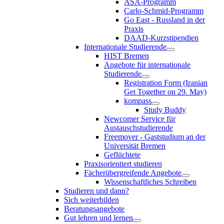
ASA-Programm
Carlo-Schmid-Programm
Go East - Russland in der
Praxis
DAAD-Kurzstipendien
Internationale Studierende
HIST Bremen
Angebote für internationale
Studierende
Registration Form (Iranian
Get Together on 29. May)
kompass
Study Buddy
Newcomer Service für
Austauschstudierende
Freemover - Gaststudium an der
Universität Bremen
Geflüchtete
Praxisorientiert studieren
Fächerübergreifende Angebote
Wissenschaftliches Schreiben
Studieren und dann?
Sich weiterbilden
Beratungsangebote
Gut lehren und lernen