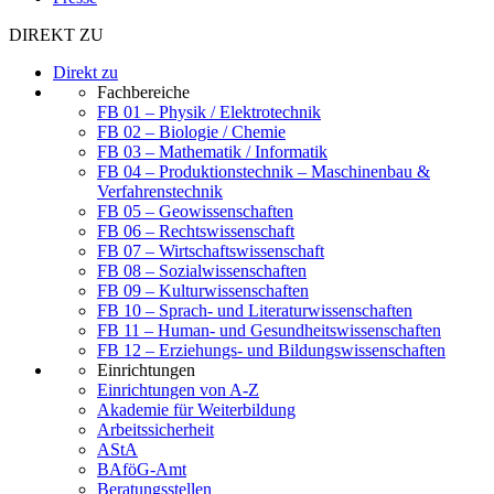
DIREKT ZU
Direkt zu
Fachbereiche
FB 01 – Physik / Elektrotechnik
FB 02 – Biologie / Chemie
FB 03 – Mathematik / Informatik
FB 04 – Produktionstechnik – Maschinenbau &
Verfahrenstechnik
FB 05 – Geowissenschaften
FB 06 – Rechtswissenschaft
FB 07 – Wirtschaftswissenschaft
FB 08 – Sozialwissenschaften
FB 09 – Kulturwissenschaften
FB 10 – Sprach- und Literaturwissenschaften
FB 11 – Human- und Gesundheitswissenschaften
FB 12 – Erziehungs- und Bildungswissenschaften
Einrichtungen
Einrichtungen von A-Z
Akademie für Weiterbildung
Arbeitssicherheit
AStA
BAföG-Amt
Beratungsstellen