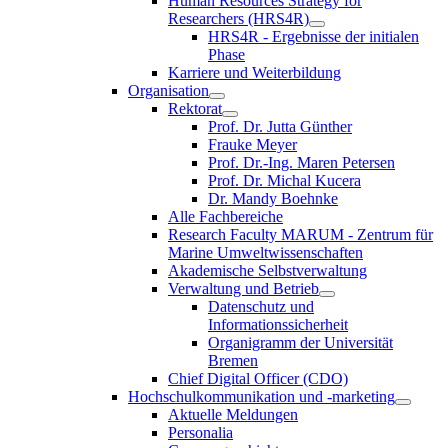
Human Resources Strategy for
Researchers (HRS4R)
HRS4R - Ergebnisse der initialen
Phase
Karriere und Weiterbildung
Organisation
Rektorat
Prof. Dr. Jutta Günther
Frauke Meyer
Prof. Dr.-Ing. Maren Petersen
Prof. Dr. Michal Kucera
Dr. Mandy Boehnke
Alle Fachbereiche
Research Faculty MARUM - Zentrum für
Marine Umweltwissenschaften
Akademische Selbstverwaltung
Verwaltung und Betrieb
Datenschutz und
Informationssicherheit
Organigramm der Universität
Bremen
Chief Digital Officer (CDO)
Hochschulkommunikation und -marketing
Aktuelle Meldungen
Personalia