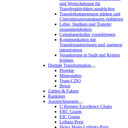
und Wertschätzung für
Transferaktivitäten ausdrücken
Transferkompetenzen stärken und
Unterstützungsstrukturen etablieren
Lehre, Studium und Transfer
zusammendenken
Gründungskultur voranbringen
Kommunikation mit
Transferpartnerinnen und -partnern
intensivieren
Verankerung in Stadt und Region
festigen
Digitale Transformation
Projekte
Mitgestalten
Team-CDO
Beirat
Zahlen & Fakten
Rankings
Auszeichnungen
U Bremen Excellence Chairs
ERC Grants
EIC Grants
Leibniz-Preis
Heinz Maier-Leibnitz-Preis