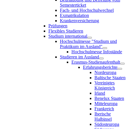
Semesterticket
Fach- und Hochschulwechsel
Exmatrikulation
Krankenversicherung
Prüfungen
Flexibles Studieren
Studium international
Hochschulmesse "Studium und
Praktikum im Ausland"
Hochschulmesse Infostände
Studieren im Ausland
Erasmus-Studienaufenthalt
Erfahrungsberichte
Nordeuropa
Baltische Staaten
Vereinigtes
Königreich
Irland
Benelux Staaten
Mitteleuropa
Frankreich
Iberische
Halbinsel
Südosteuropa