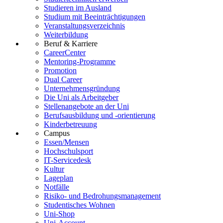
Studieren im Ausland
Studium mit Beeinträchtigungen
Veranstaltungsverzeichnis
Weiterbildung
Beruf & Karriere
CareerCenter
Mentoring-Programme
Promotion
Dual Career
Unternehmensgründung
Die Uni als Arbeitgeber
Stellenangebote an der Uni
Berufsausbildung und -orientierung
Kinderbetreuung
Campus
Essen/Mensen
Hochschulsport
IT-Servicedesk
Kultur
Lageplan
Notfälle
Risiko- und Bedrohungsmanagement
Studentisches Wohnen
Uni-Shop
Uni-Account