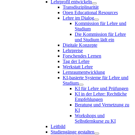
Lehrprofil entwickeln
Transdisziplinarität
Open Educational Resources
Lehre im Dialog
Kommission für Lehre und
Studium
Die Kommission für Lehre
und Studium lädt ein
Digitale Konzepte
Lehrpreise
Forschendes Lernen
Tag der Lehre
Werkstatt Lehre
Lernraumentwicklung
KI-basierte Systeme für Lehre und
Studium
KI für Lehre und Prüfungen
KI in der Lehre: Rechtliche
Empfehlungen
Beratung und Vernetzung zu
KI
Workshops und
Selbstlernkurse zu KI
Leitbild
Studiengänge gestalten