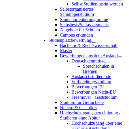
Selbst Studienlots:in werden
Selbstorganisiertes
Schnupperstudium
Studienorientierung online
Selbsttests/Selfassessments
Angebote für Schulen
Campus erkunden
Studienplatzbewerbung
Bachelor & Rechtswissenschaft
Master
Bewerbungen aus dem Ausland
Deutschkenntnisse
Sprachschulen in
Bremen
Austauschstudierende
Vorbereitungsstudium
Bewerbungen EU
Bewerbungen Nicht-EU
Freemover - Gaststudium
Studium für Geflüchtete
Neben- & Gasthörer
Hochschulzugangsberechtigung /
Studieren ohne Abitur
Hochschulzugang über eine
3-jährige Ausbildung