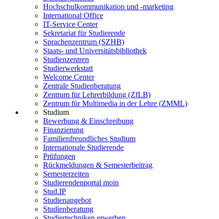
Hochschulkommunikation und -marketing
International Office
IT-Service Center
Sekretariat für Studierende
Sprachenzentrum (SZHB)
Staats- und Universitätsbibliothek
Studienzentren
Studierwerkstatt
Welcome Center
Zentrale Studienberatung
Zentrum für Lehrerbildung (ZfLB)
Zentrum für Multimedia in der Lehre (ZMML)
Studium
Bewerbung & Einschreibung
Finanzierung
Familienfreundliches Studium
Internationale Studierende
Prüfungen
Rückmeldungen & Semesterbeitrag
Semesterzeiten
Studierendenportal moin
Stud.IP
Studienangebot
Studienberatung
Studiertechniken erwerben