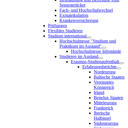
Semesterticket
Fach- und Hochschulwechsel
Exmatrikulation
Krankenversicherung
Prüfungen
Flexibles Studieren
Studium international
Hochschulmesse "Studium und
Praktikum im Ausland"
Hochschulmesse Infostände
Studieren im Ausland
Erasmus-Studienaufenthalt
Erfahrungsberichte
Nordeuropa
Baltische Staaten
Vereinigtes
Königreich
Irland
Benelux Staaten
Mitteleuropa
Frankreich
Iberische
Halbinsel
Südosteuropa