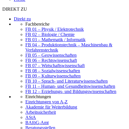
DIREKT ZU
Direkt zu
Fachbereiche
FB 01 – Physik / Elektrotechnik
FB 02 – Biologie / Chemie
FB 03 – Mathematik / Informatik
FB 04 – Produktionstechnik – Maschinenbau &
Verfahrenstechnik
FB 05 – Geowissenschaften
FB 06 – Rechtswissenschaft
FB 07 – Wirtschaftswissenschaft
FB 08 – Sozialwissenschaften
FB 09 – Kulturwissenschaften
FB 10 – Sprach- und Literaturwissenschaften
FB 11 – Human- und Gesundheitswissenschaften
FB 12 – Erziehungs- und Bildungswissenschaften
Einrichtungen
Einrichtungen von A-Z
Akademie für Weiterbildung
Arbeitssicherheit
AStA
BAföG-Amt
Beratungsstellen