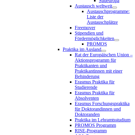
Südeuropa
Austausch weltweit
Austauschprogramme:
Liste der
Austauschplätze
Freemover
Stipendien und
Fördermöglichkeiten
PROMOS
Praktika im Ausland
Rat der Europäischen Union –
Aktionsprogramm für
Praktikanten und
Praktikantinnen mit einer
Behinderung
Erasmus Praktika für
Studierende
Erasmus Praktika für
Absolventen
Erasmus Forschungspraktika
für Doktorandinnen und
Doktoranden
Praktika im Lehramtsstudium
PROMOS Programm
RISE-Programm