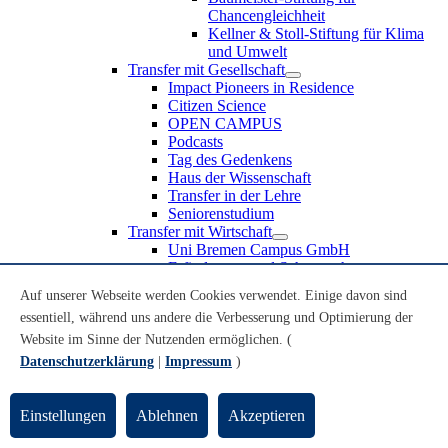
Chancengleichheit
Kellner & Stoll-Stiftung für Klima
und Umwelt
Transfer mit Gesellschaft
Impact Pioneers in Residence
Citizen Science
OPEN CAMPUS
Podcasts
Tag des Gedenkens
Haus der Wissenschaft
Transfer in der Lehre
Seniorenstudium
Transfer mit Wirtschaft
Uni Bremen Campus GmbH
Erfindungen und Schutzrechte
Partnerschaften und Beteiligungen
Auf unserer Webseite werden Cookies verwendet. Einige davon sind
Recruiting an der Universität Bremen
essentiell, während uns andere die Verbesserung und Optimierung der
Weiterbildung an der Universität Bremen
Transfer mit Schule
Website im Sinne der Nutzenden ermöglichen. (
Schülerinnen und Schüler
Datenschutzerklärung
|
Impressum
)
MINT-Schnupperstudium
Schulklassen
Lehrkräfte
Einstellungen
Ablehnen
Akzeptieren
Gründungsunterstützung
UniTransfer - Servicestelle für Transferaktivitäten