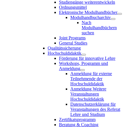
Studiengänge weiterentwickeln
Ordnungsmittel
Elektronische Modulhandbücher
Modulhandbucharchiv
Nach
Modulhandbüchern
suchen
Joint Programs
General Studies
Qualitätssicherung
Hochschuldidaktik
Förderung für innovative Lehre
Workshops, Programm und
Anmeldung
Anmeldung für externe
Teilnehmende der
Hochschuldidaktik
Anmeldung Weitere
Veranstaltungen
Hochschuldidaktik
Datenschutzerklärung für
Veranstaltungen des Referat
Lehre und Studium
Zertifikatsprogramm
Beratung & Coaching