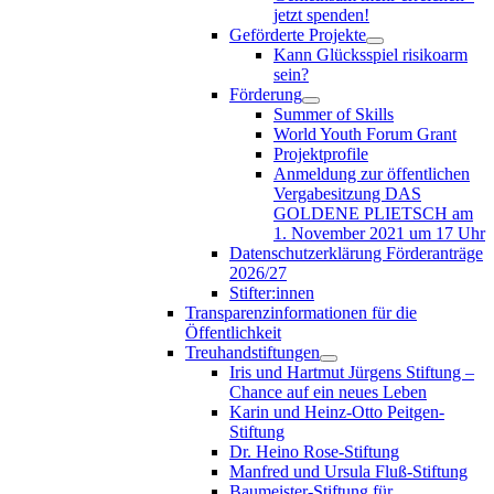
jetzt spenden!
Geförderte Projekte
Kann Glücksspiel risikoarm
sein?
Förderung
Summer of Skills
World Youth Forum Grant
Projektprofile
Anmeldung zur öffentlichen
Vergabesitzung DAS
GOLDENE PLIETSCH am
1. November 2021 um 17 Uhr
Datenschutzerklärung Förderanträge
2026/27
Stifter:innen
Transparenzinformationen für die
Öffentlichkeit
Treuhandstiftungen
Iris und Hartmut Jürgens Stiftung –
Chance auf ein neues Leben
Karin und Heinz-Otto Peitgen-
Stiftung
Dr. Heino Rose-Stiftung
Manfred und Ursula Fluß-Stiftung
Baumeister-Stiftung für