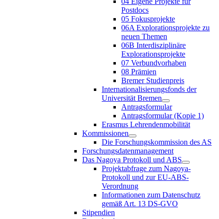
04 Eigene Projekte für
Postdocs
05 Fokusprojekte
06A Explorationsprojekte zu
neuen Themen
06B Interdisziplinäre
Explorationsprojekte
07 Verbundvorhaben
08 Prämien
Bremer Studienpreis
Internationalisierungsfonds der
Universität Bremen
Antragsformular
Antragsformular (Kopie 1)
Erasmus Lehrendenmobilität
Kommissionen
Die Forschungskommission des AS
Forschungsdatenmanagement
Das Nagoya Protokoll und ABS
Projektabfrage zum Nagoya-
Protokoll und zur EU-ABS-
Verordnung
Informationen zum Datenschutz
gemäß Art. 13 DS-GVO
Stipendien