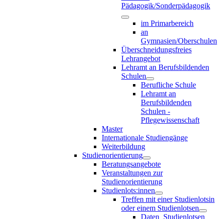
Pädagogik/Sonderpädagogik
im Primarbereich
an
Gymnasien/Oberschulen
Überschneidungsfreies
Lehrangebot
Lehramt an Berufsbildenden
Schulen
Berufliche Schule
Lehramt an
Berufsbildenden
Schulen -
Pflegewissenschaft
Master
Internationale Studiengänge
Weiterbildung
Studienorientierung
Beratungsangebote
Veranstaltungen zur
Studienorientierung
Studienlots:innen
Treffen mit einer Studienlotsin
oder einem Studienlotsen
Daten_Studienlotsen