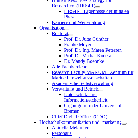
Human Resources Strategy for
Researchers (HRS4R)
HRS4R - Ergebnisse der initialen
Phase
Karriere und Weiterbildung
Organisation
Rektorat
Prof. Dr. Jutta Günther
Frauke Meyer
Prof. Dr.-Ing. Maren Petersen
Prof. Dr. Michal Kucera
Dr. Mandy Boehnke
Alle Fachbereiche
Research Faculty MARUM - Zentrum für
Marine Umweltwissenschaften
Akademische Selbstverwaltung
Verwaltung und Betrieb
Datenschutz und
Informationssicherheit
Organigramm der Universität
Bremen
Chief Digital Officer (CDO)
Hochschulkommunikation und -marketing
Aktuelle Meldungen
Personalia