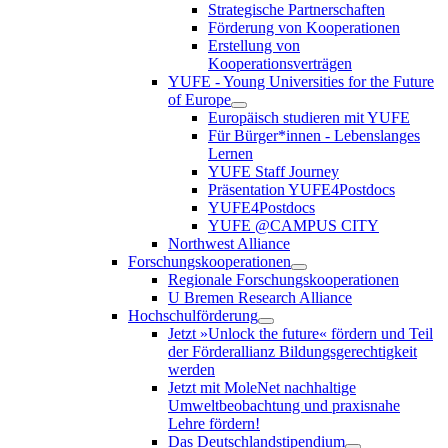
Strategische Partnerschaften
Förderung von Kooperationen
Erstellung von
Kooperationsverträgen
YUFE - Young Universities for the Future
of Europe
Europäisch studieren mit YUFE
Für Bürger*innen - Lebenslanges
Lernen
YUFE Staff Journey
Präsentation YUFE4Postdocs
YUFE4Postdocs
YUFE @CAMPUS CITY
Northwest Alliance
Forschungskooperationen
Regionale Forschungskooperationen
U Bremen Research Alliance
Hochschulförderung
Jetzt »Unlock the future« fördern und Teil
der Förderallianz Bildungsgerechtigkeit
werden
Jetzt mit MoleNet nachhaltige
Umweltbeobachtung und praxisnahe
Lehre fördern!
Das Deutschlandstipendium