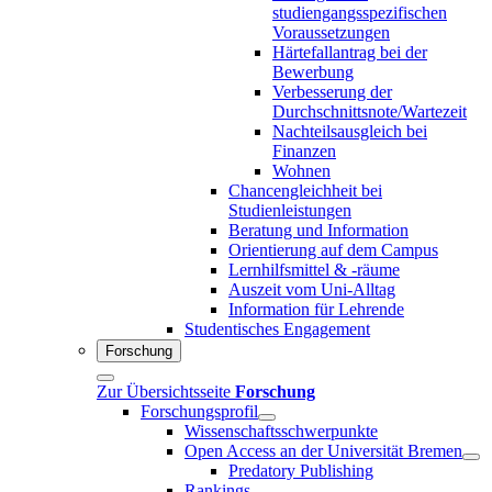
studiengangsspezifischen
Voraussetzungen
Härtefallantrag bei der
Bewerbung
Verbesserung der
Durchschnittsnote/Wartezeit
Nachteilsausgleich bei
Finanzen
Wohnen
Chancengleichheit bei
Studienleistungen
Beratung und Information
Orientierung auf dem Campus
Lernhilfsmittel & -räume
Auszeit vom Uni-Alltag
Information für Lehrende
Studentisches Engagement
Forschung
Zur Übersichtsseite
Forschung
Forschungsprofil
Wissenschaftsschwerpunkte
Open Access an der Universität Bremen
Predatory Publishing
Rankings