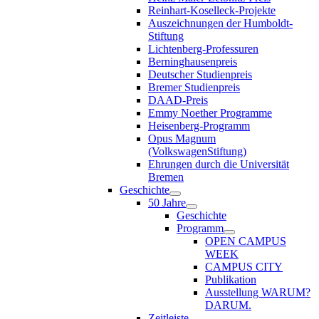
Reinhart-Koselleck-Projekte
Auszeichnungen der Humboldt-
Stiftung
Lichtenberg-Professuren
Berninghausenpreis
Deutscher Studienpreis
Bremer Studienpreis
DAAD-Preis
Emmy Noether Programme
Heisenberg-Programm
Opus Magnum
(VolkswagenStiftung)
Ehrungen durch die Universität
Bremen
Geschichte
50 Jahre
Geschichte
Programm
OPEN CAMPUS
WEEK
CAMPUS CITY
Publikation
Ausstellung WARUM?
DARUM.
Zeitleiste