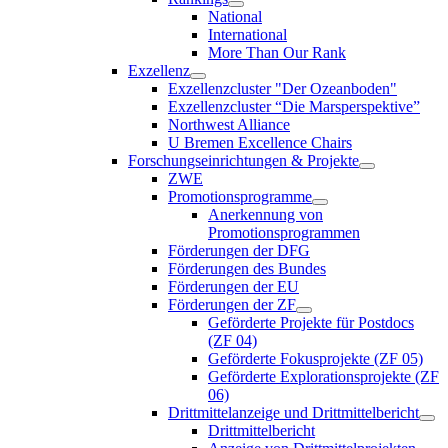
National
International
More Than Our Rank
Exzellenz
Exzellenzcluster "Der Ozeanboden"
Exzellenzcluster “Die Marsperspektive”
Northwest Alliance
U Bremen Excellence Chairs
Forschungseinrichtungen & Projekte
ZWE
Promotionsprogramme
Anerkennung von
Promotionsprogrammen
Förderungen der DFG
Förderungen des Bundes
Förderungen der EU
Förderungen der ZF
Geförderte Projekte für Postdocs
(ZF 04)
Geförderte Fokusprojekte (ZF 05)
Geförderte Explorationsprojekte (ZF
06)
Drittmittelanzeige und Drittmittelbericht
Drittmittelbericht