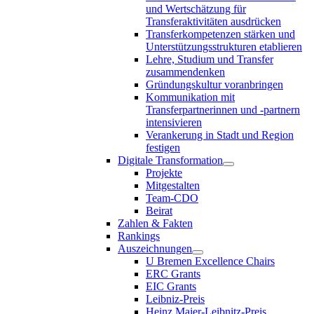
und Wertschätzung für
Transferaktivitäten ausdrücken
Transferkompetenzen stärken und
Unterstützungsstrukturen etablieren
Lehre, Studium und Transfer
zusammendenken
Gründungskultur voranbringen
Kommunikation mit
Transferpartnerinnen und -partnern
intensivieren
Verankerung in Stadt und Region
festigen
Digitale Transformation
Projekte
Mitgestalten
Team-CDO
Beirat
Zahlen & Fakten
Rankings
Auszeichnungen
U Bremen Excellence Chairs
ERC Grants
EIC Grants
Leibniz-Preis
Heinz Maier-Leibnitz-Preis