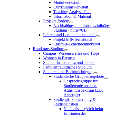
Modulwerkstatt
Curriculumswerkstatt
Teaching Analysis Poll
Information & Material
Projekte fördern
Nachhaltiges und transdisziplinäres
Studium - nuts@UB
Lehren und Lernen international
Projekt MINTernational
Erasmus-Lehrendenmobilität
Rund ums Studium
Campus: Wissenswertes und Tipps
Wohnen in Bremen
Studienfinanzierung und Jobben
Familienfreundliches Studium
Studieren mit Beeinträchtigung
Studentische Gruppenangebote
Gesprächsgruppe für
Studierende aus dem
Autismusspektrum (z.B.
Asperger)
Studienplatzbewerbung &
Studieneinstieg
Nachteilsausgleich beim
Erbringen der