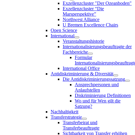
Exzellenzcluster "Der Ozeanboden"
Exzellenzcluster “Die
Marsperspektive”
Northwest Alliance
U Bremen Excellence Chairs
Open Science
International
Veranstaltungshistorie
Internationalisierungsbeauftragte der
Fachbereiche
Formular
Internationalisierungsbeauftragt
International Office
Antidiskriminierung & Diversität
Die Antidiskriminierungssatzung
Ansprechpersonen und
Anlaufstellen
Diskriminierung Definitionen
Wo und für Wen gilt die
Satzung?
Nachhaltigkeit
Transferstrategie
Transferbeirat und
Transferbeauftragte
Sichtbarkeit von Transfer erhöhen