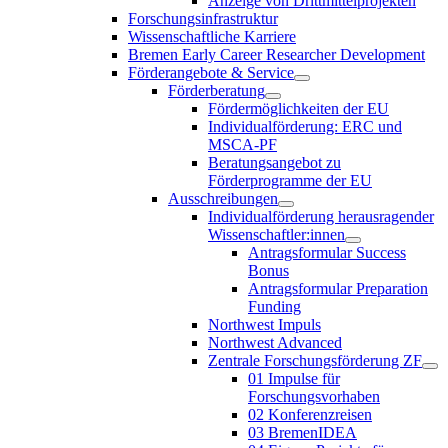
Anzeige von Drittmittelprojekten
Forschungsinfrastruktur
Wissenschaftliche Karriere
Bremen Early Career Researcher Development
Förderangebote & Service
Förderberatung
Fördermöglichkeiten der EU
Individualförderung: ERC und
MSCA-PF
Beratungsangebot zu
Förderprogramme der EU
Ausschreibungen
Individualförderung herausragender
Wissenschaftler:innen
Antragsformular Success
Bonus
Antragsformular Preparation
Funding
Northwest Impuls
Northwest Advanced
Zentrale Forschungsförderung ZF
01 Impulse für
Forschungsvorhaben
02 Konferenzreisen
03 BremenIDEA