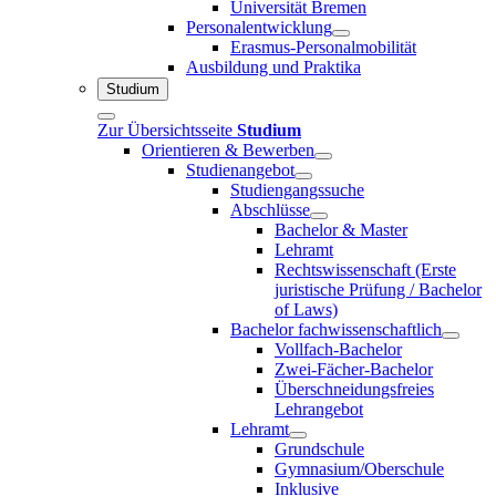
Universität Bremen
Personalentwicklung
Erasmus-Personalmobilität
Ausbildung und Praktika
Studium
Zur Übersichtsseite
Studium
Orientieren & Bewerben
Studienangebot
Studiengangssuche
Abschlüsse
Bachelor & Master
Lehramt
Rechtswissenschaft (Erste
juristische Prüfung / Bachelor
of Laws)
Bachelor fachwissenschaftlich
Vollfach-Bachelor
Zwei-Fächer-Bachelor
Überschneidungsfreies
Lehrangebot
Lehramt
Grundschule
Gymnasium/Oberschule
Inklusive