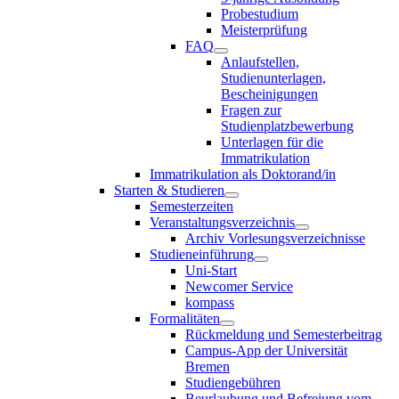
Probestudium
Meisterprüfung
FAQ
Anlaufstellen,
Studienunterlagen,
Bescheinigungen
Fragen zur
Studienplatzbewerbung
Unterlagen für die
Immatrikulation
Immatrikulation als Doktorand/in
Starten & Studieren
Semesterzeiten
Veranstaltungsverzeichnis
Archiv Vorlesungsverzeichnisse
Studieneinführung
Uni-Start
Newcomer Service
kompass
Formalitäten
Rückmeldung und Semesterbeitrag
Campus-App der Universität
Bremen
Studiengebühren
Beurlaubung und Befreiung vom