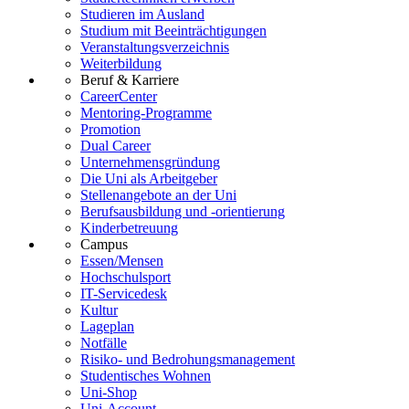
Studieren im Ausland
Studium mit Beeinträchtigungen
Veranstaltungsverzeichnis
Weiterbildung
Beruf & Karriere
CareerCenter
Mentoring-Programme
Promotion
Dual Career
Unternehmensgründung
Die Uni als Arbeitgeber
Stellenangebote an der Uni
Berufsausbildung und -orientierung
Kinderbetreuung
Campus
Essen/Mensen
Hochschulsport
IT-Servicedesk
Kultur
Lageplan
Notfälle
Risiko- und Bedrohungsmanagement
Studentisches Wohnen
Uni-Shop
Uni-Account