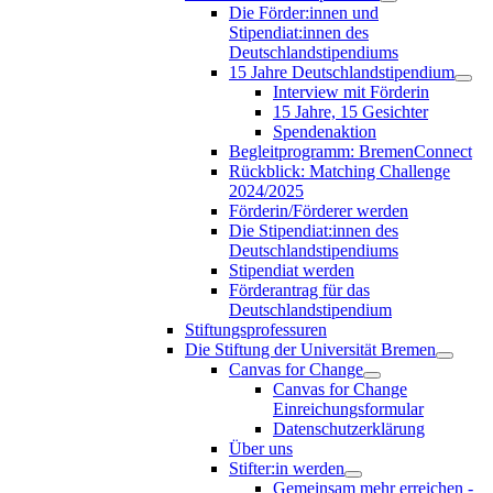
Die Förder:innen und
Stipendiat:innen des
Deutschlandstipendiums
15 Jahre Deutschlandstipendium
Interview mit Förderin
15 Jahre, 15 Gesichter
Spendenaktion
Begleitprogramm: BremenConnect
Rückblick: Matching Challenge
2024/2025
Förderin/Förderer werden
Die Stipendiat:innen des
Deutschlandstipendiums
Stipendiat werden
Förderantrag für das
Deutschlandstipendium
Stiftungsprofessuren
Die Stiftung der Universität Bremen
Canvas for Change
Canvas for Change
Einreichungsformular
Datenschutzerklärung
Über uns
Stifter:in werden
Gemeinsam mehr erreichen -