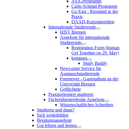
ASA-Programm
Carlo-Schmid-Programm
Go East - Russland in der
Praxis
DAAD-Kurzstipendien
Internationale Studierende
HIST Bremen
Angebote für internationale
Studierende
Registration Form (Iranian
Get Together on 29. May)
kompass
Study Buddy
Newcomer Service für
Austauschstudierende
Freemover - Gaststudium an der
Universität Bremen
Geflüchtete
Praxisorientiert studieren
Fächerübergreifende Angebote
Wissenschaftliches Schreiben
Studieren und dann?
Sich weiterbilden
Beratungsangebote
Gut lehren und lernen