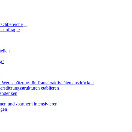
 Fachbereiche
beauftragte
ellen
ng?
e
d Wertschätzung für Transferaktivitäten ausdrücken
rstützungsstrukturen etablieren
mendenken
en und -partnern intensivieren
igen