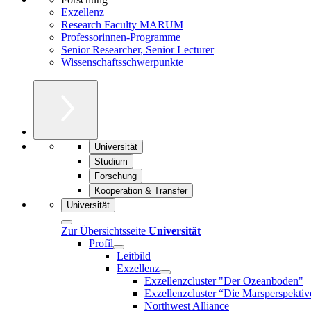
Exzellenz
Research Faculty MARUM
Professorinnen-Programme
Senior Researcher, Senior Lecturer
Wissenschaftsschwerpunkte
Universität
Studium
Forschung
Kooperation & Transfer
Universität
Zur Übersichtsseite
Universität
Profil
Leitbild
Exzellenz
Exzellenzcluster "Der Ozeanboden"
Exzellenzcluster “Die Marsperspektiv
Northwest Alliance