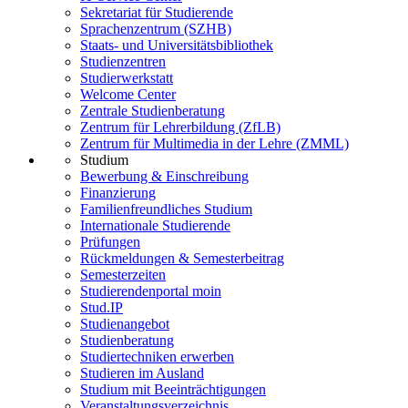
Sekretariat für Studierende
Sprachenzentrum (SZHB)
Staats- und Universitätsbibliothek
Studienzentren
Studierwerkstatt
Welcome Center
Zentrale Studienberatung
Zentrum für Lehrerbildung (ZfLB)
Zentrum für Multimedia in der Lehre (ZMML)
Studium
Bewerbung & Einschreibung
Finanzierung
Familienfreundliches Studium
Internationale Studierende
Prüfungen
Rückmeldungen & Semesterbeitrag
Semesterzeiten
Studierendenportal moin
Stud.IP
Studienangebot
Studienberatung
Studiertechniken erwerben
Studieren im Ausland
Studium mit Beeinträchtigungen
Veranstaltungsverzeichnis