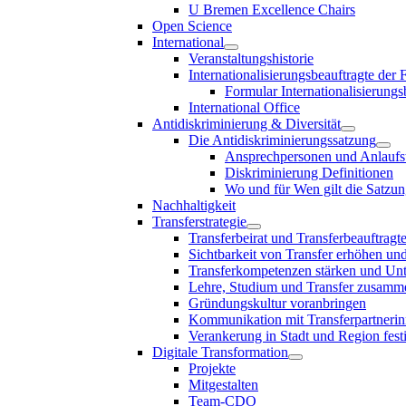
U Bremen Excellence Chairs
Open Science
International
Veranstaltungshistorie
Internationalisierungsbeauftragte der
Formular Internationalisierungs
International Office
Antidiskriminierung & Diversität
Die Antidiskriminierungssatzung
Ansprechpersonen und Anlaufst
Diskriminierung Definitionen
Wo und für Wen gilt die Satzu
Nachhaltigkeit
Transferstrategie
Transferbeirat und Transferbeauftragt
Sichtbarkeit von Transfer erhöhen un
Transferkompetenzen stärken und Unte
Lehre, Studium und Transfer zusam
Gründungskultur voranbringen
Kommunikation mit Transferpartnerinn
Verankerung in Stadt und Region fest
Digitale Transformation
Projekte
Mitgestalten
Team-CDO