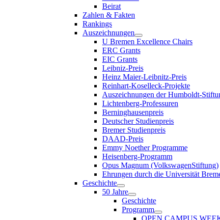
Beirat
Zahlen & Fakten
Rankings
Auszeichnungen
U Bremen Excellence Chairs
ERC Grants
EIC Grants
Leibniz-Preis
Heinz Maier-Leibnitz-Preis
Reinhart-Koselleck-Projekte
Auszeichnungen der Humboldt-Stiftu
Lichtenberg-Professuren
Berninghausenpreis
Deutscher Studienpreis
Bremer Studienpreis
DAAD-Preis
Emmy Noether Programme
Heisenberg-Programm
Opus Magnum (VolkswagenStiftung)
Ehrungen durch die Universität Brem
Geschichte
50 Jahre
Geschichte
Programm
OPEN CAMPUS WEE