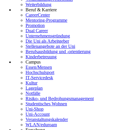
Weiterbildung
Beruf & Karriere
CareerCenter
Mentoring-Programme
Promotion
Dual Career
Unternehmensgründung
Die Uni als Arbeitgeber
Stellenangebote an der Uni
Berufsausbildung und -orientierung
Kinderbetreuung
Campus
Essen/Mensen
Hochschulsport
IT-Servicedesk
Kultur
Lageplan
Notfälle
Risiko- und Bedrohungsmanagement
Studentisches Wohnen
Uni-Shop
Uni-Account
Veranstaltungskalender
WLAN/eduroam
Forschung