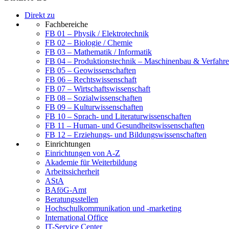
Direkt zu
Fachbereiche
FB 01 – Physik / Elektrotechnik
FB 02 – Biologie / Chemie
FB 03 – Mathematik / Informatik
FB 04 – Produktionstechnik – Maschinenbau & Verfahre
FB 05 – Geowissenschaften
FB 06 – Rechtswissenschaft
FB 07 – Wirtschaftswissenschaft
FB 08 – Sozialwissenschaften
FB 09 – Kulturwissenschaften
FB 10 – Sprach- und Literaturwissenschaften
FB 11 – Human- und Gesundheitswissenschaften
FB 12 – Erziehungs- und Bildungswissenschaften
Einrichtungen
Einrichtungen von A-Z
Akademie für Weiterbildung
Arbeitssicherheit
AStA
BAföG-Amt
Beratungsstellen
Hochschulkommunikation und -marketing
International Office
IT-Service Center