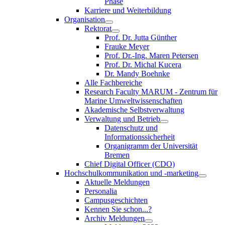
Phase
Karriere und Weiterbildung
Organisation
Rektorat
Prof. Dr. Jutta Günther
Frauke Meyer
Prof. Dr.-Ing. Maren Petersen
Prof. Dr. Michal Kucera
Dr. Mandy Boehnke
Alle Fachbereiche
Research Faculty MARUM - Zentrum für
Marine Umweltwissenschaften
Akademische Selbstverwaltung
Verwaltung und Betrieb
Datenschutz und
Informationssicherheit
Organigramm der Universität
Bremen
Chief Digital Officer (CDO)
Hochschulkommunikation und -marketing
Aktuelle Meldungen
Personalia
Campusgeschichten
Kennen Sie schon...?
Archiv Meldungen