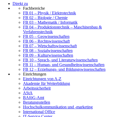
Direkt zu
Fachbereiche
FB 01 – Physik / Elektrotechnik
FB 02 – Biologie / Chemie
FB 03 – Mathematik / Informatik
FB 04 – Produktionstechnik – Maschinenbau &
Verfahrenstechnik
FB 05 – Geowissenschaften
FB 06 – Rechtswissenschaft
FB 07 – Wirtschaftswissenschaft
FB 08 – Sozialwissenschaften
FB 09 – Kulturwissenschaften
FB 10 – Sprach- und Literaturwissenschaften
FB 11 – Human- und Gesundheitswissenschaften
FB 12 – Erziehungs- und Bildungswissenschaften
Einrichtungen
Einrichtungen von A-Z
Akademie für Weiterbildung
Arbeitssicherheit
AStA
BAföG-Amt
Beratungsstellen
Hochschulkommunikation und -marketing
International Office
IT-Service Center