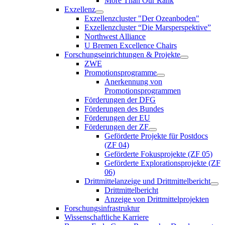
More Than Our Rank
Exzellenz
Exzellenzcluster "Der Ozeanboden"
Exzellenzcluster “Die Marsperspektive”
Northwest Alliance
U Bremen Excellence Chairs
Forschungseinrichtungen & Projekte
ZWE
Promotionsprogramme
Anerkennung von
Promotionsprogrammen
Förderungen der DFG
Förderungen des Bundes
Förderungen der EU
Förderungen der ZF
Geförderte Projekte für Postdocs
(ZF 04)
Geförderte Fokusprojekte (ZF 05)
Geförderte Explorationsprojekte (ZF
06)
Drittmittelanzeige und Drittmittelbericht
Drittmittelbericht
Anzeige von Drittmittelprojekten
Forschungsinfrastruktur
Wissenschaftliche Karriere