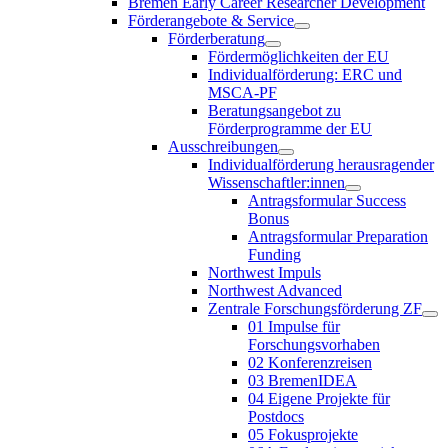
Bremen Early Career Researcher Development
Förderangebote & Service
Förderberatung
Fördermöglichkeiten der EU
Individualförderung: ERC und
MSCA-PF
Beratungsangebot zu
Förderprogramme der EU
Ausschreibungen
Individualförderung herausragender
Wissenschaftler:innen
Antragsformular Success
Bonus
Antragsformular Preparation
Funding
Northwest Impuls
Northwest Advanced
Zentrale Forschungsförderung ZF
01 Impulse für
Forschungsvorhaben
02 Konferenzreisen
03 BremenIDEA
04 Eigene Projekte für
Postdocs
05 Fokusprojekte