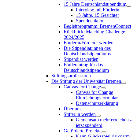
15 Jahre Deutschlandstipendium
Interview mit Förderin
15 Jahre, 15 Gesichter
Spendenaktion
Begleitprogramm: BremenConnect
Rückblick: Matching Challenge
2024/2025
Förderin/Förderer werden
Die Stipendiat:innen des
Deutschlandstipendiums
Stipendiat werden
Förderantrag für das
Deutschlandstipendium
Stiftungsprofessuren
Die Stiftung der Universität Bremen
Canvas for Change
Canvas for Change
Einreichungsformular
Datenschutzerklärung
Über uns
Stifter:in werden
Gemeinsam mehr erreichen -
jetzt spenden!
Geförderte Projekte
Kann Glücksspiel risikoarm