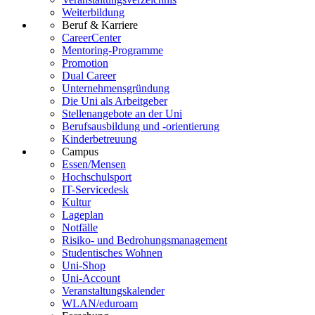
Weiterbildung
Beruf & Karriere
CareerCenter
Mentoring-Programme
Promotion
Dual Career
Unternehmensgründung
Die Uni als Arbeitgeber
Stellenangebote an der Uni
Berufsausbildung und -orientierung
Kinderbetreuung
Campus
Essen/Mensen
Hochschulsport
IT-Servicedesk
Kultur
Lageplan
Notfälle
Risiko- und Bedrohungsmanagement
Studentisches Wohnen
Uni-Shop
Uni-Account
Veranstaltungskalender
WLAN/eduroam