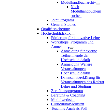
Modulhandbucharchiv
Nach
Modulhandbüchern
suchen
Joint Programs
General Studies
Qualitätssicherung
Hochschuldidaktik
Förderung für innovative Lehre
Workshops, Programm und
Anmeldung
Anmeldung für externe
Teilnehmende der
Hochschuldidaktik
Anmeldung Weitere
Veranstaltungen
Hochschuldidaktik
Datenschutzerklärung für
Veranstaltungen des Referat
Lehre und Studium
Zertifikatsprogramm
Beratung & Coaching
Modulwerkstatt
Curriculumswerkstatt
Teaching Analysis Poll