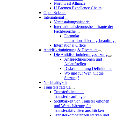
Northwest Alliance
U Bremen Excellence Chairs
Open Science
International
Veranstaltungshistorie
Internationalisierungsbeauftragte der
Fachbereiche
Formular
Internationalisierungsbeauftragt
International Office
Antidiskriminierung & Diversität
Die Antidiskriminierungssatzung
Ansprechpersonen und
Anlaufstellen
Diskriminierung Definitionen
Wo und für Wen gilt die
Satzung?
Nachhaltigkeit
Transferstrategie
Transferbeirat und
Transferbeauftragte
Sichtbarkeit von Transfer erhöhen
und Wertschätzung für
Transferaktivitäten ausdrücken
Transferkompetenzen stärken und