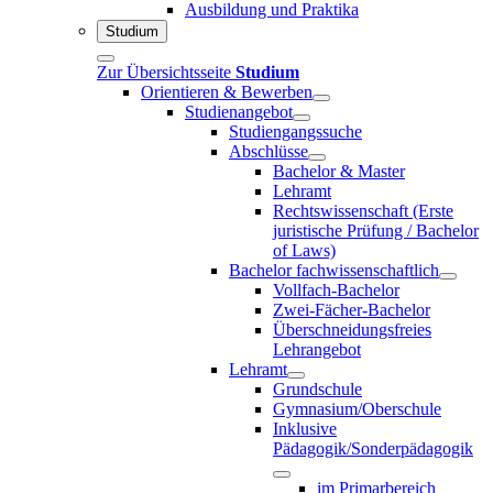
Ausbildung und Praktika
Studium
Zur Übersichtsseite
Studium
Orientieren & Bewerben
Studienangebot
Studiengangssuche
Abschlüsse
Bachelor & Master
Lehramt
Rechtswissenschaft (Erste
juristische Prüfung / Bachelor
of Laws)
Bachelor fachwissenschaftlich
Vollfach-Bachelor
Zwei-Fächer-Bachelor
Überschneidungsfreies
Lehrangebot
Lehramt
Grundschule
Gymnasium/Oberschule
Inklusive
Pädagogik/Sonderpädagogik
im Primarbereich