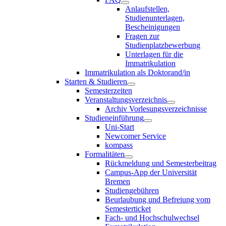
Anlaufstellen,
Studienunterlagen,
Bescheinigungen
Fragen zur
Studienplatzbewerbung
Unterlagen für die
Immatrikulation
Immatrikulation als Doktorand/in
Starten & Studieren
Semesterzeiten
Veranstaltungsverzeichnis
Archiv Vorlesungsverzeichnisse
Studieneinführung
Uni-Start
Newcomer Service
kompass
Formalitäten
Rückmeldung und Semesterbeitrag
Campus-App der Universität
Bremen
Studiengebühren
Beurlaubung und Befreiung vom
Semesterticket
Fach- und Hochschulwechsel