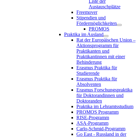
Liste der
Austauschplätze
Freemover
Stipendien und
Fördermöglichkeiten
PROMOS
Praktika im Ausland
Rat der Europäischen Union –
Aktionsprogramm für
Praktikanten und
Praktikantinnen mit einer
Behinderung
Erasmus Praktika für
Studierende
Erasmus Praktika für
Absolventen
Erasmus Forschungspraktika
für Doktorandinnen und
Doktoranden
Praktika im Lehramtsstudium
PROMOS Programm
RISE-Programm
ASA-Programm
Carlo-Schmid-Programm
Go East - Russland in der