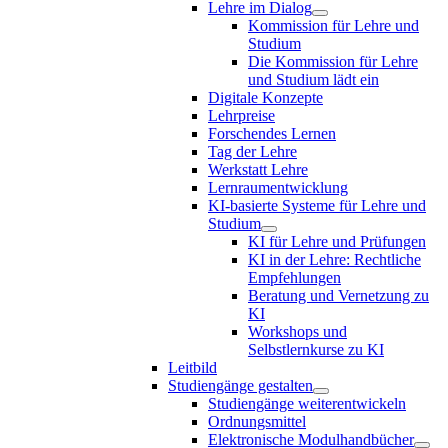
Lehre im Dialog
Kommission für Lehre und
Studium
Die Kommission für Lehre
und Studium lädt ein
Digitale Konzepte
Lehrpreise
Forschendes Lernen
Tag der Lehre
Werkstatt Lehre
Lernraumentwicklung
KI-basierte Systeme für Lehre und
Studium
KI für Lehre und Prüfungen
KI in der Lehre: Rechtliche
Empfehlungen
Beratung und Vernetzung zu
KI
Workshops und
Selbstlernkurse zu KI
Leitbild
Studiengänge gestalten
Studiengänge weiterentwickeln
Ordnungsmittel
Elektronische Modulhandbücher