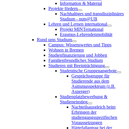
Information & Material
Projekte fördern
Nachhaltiges und transdisziplinäres
Studium - nuts@UB
Lehren und Lernen international
Projekt MINTernational
Erasmus-Lehrendenmobilität
Rund ums Studium
Campus: Wissenswertes und Tipps
Wohnen in Bremen
Studienfinanzierung und Jobben
Familienfreundliches Studium
Studieren mit Beeinträchtigung
Studentische Gruppenangebote
Gesprächsgruppe für
Studierende aus dem
Autismusspektrum (z.B.
Asperger)
Studienplatzbewerbung &
Studieneinstieg
Nachteilsausgleich beim
Erbringen der
studiengangsspezifischen
Voraussetzungen
Härtefallantrag bei der