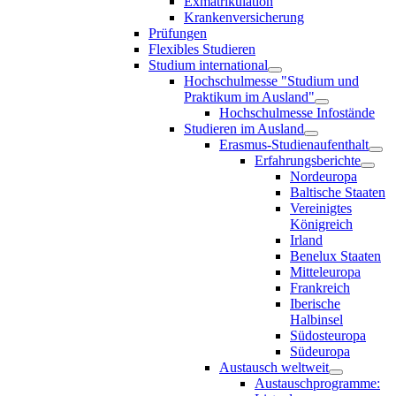
Exmatrikulation
Krankenversicherung
Prüfungen
Flexibles Studieren
Studium international
Hochschulmesse "Studium und
Praktikum im Ausland"
Hochschulmesse Infostände
Studieren im Ausland
Erasmus-Studienaufenthalt
Erfahrungsberichte
Nordeuropa
Baltische Staaten
Vereinigtes
Königreich
Irland
Benelux Staaten
Mitteleuropa
Frankreich
Iberische
Halbinsel
Südosteuropa
Südeuropa
Austausch weltweit
Austauschprogramme: