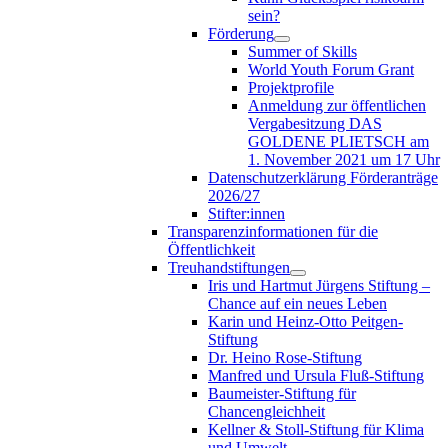
sein?
Förderung
Summer of Skills
World Youth Forum Grant
Projektprofile
Anmeldung zur öffentlichen
Vergabesitzung DAS
GOLDENE PLIETSCH am
1. November 2021 um 17 Uhr
Datenschutzerklärung Förderanträge
2026/27
Stifter:innen
Transparenzinformationen für die
Öffentlichkeit
Treuhandstiftungen
Iris und Hartmut Jürgens Stiftung –
Chance auf ein neues Leben
Karin und Heinz-Otto Peitgen-
Stiftung
Dr. Heino Rose-Stiftung
Manfred und Ursula Fluß-Stiftung
Baumeister-Stiftung für
Chancengleichheit
Kellner & Stoll-Stiftung für Klima
und Umwelt