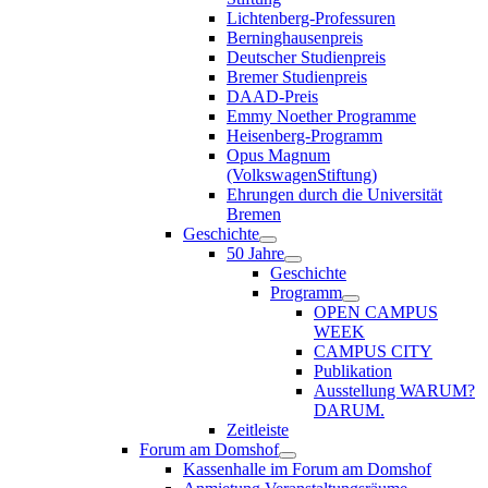
Lichtenberg-Professuren
Berninghausenpreis
Deutscher Studienpreis
Bremer Studienpreis
DAAD-Preis
Emmy Noether Programme
Heisenberg-Programm
Opus Magnum
(VolkswagenStiftung)
Ehrungen durch die Universität
Bremen
Geschichte
50 Jahre
Geschichte
Programm
OPEN CAMPUS
WEEK
CAMPUS CITY
Publikation
Ausstellung WARUM?
DARUM.
Zeitleiste
Forum am Domshof
Kassenhalle im Forum am Domshof