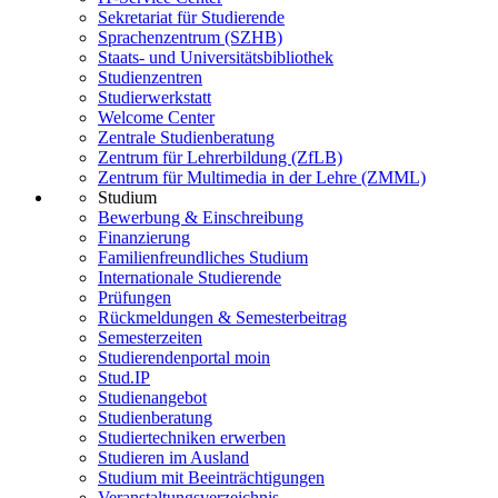
Sekretariat für Studierende
Sprachenzentrum (SZHB)
Staats- und Universitätsbibliothek
Studienzentren
Studierwerkstatt
Welcome Center
Zentrale Studienberatung
Zentrum für Lehrerbildung (ZfLB)
Zentrum für Multimedia in der Lehre (ZMML)
Studium
Bewerbung & Einschreibung
Finanzierung
Familienfreundliches Studium
Internationale Studierende
Prüfungen
Rückmeldungen & Semesterbeitrag
Semesterzeiten
Studierendenportal moin
Stud.IP
Studienangebot
Studienberatung
Studiertechniken erwerben
Studieren im Ausland
Studium mit Beeinträchtigungen
Veranstaltungsverzeichnis