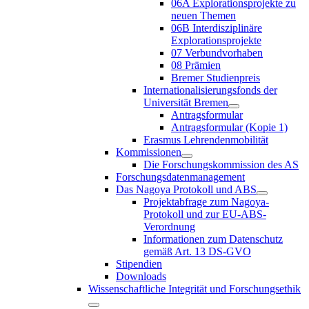
06A Explorationsprojekte zu
neuen Themen
06B Interdisziplinäre
Explorationsprojekte
07 Verbundvorhaben
08 Prämien
Bremer Studienpreis
Internationalisierungsfonds der
Universität Bremen
Antragsformular
Antragsformular (Kopie 1)
Erasmus Lehrendenmobilität
Kommissionen
Die Forschungskommission des AS
Forschungsdatenmanagement
Das Nagoya Protokoll und ABS
Projektabfrage zum Nagoya-
Protokoll und zur EU-ABS-
Verordnung
Informationen zum Datenschutz
gemäß Art. 13 DS-GVO
Stipendien
Downloads
Wissenschaftliche Integrität und Forschungsethik