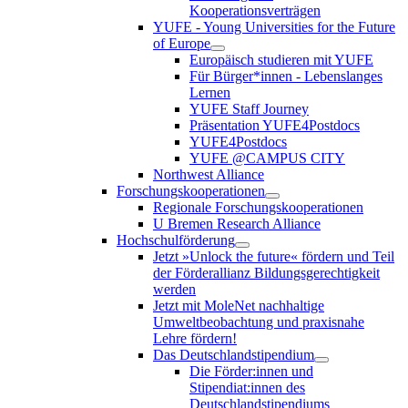
Kooperationsverträgen
YUFE - Young Universities for the Future
of Europe
Europäisch studieren mit YUFE
Für Bürger*innen - Lebenslanges
Lernen
YUFE Staff Journey
Präsentation YUFE4Postdocs
YUFE4Postdocs
YUFE @CAMPUS CITY
Northwest Alliance
Forschungskooperationen
Regionale Forschungskooperationen
U Bremen Research Alliance
Hochschulförderung
Jetzt »Unlock the future« fördern und Teil
der Förderallianz Bildungsgerechtigkeit
werden
Jetzt mit MoleNet nachhaltige
Umweltbeobachtung und praxisnahe
Lehre fördern!
Das Deutschlandstipendium
Die Förder:innen und
Stipendiat:innen des
Deutschlandstipendiums