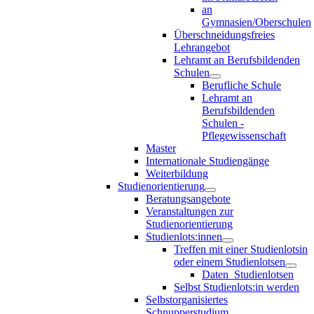
an
Gymnasien/Oberschulen
Überschneidungsfreies
Lehrangebot
Lehramt an Berufsbildenden
Schulen
Berufliche Schule
Lehramt an
Berufsbildenden
Schulen -
Pflegewissenschaft
Master
Internationale Studiengänge
Weiterbildung
Studienorientierung
Beratungsangebote
Veranstaltungen zur
Studienorientierung
Studienlots:innen
Treffen mit einer Studienlotsin
oder einem Studienlotsen
Daten_Studienlotsen
Selbst Studienlots:in werden
Selbstorganisiertes
Schnupperstudium