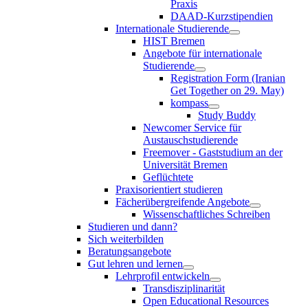
Praxis
DAAD-Kurzstipendien
Internationale Studierende
HIST Bremen
Angebote für internationale
Studierende
Registration Form (Iranian
Get Together on 29. May)
kompass
Study Buddy
Newcomer Service für
Austauschstudierende
Freemover - Gaststudium an der
Universität Bremen
Geflüchtete
Praxisorientiert studieren
Fächerübergreifende Angebote
Wissenschaftliches Schreiben
Studieren und dann?
Sich weiterbilden
Beratungsangebote
Gut lehren und lernen
Lehrprofil entwickeln
Transdisziplinarität
Open Educational Resources