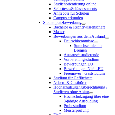
Studienorientierung online
Selbsttests/Selfassessments
Angebote für Schulen
Campus erkunden
Studienplatzbewerbung
Bachelor & Rechtswissenschaft
Master
Bewerbungen aus dem Ausland
Deutschkenntnisse
Sprachschulen in
Bremen
Austauschstudierende
Vorbereitungsstudium
Bewerbungen EU
Bewerbungen Nicht-EU
Freemover - Gaststudium
Studium für Geflüchtete
Neben- & Gasthörer
Hochschulzugangsberechtigung /
Studieren ohne Abitur
Hochschulzugang über eine
3-jährige Ausbildung
Probestudium
Meisterprüfung
FAQ