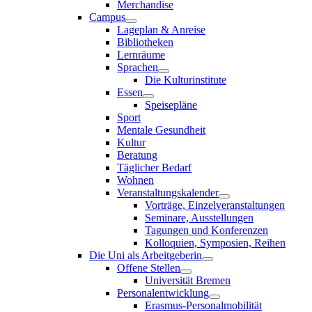
Merchandise
Campus
Lageplan & Anreise
Bibliotheken
Lernräume
Sprachen
Die Kulturinstitute
Essen
Speisepläne
Sport
Mentale Gesundheit
Kultur
Beratung
Täglicher Bedarf
Wohnen
Veranstaltungskalender
Vorträge, Einzelveranstaltungen
Seminare, Ausstellungen
Tagungen und Konferenzen
Kolloquien, Symposien, Reihen
Die Uni als Arbeitgeberin
Offene Stellen
Universität Bremen
Personalentwicklung
Erasmus-Personalmobilität