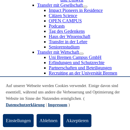
Transfer mit Gesellschaft
Impact Pioneers in Residence
Citizen Science
OPEN CAMPUS
Podcasts
Tag des Gedenkens
Haus der Wissenschaft
Transfer in der Lehre
Seniorenstudium
Transfer mit Wirtschaft
Uni Bremen Campus GmbH
Erfindungen und Schutzrechte
Partnerschaften und Beteiligungen
Recruiting an der Universität Bremen
Weiterbildung an der Universität Bremen
Transfer mit Schule
Auf unserer Webseite werden Cookies verwendet. Einige davon sind
Schülerinnen und Schüler
essentiell, während uns andere die Verbesserung und Optimierung der
MINT-Schnupperstudium
Website im Sinne der Nutzenden ermöglichen. (
Schulklassen
Lehrkräfte
Datenschutzerklärung
|
Impressum
)
Gründungsunterstützung
UniTransfer - Servicestelle für Transferaktivitäten
Einstellungen
Ablehnen
Akzeptieren
Transfermagazin der Universität Bremen