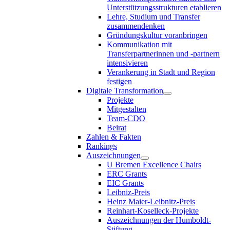
Unterstützungsstrukturen etablieren
Lehre, Studium und Transfer
zusammendenken
Gründungskultur voranbringen
Kommunikation mit
Transferpartnerinnen und -partnern
intensivieren
Verankerung in Stadt und Region
festigen
Digitale Transformation
Projekte
Mitgestalten
Team-CDO
Beirat
Zahlen & Fakten
Rankings
Auszeichnungen
U Bremen Excellence Chairs
ERC Grants
EIC Grants
Leibniz-Preis
Heinz Maier-Leibnitz-Preis
Reinhart-Koselleck-Projekte
Auszeichnungen der Humboldt-
Stiftung