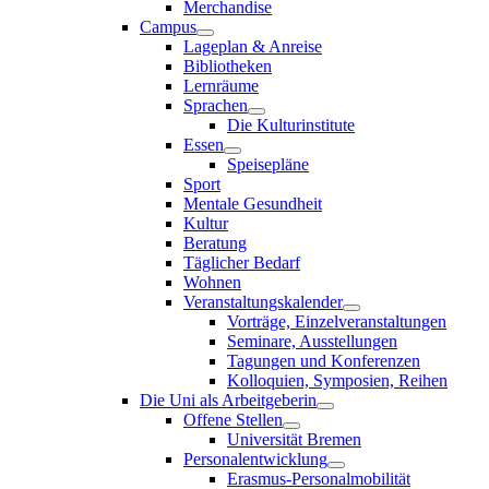
Merchandise
Campus
Lageplan & Anreise
Bibliotheken
Lernräume
Sprachen
Die Kulturinstitute
Essen
Speisepläne
Sport
Mentale Gesundheit
Kultur
Beratung
Täglicher Bedarf
Wohnen
Veranstaltungskalender
Vorträge, Einzelveranstaltungen
Seminare, Ausstellungen
Tagungen und Konferenzen
Kolloquien, Symposien, Reihen
Die Uni als Arbeitgeberin
Offene Stellen
Universität Bremen
Personalentwicklung
Erasmus-Personalmobilität