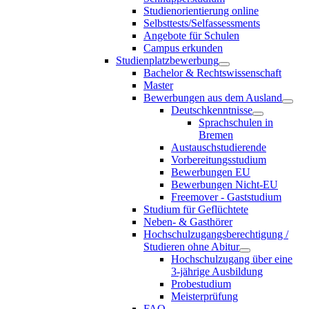
Studienorientierung online
Selbsttests/Selfassessments
Angebote für Schulen
Campus erkunden
Studienplatzbewerbung
Bachelor & Rechtswissenschaft
Master
Bewerbungen aus dem Ausland
Deutschkenntnisse
Sprachschulen in
Bremen
Austauschstudierende
Vorbereitungsstudium
Bewerbungen EU
Bewerbungen Nicht-EU
Freemover - Gaststudium
Studium für Geflüchtete
Neben- & Gasthörer
Hochschulzugangsberechtigung /
Studieren ohne Abitur
Hochschulzugang über eine
3-jährige Ausbildung
Probestudium
Meisterprüfung
FAQ