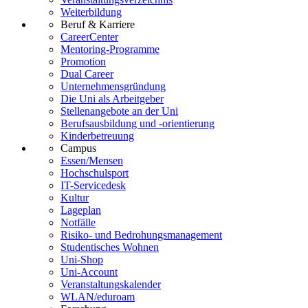
Weiterbildung
Beruf & Karriere
CareerCenter
Mentoring-Programme
Promotion
Dual Career
Unternehmensgründung
Die Uni als Arbeitgeber
Stellenangebote an der Uni
Berufsausbildung und -orientierung
Kinderbetreuung
Campus
Essen/Mensen
Hochschulsport
IT-Servicedesk
Kultur
Lageplan
Notfälle
Risiko- und Bedrohungsmanagement
Studentisches Wohnen
Uni-Shop
Uni-Account
Veranstaltungskalender
WLAN/eduroam