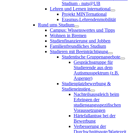
Studium - nuts@UB
Lehren und Lernen international
Projekt MINTernational
Erasmus-Lehrendenmobilität
Rund ums Studium
Campus: Wissenswertes und Tipps
Wohnen in Bremen
Studienfinanzierung und Jobben
Familienfreundliches Studium
Studieren mit Beeinträchtigung
Studentische Gruppenangebote
Gesprächsgruppe für
Studierende aus dem
Autismusspektrum (z.B.
Asperger)
Studienplatzbewerbung &
Studieneinstieg
Nachteilsausgleich beim
Erbringen der
studiengangsspezifischen
Voraussetzungen
Härtefallantrag bei der
Bewerbung
Verbesserung der
Durchschnittsnote/Wartezeit