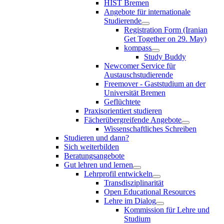
HIST Bremen
Angebote für internationale
Studierende
Registration Form (Iranian
Get Together on 29. May)
kompass
Study Buddy
Newcomer Service für
Austauschstudierende
Freemover - Gaststudium an der
Universität Bremen
Geflüchtete
Praxisorientiert studieren
Fächerübergreifende Angebote
Wissenschaftliches Schreiben
Studieren und dann?
Sich weiterbilden
Beratungsangebote
Gut lehren und lernen
Lehrprofil entwickeln
Transdisziplinarität
Open Educational Resources
Lehre im Dialog
Kommission für Lehre und
Studium