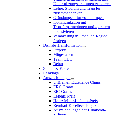
Unterstützungsstrukturen etablieren
Lehre, Studium und Transfer
zusammendenken
Gründungskultur voranbringen
Kommunikation mit
Transferpartnerinnen und -partnern
intensivieren
Verankerung in Stadt und Region
festigen
Digitale Transformation
Projekte
Mitgestalten
Team-CDO
Beirat
Zahlen & Fakten
Rankings
Auszeichnungen
U Bremen Excellence Chairs
ERC Grants
EIC Grants
Leibniz-Preis
Heinz Maier-Leibnitz-Preis
Reinhart-Koselleck-Projekte
Auszeichnungen der Humboldt-
Stiftung