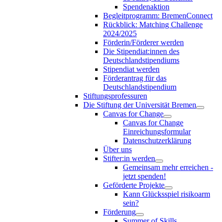
Spendenaktion
Begleitprogramm: BremenConnect
Rückblick: Matching Challenge
2024/2025
Förderin/Förderer werden
Die Stipendiat:innen des
Deutschlandstipendiums
Stipendiat werden
Förderantrag für das
Deutschlandstipendium
Stiftungsprofessuren
Die Stiftung der Universität Bremen
Canvas for Change
Canvas for Change
Einreichungsformular
Datenschutzerklärung
Über uns
Stifter:in werden
Gemeinsam mehr erreichen -
jetzt spenden!
Geförderte Projekte
Kann Glücksspiel risikoarm
sein?
Förderung
Summer of Skills