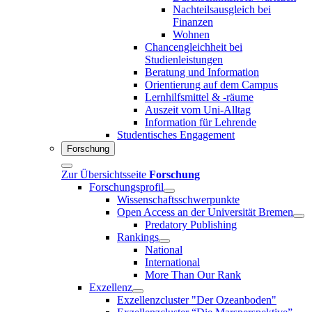
Nachteilsausgleich bei
Finanzen
Wohnen
Chancengleichheit bei
Studienleistungen
Beratung und Information
Orientierung auf dem Campus
Lernhilfsmittel & -räume
Auszeit vom Uni-Alltag
Information für Lehrende
Studentisches Engagement
Forschung
Zur Übersichtsseite
Forschung
Forschungsprofil
Wissenschaftsschwerpunkte
Open Access an der Universität Bremen
Predatory Publishing
Rankings
National
International
More Than Our Rank
Exzellenz
Exzellenzcluster "Der Ozeanboden"