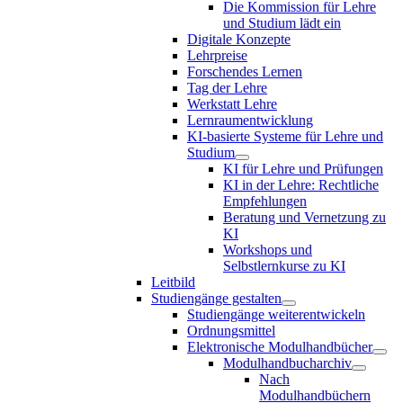
Die Kommission für Lehre
und Studium lädt ein
Digitale Konzepte
Lehrpreise
Forschendes Lernen
Tag der Lehre
Werkstatt Lehre
Lernraumentwicklung
KI-basierte Systeme für Lehre und
Studium
KI für Lehre und Prüfungen
KI in der Lehre: Rechtliche
Empfehlungen
Beratung und Vernetzung zu
KI
Workshops und
Selbstlernkurse zu KI
Leitbild
Studiengänge gestalten
Studiengänge weiterentwickeln
Ordnungsmittel
Elektronische Modulhandbücher
Modulhandbucharchiv
Nach
Modulhandbüchern