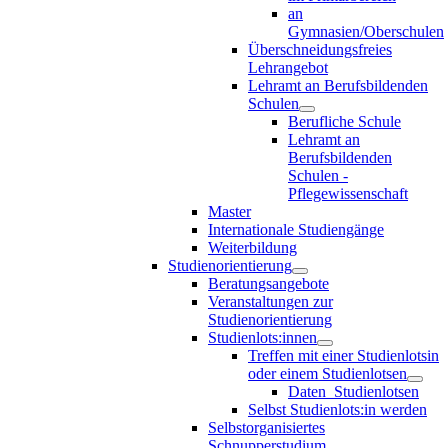
an
Gymnasien/Oberschulen
Überschneidungsfreies
Lehrangebot
Lehramt an Berufsbildenden
Schulen
Berufliche Schule
Lehramt an
Berufsbildenden
Schulen -
Pflegewissenschaft
Master
Internationale Studiengänge
Weiterbildung
Studienorientierung
Beratungsangebote
Veranstaltungen zur
Studienorientierung
Studienlots:innen
Treffen mit einer Studienlotsin
oder einem Studienlotsen
Daten_Studienlotsen
Selbst Studienlots:in werden
Selbstorganisiertes
Schnupperstudium