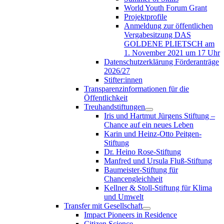
World Youth Forum Grant
Projektprofile
Anmeldung zur öffentlichen
Vergabesitzung DAS
GOLDENE PLIETSCH am
1. November 2021 um 17 Uhr
Datenschutzerklärung Förderanträge
2026/27
Stifter:innen
Transparenzinformationen für die
Öffentlichkeit
Treuhandstiftungen
Iris und Hartmut Jürgens Stiftung –
Chance auf ein neues Leben
Karin und Heinz-Otto Peitgen-
Stiftung
Dr. Heino Rose-Stiftung
Manfred und Ursula Fluß-Stiftung
Baumeister-Stiftung für
Chancengleichheit
Kellner & Stoll-Stiftung für Klima
und Umwelt
Transfer mit Gesellschaft
Impact Pioneers in Residence
Citizen Science