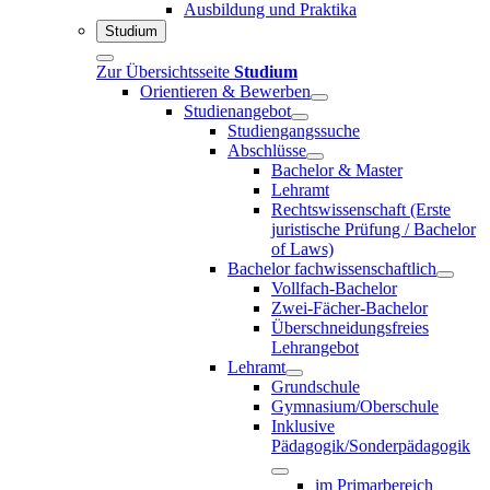
Ausbildung und Praktika
Studium
Zur Übersichtsseite
Studium
Orientieren & Bewerben
Studienangebot
Studiengangssuche
Abschlüsse
Bachelor & Master
Lehramt
Rechtswissenschaft (Erste
juristische Prüfung / Bachelor
of Laws)
Bachelor fachwissenschaftlich
Vollfach-Bachelor
Zwei-Fächer-Bachelor
Überschneidungsfreies
Lehrangebot
Lehramt
Grundschule
Gymnasium/Oberschule
Inklusive
Pädagogik/Sonderpädagogik
im Primarbereich