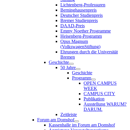
Lichtenberg-Professuren
Berninghausenpreis
Deutscher Studienpreis
Bremer Studienpreis
DAAD-Preis
Emmy Noether Programme
Heisenberg-Programm
Opus Magnum
(VolkswagenStiftung)
Ehrungen durch die Universität
Bremen
Geschichte
50 Jahre
Geschichte
Programm
OPEN CAMPUS
WEEK
CAMPUS CITY
Publikation
Ausstellung WARUM?
DARUM.
Zeitleiste
Forum am Domshof
Kassenhalle im Forum am Domshof