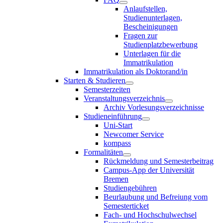
Anlaufstellen,
Studienunterlagen,
Bescheinigungen
Fragen zur
Studienplatzbewerbung
Unterlagen für die
Immatrikulation
Immatrikulation als Doktorand/in
Starten & Studieren
Semesterzeiten
Veranstaltungsverzeichnis
Archiv Vorlesungsverzeichnisse
Studieneinführung
Uni-Start
Newcomer Service
kompass
Formalitäten
Rückmeldung und Semesterbeitrag
Campus-App der Universität
Bremen
Studiengebühren
Beurlaubung und Befreiung vom
Semesterticket
Fach- und Hochschulwechsel