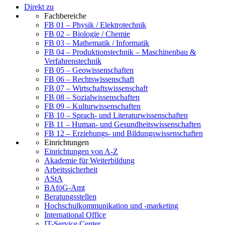
Direkt zu
Fachbereiche
FB 01 – Physik / Elektrotechnik
FB 02 – Biologie / Chemie
FB 03 – Mathematik / Informatik
FB 04 – Produktionstechnik – Maschinenbau &
Verfahrenstechnik
FB 05 – Geowissenschaften
FB 06 – Rechtswissenschaft
FB 07 – Wirtschaftswissenschaft
FB 08 – Sozialwissenschaften
FB 09 – Kulturwissenschaften
FB 10 – Sprach- und Literaturwissenschaften
FB 11 – Human- und Gesundheitswissenschaften
FB 12 – Erziehungs- und Bildungswissenschaften
Einrichtungen
Einrichtungen von A-Z
Akademie für Weiterbildung
Arbeitssicherheit
AStA
BAföG-Amt
Beratungsstellen
Hochschulkommunikation und -marketing
International Office
IT-Service Center