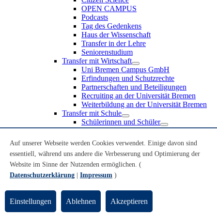
OPEN CAMPUS
Podcasts
Tag des Gedenkens
Haus der Wissenschaft
Transfer in der Lehre
Seniorenstudium
Transfer mit Wirtschaft
Uni Bremen Campus GmbH
Erfindungen und Schutzrechte
Partnerschaften und Beteiligungen
Recruiting an der Universität Bremen
Weiterbildung an der Universität Bremen
Transfer mit Schule
Schülerinnen und Schüler
MINT-Schnupperstudium
Schulklassen
Auf unserer Webseite werden Cookies verwendet. Einige davon sind
Lehrkräfte
essentiell, während uns andere die Verbesserung und Optimierung der
Gründungsunterstützung
Website im Sinne der Nutzenden ermöglichen. (
UniTransfer - Servicestelle für Transferaktivitäten
Datenschutzerklärung
|
Impressum
)
Transfermagazin der Universität Bremen
Transferpreis der Universität Bremen
Innovation & Gründung
Einstellungen
Ablehnen
Akzeptieren
Public Engagement