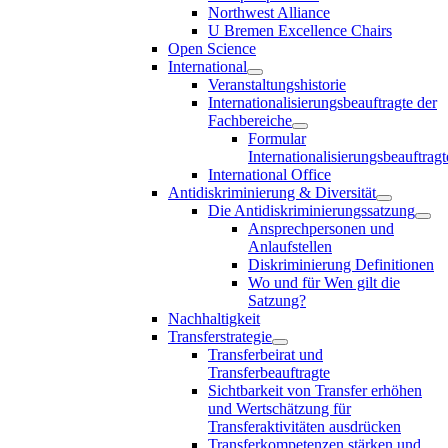
Northwest Alliance
U Bremen Excellence Chairs
Open Science
International
Veranstaltungshistorie
Internationalisierungsbeauftragte der
Fachbereiche
Formular
Internationalisierungsbeauftragt
International Office
Antidiskriminierung & Diversität
Die Antidiskriminierungssatzung
Ansprechpersonen und
Anlaufstellen
Diskriminierung Definitionen
Wo und für Wen gilt die
Satzung?
Nachhaltigkeit
Transferstrategie
Transferbeirat und
Transferbeauftragte
Sichtbarkeit von Transfer erhöhen
und Wertschätzung für
Transferaktivitäten ausdrücken
Transferkompetenzen stärken und