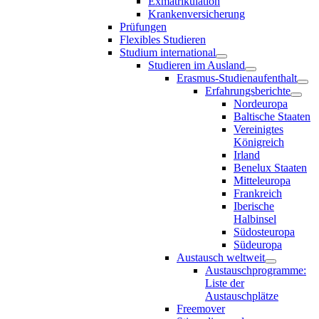
Exmatrikulation
Krankenversicherung
Prüfungen
Flexibles Studieren
Studium international
Studieren im Ausland
Erasmus-Studienaufenthalt
Erfahrungsberichte
Nordeuropa
Baltische Staaten
Vereinigtes
Königreich
Irland
Benelux Staaten
Mitteleuropa
Frankreich
Iberische
Halbinsel
Südosteuropa
Südeuropa
Austausch weltweit
Austauschprogramme:
Liste der
Austauschplätze
Freemover