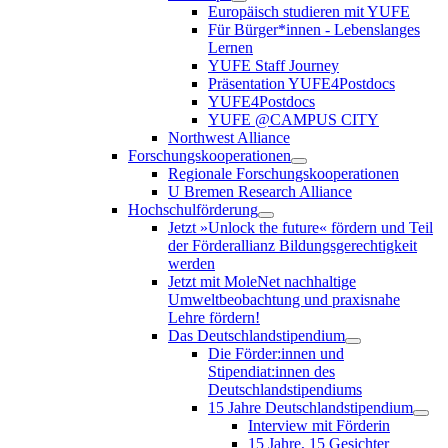
Europäisch studieren mit YUFE
Für Bürger*innen - Lebenslanges
Lernen
YUFE Staff Journey
Präsentation YUFE4Postdocs
YUFE4Postdocs
YUFE @CAMPUS CITY
Northwest Alliance
Forschungskooperationen
Regionale Forschungskooperationen
U Bremen Research Alliance
Hochschulförderung
Jetzt »Unlock the future« fördern und Teil
der Förderallianz Bildungsgerechtigkeit
werden
Jetzt mit MoleNet nachhaltige
Umweltbeobachtung und praxisnahe
Lehre fördern!
Das Deutschlandstipendium
Die Förder:innen und
Stipendiat:innen des
Deutschlandstipendiums
15 Jahre Deutschlandstipendium
Interview mit Förderin
15 Jahre, 15 Gesichter