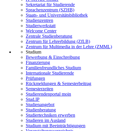
Sekretariat für Studierende
Sprachenzentrum (SZHB)
Staats- und Universitätsbibliothek
Studienzentren
Studierwerkstatt
Welcome Center
Zentrale Studienberatung
Zentrum für Lehrerbildung (ZfLB)
Zentrum für Multimedia in der Lehre (ZMML)
Studium
Bewerbung & Einschreibung
Finanzierung
Familienfreundliches Studium
Internationale Studierende
Prüfungen
Rückmeldungen & Semesterbeitrag
Semesterzeiten
Studierendenportal moin
Stud.IP
Studienangebot
Studienberatung
Studiertechniken erwerben
Studieren im Ausland
Studium mit Beeinträchtigungen
Veranstaltungsverzeichnis