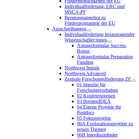
Fördermöglichkeiten der EU
Individualförderung: ERC und
MSCA-PF
Beratungsangebot zu
Förderprogramme der EU
Ausschreibungen
Individualförderung herausragender
Wissenschaftler:innen
Antragsformular Success
Bonus
Antragsformular Preparation
Funding
Northwest Impuls
Northwest Advanced
Zentrale Forschungsförderung ZF
01 Impulse für
Forschungsvorhaben
02 Konferenzreisen
03 BremenIDEA
04 Eigene Projekte für
Postdocs
05 Fokusprojekte
06A Explorationsprojekte zu
neuen Themen
06B Interdisziplinäre