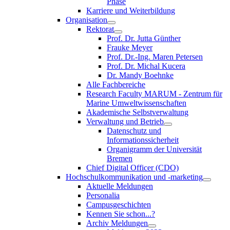
Phase
Karriere und Weiterbildung
Organisation
Rektorat
Prof. Dr. Jutta Günther
Frauke Meyer
Prof. Dr.-Ing. Maren Petersen
Prof. Dr. Michal Kucera
Dr. Mandy Boehnke
Alle Fachbereiche
Research Faculty MARUM - Zentrum für
Marine Umweltwissenschaften
Akademische Selbstverwaltung
Verwaltung und Betrieb
Datenschutz und
Informationssicherheit
Organigramm der Universität
Bremen
Chief Digital Officer (CDO)
Hochschulkommunikation und -marketing
Aktuelle Meldungen
Personalia
Campusgeschichten
Kennen Sie schon...?
Archiv Meldungen