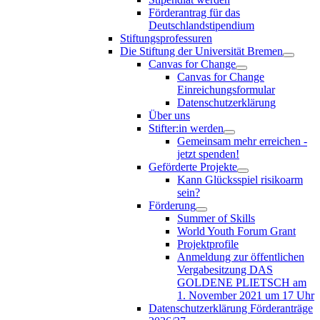
Förderantrag für das
Deutschlandstipendium
Stiftungsprofessuren
Die Stiftung der Universität Bremen
Canvas for Change
Canvas for Change
Einreichungsformular
Datenschutzerklärung
Über uns
Stifter:in werden
Gemeinsam mehr erreichen -
jetzt spenden!
Geförderte Projekte
Kann Glücksspiel risikoarm
sein?
Förderung
Summer of Skills
World Youth Forum Grant
Projektprofile
Anmeldung zur öffentlichen
Vergabesitzung DAS
GOLDENE PLIETSCH am
1. November 2021 um 17 Uhr
Datenschutzerklärung Förderanträge