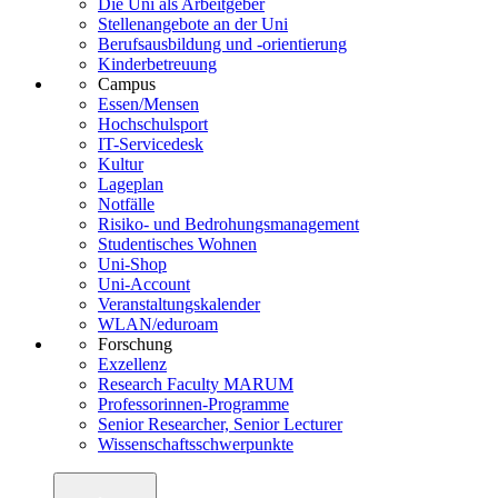
Die Uni als Arbeitgeber
Stellenangebote an der Uni
Berufsausbildung und -orientierung
Kinderbetreuung
Campus
Essen/Mensen
Hochschulsport
IT-Servicedesk
Kultur
Lageplan
Notfälle
Risiko- und Bedrohungsmanagement
Studentisches Wohnen
Uni-Shop
Uni-Account
Veranstaltungskalender
WLAN/eduroam
Forschung
Exzellenz
Research Faculty MARUM
Professorinnen-Programme
Senior Researcher, Senior Lecturer
Wissenschaftsschwerpunkte