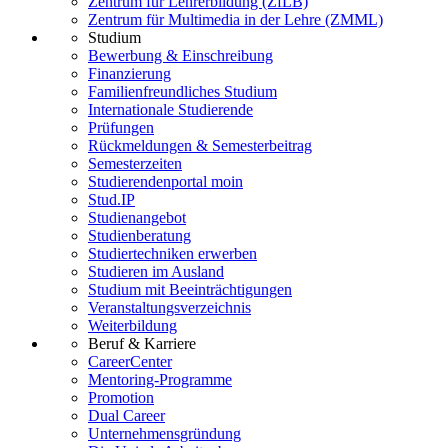
Zentrum für Lehrerbildung (ZfLB)
Zentrum für Multimedia in der Lehre (ZMML)
Studium
Bewerbung & Einschreibung
Finanzierung
Familienfreundliches Studium
Internationale Studierende
Prüfungen
Rückmeldungen & Semesterbeitrag
Semesterzeiten
Studierendenportal moin
Stud.IP
Studienangebot
Studienberatung
Studiertechniken erwerben
Studieren im Ausland
Studium mit Beeinträchtigungen
Veranstaltungsverzeichnis
Weiterbildung
Beruf & Karriere
CareerCenter
Mentoring-Programme
Promotion
Dual Career
Unternehmensgründung