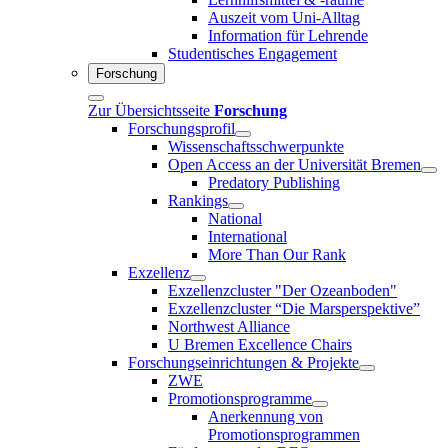
Auszeit vom Uni-Alltag
Information für Lehrende
Studentisches Engagement
Forschung
Zur Übersichtsseite
Forschung
Forschungsprofil
Wissenschaftsschwerpunkte
Open Access an der Universität Bremen
Predatory Publishing
Rankings
National
International
More Than Our Rank
Exzellenz
Exzellenzcluster "Der Ozeanboden"
Exzellenzcluster “Die Marsperspektive”
Northwest Alliance
U Bremen Excellence Chairs
Forschungseinrichtungen & Projekte
ZWE
Promotionsprogramme
Anerkennung von
Promotionsprogrammen