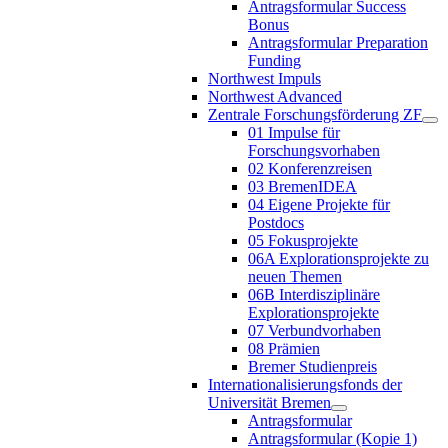
Antragsformular Success
Bonus
Antragsformular Preparation
Funding
Northwest Impuls
Northwest Advanced
Zentrale Forschungsförderung ZF
01 Impulse für
Forschungsvorhaben
02 Konferenzreisen
03 BremenIDEA
04 Eigene Projekte für
Postdocs
05 Fokusprojekte
06A Explorationsprojekte zu
neuen Themen
06B Interdisziplinäre
Explorationsprojekte
07 Verbundvorhaben
08 Prämien
Bremer Studienpreis
Internationalisierungsfonds der
Universität Bremen
Antragsformular
Antragsformular (Kopie 1)