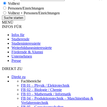
Volltext
Personen/Einrichtungen
Volltext + Personen/Einrichtungen
MENÜ
INFOS FÜR
Infos für
Studierende
Studieninteressierte
Weiterbildungsinteressierte
Fördernde & Alumni
Unternehmen
Presse
DIREKT ZU
Direkt zu
Fachbereiche
FB 01 – Physik / Elektrotechnik
FB 02 – Biologie / Chemie
FB 03 – Mathematik / Informatik
FB 04 – Produktionstechnik – Maschinenbau &
Verfahrenstechnik
FB 05 – Geowissenschaften