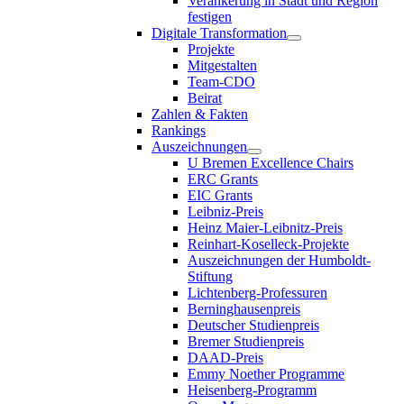
Verankerung in Stadt und Region
festigen
Digitale Transformation
Projekte
Mitgestalten
Team-CDO
Beirat
Zahlen & Fakten
Rankings
Auszeichnungen
U Bremen Excellence Chairs
ERC Grants
EIC Grants
Leibniz-Preis
Heinz Maier-Leibnitz-Preis
Reinhart-Koselleck-Projekte
Auszeichnungen der Humboldt-
Stiftung
Lichtenberg-Professuren
Berninghausenpreis
Deutscher Studienpreis
Bremer Studienpreis
DAAD-Preis
Emmy Noether Programme
Heisenberg-Programm