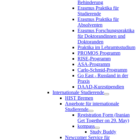
Behinderung
Erasmus Praktika für
Studierende
Erasmus Praktika für
Absolventen
Erasmus Forschungspraktika
für Doktorandinnen und
Doktoranden
Praktika im Lehramtsstudium
PROMOS Programm
RISE-Programm
ASA-Programm
Carlo-Schmid-Programm
Go East - Russland in der
Praxis
DAAD-Kurzstipendien
Internationale Studierende
HIST Bremen
Angebote für internationale
Studierende
Registration Form (Iranian
Get Together on 29. May)
kompass
Study Buddy
Newcomer Service für