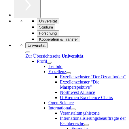
Universität
Studium
Forschung
Kooperation & Transfer
Universität
Zur Übersichtsseite
Universität
Profil
Leitbild
Exzellenz
Exzellenzcluster "Der Ozeanboden"
Exzellenzcluster “Die
Marsperspektive”
Northwest Alliance
U Bremen Excellence Chairs
Open Science
International
Veranstaltungshistorie
Internationalisierungsbeauftragte der
Fachbereiche
Formular