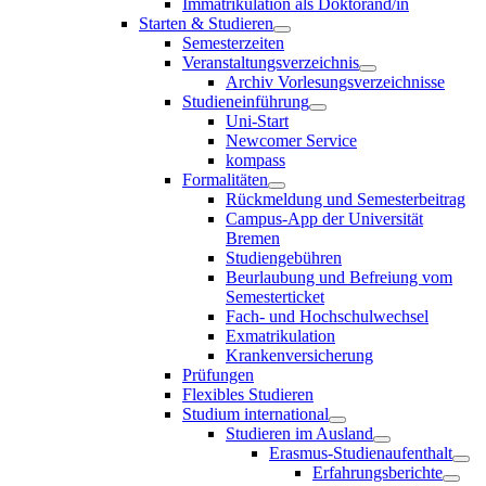
Immatrikulation als Doktorand/in
Starten & Studieren
Semesterzeiten
Veranstaltungsverzeichnis
Archiv Vorlesungsverzeichnisse
Studieneinführung
Uni-Start
Newcomer Service
kompass
Formalitäten
Rückmeldung und Semesterbeitrag
Campus-App der Universität
Bremen
Studiengebühren
Beurlaubung und Befreiung vom
Semesterticket
Fach- und Hochschulwechsel
Exmatrikulation
Krankenversicherung
Prüfungen
Flexibles Studieren
Studium international
Studieren im Ausland
Erasmus-Studienaufenthalt
Erfahrungsberichte