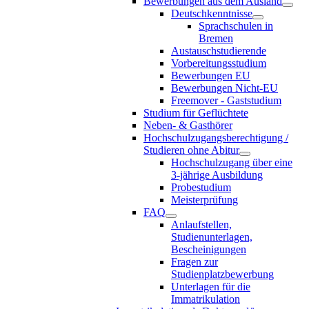
Bewerbungen aus dem Ausland
Deutschkenntnisse
Sprachschulen in
Bremen
Austauschstudierende
Vorbereitungsstudium
Bewerbungen EU
Bewerbungen Nicht-EU
Freemover - Gaststudium
Studium für Geflüchtete
Neben- & Gasthörer
Hochschulzugangsberechtigung /
Studieren ohne Abitur
Hochschulzugang über eine
3-jährige Ausbildung
Probestudium
Meisterprüfung
FAQ
Anlaufstellen,
Studienunterlagen,
Bescheinigungen
Fragen zur
Studienplatzbewerbung
Unterlagen für die
Immatrikulation