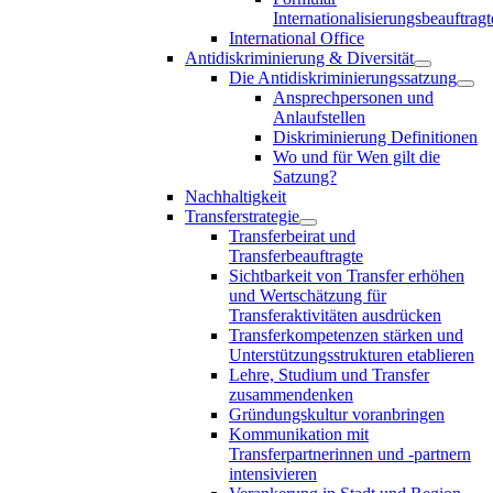
Internationalisierungsbeauftragt
International Office
Antidiskriminierung & Diversität
Die Antidiskriminierungssatzung
Ansprechpersonen und
Anlaufstellen
Diskriminierung Definitionen
Wo und für Wen gilt die
Satzung?
Nachhaltigkeit
Transferstrategie
Transferbeirat und
Transferbeauftragte
Sichtbarkeit von Transfer erhöhen
und Wertschätzung für
Transferaktivitäten ausdrücken
Transferkompetenzen stärken und
Unterstützungsstrukturen etablieren
Lehre, Studium und Transfer
zusammendenken
Gründungskultur voranbringen
Kommunikation mit
Transferpartnerinnen und -partnern
intensivieren