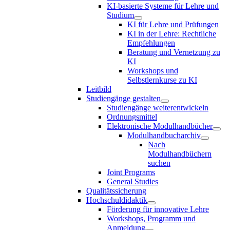
KI-basierte Systeme für Lehre und
Studium
KI für Lehre und Prüfungen
KI in der Lehre: Rechtliche
Empfehlungen
Beratung und Vernetzung zu
KI
Workshops und
Selbstlernkurse zu KI
Leitbild
Studiengänge gestalten
Studiengänge weiterentwickeln
Ordnungsmittel
Elektronische Modulhandbücher
Modulhandbucharchiv
Nach
Modulhandbüchern
suchen
Joint Programs
General Studies
Qualitätssicherung
Hochschuldidaktik
Förderung für innovative Lehre
Workshops, Programm und
Anmeldung