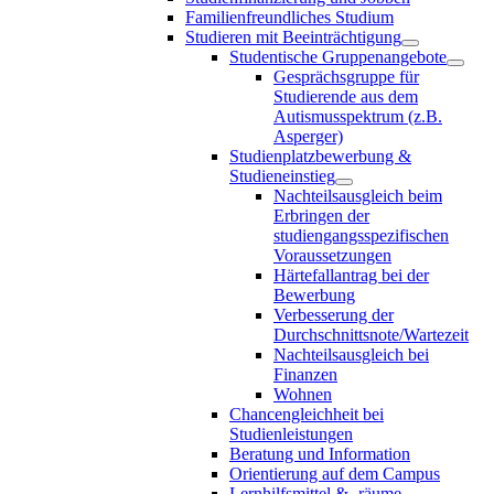
Familienfreundliches Studium
Studieren mit Beeinträchtigung
Studentische Gruppenangebote
Gesprächsgruppe für
Studierende aus dem
Autismusspektrum (z.B.
Asperger)
Studienplatzbewerbung &
Studieneinstieg
Nachteilsausgleich beim
Erbringen der
studiengangsspezifischen
Voraussetzungen
Härtefallantrag bei der
Bewerbung
Verbesserung der
Durchschnittsnote/Wartezeit
Nachteilsausgleich bei
Finanzen
Wohnen
Chancengleichheit bei
Studienleistungen
Beratung und Information
Orientierung auf dem Campus
Lernhilfsmittel & -räume