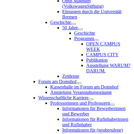
Opus Magnum
(VolkswagenStiftung)
Ehrungen durch die Universität
Bremen
Geschichte
50 Jahre
Geschichte
Programm
OPEN CAMPUS
WEEK
CAMPUS CITY
Publikation
Ausstellung WARUM?
DARUM.
Zeitleiste
Forum am Domshof
Kassenhalle im Forum am Domshof
Anmietung Veranstaltungsräume
Wissenschaftliche Karriere
Professorinnen und Professoren
Informationen für Bewerberinnen
und Bewerber
Informationen für Rufinhaberinnen
und Rufinhaber
Informationen für (neuberufene)