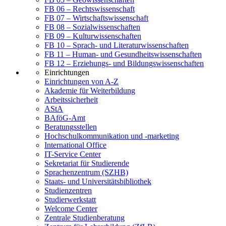
FB 06 – Rechtswissenschaft
FB 07 – Wirtschaftswissenschaft
FB 08 – Sozialwissenschaften
FB 09 – Kulturwissenschaften
FB 10 – Sprach- und Literaturwissenschaften
FB 11 – Human- und Gesundheitswissenschaften
FB 12 – Erziehungs- und Bildungswissenschaften
Einrichtungen
Einrichtungen von A-Z
Akademie für Weiterbildung
Arbeitssicherheit
AStA
BAföG-Amt
Beratungsstellen
Hochschulkommunikation und -marketing
International Office
IT-Service Center
Sekretariat für Studierende
Sprachenzentrum (SZHB)
Staats- und Universitätsbibliothek
Studienzentren
Studierwerkstatt
Welcome Center
Zentrale Studienberatung