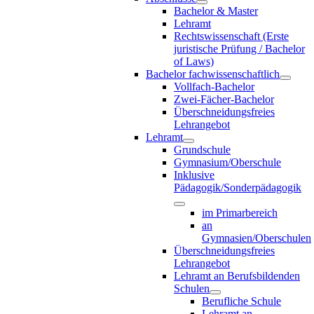
Bachelor & Master
Lehramt
Rechtswissenschaft (Erste
juristische Prüfung / Bachelor
of Laws)
Bachelor fachwissenschaftlich
Vollfach-Bachelor
Zwei-Fächer-Bachelor
Überschneidungsfreies
Lehrangebot
Lehramt
Grundschule
Gymnasium/Oberschule
Inklusive
Pädagogik/Sonderpädagogik
im Primarbereich
an
Gymnasien/Oberschulen
Überschneidungsfreies
Lehrangebot
Lehramt an Berufsbildenden
Schulen
Berufliche Schule
Lehramt an