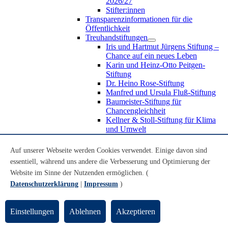
2026/27
Stifter:innen
Transparenzinformationen für die
Öffentlichkeit
Treuhandstiftungen
Iris und Hartmut Jürgens Stiftung –
Chance auf ein neues Leben
Karin und Heinz-Otto Peitgen-
Stiftung
Dr. Heino Rose-Stiftung
Manfred und Ursula Fluß-Stiftung
Baumeister-Stiftung für
Chancengleichheit
Kellner & Stoll-Stiftung für Klima
und Umwelt
Transfer mit Gesellschaft
Impact Pioneers in Residence
Auf unserer Webseite werden Cookies verwendet. Einige davon sind
Citizen Science
essentiell, während uns andere die Verbesserung und Optimierung der
OPEN CAMPUS
Website im Sinne der Nutzenden ermöglichen. (
Podcasts
Tag des Gedenkens
Datenschutzerklärung
|
Impressum
)
Haus der Wissenschaft
Transfer in der Lehre
Seniorenstudium
Einstellungen
Ablehnen
Akzeptieren
Transfer mit Wirtschaft