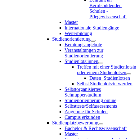
Berufsbildenden
Schulen -
Pflegewissenschaft
Master
Internationale Studiengänge
Weiterbildung
Studienorientierung
Beratungsangebote
Veranstaltungen zur
Studienorientierung
Studienlots:innen
Treffen mit einer Studienlotsin
oder einem Studienlotsen
Daten_Studienlotsen
Selbst Studienlots:in werden
Selbstorganisiertes
Schnupperstudium
Studienorientierung online
Selbsttests/Selfassessments
Angebote für Schulen
Campus erkunden
Studienplatzbewerbung
Bachelor & Rechtswissenschaft
Master