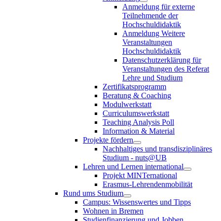
Anmeldung für externe
Teilnehmende der
Hochschuldidaktik
Anmeldung Weitere
Veranstaltungen
Hochschuldidaktik
Datenschutzerklärung für
Veranstaltungen des Referat
Lehre und Studium
Zertifikatsprogramm
Beratung & Coaching
Modulwerkstatt
Curriculumswerkstatt
Teaching Analysis Poll
Information & Material
Projekte fördern
Nachhaltiges und transdisziplinäres
Studium - nuts@UB
Lehren und Lernen international
Projekt MINTernational
Erasmus-Lehrendenmobilität
Rund ums Studium
Campus: Wissenswertes und Tipps
Wohnen in Bremen
Studienfinanzierung und Jobben