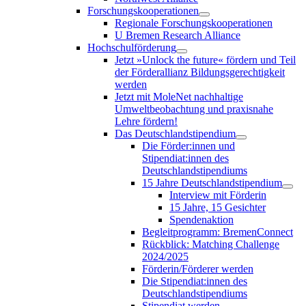
Forschungskooperationen
Regionale Forschungskooperationen
U Bremen Research Alliance
Hochschulförderung
Jetzt »Unlock the future« fördern und Teil
der Förderallianz Bildungsgerechtigkeit
werden
Jetzt mit MoleNet nachhaltige
Umweltbeobachtung und praxisnahe
Lehre fördern!
Das Deutschlandstipendium
Die Förder:innen und
Stipendiat:innen des
Deutschlandstipendiums
15 Jahre Deutschlandstipendium
Interview mit Förderin
15 Jahre, 15 Gesichter
Spendenaktion
Begleitprogramm: BremenConnect
Rückblick: Matching Challenge
2024/2025
Förderin/Förderer werden
Die Stipendiat:innen des
Deutschlandstipendiums
Stipendiat werden