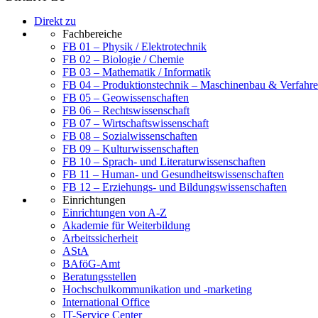
Direkt zu
Fachbereiche
FB 01 – Physik / Elektrotechnik
FB 02 – Biologie / Chemie
FB 03 – Mathematik / Informatik
FB 04 – Produktionstechnik – Maschinenbau & Verfahre
FB 05 – Geowissenschaften
FB 06 – Rechtswissenschaft
FB 07 – Wirtschaftswissenschaft
FB 08 – Sozialwissenschaften
FB 09 – Kulturwissenschaften
FB 10 – Sprach- und Literaturwissenschaften
FB 11 – Human- und Gesundheitswissenschaften
FB 12 – Erziehungs- und Bildungswissenschaften
Einrichtungen
Einrichtungen von A-Z
Akademie für Weiterbildung
Arbeitssicherheit
AStA
BAföG-Amt
Beratungsstellen
Hochschulkommunikation und -marketing
International Office
IT-Service Center