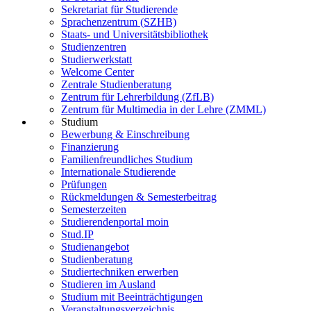
Sekretariat für Studierende
Sprachenzentrum (SZHB)
Staats- und Universitätsbibliothek
Studienzentren
Studierwerkstatt
Welcome Center
Zentrale Studienberatung
Zentrum für Lehrerbildung (ZfLB)
Zentrum für Multimedia in der Lehre (ZMML)
Studium
Bewerbung & Einschreibung
Finanzierung
Familienfreundliches Studium
Internationale Studierende
Prüfungen
Rückmeldungen & Semesterbeitrag
Semesterzeiten
Studierendenportal moin
Stud.IP
Studienangebot
Studienberatung
Studiertechniken erwerben
Studieren im Ausland
Studium mit Beeinträchtigungen
Veranstaltungsverzeichnis