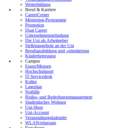
Weiterbildung
Beruf & Karriere
CareerCenter
Mentoring-Programme
Promotion
Dual Career
Unternehmensgründung
Die Uni als Arbeitgeber
Stellenangebote an der Uni
Berufsausbildung und -orientierung
Kinderbetreuung
Campus
Essen/Mensen
Hochschulsport
IT-Servicedesk
Kultur
Lageplan
Notfälle
Risiko- und Bedrohungsmanagement
Studentisches Wohnen
Uni-Shop
Uni-Account
Veranstaltungskalender
WLAN/eduroam
Forschung