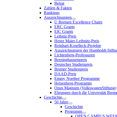
Beirat
Zahlen & Fakten
Rankings
Auszeichnungen
U Bremen Excellence Chairs
ERC Grants
EIC Grants
Leibniz-Preis
Heinz Maier-Leibnitz-Preis
Reinhart-Koselleck-Projekte
Auszeichnungen der Humboldt-Stiftu
Lichtenberg-Professuren
Berninghausenpreis
Deutscher Studienpreis
Bremer Studienpreis
DAAD-Preis
Emmy Noether Programme
Heisenberg-Programm
Opus Magnum (VolkswagenStiftung)
Ehrungen durch die Universität Brem
Geschichte
50 Jahre
Geschichte
Programm
OPEN CAMPUS WEE