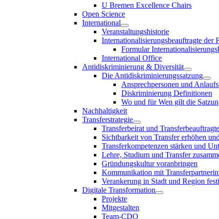
U Bremen Excellence Chairs
Open Science
International
Veranstaltungshistorie
Internationalisierungsbeauftragte der
Formular Internationalisierungs
International Office
Antidiskriminierung & Diversität
Die Antidiskriminierungssatzung
Ansprechpersonen und Anlaufst
Diskriminierung Definitionen
Wo und für Wen gilt die Satzu
Nachhaltigkeit
Transferstrategie
Transferbeirat und Transferbeauftragt
Sichtbarkeit von Transfer erhöhen un
Transferkompetenzen stärken und Unte
Lehre, Studium und Transfer zusam
Gründungskultur voranbringen
Kommunikation mit Transferpartnerinn
Verankerung in Stadt und Region fest
Digitale Transformation
Projekte
Mitgestalten
Team-CDO