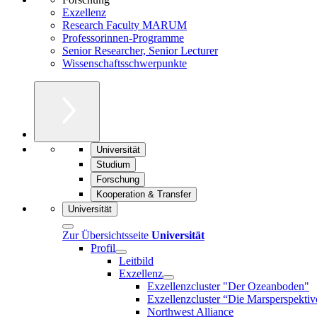
Exzellenz
Research Faculty MARUM
Professorinnen-Programme
Senior Researcher, Senior Lecturer
Wissenschaftsschwerpunkte
Universität
Studium
Forschung
Kooperation & Transfer
Universität
Zur Übersichtsseite
Universität
Profil
Leitbild
Exzellenz
Exzellenzcluster "Der Ozeanboden"
Exzellenzcluster “Die Marsperspektiv
Northwest Alliance