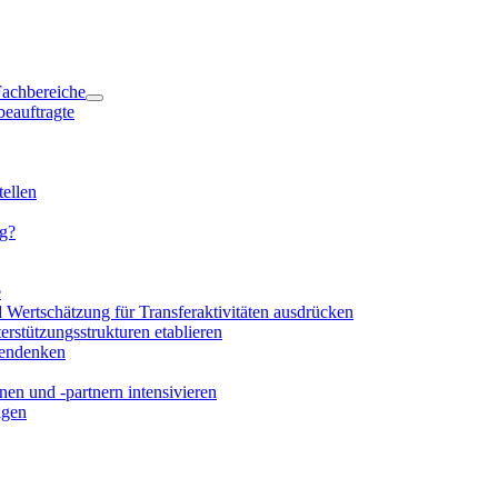
 Fachbereiche
beauftragte
ellen
ng?
e
d Wertschätzung für Transferaktivitäten ausdrücken
rstützungsstrukturen etablieren
mendenken
en und -partnern intensivieren
igen