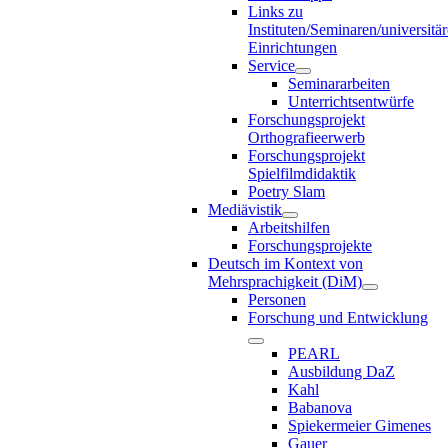
Links zu
Instituten/Seminaren/universitä
Einrichtungen
Service
Seminararbeiten
Unterrichtsentwürfe
Forschungsprojekt
Orthografieerwerb
Forschungsprojekt
Spielfilmdidaktik
Poetry Slam
Mediävistik
Arbeitshilfen
Forschungsprojekte
Deutsch im Kontext von
Mehrsprachigkeit (DiM)
Personen
Forschung und Entwicklung
PEARL
Ausbildung DaZ
Kahl
Babanova
Spiekermeier Gimenes
Gauer