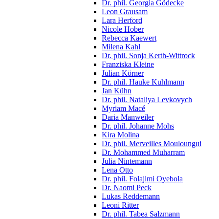
Dr. phil. Georgia Gödecke
Leon Grausam
Lara Herford
Nicole Hober
Rebecca Kaewert
Milena Kahl
Dr. phil. Sonja Kerth-Wittrock
Franziska Kleine
Julian Körner
Dr. phil. Hauke Kuhlmann
Jan Kühn
Dr. phil. Nataliya Levkovych
Myriam Macé
Daria Manweiler
Dr. phil. Johanne Mohs
Kira Molina
Dr. phil. Merveilles Mouloungui
Dr. Mohammed Muharram
Julia Nintemann
Lena Otto
Dr. phil. Folajimi Oyebola
Dr. Naomi Peck
Lukas Reddemann
Leoni Ritter
Dr. phil. Tabea Salzmann