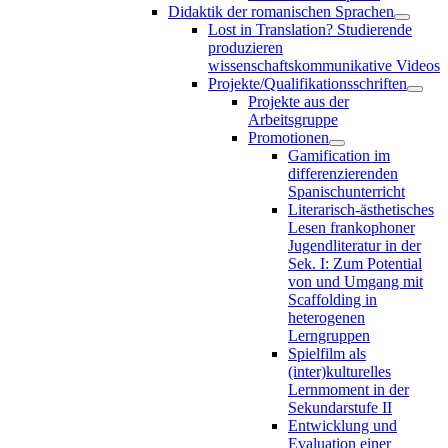
Didaktik der romanischen Sprachen
Lost in Translation? Studierende
produzieren
wissenschaftskommunikative Videos
Projekte/Qualifikationsschriften
Projekte aus der
Arbeitsgruppe
Promotionen
Gamification im
differenzierenden
Spanischunterricht
Literarisch-ästhetisches
Lesen frankophoner
Jugendliteratur in der
Sek. I: Zum Potential
von und Umgang mit
Scaffolding in
heterogenen
Lerngruppen
Spielfilm als
(inter)kulturelles
Lernmoment in der
Sekundarstufe II
Entwicklung und
Evaluation einer