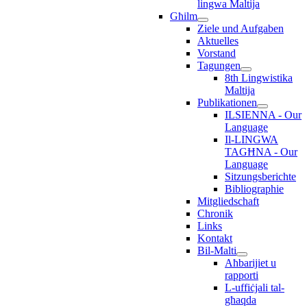
lingwa Maltija
Għilm
Ziele und Aufgaben
Aktuelles
Vorstand
Tagungen
8th Lingwistika
Maltija
Publikationen
ILSIENNA - Our
Language
Il-LINGWA
TAGĦNA - Our
Language
Sitzungsberichte
Bibliographie
Mitgliedschaft
Chronik
Links
Kontakt
Bil-Malti
Aħbarijiet u
rapporti
L-uffiċjali tal-
għaqda