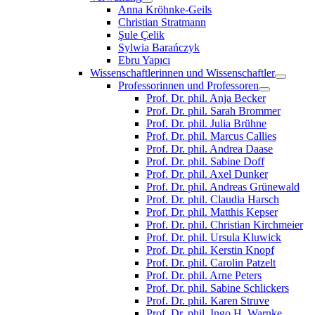
Anna Kröhnke-Geils
Christian Stratmann
Şule Çelik
Sylwia Barańczyk
Ebru Yapıcı
Wissenschaftlerinnen und Wissenschaftler
Professorinnen und Professoren
Prof. Dr. phil. Anja Becker
Prof. Dr. phil. Sarah Brommer
Prof. Dr. phil. Julia Brühne
Prof. Dr. phil. Marcus Callies
Prof. Dr. phil. Andrea Daase
Prof. Dr. phil. Sabine Doff
Prof. Dr. phil. Axel Dunker
Prof. Dr. phil. Andreas Grünewald
Prof. Dr. phil. Claudia Harsch
Prof. Dr. phil. Matthis Kepser
Prof. Dr. phil. Christian Kirchmeier
Prof. Dr. phil. Ursula Kluwick
Prof. Dr. phil. Kerstin Knopf
Prof. Dr. phil. Carolin Patzelt
Prof. Dr. phil. Arne Peters
Prof. Dr. phil. Sabine Schlickers
Prof. Dr. phil. Karen Struve
Prof. Dr. phil. Ingo H. Warnke