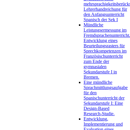
mehrsprachigkeitsberück
Lehrerhandreichung für
den Anfangsunterricht
Spanisch der Sek I
Mündliche
Leistungsermessung im
Fremdsprachenunterricht
Entwicklung eines
Beurteilungsrasters für
Sprechkompetenzen im
Französischunterricht
zum Ende der
gymnasialen
Sekundarstufe I in
Bremen.
Eine mündliche
Sprachmittlungsaufgabe
für den
Spanischunterricht der
Sekundarstufe I: Eine
Design-Based
Research-Studie.
Entwicklung,
Implementierung und
Evaluation eines