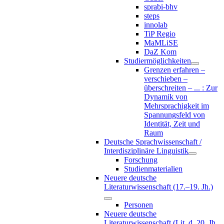
sprabi-bhv
steps
innolab
TiP Regio
MaMLiSE
DaZ Kom
Studiermöglichkeiten
Grenzen erfahren –
verschieben –
überschreiten – ... : Zur
Dynamik von
Mehrsprachigkeit im
Spannungsfeld von
Identität, Zeit und
Raum
Deutsche Sprachwissenschaft /
Interdisziplinäre Linguistik
Forschung
Studienmaterialien
Neuere deutsche
Literaturwissenschaft (17.–19. Jh.)
Personen
Neuere deutsche
Literaturwissenschaft (Lit. d. 20. Jh.,