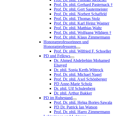
Prof. Dr. phil. Gerhard Pasternack †
Prof. Dr. phil. Gert Sautermeister
Prof. Dr. phil. Norbert Schaffeld
Prof. Dr. phil. Thomas Stolz
Prof. Dr. phil. Karl Heinz Wagner
Prof. Dr. phil. Matthias Waltz
Prof. Dr. phil. Wolfgang Wildgen †
Prof. Dr. phil. Klaus Zimmermann
Honorarprofessorinnen und
Honorarprofessoren
Prof. Dr. phil. Wilfried F. Schoeller
PD und Fellows
Dr. Ahmed Abdelrehim Mohamed
Elsayed
Dr. phil. Sonja Kerth-Wittrock
Prof. Dr. phil. Michael Nagel
Prof. Dr. phil. Axel Schönberger
PD Anne-Marie Scholz
Dr. phil. Ulf Schulenberg
Dr. phil. Arthur Bakker
PD im Ruhestand
Prof. Dr. phil. Helga Bories-Sawala
PD Dr. Patrick Ian Watson
Prof. Dr. phil. Harro Zimmermann