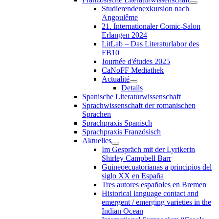
Studierendenexkursion nach
Angoulême
21. Internationaler Comic-Salon
Erlangen 2024
LitLab – Das Literaturlabor des
FB10
Journée d'études 2025
CaNoFF Mediathek
Actualité
Details
Spanische Literaturwissenschaft
Sprachwissenschaft der romanischen
Sprachen
Sprachpraxis Spanisch
Sprachpraxis Französisch
Aktuelles
Im Gespräch mit der Lyrikerin
Shirley Campbell Barr
Guineoecuatorianas a principios del
siglo XX en España
Tres autores españoles en Bremen
Historical language contact and
emergent / emerging varieties in the
Indian Ocean