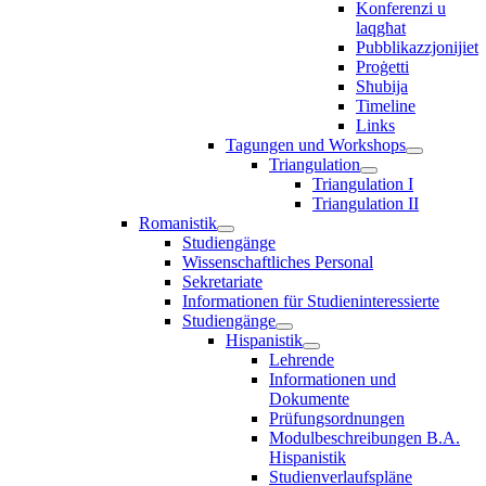
Konferenzi u
laqgħat
Pubblikazzjonijiet
Proġetti
Sħubija
Timeline
Links
Tagungen und Workshops
Triangulation
Triangulation I
Triangulation II
Romanistik
Studiengänge
Wissenschaftliches Personal
Sekretariate
Informationen für Studieninteressierte
Studiengänge
Hispanistik
Lehrende
Informationen und
Dokumente
Prüfungsordnungen
Modulbeschreibungen B.A.
Hispanistik
Studienverlaufspläne