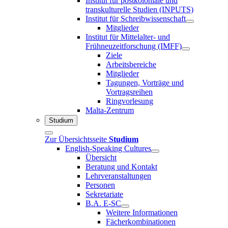
Institut für postkoloniale und
transkulturelle Studien (INPUTS)
Institut für Schreibwissenschaft
Mitglieder
Institut für Mittelalter- und
Frühneuzeitforschung (IMFF)
Ziele
Arbeitsbereiche
Mitglieder
Tagungen, Vorträge und
Vortragsreihen
Ringvorlesung
Malta-Zentrum
Studium
Zur Übersichtsseite
Studium
English-Speaking Cultures
Übersicht
Beratung und Kontakt
Lehrveranstaltungen
Personen
Sekretariate
B.A. E-SC
Weitere Informationen
Fächerkombinationen