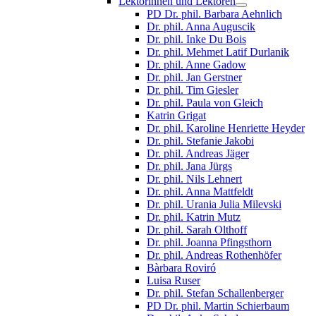
Lektorinnen und Lektoren
PD Dr. phil. Barbara Aehnlich
Dr. phil. Anna Auguscik
Dr. phil. Inke Du Bois
Dr. phil. Mehmet Latif Durlanik
Dr. phil. Anne Gadow
Dr. phil. Jan Gerstner
Dr. phil. Tim Giesler
Dr. phil. Paula von Gleich
Katrin Grigat
Dr. phil. Karoline Henriette Heyder
Dr. phil. Stefanie Jakobi
Dr. phil. Andreas Jäger
Dr. phil. Jana Jürgs
Dr. phil. Nils Lehnert
Dr. phil. Anna Mattfeldt
Dr. phil. Urania Julia Milevski
Dr. phil. Katrin Mutz
Dr. phil. Sarah Olthoff
Dr. phil. Joanna Pfingsthorn
Dr. phil. Andreas Rothenhöfer
Bàrbara Roviró
Luisa Ruser
Dr. phil. Stefan Schallenberger
PD Dr. phil. Martin Schierbaum