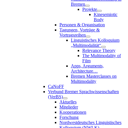
Bremen
Projekte
Kinesemiotic
Body
Personen & Organisation
Tagungen, Vorträge &
Vortragsreihen
Linguistisches Kolloquium
„Multimodalität“
Relevance Theory
The Multimodality of
Film
Apps, Arguments,
Architecture…
Bremen Masterclasses on
Multimodality
CaNoFF
Verbund Bremer Sprachwissenschaften
(VerBS)
Aktuelles
Mitglieder
Kooperationen
Forschung
Nordwestdeutsches Linguistisches
Kolloquium (NWLK)