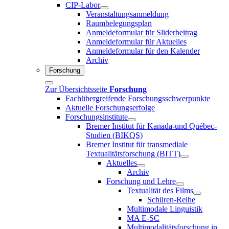
CIP-Labor
Veranstaltungsanmeldung
Raumbelegungsplan
Anmeldeformular für Sliderbeitrag
Anmeldeformular für Aktuelles
Anmeldeformular für den Kalender
Archiv
Forschung
Zur Übersichtsseite
Forschung
Fachübergreifende Forschungsschwerpunkte
Aktuelle Forschungserfolge
Forschungsinstitute
Bremer Institut für Kanada-und Québec-
Studien (BIKQS)
Bremer Institut für transmediale
Textualitätsforschung (BITT)
Aktuelles
Archiv
Forschung und Lehre
Textualität des Films
Schüren-Reihe
Multimodale Linguistik
MA E-SC
Multimodalitätsforschung in