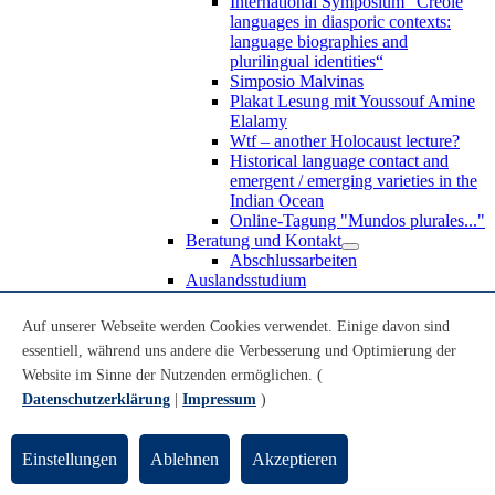
International Symposium “Creole
languages in diasporic contexts:
language biographies and
plurilingual identities“
Simposio Malvinas
Plakat Lesung mit Youssouf Amine
Elalamy
Wtf – another Holocaust lecture?
Historical language contact and
emergent / emerging varieties in the
Indian Ocean
Online-Tagung "Mundos plurales..."
Beratung und Kontakt
Abschlussarbeiten
Auslandsstudium
Forschung
WoC Lab
Auf unserer Webseite werden Cookies verwendet. Einige davon sind
Spanische Black Diaspora
essentiell, während uns andere die Verbesserung und Optimierung der
Promotionen
Website im Sinne der Nutzenden ermöglichen. (
Habilitationen
Nachwuchsförderung
Datenschutzerklärung
|
Impressum
)
Forschungsinstitute und
Forschungszentren
Studienkommission
Einstellungen
Ablehnen
Akzeptieren
TnL