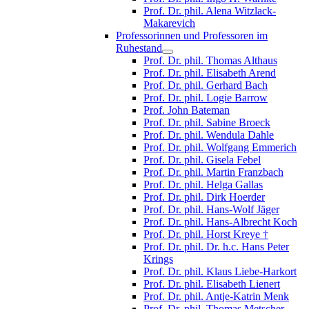
Prof. Dr. phil. Alena Witzlack-
Makarevich
Professorinnen und Professoren im
Ruhestand
Prof. Dr. phil. Thomas Althaus
Prof. Dr. phil. Elisabeth Arend
Prof. Dr. phil. Gerhard Bach
Prof. Dr. phil. Logie Barrow
Prof. John Bateman
Prof. Dr. phil. Sabine Broeck
Prof. Dr. phil. Wendula Dahle
Prof. Dr. phil. Wolfgang Emmerich
Prof. Dr. phil. Gisela Febel
Prof. Dr. phil. Martin Franzbach
Prof. Dr. phil. Helga Gallas
Prof. Dr. phil. Dirk Hoerder
Prof. Dr. phil. Hans-Wolf Jäger
Prof. Dr. phil. Hans-Albrecht Koch
Prof. Dr. phil. Horst Kreye †
Prof. Dr. phil. Dr. h.c. Hans Peter
Krings
Prof. Dr. phil. Klaus Liebe-Harkort
Prof. Dr. phil. Elisabeth Lienert
Prof. Dr. phil. Antje-Katrin Menk
Prof. Dr. phil. Thomas Metscher