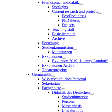
Fremdsprachendidaktik
Spotlights
Current research and projects
PostDoc theses
PhD theses
Projects
Teaching staff
Basic literature
Archive
Forschung
Studienkommission
Mitteilungen
Exkursionen
Exkursion 2019 „Literary London“
Exkursionen-Archiv
Theaterprojekte
Germanistik
Wissenschaftliches Personal
Sekretariate
Fachgebiete
Didaktik des Deutschen
Studienhinweise
Personen
Masterthesis
Literaturtipps