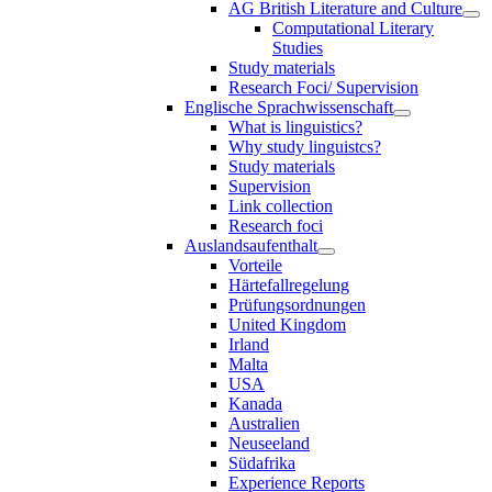
AG British Literature and Culture
Computational Literary
Studies
Study materials
Research Foci/ Supervision
Englische Sprachwissenschaft
What is linguistics?
Why study linguistcs?
Study materials
Supervision
Link collection
Research foci
Auslandsaufenthalt
Vorteile
Härtefallregelung
Prüfungsordnungen
United Kingdom
Irland
Malta
USA
Kanada
Australien
Neuseeland
Südafrika
Experience Reports