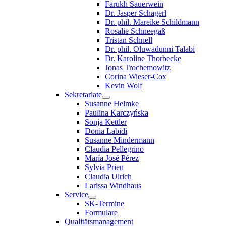
Farukh Sauerwein
Dr. Jasper Schagerl
Dr. phil. Mareike Schildmann
Rosalie Schneegaß
Tristan Schnell
Dr. phil. Oluwadunni Talabi
Dr. Karoline Thorbecke
Jonas Trochemowitz
Corina Wieser-Cox
Kevin Wolf
Sekretariate
Susanne Helmke
Paulina Karczyńska
Sonja Kettler
Donia Labidi
Susanne Mindermann
Claudia Pellegrino
María José Pérez
Sylvia Prien
Claudia Ulrich
Larissa Windhaus
Service
SK-Termine
Formulare
Qualitätsmanagement