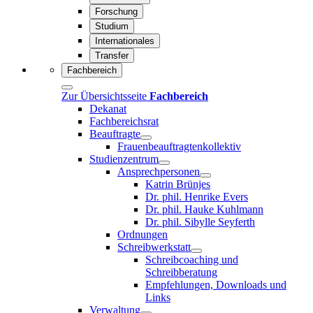
Forschung
Studium
Internationales
Transfer
Fachbereich
Zur Übersichtsseite
Fachbereich
Dekanat
Fachbereichsrat
Beauftragte
Frauenbeauftragtenkollektiv
Studienzentrum
Ansprechpersonen
Katrin Brünjes
Dr. phil. Henrike Evers
Dr. phil. Hauke Kuhlmann
Dr. phil. Sibylle Seyferth
Ordnungen
Schreibwerkstatt
Schreibcoaching und
Schreibberatung
Empfehlungen, Downloads und
Links
Verwaltung