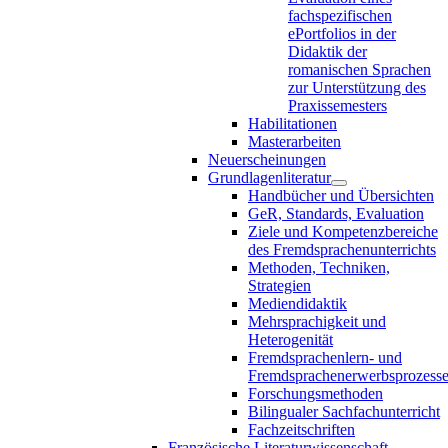
fachspezifischen
ePortfolios in der
Didaktik der
romanischen Sprachen
zur Unterstützung des
Praxissemesters
Habilitationen
Masterarbeiten
Neuerscheinungen
Grundlagenliteratur
Handbücher und Übersichten
GeR, Standards, Evaluation
Ziele und Kompetenzbereiche
des Fremdsprachenunterrichts
Methoden, Techniken,
Strategien
Mediendidaktik
Mehrsprachigkeit und
Heterogenität
Fremdsprachenlern- und
Fremdsprachenerwerbsprozess
Forschungsmethoden
Bilingualer Sachfachunterricht
Fachzeitschriften
Französische Literaturwissenschaft