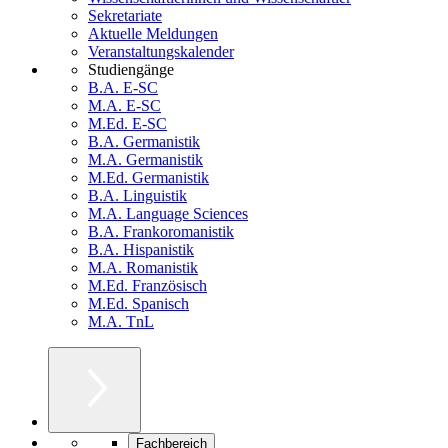
Sekretariate
Aktuelle Meldungen
Veranstaltungskalender
Studiengänge
B.A. E-SC
M.A. E-SC
M.Ed. E-SC
B.A. Germanistik
M.A. Germanistik
M.Ed. Germanistik
B.A. Linguistik
M.A. Language Sciences
B.A. Frankoromanistik
B.A. Hispanistik
M.A. Romanistik
M.Ed. Französisch
M.Ed. Spanisch
M.A. TnL
Fachbereich