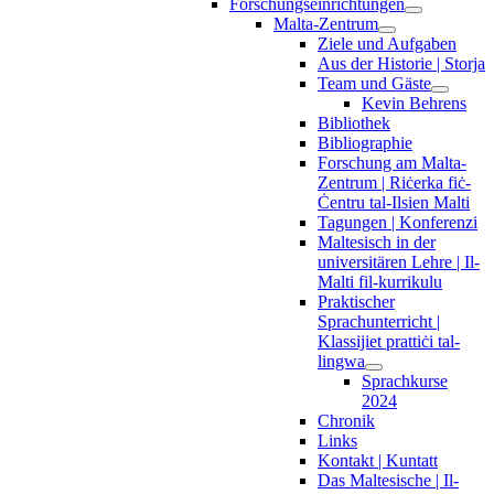
Forschungseinrichtungen
Malta-Zentrum
Ziele und Aufgaben
Aus der Historie | Storja
Team und Gäste
Kevin Behrens
Bibliothek
Bibliographie
Forschung am Malta-
Zentrum | Riċerka fiċ-
Ċentru tal-Ilsien Malti
Tagungen | Konferenzi
Maltesisch in der
universitären Lehre | Il-
Malti fil-kurrikulu
Praktischer
Sprachunterricht |
Klassijiet prattiċi tal-
lingwa
Sprachkurse
2024
Chronik
Links
Kontakt | Kuntatt
Das Maltesische | Il-