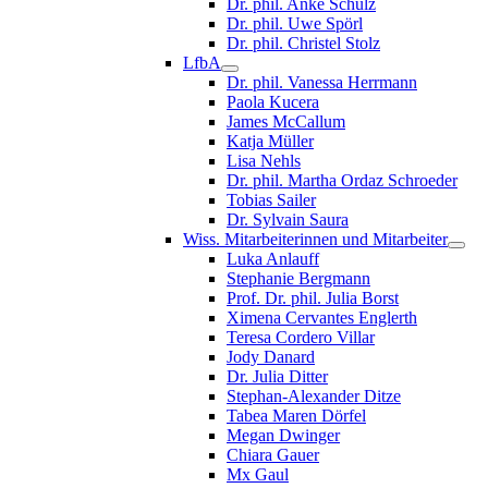
Dr. phil. Anke Schulz
Dr. phil. Uwe Spörl
Dr. phil. Christel Stolz
LfbA
Dr. phil. Vanessa Herrmann
Paola Kucera
James McCallum
Katja Müller
Lisa Nehls
Dr. phil. Martha Ordaz Schroeder
Tobias Sailer
Dr. Sylvain Saura
Wiss. Mitarbeiterinnen und Mitarbeiter
Luka Anlauff
Stephanie Bergmann
Prof. Dr. phil. Julia Borst
Ximena Cervantes Englerth
Teresa Cordero Villar
Jody Danard
Dr. Julia Ditter
Stephan-Alexander Ditze
Tabea Maren Dörfel
Megan Dwinger
Chiara Gauer
Mx Gaul