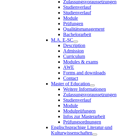
Zulassungsvoraussetzungen
Studienverlauf
Studienverlauf
Module
Prüfungen
Qualitätsmanagement
Bachelorarbeit
M.A. E-SC
Description
Admission
Curriculum
Modules & exams
AWE
Forms and downloads
Contact
Master of Education
Weitere Informationen
Zulassungsvoraussetzungen
Studienverlauf
Module
Modulprüfungen
Infos zur Masterarbeit
Prüfungsordnungen
Englischsprachige Literatur-und
Kulturwissenschaften