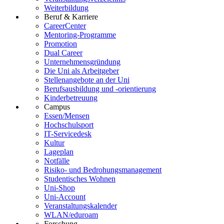
Weiterbildung
Beruf & Karriere
CareerCenter
Mentoring-Programme
Promotion
Dual Career
Unternehmensgründung
Die Uni als Arbeitgeber
Stellenangebote an der Uni
Berufsausbildung und -orientierung
Kinderbetreuung
Campus
Essen/Mensen
Hochschulsport
IT-Servicedesk
Kultur
Lageplan
Notfälle
Risiko- und Bedrohungsmanagement
Studentisches Wohnen
Uni-Shop
Uni-Account
Veranstaltungskalender
WLAN/eduroam
Forschung