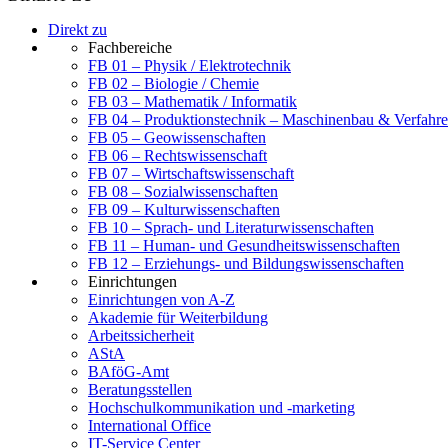
Direkt zu
Fachbereiche
FB 01 – Physik / Elektrotechnik
FB 02 – Biologie / Chemie
FB 03 – Mathematik / Informatik
FB 04 – Produktionstechnik – Maschinenbau & Verfahre
FB 05 – Geowissenschaften
FB 06 – Rechtswissenschaft
FB 07 – Wirtschaftswissenschaft
FB 08 – Sozialwissenschaften
FB 09 – Kulturwissenschaften
FB 10 – Sprach- und Literaturwissenschaften
FB 11 – Human- und Gesundheitswissenschaften
FB 12 – Erziehungs- und Bildungswissenschaften
Einrichtungen
Einrichtungen von A-Z
Akademie für Weiterbildung
Arbeitssicherheit
AStA
BAföG-Amt
Beratungsstellen
Hochschulkommunikation und -marketing
International Office
IT-Service Center