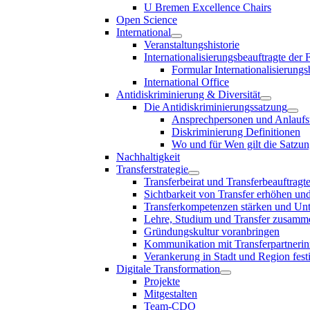
U Bremen Excellence Chairs
Open Science
International
Veranstaltungshistorie
Internationalisierungsbeauftragte der
Formular Internationalisierungs
International Office
Antidiskriminierung & Diversität
Die Antidiskriminierungssatzung
Ansprechpersonen und Anlaufst
Diskriminierung Definitionen
Wo und für Wen gilt die Satzu
Nachhaltigkeit
Transferstrategie
Transferbeirat und Transferbeauftragt
Sichtbarkeit von Transfer erhöhen un
Transferkompetenzen stärken und Unte
Lehre, Studium und Transfer zusam
Gründungskultur voranbringen
Kommunikation mit Transferpartnerinn
Verankerung in Stadt und Region fest
Digitale Transformation
Projekte
Mitgestalten
Team-CDO