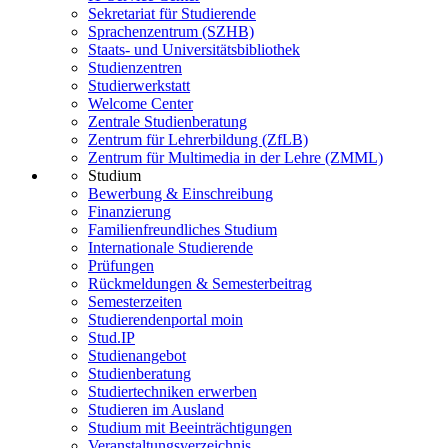
Sekretariat für Studierende
Sprachenzentrum (SZHB)
Staats- und Universitätsbibliothek
Studienzentren
Studierwerkstatt
Welcome Center
Zentrale Studienberatung
Zentrum für Lehrerbildung (ZfLB)
Zentrum für Multimedia in der Lehre (ZMML)
Studium
Bewerbung & Einschreibung
Finanzierung
Familienfreundliches Studium
Internationale Studierende
Prüfungen
Rückmeldungen & Semesterbeitrag
Semesterzeiten
Studierendenportal moin
Stud.IP
Studienangebot
Studienberatung
Studiertechniken erwerben
Studieren im Ausland
Studium mit Beeinträchtigungen
Veranstaltungsverzeichnis