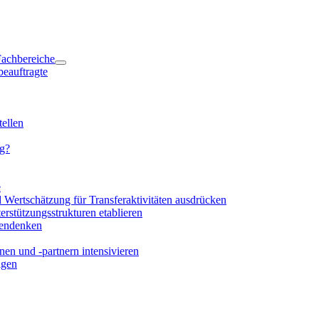
 Fachbereiche
beauftragte
ellen
ng?
e
d Wertschätzung für Transferaktivitäten ausdrücken
rstützungsstrukturen etablieren
mendenken
en und -partnern intensivieren
igen