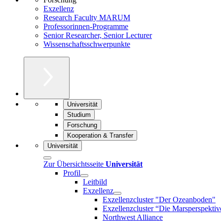
Exzellenz
Research Faculty MARUM
Professorinnen-Programme
Senior Researcher, Senior Lecturer
Wissenschaftsschwerpunkte
Universität
Studium
Forschung
Kooperation & Transfer
Universität
Zur Übersichtsseite
Universität
Profil
Leitbild
Exzellenz
Exzellenzcluster "Der Ozeanboden"
Exzellenzcluster “Die Marsperspektiv
Northwest Alliance