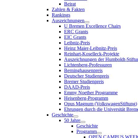
Beirat
Zahlen & Fakten
Rankings
Auszeichnungen
U Bremen Excellence Chairs
ERC Grants
EIC Grants
Leibniz-Preis
Heinz Maier-Leibnitz-Preis
Reinhart-Koselleck-Projekte
Auszeichnungen der Humboldt-Stiftu
Lichtenberg-Professuren
Berninghausenpreis
Deutscher Studienpreis
Bremer Studienpreis
DAAD-Preis
Emmy Noether Programme
Heisenberg-Programm
Opus Magnum (VolkswagenStiftung)
Ehrungen durch die Universität Brem
Geschichte
50 Jahre
Geschichte
Programm
OPEN CAMPUS WEE