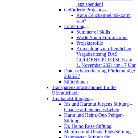
jetzt spenden!
Geförderte Projekte
Kann Glücksspiel risikoarm
sein?
Förderung
Summer of Skills
World Youth Forum Grant
Projektprofile
Anmeldung zur öffentlichen
Vergabesitzung DAS
GOLDENE PLIETSCH am
1. November 2021 um 17 Uhr
Datenschutzerklärung Förderanträge
2026/27
Stifter:innen
Transparenzinformationen für die
Öffentlichkeit
Treuhandstiftungen
Iris und Hartmut Jürgens Stiftung –
Chance auf ein neues Leben
Karin und Heinz-Otto Peitgen-
Stiftung
Dr. Heino Rose-Stiftung
Manfred und Ursula Fluß-Stiftung
Baumeister-Stiftung für