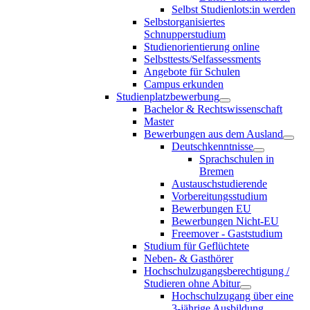
Selbst Studienlots:in werden
Selbstorganisiertes
Schnupperstudium
Studienorientierung online
Selbsttests/Selfassessments
Angebote für Schulen
Campus erkunden
Studienplatzbewerbung
Bachelor & Rechtswissenschaft
Master
Bewerbungen aus dem Ausland
Deutschkenntnisse
Sprachschulen in
Bremen
Austauschstudierende
Vorbereitungsstudium
Bewerbungen EU
Bewerbungen Nicht-EU
Freemover - Gaststudium
Studium für Geflüchtete
Neben- & Gasthörer
Hochschulzugangsberechtigung /
Studieren ohne Abitur
Hochschulzugang über eine
3-jährige Ausbildung