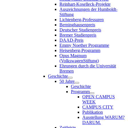
Reinhart-Koselleck-Projekte
Auszeichnungen der Humboldt-
Stiftung
Lichtenberg-Professuren
Berninghausenpreis
Deutscher Studienpreis
Bremer Studienpreis
DAAD-Preis
Emmy Noether Programme
Heisenberg-Programm
Opus Magnum
(VolkswagenStiftung)
Ehrungen durch die Universität
Bremen
Geschichte
50 Jahre
Geschichte
Programm
OPEN CAMPUS
WEEK
CAMPUS CITY
Publikation
Ausstellung WARUM?
DARUM.
Zeitleiste