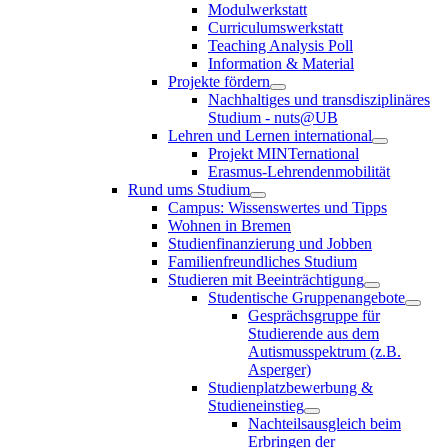
Modulwerkstatt
Curriculumswerkstatt
Teaching Analysis Poll
Information & Material
Projekte fördern
Nachhaltiges und transdisziplinäres
Studium - nuts@UB
Lehren und Lernen international
Projekt MINTernational
Erasmus-Lehrendenmobilität
Rund ums Studium
Campus: Wissenswertes und Tipps
Wohnen in Bremen
Studienfinanzierung und Jobben
Familienfreundliches Studium
Studieren mit Beeinträchtigung
Studentische Gruppenangebote
Gesprächsgruppe für
Studierende aus dem
Autismusspektrum (z.B.
Asperger)
Studienplatzbewerbung &
Studieneinstieg
Nachteilsausgleich beim
Erbringen der