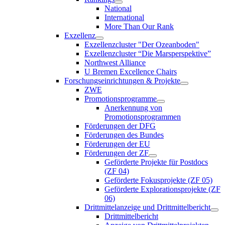
National
International
More Than Our Rank
Exzellenz
Exzellenzcluster "Der Ozeanboden"
Exzellenzcluster “Die Marsperspektive”
Northwest Alliance
U Bremen Excellence Chairs
Forschungseinrichtungen & Projekte
ZWE
Promotionsprogramme
Anerkennung von
Promotionsprogrammen
Förderungen der DFG
Förderungen des Bundes
Förderungen der EU
Förderungen der ZF
Geförderte Projekte für Postdocs
(ZF 04)
Geförderte Fokusprojekte (ZF 05)
Geförderte Explorationsprojekte (ZF
06)
Drittmittelanzeige und Drittmittelbericht
Drittmittelbericht