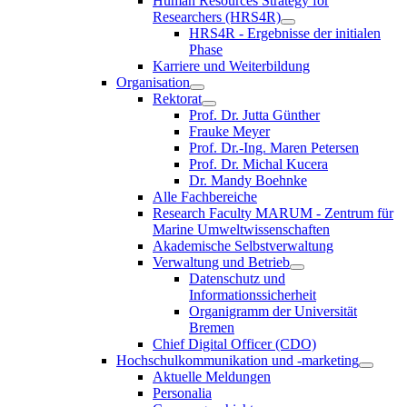
Human Resources Strategy for
Researchers (HRS4R)
HRS4R - Ergebnisse der initialen
Phase
Karriere und Weiterbildung
Organisation
Rektorat
Prof. Dr. Jutta Günther
Frauke Meyer
Prof. Dr.-Ing. Maren Petersen
Prof. Dr. Michal Kucera
Dr. Mandy Boehnke
Alle Fachbereiche
Research Faculty MARUM - Zentrum für
Marine Umweltwissenschaften
Akademische Selbstverwaltung
Verwaltung und Betrieb
Datenschutz und
Informationssicherheit
Organigramm der Universität
Bremen
Chief Digital Officer (CDO)
Hochschulkommunikation und -marketing
Aktuelle Meldungen
Personalia