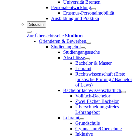
Universität Bremen
Personalentwicklung
Erasmus-Personalmobilität
Ausbildung und Praktika
Studium
Zur Übersichtsseite
Studium
Orientieren & Bewerben
Studienangebot
Studiengangssuche
Abschlüsse
Bachelor & Master
Lehramt
Rechtswissenschaft (Erste
juristische Prüfung / Bachelor
of Laws)
Bachelor fachwissenschaftlich
Vollfach-Bachelor
Zwei-Fächer-Bachelor
Überschneidungsfreies
Lehrangebot
Lehramt
Grundschule
Gymnasium/Oberschule
Inklusive