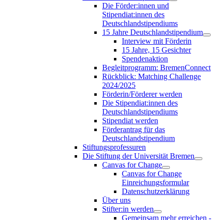
Die Förder:innen und
Stipendiat:innen des
Deutschlandstipendiums
15 Jahre Deutschlandstipendium
Interview mit Förderin
15 Jahre, 15 Gesichter
Spendenaktion
Begleitprogramm: BremenConnect
Rückblick: Matching Challenge
2024/2025
Förderin/Förderer werden
Die Stipendiat:innen des
Deutschlandstipendiums
Stipendiat werden
Förderantrag für das
Deutschlandstipendium
Stiftungsprofessuren
Die Stiftung der Universität Bremen
Canvas for Change
Canvas for Change
Einreichungsformular
Datenschutzerklärung
Über uns
Stifter:in werden
Gemeinsam mehr erreichen -