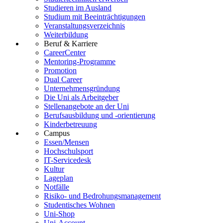
Studieren im Ausland
Studium mit Beeinträchtigungen
Veranstaltungsverzeichnis
Weiterbildung
Beruf & Karriere
CareerCenter
Mentoring-Programme
Promotion
Dual Career
Unternehmensgründung
Die Uni als Arbeitgeber
Stellenangebote an der Uni
Berufsausbildung und -orientierung
Kinderbetreuung
Campus
Essen/Mensen
Hochschulsport
IT-Servicedesk
Kultur
Lageplan
Notfälle
Risiko- und Bedrohungsmanagement
Studentisches Wohnen
Uni-Shop
Uni-Account