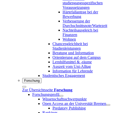
studiengangsspezifischen
Voraussetzungen
Härtefallantrag bei der
Bewerbung
Verbesserung der
Durchschnittsnote/Wartezeit
Nachteilsausgleich bei
Finanzen
Wohnen
Chancengleichheit bei
Studienleistungen
Beratung und Information
Orientierung auf dem Campus
Lernhilfsmittel & -räume
Auszeit vom Uni-Alltag
Information für Lehrende
Studentisches Engagement
Forschung
Zur Übersichtsseite
Forschung
Forschungsprofil
Wissenschaftsschwerpunkte
Open Access an der Universität Bremen
Predatory Publishing
Rankings