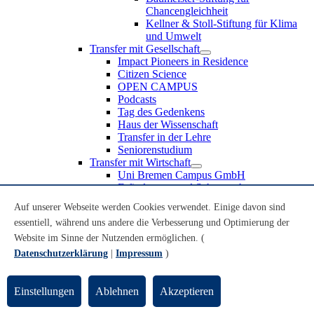
Chancengleichheit
Kellner & Stoll-Stiftung für Klima
und Umwelt
Transfer mit Gesellschaft
Impact Pioneers in Residence
Citizen Science
OPEN CAMPUS
Podcasts
Tag des Gedenkens
Haus der Wissenschaft
Transfer in der Lehre
Seniorenstudium
Transfer mit Wirtschaft
Uni Bremen Campus GmbH
Erfindungen und Schutzrechte
Partnerschaften und Beteiligungen
Auf unserer Webseite werden Cookies verwendet. Einige davon sind
Recruiting an der Universität Bremen
essentiell, während uns andere die Verbesserung und Optimierung der
Weiterbildung an der Universität Bremen
Transfer mit Schule
Website im Sinne der Nutzenden ermöglichen. (
Schülerinnen und Schüler
Datenschutzerklärung
|
Impressum
)
MINT-Schnupperstudium
Schulklassen
Lehrkräfte
Einstellungen
Ablehnen
Akzeptieren
Gründungsunterstützung
UniTransfer - Servicestelle für Transferaktivitäten