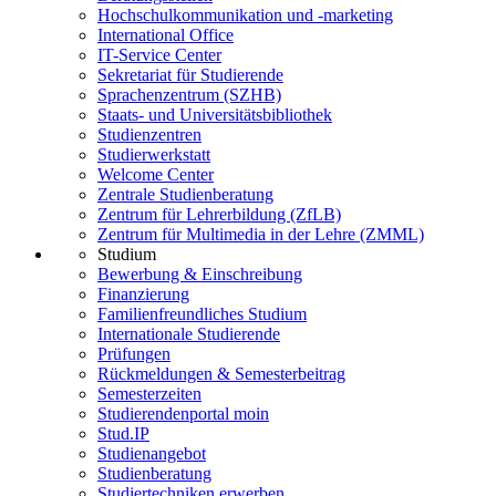
Hochschulkommunikation und -marketing
International Office
IT-Service Center
Sekretariat für Studierende
Sprachenzentrum (SZHB)
Staats- und Universitätsbibliothek
Studienzentren
Studierwerkstatt
Welcome Center
Zentrale Studienberatung
Zentrum für Lehrerbildung (ZfLB)
Zentrum für Multimedia in der Lehre (ZMML)
Studium
Bewerbung & Einschreibung
Finanzierung
Familienfreundliches Studium
Internationale Studierende
Prüfungen
Rückmeldungen & Semesterbeitrag
Semesterzeiten
Studierendenportal moin
Stud.IP
Studienangebot
Studienberatung
Studiertechniken erwerben