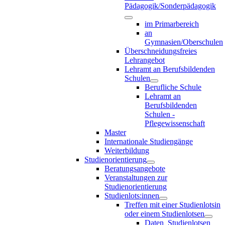
Pädagogik/Sonderpädagogik
im Primarbereich
an
Gymnasien/Oberschulen
Überschneidungsfreies
Lehrangebot
Lehramt an Berufsbildenden
Schulen
Berufliche Schule
Lehramt an
Berufsbildenden
Schulen -
Pflegewissenschaft
Master
Internationale Studiengänge
Weiterbildung
Studienorientierung
Beratungsangebote
Veranstaltungen zur
Studienorientierung
Studienlots:innen
Treffen mit einer Studienlotsin
oder einem Studienlotsen
Daten_Studienlotsen