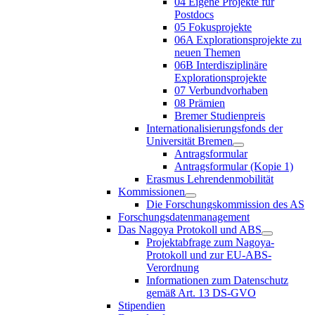
04 Eigene Projekte für
Postdocs
05 Fokusprojekte
06A Explorationsprojekte zu
neuen Themen
06B Interdisziplinäre
Explorationsprojekte
07 Verbundvorhaben
08 Prämien
Bremer Studienpreis
Internationalisierungsfonds der
Universität Bremen
Antragsformular
Antragsformular (Kopie 1)
Erasmus Lehrendenmobilität
Kommissionen
Die Forschungskommission des AS
Forschungsdatenmanagement
Das Nagoya Protokoll und ABS
Projektabfrage zum Nagoya-
Protokoll und zur EU-ABS-
Verordnung
Informationen zum Datenschutz
gemäß Art. 13 DS-GVO
Stipendien