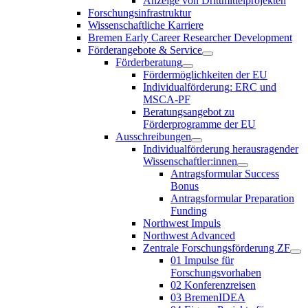
Anzeige von Drittmittelprojekten
Forschungsinfrastruktur
Wissenschaftliche Karriere
Bremen Early Career Researcher Development
Förderangebote & Service
Förderberatung
Fördermöglichkeiten der EU
Individualförderung: ERC und
MSCA-PF
Beratungsangebot zu
Förderprogramme der EU
Ausschreibungen
Individualförderung herausragender
Wissenschaftler:innen
Antragsformular Success
Bonus
Antragsformular Preparation
Funding
Northwest Impuls
Northwest Advanced
Zentrale Forschungsförderung ZF
01 Impulse für
Forschungsvorhaben
02 Konferenzreisen
03 BremenIDEA