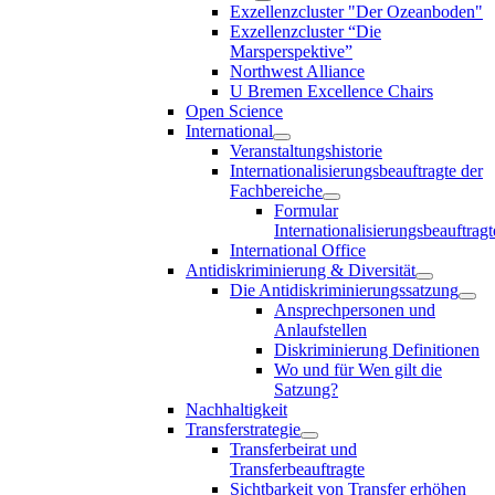
Exzellenzcluster "Der Ozeanboden"
Exzellenzcluster “Die
Marsperspektive”
Northwest Alliance
U Bremen Excellence Chairs
Open Science
International
Veranstaltungshistorie
Internationalisierungsbeauftragte der
Fachbereiche
Formular
Internationalisierungsbeauftragt
International Office
Antidiskriminierung & Diversität
Die Antidiskriminierungssatzung
Ansprechpersonen und
Anlaufstellen
Diskriminierung Definitionen
Wo und für Wen gilt die
Satzung?
Nachhaltigkeit
Transferstrategie
Transferbeirat und
Transferbeauftragte
Sichtbarkeit von Transfer erhöhen