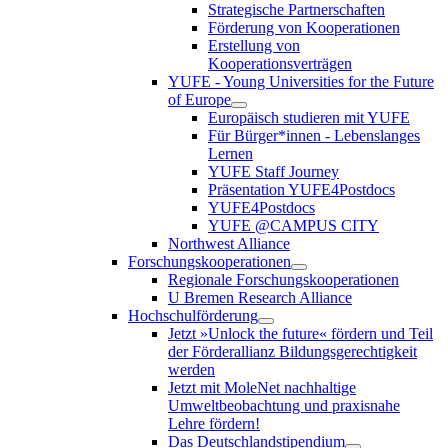
Strategische Partnerschaften
Förderung von Kooperationen
Erstellung von
Kooperationsverträgen
YUFE - Young Universities for the Future
of Europe
Europäisch studieren mit YUFE
Für Bürger*innen - Lebenslanges
Lernen
YUFE Staff Journey
Präsentation YUFE4Postdocs
YUFE4Postdocs
YUFE @CAMPUS CITY
Northwest Alliance
Forschungskooperationen
Regionale Forschungskooperationen
U Bremen Research Alliance
Hochschulförderung
Jetzt »Unlock the future« fördern und Teil
der Förderallianz Bildungsgerechtigkeit
werden
Jetzt mit MoleNet nachhaltige
Umweltbeobachtung und praxisnahe
Lehre fördern!
Das Deutschlandstipendium