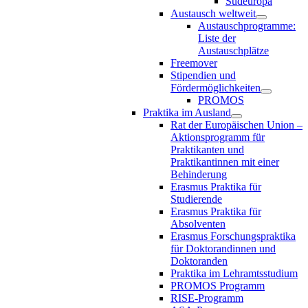
Südeuropa
Austausch weltweit
Austauschprogramme:
Liste der
Austauschplätze
Freemover
Stipendien und
Fördermöglichkeiten
PROMOS
Praktika im Ausland
Rat der Europäischen Union –
Aktionsprogramm für
Praktikanten und
Praktikantinnen mit einer
Behinderung
Erasmus Praktika für
Studierende
Erasmus Praktika für
Absolventen
Erasmus Forschungspraktika
für Doktorandinnen und
Doktoranden
Praktika im Lehramtsstudium
PROMOS Programm
RISE-Programm