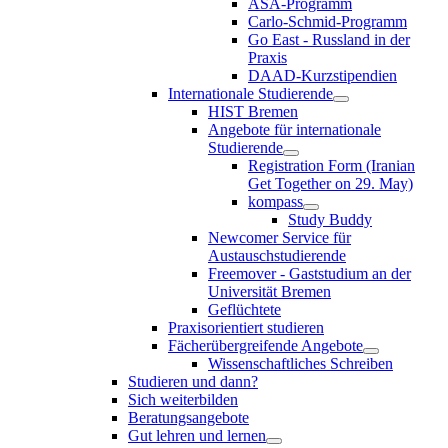
ASA-Programm
Carlo-Schmid-Programm
Go East - Russland in der
Praxis
DAAD-Kurzstipendien
Internationale Studierende
HIST Bremen
Angebote für internationale
Studierende
Registration Form (Iranian
Get Together on 29. May)
kompass
Study Buddy
Newcomer Service für
Austauschstudierende
Freemover - Gaststudium an der
Universität Bremen
Geflüchtete
Praxisorientiert studieren
Fächerübergreifende Angebote
Wissenschaftliches Schreiben
Studieren und dann?
Sich weiterbilden
Beratungsangebote
Gut lehren und lernen