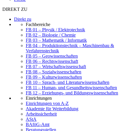
DIREKT ZU
Direkt zu
Fachbereiche
FB 01 – Physik / Elektrotechnik
FB 02 – Biologie / Chemie
FB 03 – Mathematik / Informatik
FB 04 – Produktionstechnik – Maschinenbau &
Verfahrenstechnik
FB 05 – Geowissenschaften
FB 06 – Rechtswissenschaft
FB 07 – Wirtschaftswissenschaft
FB 08 – Sozialwissenschaften
FB 09 – Kulturwissenschaften
FB 10 – Sprach- und Literaturwissenschaften
FB 11 – Human- und Gesundheitswissenschaften
FB 12 – Erziehungs- und Bildungswissenschaften
Einrichtungen
Einrichtungen von A-Z
Akademie für Weiterbildung
Arbeitssicherheit
AStA
BAföG-Amt
Beratungsstellen