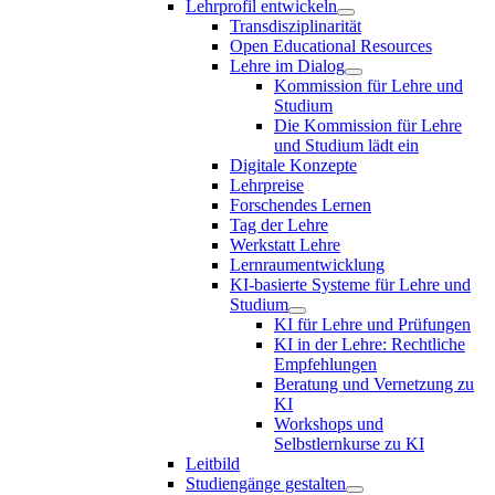
Lehrprofil entwickeln
Transdisziplinarität
Open Educational Resources
Lehre im Dialog
Kommission für Lehre und
Studium
Die Kommission für Lehre
und Studium lädt ein
Digitale Konzepte
Lehrpreise
Forschendes Lernen
Tag der Lehre
Werkstatt Lehre
Lernraumentwicklung
KI-basierte Systeme für Lehre und
Studium
KI für Lehre und Prüfungen
KI in der Lehre: Rechtliche
Empfehlungen
Beratung und Vernetzung zu
KI
Workshops und
Selbstlernkurse zu KI
Leitbild
Studiengänge gestalten