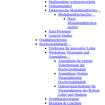
Studiengänge weiterentwickeln
Ordnungsmittel
Elektronische Modulhandbücher
Modulhandbucharchiv
Nach
Modulhandbüchern
suchen
Joint Programs
General Studies
Qualitätssicherung
Hochschuldidaktik
Förderung für innovative Lehre
Workshops, Programm und
Anmeldung
Anmeldung für externe
Teilnehmende der
Hochschuldidaktik
Anmeldung Weitere
Veranstaltungen
Hochschuldidaktik
Datenschutzerklärung für
Veranstaltungen des Referat
Lehre und Studium
Zertifikatsprogramm
Beratung & Coaching