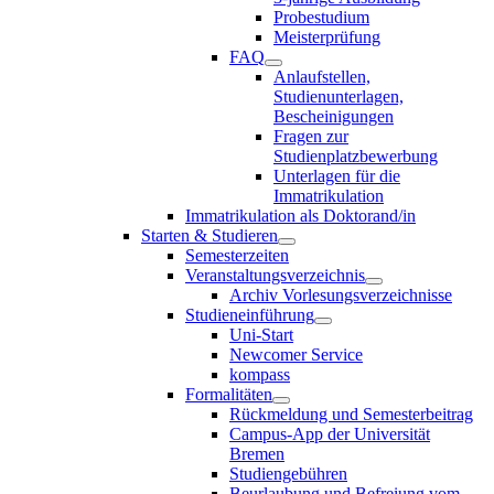
Probestudium
Meisterprüfung
FAQ
Anlaufstellen,
Studienunterlagen,
Bescheinigungen
Fragen zur
Studienplatzbewerbung
Unterlagen für die
Immatrikulation
Immatrikulation als Doktorand/in
Starten & Studieren
Semesterzeiten
Veranstaltungsverzeichnis
Archiv Vorlesungsverzeichnisse
Studieneinführung
Uni-Start
Newcomer Service
kompass
Formalitäten
Rückmeldung und Semesterbeitrag
Campus-App der Universität
Bremen
Studiengebühren
Beurlaubung und Befreiung vom