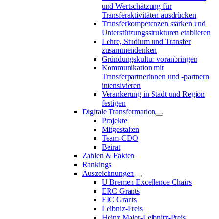
und Wertschätzung für
Transferaktivitäten ausdrücken
Transferkompetenzen stärken und
Unterstützungsstrukturen etablieren
Lehre, Studium und Transfer
zusammendenken
Gründungskultur voranbringen
Kommunikation mit
Transferpartnerinnen und -partnern
intensivieren
Verankerung in Stadt und Region
festigen
Digitale Transformation
Projekte
Mitgestalten
Team-CDO
Beirat
Zahlen & Fakten
Rankings
Auszeichnungen
U Bremen Excellence Chairs
ERC Grants
EIC Grants
Leibniz-Preis
Heinz Maier-Leibnitz-Preis