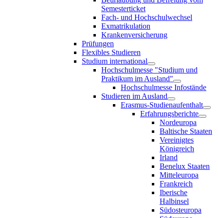
Semesterticket
Fach- und Hochschulwechsel
Exmatrikulation
Krankenversicherung
Prüfungen
Flexibles Studieren
Studium international
Hochschulmesse "Studium und
Praktikum im Ausland"
Hochschulmesse Infostände
Studieren im Ausland
Erasmus-Studienaufenthalt
Erfahrungsberichte
Nordeuropa
Baltische Staaten
Vereinigtes
Königreich
Irland
Benelux Staaten
Mitteleuropa
Frankreich
Iberische
Halbinsel
Südosteuropa