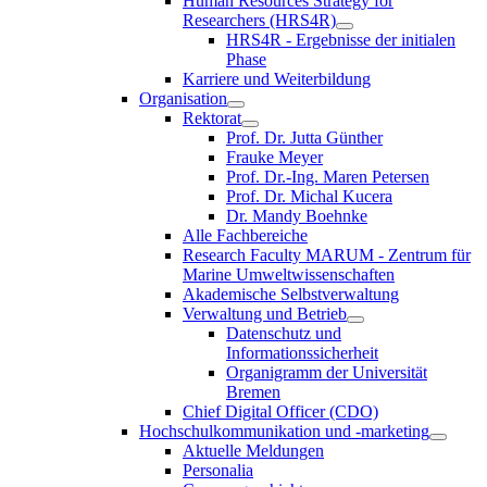
Human Resources Strategy for
Researchers (HRS4R)
HRS4R - Ergebnisse der initialen
Phase
Karriere und Weiterbildung
Organisation
Rektorat
Prof. Dr. Jutta Günther
Frauke Meyer
Prof. Dr.-Ing. Maren Petersen
Prof. Dr. Michal Kucera
Dr. Mandy Boehnke
Alle Fachbereiche
Research Faculty MARUM - Zentrum für
Marine Umweltwissenschaften
Akademische Selbstverwaltung
Verwaltung und Betrieb
Datenschutz und
Informationssicherheit
Organigramm der Universität
Bremen
Chief Digital Officer (CDO)
Hochschulkommunikation und -marketing
Aktuelle Meldungen
Personalia