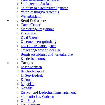
Studieren im Ausland
Studium mit Beeinträchtigungen
Veranstaltungsverzeichnis
Weiterbildung
Beruf & Karriere
CareerCenter
Mentoring-Programme
Promotion
Dual Career
Unternehmensgründung
Die Uni als Arbeitgeber
Stellenangebote an der Uni
Berufsausbildung und -orientierung
Kinderbetreuung
Campus
Essen/Mensen
Hochschulsport
IT-Servicedesk
Kultur
Lageplan
Notfälle
Risiko- und Bedrohungsmanagement
Studentisches Wohnen
Uni-Shop
Uni-Account