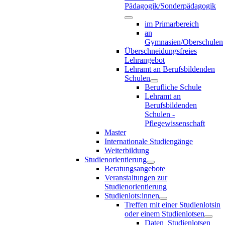
Pädagogik/Sonderpädagogik
im Primarbereich
an
Gymnasien/Oberschulen
Überschneidungsfreies
Lehrangebot
Lehramt an Berufsbildenden
Schulen
Berufliche Schule
Lehramt an
Berufsbildenden
Schulen -
Pflegewissenschaft
Master
Internationale Studiengänge
Weiterbildung
Studienorientierung
Beratungsangebote
Veranstaltungen zur
Studienorientierung
Studienlots:innen
Treffen mit einer Studienlotsin
oder einem Studienlotsen
Daten_Studienlotsen