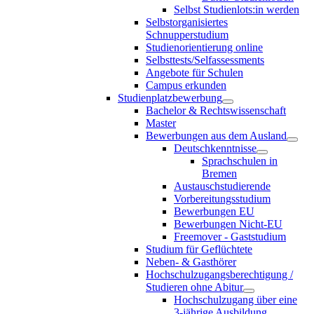
Selbst Studienlots:in werden
Selbstorganisiertes
Schnupperstudium
Studienorientierung online
Selbsttests/Selfassessments
Angebote für Schulen
Campus erkunden
Studienplatzbewerbung
Bachelor & Rechtswissenschaft
Master
Bewerbungen aus dem Ausland
Deutschkenntnisse
Sprachschulen in
Bremen
Austauschstudierende
Vorbereitungsstudium
Bewerbungen EU
Bewerbungen Nicht-EU
Freemover - Gaststudium
Studium für Geflüchtete
Neben- & Gasthörer
Hochschulzugangsberechtigung /
Studieren ohne Abitur
Hochschulzugang über eine
3-jährige Ausbildung