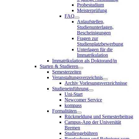
Probestudium
Meisterprüfung
FAQ
Anlaufstellen,
Studienunterlagen,
Bescheinigungen
Fragen zur
Studienplatzbewerbung
Unterlagen für die
Immatrikulation
Immatrikulation als Doktorand/in
Starten & Studieren
Semesterzeiten
Veranstaltungsverzeichnis
Archiv Vorlesungsverzeichnisse
Studieneinführung
Uni-Start
Newcomer Service
kompass
Formalitäten
Rückmeldung und Semesterbeitrag
Campus-App der Universität
Bremen
Studiengebühren
Beurlaubung und Befreiung vom