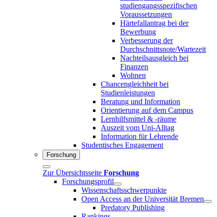
studiengangsspezifischen
Voraussetzungen
Härtefallantrag bei der
Bewerbung
Verbesserung der
Durchschnittsnote/Wartezeit
Nachteilsausgleich bei
Finanzen
Wohnen
Chancengleichheit bei
Studienleistungen
Beratung und Information
Orientierung auf dem Campus
Lernhilfsmittel & -räume
Auszeit vom Uni-Alltag
Information für Lehrende
Studentisches Engagement
Forschung
Zur Übersichtsseite
Forschung
Forschungsprofil
Wissenschaftsschwerpunkte
Open Access an der Universität Bremen
Predatory Publishing
Rankings