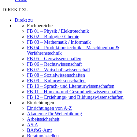
DIREKT ZU
Direkt zu
Fachbereiche
FB 01 – Physik / Elektrotechnik
FB 02 – Biologie / Chemie
FB 03 – Mathematik / Informatik
FB 04 – Produktionstechnik – Maschinenbau &
Verfahrenstechnik
FB 05 – Geowissenschaften
FB 06 – Rechtswissenschaft
FB 07 – Wirtschaftswissenschaft
FB 08 – Sozialwissenschaften
FB 09 – Kulturwissenschaften
FB 10 – Sprach- und Literaturwissenschaften
FB 11 – Human- und Gesundheitswissenschaften
FB 12 – Erziehungs- und Bildungswissenschaften
Einrichtungen
Einrichtungen von A-Z
Akademie für Weiterbildung
Arbeitssicherheit
AStA
BAföG-Amt
Beratungsstellen