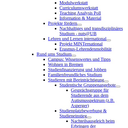
Modulwerkstatt
Curriculumswerkstatt
Teaching Analysis Poll
Information & Material
Projekte fördern
Nachhaltiges und transdisziplinäres
Studium - nuts@UB
Lehren und Lernen international
Projekt MINTernational
Erasmus-Lehrendenmobilität
Rund ums Studium
Campus: Wissenswertes und Tipps
Wohnen in Bremen
Studienfinanzierung und Jobben
Familienfreundliches Studium
Studieren mit Beeinträchtigung
Studentische Gruppenangebote
Gesprächsgruppe für
Studierende aus dem
Autismusspektrum (z.B.
Asperger)
Studienplatzbewerbung &
Studieneinstieg
Nachteilsausgleich beim
Erbringen der