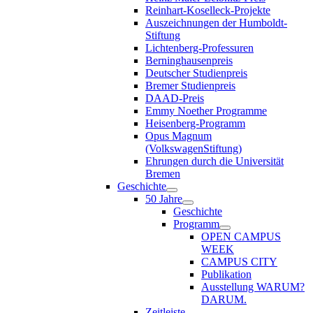
Reinhart-Koselleck-Projekte
Auszeichnungen der Humboldt-
Stiftung
Lichtenberg-Professuren
Berninghausenpreis
Deutscher Studienpreis
Bremer Studienpreis
DAAD-Preis
Emmy Noether Programme
Heisenberg-Programm
Opus Magnum
(VolkswagenStiftung)
Ehrungen durch die Universität
Bremen
Geschichte
50 Jahre
Geschichte
Programm
OPEN CAMPUS
WEEK
CAMPUS CITY
Publikation
Ausstellung WARUM?
DARUM.
Zeitleiste