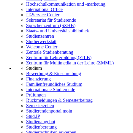
Hochschulkommunikation und -marketing
International Office
IT-Service Center
Sekretariat für Studierende
Sprachenzentrum (SZHB)
Staats- und Universitätsbibliothek
Studienzentren
Studierwerkstatt
Welcome Center
Zentrale Studienberatung
Zentrum für Lehrerbildung (ZfLB)
Zentrum für Multimedia in der Lehre (ZMML)
Studium
Bewerbung & Einschreibung
Finanzierung
Familienfreundliches Studium
Internationale Studierende
Prüfungen
Rückmeldungen & Semesterbeitrag
Semesterzeiten
Studierendenportal moin
Stud.IP
Studienangebot
Studienberatung
Studiertechniken erwerben