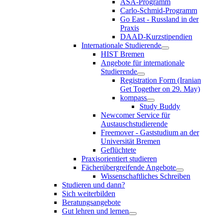
ASA-Programm
Carlo-Schmid-Programm
Go East - Russland in der
Praxis
DAAD-Kurzstipendien
Internationale Studierende
HIST Bremen
Angebote für internationale
Studierende
Registration Form (Iranian
Get Together on 29. May)
kompass
Study Buddy
Newcomer Service für
Austauschstudierende
Freemover - Gaststudium an der
Universität Bremen
Geflüchtete
Praxisorientiert studieren
Fächerübergreifende Angebote
Wissenschaftliches Schreiben
Studieren und dann?
Sich weiterbilden
Beratungsangebote
Gut lehren und lernen