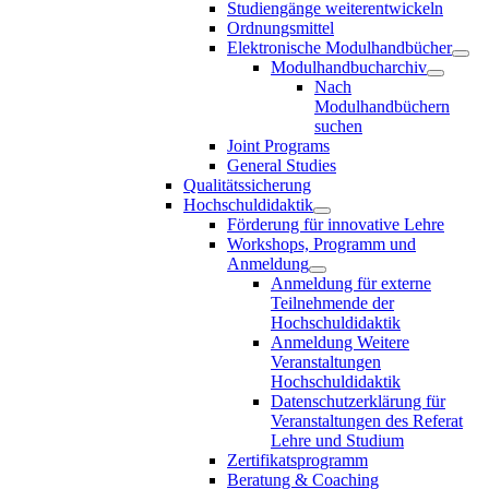
Studiengänge weiterentwickeln
Ordnungsmittel
Elektronische Modulhandbücher
Modulhandbucharchiv
Nach
Modulhandbüchern
suchen
Joint Programs
General Studies
Qualitätssicherung
Hochschuldidaktik
Förderung für innovative Lehre
Workshops, Programm und
Anmeldung
Anmeldung für externe
Teilnehmende der
Hochschuldidaktik
Anmeldung Weitere
Veranstaltungen
Hochschuldidaktik
Datenschutzerklärung für
Veranstaltungen des Referat
Lehre und Studium
Zertifikatsprogramm
Beratung & Coaching