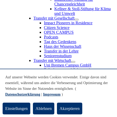
Chancengleichheit
Kellner & Stoll-Stiftung für Klima
und Umwelt
Transfer mit Gesellschaft
Impact Pioneers in Residence
Citizen Science
OPEN CAMPUS
Podcasts
Tag des Gedenkens
Haus der Wissenschaft
Transfer in der Lehre
Seniorenstudium
Transfer mit Wirtschaft
Uni Bremen Campus GmbH
Erfindungen und Schutzrechte
Partnerschaften und Beteiligungen
Auf unserer Webseite werden Cookies verwendet. Einige davon sind
Recruiting an der Universität Bremen
essentiell, während uns andere die Verbesserung und Optimierung der
Weiterbildung an der Universität Bremen
Transfer mit Schule
Website im Sinne der Nutzenden ermöglichen. (
Schülerinnen und Schüler
Datenschutzerklärung
|
Impressum
)
MINT-Schnupperstudium
Schulklassen
Lehrkräfte
Einstellungen
Ablehnen
Akzeptieren
Gründungsunterstützung
UniTransfer - Servicestelle für Transferaktivitäten