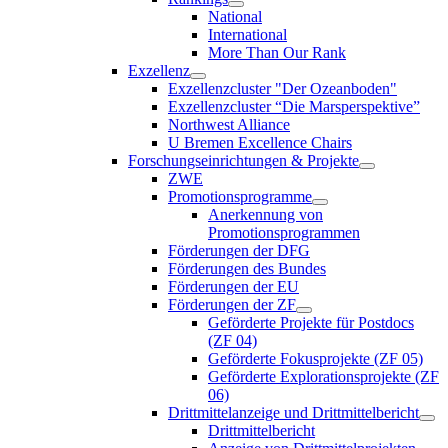
National
International
More Than Our Rank
Exzellenz
Exzellenzcluster "Der Ozeanboden"
Exzellenzcluster “Die Marsperspektive”
Northwest Alliance
U Bremen Excellence Chairs
Forschungseinrichtungen & Projekte
ZWE
Promotionsprogramme
Anerkennung von
Promotionsprogrammen
Förderungen der DFG
Förderungen des Bundes
Förderungen der EU
Förderungen der ZF
Geförderte Projekte für Postdocs
(ZF 04)
Geförderte Fokusprojekte (ZF 05)
Geförderte Explorationsprojekte (ZF
06)
Drittmittelanzeige und Drittmittelbericht
Drittmittelbericht