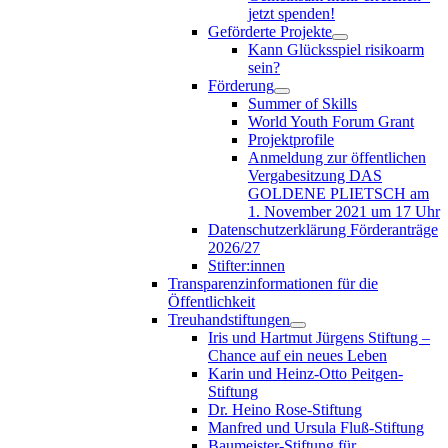
jetzt spenden!
Geförderte Projekte
Kann Glücksspiel risikoarm
sein?
Förderung
Summer of Skills
World Youth Forum Grant
Projektprofile
Anmeldung zur öffentlichen
Vergabesitzung DAS
GOLDENE PLIETSCH am
1. November 2021 um 17 Uhr
Datenschutzerklärung Förderanträge
2026/27
Stifter:innen
Transparenzinformationen für die
Öffentlichkeit
Treuhandstiftungen
Iris und Hartmut Jürgens Stiftung –
Chance auf ein neues Leben
Karin und Heinz-Otto Peitgen-
Stiftung
Dr. Heino Rose-Stiftung
Manfred und Ursula Fluß-Stiftung
Baumeister-Stiftung für