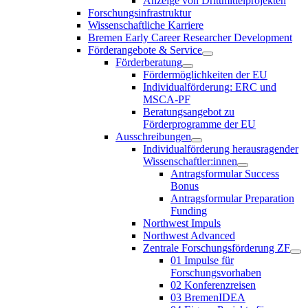
Anzeige von Drittmittelprojekten
Forschungsinfrastruktur
Wissenschaftliche Karriere
Bremen Early Career Researcher Development
Förderangebote & Service
Förderberatung
Fördermöglichkeiten der EU
Individualförderung: ERC und
MSCA-PF
Beratungsangebot zu
Förderprogramme der EU
Ausschreibungen
Individualförderung herausragender
Wissenschaftler:innen
Antragsformular Success
Bonus
Antragsformular Preparation
Funding
Northwest Impuls
Northwest Advanced
Zentrale Forschungsförderung ZF
01 Impulse für
Forschungsvorhaben
02 Konferenzreisen
03 BremenIDEA