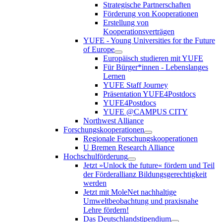
Strategische Partnerschaften
Förderung von Kooperationen
Erstellung von
Kooperationsverträgen
YUFE - Young Universities for the Future
of Europe
Europäisch studieren mit YUFE
Für Bürger*innen - Lebenslanges
Lernen
YUFE Staff Journey
Präsentation YUFE4Postdocs
YUFE4Postdocs
YUFE @CAMPUS CITY
Northwest Alliance
Forschungskooperationen
Regionale Forschungskooperationen
U Bremen Research Alliance
Hochschulförderung
Jetzt »Unlock the future« fördern und Teil
der Förderallianz Bildungsgerechtigkeit
werden
Jetzt mit MoleNet nachhaltige
Umweltbeobachtung und praxisnahe
Lehre fördern!
Das Deutschlandstipendium