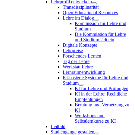
Lehrprofil entwickeln
Transdisziplinarität
Open Educational Resources
Lehre im Dialog
Kommission für Lehre und
Studium
Die Kommission für Lehre
und Studium lädt ein
Digitale Konzepte
Lehrpreise
Forschendes Lernen
Tag der Lehre
Werkstatt Lehre
Lernraumentwicklung
KI-basierte Systeme für Lehre und
Studium
KI für Lehre und Prüfungen
KI in der Lehre: Rechtliche
Empfehlungen
Beratung und Vernetzung zu
KI
Workshops und
Selbstlernkurse zu KI
Leitbild
Studiengänge gestalten