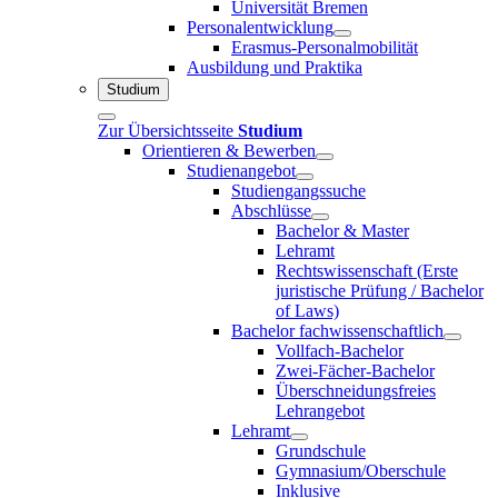
Universität Bremen
Personalentwicklung
Erasmus-Personalmobilität
Ausbildung und Praktika
Studium
Zur Übersichtsseite
Studium
Orientieren & Bewerben
Studienangebot
Studiengangssuche
Abschlüsse
Bachelor & Master
Lehramt
Rechtswissenschaft (Erste
juristische Prüfung / Bachelor
of Laws)
Bachelor fachwissenschaftlich
Vollfach-Bachelor
Zwei-Fächer-Bachelor
Überschneidungsfreies
Lehrangebot
Lehramt
Grundschule
Gymnasium/Oberschule
Inklusive