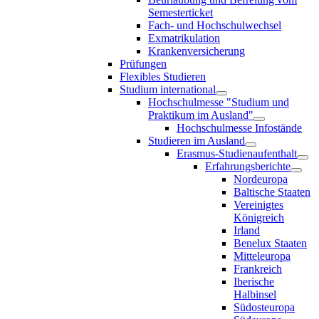
Semesterticket
Fach- und Hochschulwechsel
Exmatrikulation
Krankenversicherung
Prüfungen
Flexibles Studieren
Studium international
Hochschulmesse "Studium und
Praktikum im Ausland"
Hochschulmesse Infostände
Studieren im Ausland
Erasmus-Studienaufenthalt
Erfahrungsberichte
Nordeuropa
Baltische Staaten
Vereinigtes
Königreich
Irland
Benelux Staaten
Mitteleuropa
Frankreich
Iberische
Halbinsel
Südosteuropa