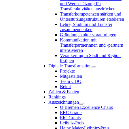
und Wertschätzung für
Transferaktivitäten ausdrücken
Transferkompetenzen stärken und
Unterstützungsstrukturen etablieren
Lehre, Studium und Transfer
zusammendenken
Gründungskultur voranbringen
Kommunikation mit
Transferpartnerinnen und -partnern
intensivieren
Verankerung in Stadt und Region
festigen
Digitale Transformation
Projekte
Mitgestalten
Team-CDO
Beirat
Zahlen & Fakten
Rankings
Auszeichnungen
U Bremen Excellence Chairs
ERC Grants
EIC Grants
Leibniz-Preis
Heinz Maier-Leibnitz-Preis