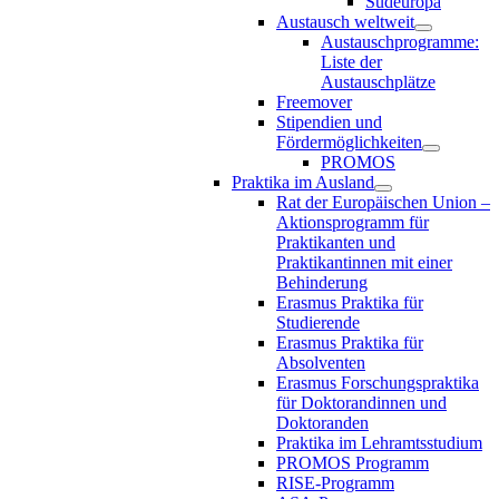
Südeuropa
Austausch weltweit
Austauschprogramme:
Liste der
Austauschplätze
Freemover
Stipendien und
Fördermöglichkeiten
PROMOS
Praktika im Ausland
Rat der Europäischen Union –
Aktionsprogramm für
Praktikanten und
Praktikantinnen mit einer
Behinderung
Erasmus Praktika für
Studierende
Erasmus Praktika für
Absolventen
Erasmus Forschungspraktika
für Doktorandinnen und
Doktoranden
Praktika im Lehramtsstudium
PROMOS Programm
RISE-Programm