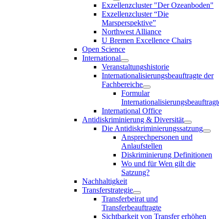
Exzellenzcluster "Der Ozeanboden"
Exzellenzcluster “Die
Marsperspektive”
Northwest Alliance
U Bremen Excellence Chairs
Open Science
International
Veranstaltungshistorie
Internationalisierungsbeauftragte der
Fachbereiche
Formular
Internationalisierungsbeauftragt
International Office
Antidiskriminierung & Diversität
Die Antidiskriminierungssatzung
Ansprechpersonen und
Anlaufstellen
Diskriminierung Definitionen
Wo und für Wen gilt die
Satzung?
Nachhaltigkeit
Transferstrategie
Transferbeirat und
Transferbeauftragte
Sichtbarkeit von Transfer erhöhen