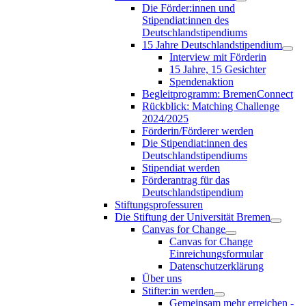
Die Förder:innen und
Stipendiat:innen des
Deutschlandstipendiums
15 Jahre Deutschlandstipendium
Interview mit Förderin
15 Jahre, 15 Gesichter
Spendenaktion
Begleitprogramm: BremenConnect
Rückblick: Matching Challenge
2024/2025
Förderin/Förderer werden
Die Stipendiat:innen des
Deutschlandstipendiums
Stipendiat werden
Förderantrag für das
Deutschlandstipendium
Stiftungsprofessuren
Die Stiftung der Universität Bremen
Canvas for Change
Canvas for Change
Einreichungsformular
Datenschutzerklärung
Über uns
Stifter:in werden
Gemeinsam mehr erreichen -