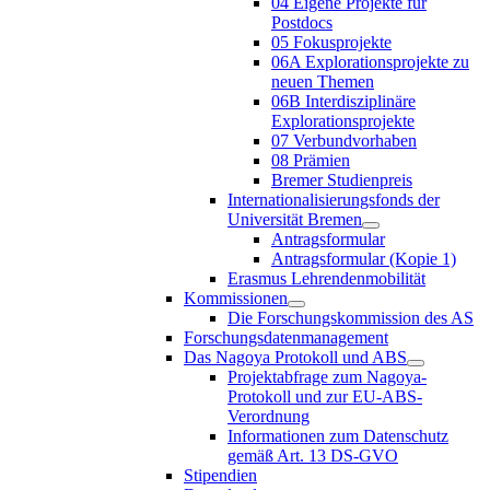
04 Eigene Projekte für
Postdocs
05 Fokusprojekte
06A Explorationsprojekte zu
neuen Themen
06B Interdisziplinäre
Explorationsprojekte
07 Verbundvorhaben
08 Prämien
Bremer Studienpreis
Internationalisierungsfonds der
Universität Bremen
Antragsformular
Antragsformular (Kopie 1)
Erasmus Lehrendenmobilität
Kommissionen
Die Forschungskommission des AS
Forschungsdatenmanagement
Das Nagoya Protokoll und ABS
Projektabfrage zum Nagoya-
Protokoll und zur EU-ABS-
Verordnung
Informationen zum Datenschutz
gemäß Art. 13 DS-GVO
Stipendien