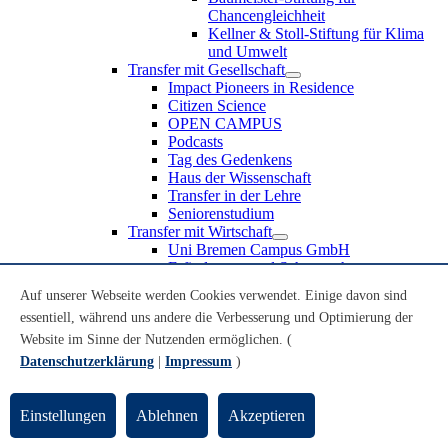
Chancengleichheit
Kellner & Stoll-Stiftung für Klima
und Umwelt
Transfer mit Gesellschaft
Impact Pioneers in Residence
Citizen Science
OPEN CAMPUS
Podcasts
Tag des Gedenkens
Haus der Wissenschaft
Transfer in der Lehre
Seniorenstudium
Transfer mit Wirtschaft
Uni Bremen Campus GmbH
Erfindungen und Schutzrechte
Partnerschaften und Beteiligungen
Auf unserer Webseite werden Cookies verwendet. Einige davon sind
Recruiting an der Universität Bremen
essentiell, während uns andere die Verbesserung und Optimierung der
Weiterbildung an der Universität Bremen
Transfer mit Schule
Website im Sinne der Nutzenden ermöglichen. (
Schülerinnen und Schüler
Datenschutzerklärung
|
Impressum
)
MINT-Schnupperstudium
Schulklassen
Lehrkräfte
Einstellungen
Ablehnen
Akzeptieren
Gründungsunterstützung
UniTransfer - Servicestelle für Transferaktivitäten