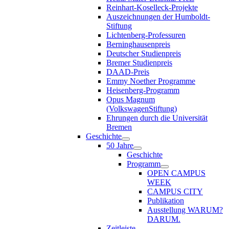
Reinhart-Koselleck-Projekte
Auszeichnungen der Humboldt-
Stiftung
Lichtenberg-Professuren
Berninghausenpreis
Deutscher Studienpreis
Bremer Studienpreis
DAAD-Preis
Emmy Noether Programme
Heisenberg-Programm
Opus Magnum
(VolkswagenStiftung)
Ehrungen durch die Universität
Bremen
Geschichte
50 Jahre
Geschichte
Programm
OPEN CAMPUS
WEEK
CAMPUS CITY
Publikation
Ausstellung WARUM?
DARUM.
Zeitleiste