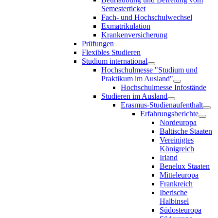
Semesterticket
Fach- und Hochschulwechsel
Exmatrikulation
Krankenversicherung
Prüfungen
Flexibles Studieren
Studium international
Hochschulmesse "Studium und
Praktikum im Ausland"
Hochschulmesse Infostände
Studieren im Ausland
Erasmus-Studienaufenthalt
Erfahrungsberichte
Nordeuropa
Baltische Staaten
Vereinigtes
Königreich
Irland
Benelux Staaten
Mitteleuropa
Frankreich
Iberische
Halbinsel
Südosteuropa