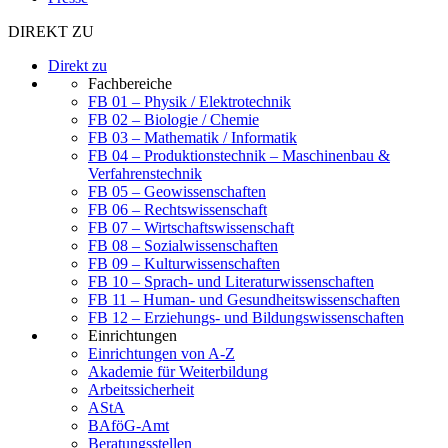
DIREKT ZU
Direkt zu
Fachbereiche
FB 01 – Physik / Elektrotechnik
FB 02 – Biologie / Chemie
FB 03 – Mathematik / Informatik
FB 04 – Produktionstechnik – Maschinenbau &
Verfahrenstechnik
FB 05 – Geowissenschaften
FB 06 – Rechtswissenschaft
FB 07 – Wirtschaftswissenschaft
FB 08 – Sozialwissenschaften
FB 09 – Kulturwissenschaften
FB 10 – Sprach- und Literaturwissenschaften
FB 11 – Human- und Gesundheitswissenschaften
FB 12 – Erziehungs- und Bildungswissenschaften
Einrichtungen
Einrichtungen von A-Z
Akademie für Weiterbildung
Arbeitssicherheit
AStA
BAföG-Amt
Beratungsstellen