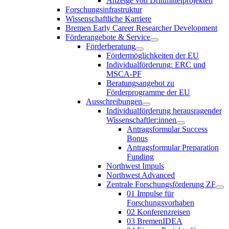
Anzeige von Drittmittelprojekten
Forschungsinfrastruktur
Wissenschaftliche Karriere
Bremen Early Career Researcher Development
Förderangebote & Service
Förderberatung
Fördermöglichkeiten der EU
Individualförderung: ERC und
MSCA-PF
Beratungsangebot zu
Förderprogramme der EU
Ausschreibungen
Individualförderung herausragender
Wissenschaftler:innen
Antragsformular Success
Bonus
Antragsformular Preparation
Funding
Northwest Impuls
Northwest Advanced
Zentrale Forschungsförderung ZF
01 Impulse für
Forschungsvorhaben
02 Konferenzreisen
03 BremenIDEA