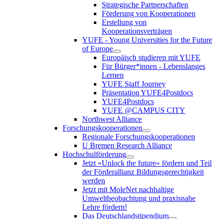
Strategische Partnerschaften
Förderung von Kooperationen
Erstellung von
Kooperationsverträgen
YUFE - Young Universities for the Future
of Europe
Europäisch studieren mit YUFE
Für Bürger*innen - Lebenslanges
Lernen
YUFE Staff Journey
Präsentation YUFE4Postdocs
YUFE4Postdocs
YUFE @CAMPUS CITY
Northwest Alliance
Forschungskooperationen
Regionale Forschungskooperationen
U Bremen Research Alliance
Hochschulförderung
Jetzt »Unlock the future« fördern und Teil
der Förderallianz Bildungsgerechtigkeit
werden
Jetzt mit MoleNet nachhaltige
Umweltbeobachtung und praxisnahe
Lehre fördern!
Das Deutschlandstipendium