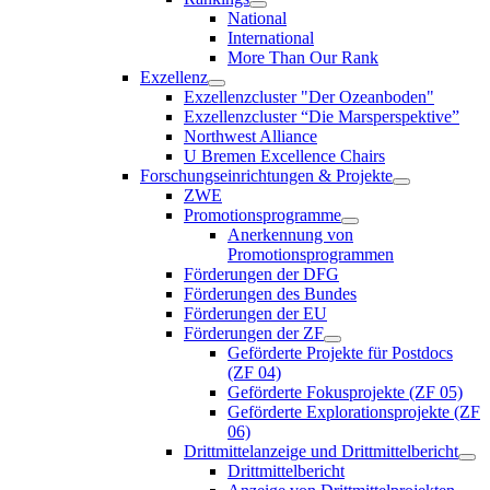
National
International
More Than Our Rank
Exzellenz
Exzellenzcluster "Der Ozeanboden"
Exzellenzcluster “Die Marsperspektive”
Northwest Alliance
U Bremen Excellence Chairs
Forschungseinrichtungen & Projekte
ZWE
Promotionsprogramme
Anerkennung von
Promotionsprogrammen
Förderungen der DFG
Förderungen des Bundes
Förderungen der EU
Förderungen der ZF
Geförderte Projekte für Postdocs
(ZF 04)
Geförderte Fokusprojekte (ZF 05)
Geförderte Explorationsprojekte (ZF
06)
Drittmittelanzeige und Drittmittelbericht
Drittmittelbericht