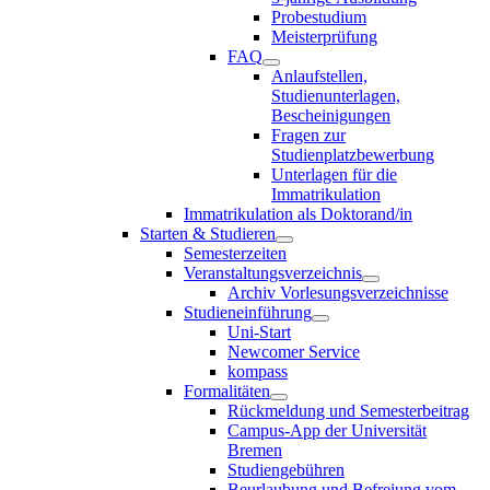
Probestudium
Meisterprüfung
FAQ
Anlaufstellen,
Studienunterlagen,
Bescheinigungen
Fragen zur
Studienplatzbewerbung
Unterlagen für die
Immatrikulation
Immatrikulation als Doktorand/in
Starten & Studieren
Semesterzeiten
Veranstaltungsverzeichnis
Archiv Vorlesungsverzeichnisse
Studieneinführung
Uni-Start
Newcomer Service
kompass
Formalitäten
Rückmeldung und Semesterbeitrag
Campus-App der Universität
Bremen
Studiengebühren
Beurlaubung und Befreiung vom