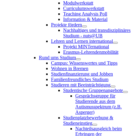
Modulwerkstatt
Curriculumswerkstatt
Teaching Analysis Poll
Information & Material
Projekte fördern
Nachhaltiges und transdisziplinäres
Studium - nuts@UB
Lehren und Lernen international
Projekt MINTernational
Erasmus-Lehrendenmobilität
Rund ums Studium
Campus: Wissenswertes und Tipps
Wohnen in Bremen
Studienfinanzierung und Jobben
Familienfreundliches Studium
Studieren mit Beeinträchtigung
Studentische Gruppenangebote
Gesprächsgruppe für
Studierende aus dem
Autismusspektrum (z.B.
Asperger)
Studienplatzbewerbung &
Studieneinstieg
Nachteilsausgleich beim
Erbringen der