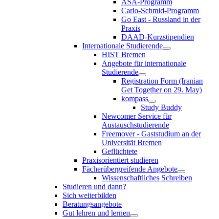
ASA-Programm
Carlo-Schmid-Programm
Go East - Russland in der
Praxis
DAAD-Kurzstipendien
Internationale Studierende
HIST Bremen
Angebote für internationale
Studierende
Registration Form (Iranian
Get Together on 29. May)
kompass
Study Buddy
Newcomer Service für
Austauschstudierende
Freemover - Gaststudium an der
Universität Bremen
Geflüchtete
Praxisorientiert studieren
Fächerübergreifende Angebote
Wissenschaftliches Schreiben
Studieren und dann?
Sich weiterbilden
Beratungsangebote
Gut lehren und lernen