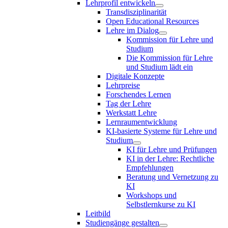
Lehrprofil entwickeln
Transdisziplinarität
Open Educational Resources
Lehre im Dialog
Kommission für Lehre und
Studium
Die Kommission für Lehre
und Studium lädt ein
Digitale Konzepte
Lehrpreise
Forschendes Lernen
Tag der Lehre
Werkstatt Lehre
Lernraumentwicklung
KI-basierte Systeme für Lehre und
Studium
KI für Lehre und Prüfungen
KI in der Lehre: Rechtliche
Empfehlungen
Beratung und Vernetzung zu
KI
Workshops und
Selbstlernkurse zu KI
Leitbild
Studiengänge gestalten