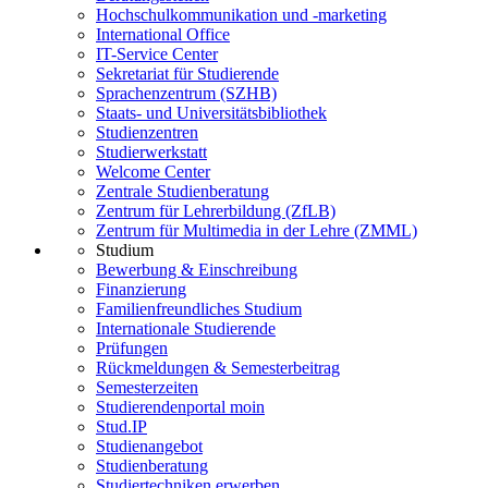
Hochschulkommunikation und -marketing
International Office
IT-Service Center
Sekretariat für Studierende
Sprachenzentrum (SZHB)
Staats- und Universitätsbibliothek
Studienzentren
Studierwerkstatt
Welcome Center
Zentrale Studienberatung
Zentrum für Lehrerbildung (ZfLB)
Zentrum für Multimedia in der Lehre (ZMML)
Studium
Bewerbung & Einschreibung
Finanzierung
Familienfreundliches Studium
Internationale Studierende
Prüfungen
Rückmeldungen & Semesterbeitrag
Semesterzeiten
Studierendenportal moin
Stud.IP
Studienangebot
Studienberatung
Studiertechniken erwerben