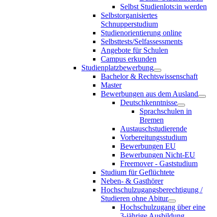
Selbst Studienlots:in werden
Selbstorganisiertes
Schnupperstudium
Studienorientierung online
Selbsttests/Selfassessments
Angebote für Schulen
Campus erkunden
Studienplatzbewerbung
Bachelor & Rechtswissenschaft
Master
Bewerbungen aus dem Ausland
Deutschkenntnisse
Sprachschulen in
Bremen
Austauschstudierende
Vorbereitungsstudium
Bewerbungen EU
Bewerbungen Nicht-EU
Freemover - Gaststudium
Studium für Geflüchtete
Neben- & Gasthörer
Hochschulzugangsberechtigung /
Studieren ohne Abitur
Hochschulzugang über eine
3-jährige Ausbildung