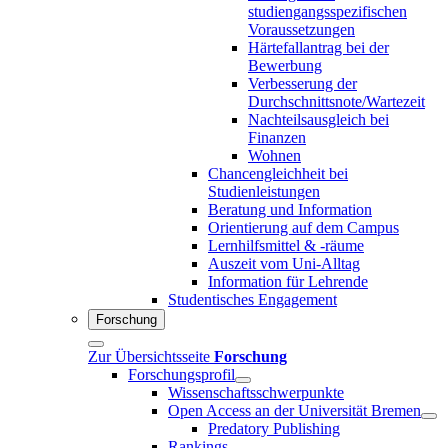
studiengangsspezifischen
Voraussetzungen
Härtefallantrag bei der
Bewerbung
Verbesserung der
Durchschnittsnote/Wartezeit
Nachteilsausgleich bei
Finanzen
Wohnen
Chancengleichheit bei
Studienleistungen
Beratung und Information
Orientierung auf dem Campus
Lernhilfsmittel & -räume
Auszeit vom Uni-Alltag
Information für Lehrende
Studentisches Engagement
Forschung
Zur Übersichtsseite
Forschung
Forschungsprofil
Wissenschaftsschwerpunkte
Open Access an der Universität Bremen
Predatory Publishing
Rankings