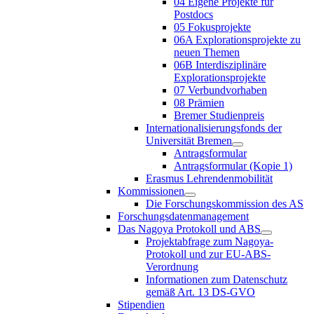
04 Eigene Projekte für
Postdocs
05 Fokusprojekte
06A Explorationsprojekte zu
neuen Themen
06B Interdisziplinäre
Explorationsprojekte
07 Verbundvorhaben
08 Prämien
Bremer Studienpreis
Internationalisierungsfonds der
Universität Bremen
Antragsformular
Antragsformular (Kopie 1)
Erasmus Lehrendenmobilität
Kommissionen
Die Forschungskommission des AS
Forschungsdatenmanagement
Das Nagoya Protokoll und ABS
Projektabfrage zum Nagoya-
Protokoll und zur EU-ABS-
Verordnung
Informationen zum Datenschutz
gemäß Art. 13 DS-GVO
Stipendien