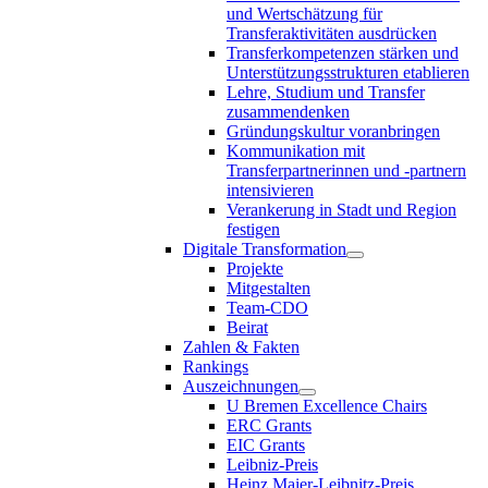
und Wertschätzung für
Transferaktivitäten ausdrücken
Transferkompetenzen stärken und
Unterstützungsstrukturen etablieren
Lehre, Studium und Transfer
zusammendenken
Gründungskultur voranbringen
Kommunikation mit
Transferpartnerinnen und -partnern
intensivieren
Verankerung in Stadt und Region
festigen
Digitale Transformation
Projekte
Mitgestalten
Team-CDO
Beirat
Zahlen & Fakten
Rankings
Auszeichnungen
U Bremen Excellence Chairs
ERC Grants
EIC Grants
Leibniz-Preis
Heinz Maier-Leibnitz-Preis