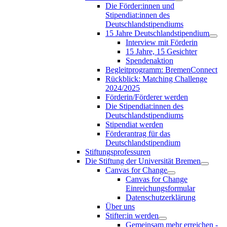
Die Förder:innen und
Stipendiat:innen des
Deutschlandstipendiums
15 Jahre Deutschlandstipendium
Interview mit Förderin
15 Jahre, 15 Gesichter
Spendenaktion
Begleitprogramm: BremenConnect
Rückblick: Matching Challenge
2024/2025
Förderin/Förderer werden
Die Stipendiat:innen des
Deutschlandstipendiums
Stipendiat werden
Förderantrag für das
Deutschlandstipendium
Stiftungsprofessuren
Die Stiftung der Universität Bremen
Canvas for Change
Canvas for Change
Einreichungsformular
Datenschutzerklärung
Über uns
Stifter:in werden
Gemeinsam mehr erreichen -