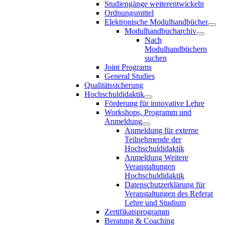
Studiengänge weiterentwickeln
Ordnungsmittel
Elektronische Modulhandbücher
Modulhandbucharchiv
Nach
Modulhandbüchern
suchen
Joint Programs
General Studies
Qualitätssicherung
Hochschuldidaktik
Förderung für innovative Lehre
Workshops, Programm und
Anmeldung
Anmeldung für externe
Teilnehmende der
Hochschuldidaktik
Anmeldung Weitere
Veranstaltungen
Hochschuldidaktik
Datenschutzerklärung für
Veranstaltungen des Referat
Lehre und Studium
Zertifikatsprogramm
Beratung & Coaching