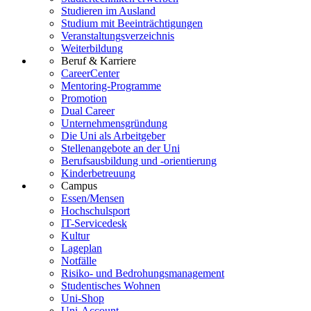
Studieren im Ausland
Studium mit Beeinträchtigungen
Veranstaltungsverzeichnis
Weiterbildung
Beruf & Karriere
CareerCenter
Mentoring-Programme
Promotion
Dual Career
Unternehmensgründung
Die Uni als Arbeitgeber
Stellenangebote an der Uni
Berufsausbildung und -orientierung
Kinderbetreuung
Campus
Essen/Mensen
Hochschulsport
IT-Servicedesk
Kultur
Lageplan
Notfälle
Risiko- und Bedrohungsmanagement
Studentisches Wohnen
Uni-Shop
Uni-Account