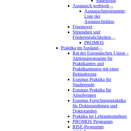
Südeuropa
Austausch weltweit
Austauschprogramme:
Liste der
Austauschplätze
Freemover
Stipendien und
Fördermöglichkeiten
PROMOS
Praktika im Ausland
Rat der Europäischen Union –
Aktionsprogramm für
Praktikanten und
Praktikantinnen mit einer
Behinderung
Erasmus Praktika für
Studierende
Erasmus Praktika für
Absolventen
Erasmus Forschungspraktika
für Doktorandinnen und
Doktoranden
Praktika im Lehramtsstudium
PROMOS Programm
RISE-Programm