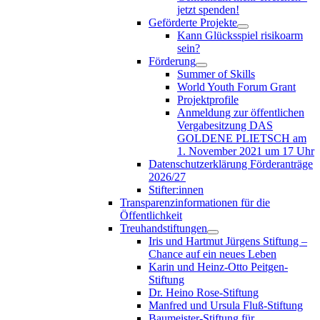
jetzt spenden!
Geförderte Projekte
Kann Glücksspiel risikoarm
sein?
Förderung
Summer of Skills
World Youth Forum Grant
Projektprofile
Anmeldung zur öffentlichen
Vergabesitzung DAS
GOLDENE PLIETSCH am
1. November 2021 um 17 Uhr
Datenschutzerklärung Förderanträge
2026/27
Stifter:innen
Transparenzinformationen für die
Öffentlichkeit
Treuhandstiftungen
Iris und Hartmut Jürgens Stiftung –
Chance auf ein neues Leben
Karin und Heinz-Otto Peitgen-
Stiftung
Dr. Heino Rose-Stiftung
Manfred und Ursula Fluß-Stiftung
Baumeister-Stiftung für