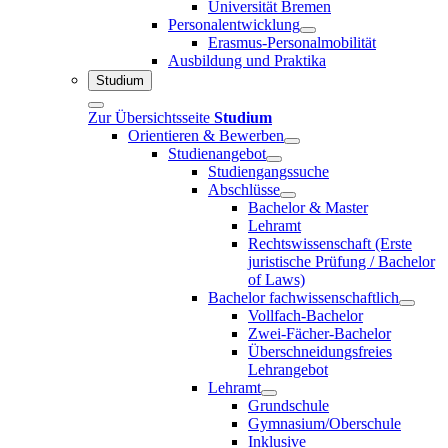
Universität Bremen
Personalentwicklung
Erasmus-Personalmobilität
Ausbildung und Praktika
Studium
Zur Übersichtsseite
Studium
Orientieren & Bewerben
Studienangebot
Studiengangssuche
Abschlüsse
Bachelor & Master
Lehramt
Rechtswissenschaft (Erste
juristische Prüfung / Bachelor
of Laws)
Bachelor fachwissenschaftlich
Vollfach-Bachelor
Zwei-Fächer-Bachelor
Überschneidungsfreies
Lehrangebot
Lehramt
Grundschule
Gymnasium/Oberschule
Inklusive