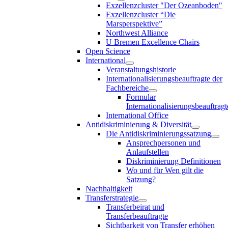
Exzellenzcluster "Der Ozeanboden"
Exzellenzcluster “Die
Marsperspektive”
Northwest Alliance
U Bremen Excellence Chairs
Open Science
International
Veranstaltungshistorie
Internationalisierungsbeauftragte der
Fachbereiche
Formular
Internationalisierungsbeauftragt
International Office
Antidiskriminierung & Diversität
Die Antidiskriminierungssatzung
Ansprechpersonen und
Anlaufstellen
Diskriminierung Definitionen
Wo und für Wen gilt die
Satzung?
Nachhaltigkeit
Transferstrategie
Transferbeirat und
Transferbeauftragte
Sichtbarkeit von Transfer erhöhen