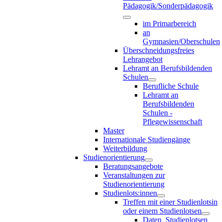
Pädagogik/Sonderpädagogik
im Primarbereich
an
Gymnasien/Oberschulen
Überschneidungsfreies
Lehrangebot
Lehramt an Berufsbildenden
Schulen
Berufliche Schule
Lehramt an
Berufsbildenden
Schulen -
Pflegewissenschaft
Master
Internationale Studiengänge
Weiterbildung
Studienorientierung
Beratungsangebote
Veranstaltungen zur
Studienorientierung
Studienlots:innen
Treffen mit einer Studienlotsin
oder einem Studienlotsen
Daten_Studienlotsen