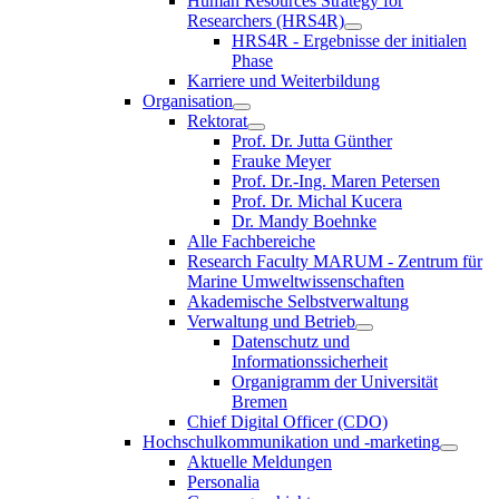
Human Resources Strategy for
Researchers (HRS4R)
HRS4R - Ergebnisse der initialen
Phase
Karriere und Weiterbildung
Organisation
Rektorat
Prof. Dr. Jutta Günther
Frauke Meyer
Prof. Dr.-Ing. Maren Petersen
Prof. Dr. Michal Kucera
Dr. Mandy Boehnke
Alle Fachbereiche
Research Faculty MARUM - Zentrum für
Marine Umweltwissenschaften
Akademische Selbstverwaltung
Verwaltung und Betrieb
Datenschutz und
Informationssicherheit
Organigramm der Universität
Bremen
Chief Digital Officer (CDO)
Hochschulkommunikation und -marketing
Aktuelle Meldungen
Personalia