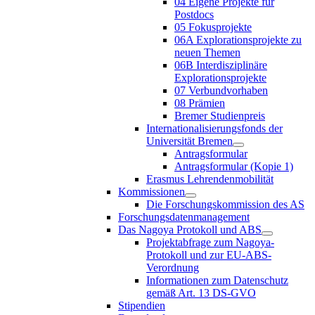
04 Eigene Projekte für
Postdocs
05 Fokusprojekte
06A Explorationsprojekte zu
neuen Themen
06B Interdisziplinäre
Explorationsprojekte
07 Verbundvorhaben
08 Prämien
Bremer Studienpreis
Internationalisierungsfonds der
Universität Bremen
Antragsformular
Antragsformular (Kopie 1)
Erasmus Lehrendenmobilität
Kommissionen
Die Forschungskommission des AS
Forschungsdatenmanagement
Das Nagoya Protokoll und ABS
Projektabfrage zum Nagoya-
Protokoll und zur EU-ABS-
Verordnung
Informationen zum Datenschutz
gemäß Art. 13 DS-GVO
Stipendien