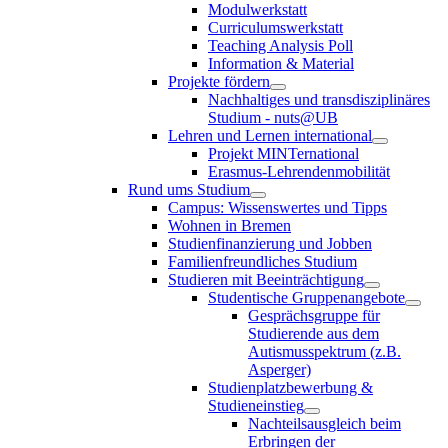
Modulwerkstatt
Curriculumswerkstatt
Teaching Analysis Poll
Information & Material
Projekte fördern
Nachhaltiges und transdisziplinäres
Studium - nuts@UB
Lehren und Lernen international
Projekt MINTernational
Erasmus-Lehrendenmobilität
Rund ums Studium
Campus: Wissenswertes und Tipps
Wohnen in Bremen
Studienfinanzierung und Jobben
Familienfreundliches Studium
Studieren mit Beeinträchtigung
Studentische Gruppenangebote
Gesprächsgruppe für
Studierende aus dem
Autismusspektrum (z.B.
Asperger)
Studienplatzbewerbung &
Studieneinstieg
Nachteilsausgleich beim
Erbringen der