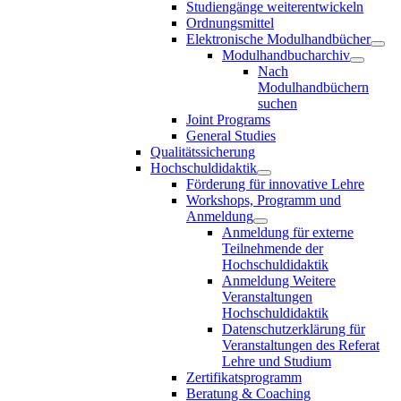
Studiengänge weiterentwickeln
Ordnungsmittel
Elektronische Modulhandbücher
Modulhandbucharchiv
Nach
Modulhandbüchern
suchen
Joint Programs
General Studies
Qualitätssicherung
Hochschuldidaktik
Förderung für innovative Lehre
Workshops, Programm und
Anmeldung
Anmeldung für externe
Teilnehmende der
Hochschuldidaktik
Anmeldung Weitere
Veranstaltungen
Hochschuldidaktik
Datenschutzerklärung für
Veranstaltungen des Referat
Lehre und Studium
Zertifikatsprogramm
Beratung & Coaching