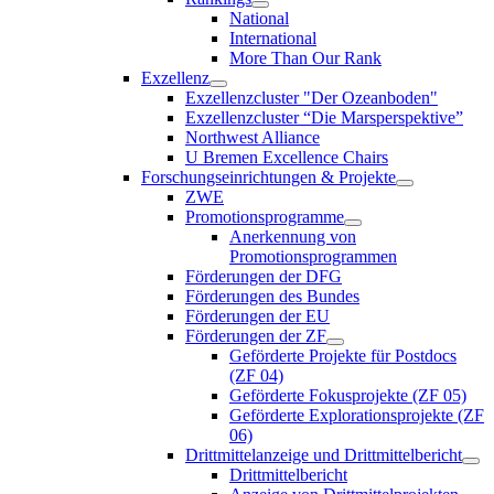
National
International
More Than Our Rank
Exzellenz
Exzellenzcluster "Der Ozeanboden"
Exzellenzcluster “Die Marsperspektive”
Northwest Alliance
U Bremen Excellence Chairs
Forschungseinrichtungen & Projekte
ZWE
Promotionsprogramme
Anerkennung von
Promotionsprogrammen
Förderungen der DFG
Förderungen des Bundes
Förderungen der EU
Förderungen der ZF
Geförderte Projekte für Postdocs
(ZF 04)
Geförderte Fokusprojekte (ZF 05)
Geförderte Explorationsprojekte (ZF
06)
Drittmittelanzeige und Drittmittelbericht
Drittmittelbericht