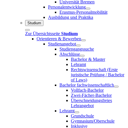
Universität Bremen
Personalentwicklung
Erasmus-Personalmobilität
Ausbildung und Praktika
Studium
Zur Übersichtsseite
Studium
Orientieren & Bewerben
Studienangebot
Studiengangssuche
Abschlüsse
Bachelor & Master
Lehramt
Rechtswissenschaft (Erste
juristische Prüfung / Bachelor
of Laws)
Bachelor fachwissenschaftlich
Vollfach-Bachelor
Zwei-Fächer-Bachelor
Überschneidungsfreies
Lehrangebot
Lehramt
Grundschule
Gymnasium/Oberschule
Inklusive