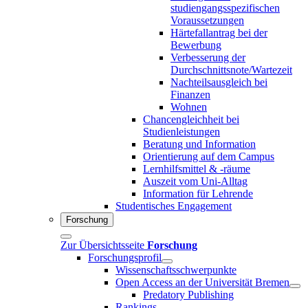
studiengangsspezifischen
Voraussetzungen
Härtefallantrag bei der
Bewerbung
Verbesserung der
Durchschnittsnote/Wartezeit
Nachteilsausgleich bei
Finanzen
Wohnen
Chancengleichheit bei
Studienleistungen
Beratung und Information
Orientierung auf dem Campus
Lernhilfsmittel & -räume
Auszeit vom Uni-Alltag
Information für Lehrende
Studentisches Engagement
Forschung
Zur Übersichtsseite
Forschung
Forschungsprofil
Wissenschaftsschwerpunkte
Open Access an der Universität Bremen
Predatory Publishing
Rankings