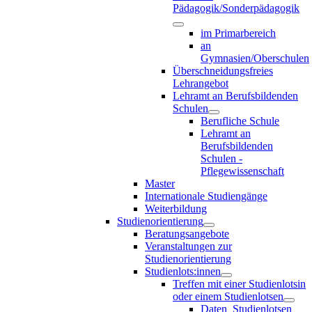
Pädagogik/Sonderpädagogik
im Primarbereich
an
Gymnasien/Oberschulen
Überschneidungsfreies
Lehrangebot
Lehramt an Berufsbildenden
Schulen
Berufliche Schule
Lehramt an
Berufsbildenden
Schulen -
Pflegewissenschaft
Master
Internationale Studiengänge
Weiterbildung
Studienorientierung
Beratungsangebote
Veranstaltungen zur
Studienorientierung
Studienlots:innen
Treffen mit einer Studienlotsin
oder einem Studienlotsen
Daten_Studienlotsen