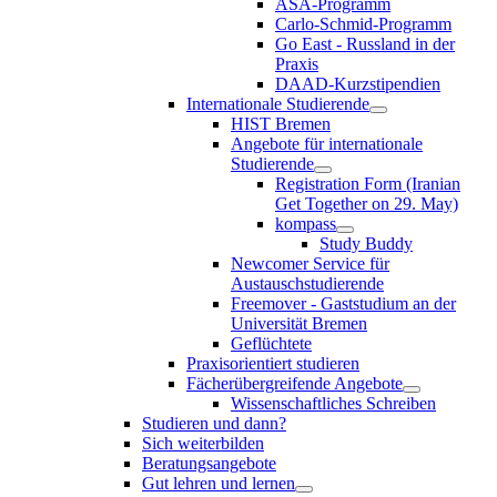
ASA-Programm
Carlo-Schmid-Programm
Go East - Russland in der
Praxis
DAAD-Kurzstipendien
Internationale Studierende
HIST Bremen
Angebote für internationale
Studierende
Registration Form (Iranian
Get Together on 29. May)
kompass
Study Buddy
Newcomer Service für
Austauschstudierende
Freemover - Gaststudium an der
Universität Bremen
Geflüchtete
Praxisorientiert studieren
Fächerübergreifende Angebote
Wissenschaftliches Schreiben
Studieren und dann?
Sich weiterbilden
Beratungsangebote
Gut lehren und lernen