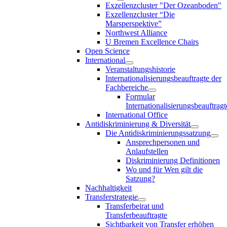
Exzellenzcluster "Der Ozeanboden"
Exzellenzcluster “Die
Marsperspektive”
Northwest Alliance
U Bremen Excellence Chairs
Open Science
International
Veranstaltungshistorie
Internationalisierungsbeauftragte der
Fachbereiche
Formular
Internationalisierungsbeauftragt
International Office
Antidiskriminierung & Diversität
Die Antidiskriminierungssatzung
Ansprechpersonen und
Anlaufstellen
Diskriminierung Definitionen
Wo und für Wen gilt die
Satzung?
Nachhaltigkeit
Transferstrategie
Transferbeirat und
Transferbeauftragte
Sichtbarkeit von Transfer erhöhen