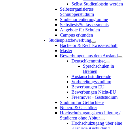
Selbst Studienlots:in werden
Selbstorganisiertes
Schnupperstudium
Studienorientierung online
Selbsttests/Selfassessments
Angebote für Schulen
Campus erkunden
Studienplatzbewerbung
Bachelor & Rechtswissenschaft
Master
Bewerbungen aus dem Ausland
Deutschkenntnisse
Sprachschulen in
Bremen
Austauschstudierende
Vorbereitungsstudium
Bewerbungen EU
Bewerbungen Nicht-EU
Freemover - Gaststudium
Studium für Geflüchtete
Neben- & Gasthörer
Hochschulzugangsberechtigung /
Studieren ohne Abitur
Hochschulzugang über eine
3-jährige Ausbildung