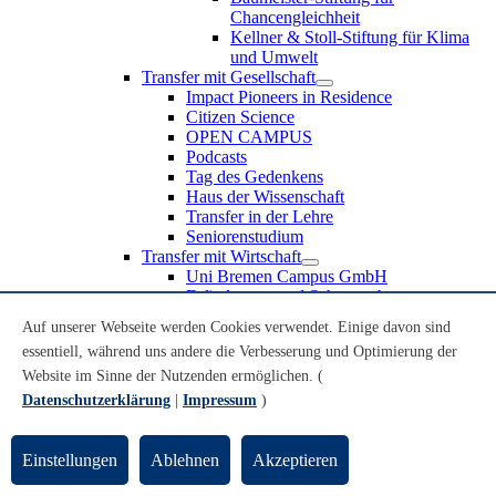
Chancengleichheit
Kellner & Stoll-Stiftung für Klima
und Umwelt
Transfer mit Gesellschaft
Impact Pioneers in Residence
Citizen Science
OPEN CAMPUS
Podcasts
Tag des Gedenkens
Haus der Wissenschaft
Transfer in der Lehre
Seniorenstudium
Transfer mit Wirtschaft
Uni Bremen Campus GmbH
Erfindungen und Schutzrechte
Partnerschaften und Beteiligungen
Auf unserer Webseite werden Cookies verwendet. Einige davon sind
Recruiting an der Universität Bremen
essentiell, während uns andere die Verbesserung und Optimierung der
Weiterbildung an der Universität Bremen
Transfer mit Schule
Website im Sinne der Nutzenden ermöglichen. (
Schülerinnen und Schüler
Datenschutzerklärung
|
Impressum
)
MINT-Schnupperstudium
Schulklassen
Lehrkräfte
Einstellungen
Ablehnen
Akzeptieren
Gründungsunterstützung
UniTransfer - Servicestelle für Transferaktivitäten