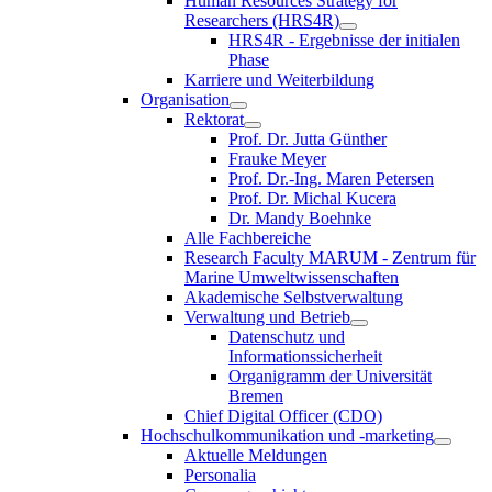
Human Resources Strategy for
Researchers (HRS4R)
HRS4R - Ergebnisse der initialen
Phase
Karriere und Weiterbildung
Organisation
Rektorat
Prof. Dr. Jutta Günther
Frauke Meyer
Prof. Dr.-Ing. Maren Petersen
Prof. Dr. Michal Kucera
Dr. Mandy Boehnke
Alle Fachbereiche
Research Faculty MARUM - Zentrum für
Marine Umweltwissenschaften
Akademische Selbstverwaltung
Verwaltung und Betrieb
Datenschutz und
Informationssicherheit
Organigramm der Universität
Bremen
Chief Digital Officer (CDO)
Hochschulkommunikation und -marketing
Aktuelle Meldungen
Personalia