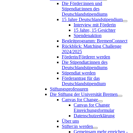
Die Förder:innen und
Stipendiat:innen des
Deutschlandstipendiums
15 Jahre Deutschlandstipendium
Interview mit Förderin
15 Jahre, 15 Gesichter
Spendenaktion
Begleitprogramm: BremenConnect
Rückblick: Matching Challenge
2024/2025
Förderin/Förderer werden
Die Stipendiat:innen des
Deutschlandstipendiums
Stipendiat werden
Förderantrag für das
Deutschlandstipendium
Stiftungsprofessuren
Die Stiftung der Universität Bremen
Canvas for Change
Canvas for Change
Einreichungsformular
Datenschutzerklärung
Über uns
Stifter:in werden
Gemeinsam mehr erreichen -