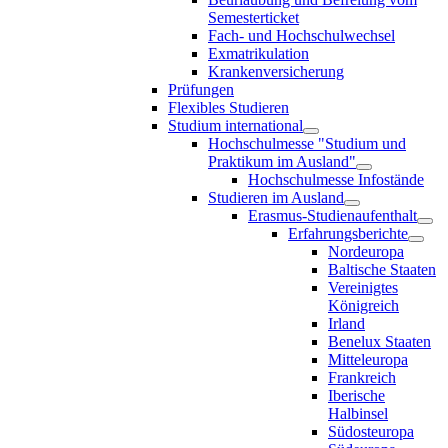
Semesterticket
Fach- und Hochschulwechsel
Exmatrikulation
Krankenversicherung
Prüfungen
Flexibles Studieren
Studium international
Hochschulmesse "Studium und
Praktikum im Ausland"
Hochschulmesse Infostände
Studieren im Ausland
Erasmus-Studienaufenthalt
Erfahrungsberichte
Nordeuropa
Baltische Staaten
Vereinigtes
Königreich
Irland
Benelux Staaten
Mitteleuropa
Frankreich
Iberische
Halbinsel
Südosteuropa