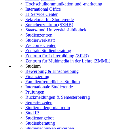
Hochschulkommunikation und -marketing
International Office
IT-Service Center
Sekretariat für Studierende
Sprachenzentrum (SZHB)
Staats- und Universitätsbibliothek
Studienzentren
Studierwerkstatt
Welcome Center
Zentrale Studienberatung
Zentrum für Lehrerbildung (ZfLB)
Zentrum für Multimedia in der Lehre (ZMML)
Studium
Bewerbung & Einschreibung
Finanzierung
Familienfreundliches Studium
Internationale Studierende
Prüfungen
Rückmeldungen & Semesterbeitrag
Semesterzeiten
Studierendenportal moin
Stud.IP
Studienangebot
Studienberatung
Studiertechniken erwerben