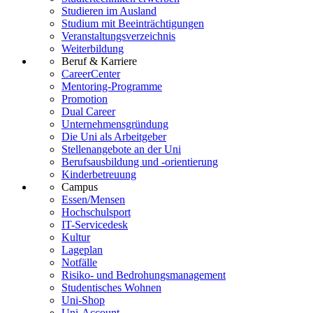
Studieren im Ausland
Studium mit Beeinträchtigungen
Veranstaltungsverzeichnis
Weiterbildung
Beruf & Karriere
CareerCenter
Mentoring-Programme
Promotion
Dual Career
Unternehmensgründung
Die Uni als Arbeitgeber
Stellenangebote an der Uni
Berufsausbildung und -orientierung
Kinderbetreuung
Campus
Essen/Mensen
Hochschulsport
IT-Servicedesk
Kultur
Lageplan
Notfälle
Risiko- und Bedrohungsmanagement
Studentisches Wohnen
Uni-Shop
Uni-Account