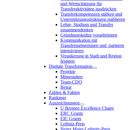
und Wertschätzung für
Transferaktivitäten ausdrücken
Transferkompetenzen stärken und
Unterstützungsstrukturen etablieren
Lehre, Studium und Transfer
zusammendenken
Gründungskultur voranbringen
Kommunikation mit
Transferpartnerinnen und -partnern
intensivieren
Verankerung in Stadt und Region
festigen
Digitale Transformation
Projekte
Mitgestalten
Team-CDO
Beirat
Zahlen & Fakten
Rankings
Auszeichnungen
U Bremen Excellence Chairs
ERC Grants
EIC Grants
Leibniz-Preis
Heinz Maier-Leibnitz-Preis