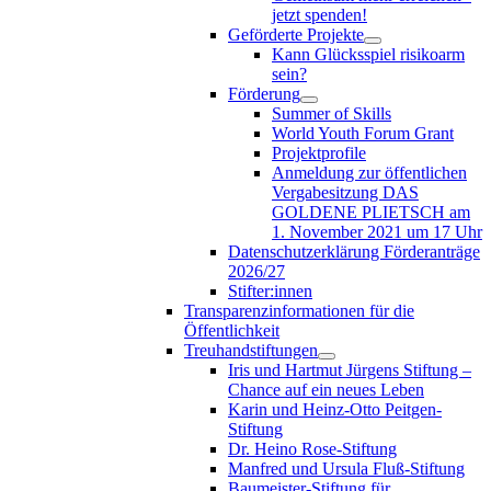
jetzt spenden!
Geförderte Projekte
Kann Glücksspiel risikoarm
sein?
Förderung
Summer of Skills
World Youth Forum Grant
Projektprofile
Anmeldung zur öffentlichen
Vergabesitzung DAS
GOLDENE PLIETSCH am
1. November 2021 um 17 Uhr
Datenschutzerklärung Förderanträge
2026/27
Stifter:innen
Transparenzinformationen für die
Öffentlichkeit
Treuhandstiftungen
Iris und Hartmut Jürgens Stiftung –
Chance auf ein neues Leben
Karin und Heinz-Otto Peitgen-
Stiftung
Dr. Heino Rose-Stiftung
Manfred und Ursula Fluß-Stiftung
Baumeister-Stiftung für