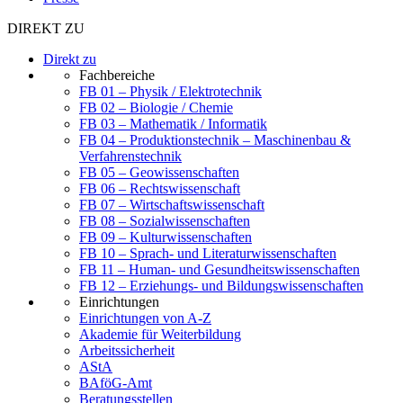
DIREKT ZU
Direkt zu
Fachbereiche
FB 01 – Physik / Elektrotechnik
FB 02 – Biologie / Chemie
FB 03 – Mathematik / Informatik
FB 04 – Produktionstechnik – Maschinenbau &
Verfahrenstechnik
FB 05 – Geowissenschaften
FB 06 – Rechtswissenschaft
FB 07 – Wirtschaftswissenschaft
FB 08 – Sozialwissenschaften
FB 09 – Kulturwissenschaften
FB 10 – Sprach- und Literaturwissenschaften
FB 11 – Human- und Gesundheitswissenschaften
FB 12 – Erziehungs- und Bildungswissenschaften
Einrichtungen
Einrichtungen von A-Z
Akademie für Weiterbildung
Arbeitssicherheit
AStA
BAföG-Amt
Beratungsstellen