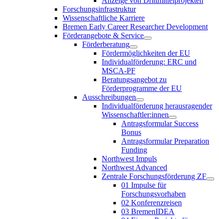
Anzeige von Drittmittelprojekten
Forschungsinfrastruktur
Wissenschaftliche Karriere
Bremen Early Career Researcher Development
Förderangebote & Service
Förderberatung
Fördermöglichkeiten der EU
Individualförderung: ERC und
MSCA-PF
Beratungsangebot zu
Förderprogramme der EU
Ausschreibungen
Individualförderung herausragender
Wissenschaftler:innen
Antragsformular Success
Bonus
Antragsformular Preparation
Funding
Northwest Impuls
Northwest Advanced
Zentrale Forschungsförderung ZF
01 Impulse für
Forschungsvorhaben
02 Konferenzreisen
03 BremenIDEA