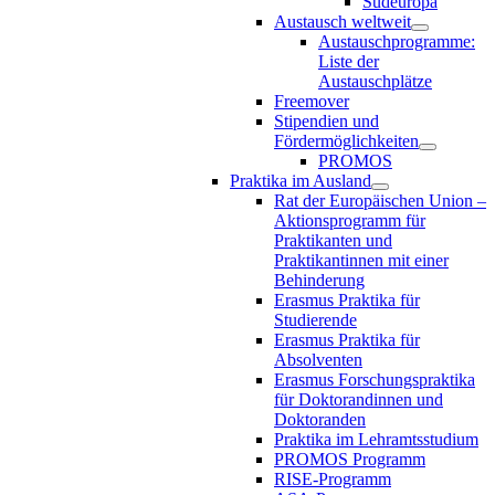
Südeuropa
Austausch weltweit
Austauschprogramme:
Liste der
Austauschplätze
Freemover
Stipendien und
Fördermöglichkeiten
PROMOS
Praktika im Ausland
Rat der Europäischen Union –
Aktionsprogramm für
Praktikanten und
Praktikantinnen mit einer
Behinderung
Erasmus Praktika für
Studierende
Erasmus Praktika für
Absolventen
Erasmus Forschungspraktika
für Doktorandinnen und
Doktoranden
Praktika im Lehramtsstudium
PROMOS Programm
RISE-Programm