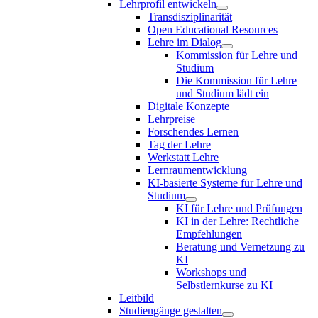
Lehrprofil entwickeln
Transdisziplinarität
Open Educational Resources
Lehre im Dialog
Kommission für Lehre und
Studium
Die Kommission für Lehre
und Studium lädt ein
Digitale Konzepte
Lehrpreise
Forschendes Lernen
Tag der Lehre
Werkstatt Lehre
Lernraumentwicklung
KI-basierte Systeme für Lehre und
Studium
KI für Lehre und Prüfungen
KI in der Lehre: Rechtliche
Empfehlungen
Beratung und Vernetzung zu
KI
Workshops und
Selbstlernkurse zu KI
Leitbild
Studiengänge gestalten