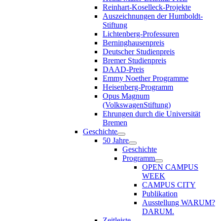
Reinhart-Koselleck-Projekte
Auszeichnungen der Humboldt-
Stiftung
Lichtenberg-Professuren
Berninghausenpreis
Deutscher Studienpreis
Bremer Studienpreis
DAAD-Preis
Emmy Noether Programme
Heisenberg-Programm
Opus Magnum
(VolkswagenStiftung)
Ehrungen durch die Universität
Bremen
Geschichte
50 Jahre
Geschichte
Programm
OPEN CAMPUS
WEEK
CAMPUS CITY
Publikation
Ausstellung WARUM?
DARUM.
Zeitleiste