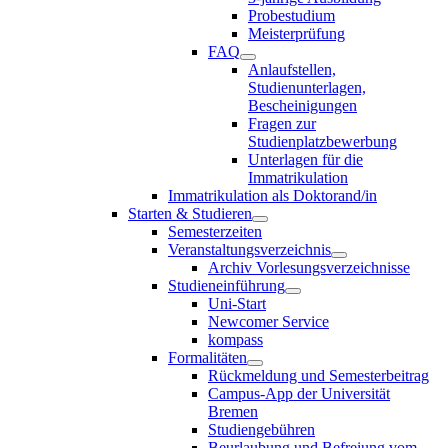
Probestudium
Meisterprüfung
FAQ
Anlaufstellen,
Studienunterlagen,
Bescheinigungen
Fragen zur
Studienplatzbewerbung
Unterlagen für die
Immatrikulation
Immatrikulation als Doktorand/in
Starten & Studieren
Semesterzeiten
Veranstaltungsverzeichnis
Archiv Vorlesungsverzeichnisse
Studieneinführung
Uni-Start
Newcomer Service
kompass
Formalitäten
Rückmeldung und Semesterbeitrag
Campus-App der Universität
Bremen
Studiengebühren
Beurlaubung und Befreiung vom