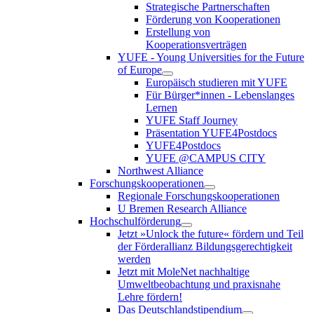
Strategische Partnerschaften
Förderung von Kooperationen
Erstellung von
Kooperationsverträgen
YUFE - Young Universities for the Future
of Europe
Europäisch studieren mit YUFE
Für Bürger*innen - Lebenslanges
Lernen
YUFE Staff Journey
Präsentation YUFE4Postdocs
YUFE4Postdocs
YUFE @CAMPUS CITY
Northwest Alliance
Forschungskooperationen
Regionale Forschungskooperationen
U Bremen Research Alliance
Hochschulförderung
Jetzt »Unlock the future« fördern und Teil
der Förderallianz Bildungsgerechtigkeit
werden
Jetzt mit MoleNet nachhaltige
Umweltbeobachtung und praxisnahe
Lehre fördern!
Das Deutschlandstipendium