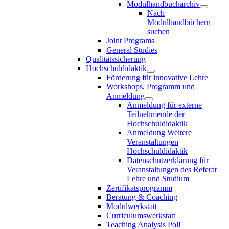
Modulhandbucharchiv
Nach
Modulhandbüchern
suchen
Joint Programs
General Studies
Qualitätssicherung
Hochschuldidaktik
Förderung für innovative Lehre
Workshops, Programm und
Anmeldung
Anmeldung für externe
Teilnehmende der
Hochschuldidaktik
Anmeldung Weitere
Veranstaltungen
Hochschuldidaktik
Datenschutzerklärung für
Veranstaltungen des Referat
Lehre und Studium
Zertifikatsprogramm
Beratung & Coaching
Modulwerkstatt
Curriculumswerkstatt
Teaching Analysis Poll