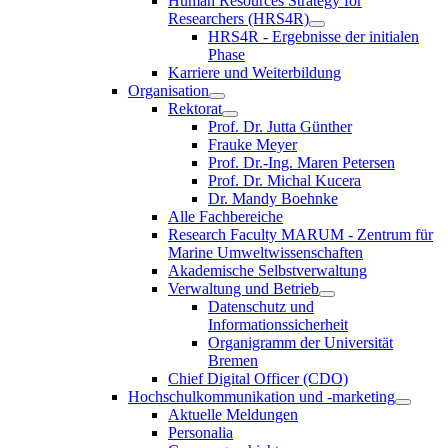
Human Resources Strategy for
Researchers (HRS4R)
HRS4R - Ergebnisse der initialen
Phase
Karriere und Weiterbildung
Organisation
Rektorat
Prof. Dr. Jutta Günther
Frauke Meyer
Prof. Dr.-Ing. Maren Petersen
Prof. Dr. Michal Kucera
Dr. Mandy Boehnke
Alle Fachbereiche
Research Faculty MARUM - Zentrum für
Marine Umweltwissenschaften
Akademische Selbstverwaltung
Verwaltung und Betrieb
Datenschutz und
Informationssicherheit
Organigramm der Universität
Bremen
Chief Digital Officer (CDO)
Hochschulkommunikation und -marketing
Aktuelle Meldungen
Personalia