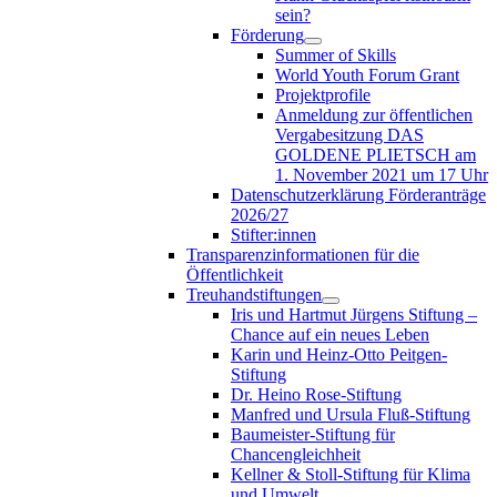
sein?
Förderung
Summer of Skills
World Youth Forum Grant
Projektprofile
Anmeldung zur öffentlichen
Vergabesitzung DAS
GOLDENE PLIETSCH am
1. November 2021 um 17 Uhr
Datenschutzerklärung Förderanträge
2026/27
Stifter:innen
Transparenzinformationen für die
Öffentlichkeit
Treuhandstiftungen
Iris und Hartmut Jürgens Stiftung –
Chance auf ein neues Leben
Karin und Heinz-Otto Peitgen-
Stiftung
Dr. Heino Rose-Stiftung
Manfred und Ursula Fluß-Stiftung
Baumeister-Stiftung für
Chancengleichheit
Kellner & Stoll-Stiftung für Klima
und Umwelt