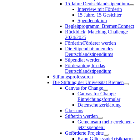
15 Jahre Deutschlandstipendium
Interview mit Förderin
15 Jahre, 15 Gesichter
Spendenaktion
Begleitprogramm: BremenConnect
Rückblick: Matching Challenge
2024/2025
Förderin/Förderer werden
Die Stipendiat:innen des
Deutschlandstipendiums
Stipendiat werden
Förderantrag für das
Deutschlandstipendium
Stiftungsprofessuren
Die Stiftung der Universität Bremen
Canvas for Change
Canvas for Change
Einreichungsformular
Datenschutzerklärung
Über uns
Stifter:in werden
Gemeinsam mehr erreichen -
jetzt spenden!
Geförderte Projekte
Kann Glücksspiel risikoarm