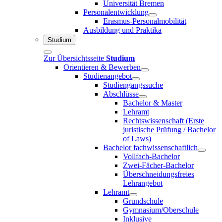
Universität Bremen
Personalentwicklung
Erasmus-Personalmobilität
Ausbildung und Praktika
Studium
Zur Übersichtsseite
Studium
Orientieren & Bewerben
Studienangebot
Studiengangssuche
Abschlüsse
Bachelor & Master
Lehramt
Rechtswissenschaft (Erste
juristische Prüfung / Bachelor
of Laws)
Bachelor fachwissenschaftlich
Vollfach-Bachelor
Zwei-Fächer-Bachelor
Überschneidungsfreies
Lehrangebot
Lehramt
Grundschule
Gymnasium/Oberschule
Inklusive