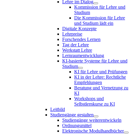
Lehre im Dialog
Kommission für Lehre und
Studium
Die Kommission für Lehre
und Studium lädt ein
Digitale Konzepte
Lehrpreise
Forschendes Lernen
Tag der Lehre
Werkstatt Lehre
Lernraumentwicklung
KI-basierte Systeme für Lehre und
Studium
KI für Lehre und Prüfungen
KI in der Lehre: Rechtliche
Empfehlungen
Beratung und Vernetzung zu
KI
Workshops und
Selbstlernkurse zu KI
Leitbild
Studiengänge gestalten
Studiengänge weiterentwickeln
Ordnungsmittel
Elektronische Modulhandbücher