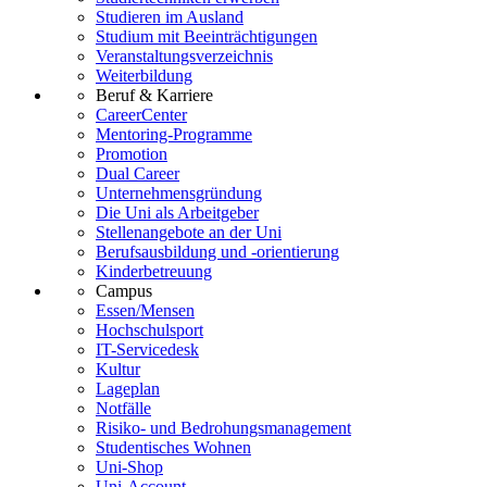
Studieren im Ausland
Studium mit Beeinträchtigungen
Veranstaltungsverzeichnis
Weiterbildung
Beruf & Karriere
CareerCenter
Mentoring-Programme
Promotion
Dual Career
Unternehmensgründung
Die Uni als Arbeitgeber
Stellenangebote an der Uni
Berufsausbildung und -orientierung
Kinderbetreuung
Campus
Essen/Mensen
Hochschulsport
IT-Servicedesk
Kultur
Lageplan
Notfälle
Risiko- und Bedrohungsmanagement
Studentisches Wohnen
Uni-Shop
Uni-Account