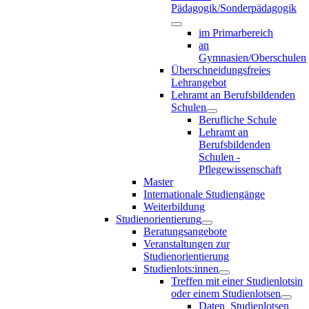
Pädagogik/Sonderpädagogik
im Primarbereich
an
Gymnasien/Oberschulen
Überschneidungsfreies
Lehrangebot
Lehramt an Berufsbildenden
Schulen
Berufliche Schule
Lehramt an
Berufsbildenden
Schulen -
Pflegewissenschaft
Master
Internationale Studiengänge
Weiterbildung
Studienorientierung
Beratungsangebote
Veranstaltungen zur
Studienorientierung
Studienlots:innen
Treffen mit einer Studienlotsin
oder einem Studienlotsen
Daten_Studienlotsen