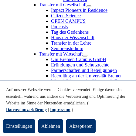
Transfer mit Gesellschaft
Impact Pioneers in Residence
Citizen Science
OPEN CAMPUS
Podcasts
Tag des Gedenkens
Haus der Wissenschaft
Transfer in der Lehre
Seniorenstudium
Transfer mit Wirtschaft
Uni Bremen Campus GmbH
Erfindungen und Schutzrechte
Partnerschaften und Beteiligungen
Recruiting an der Universität Bremen
Weiterbildung an der Universität Bremen
Transfer mit Schule
Auf unserer Webseite werden Cookies verwendet. Einige davon sind
Schülerinnen und Schüler
essentiell, während uns andere die Verbesserung und Optimierung der
MINT-Schnupperstudium
Schulklassen
Website im Sinne der Nutzenden ermöglichen. (
Lehrkräfte
Datenschutzerklärung
|
Impressum
)
Gründungsunterstützung
UniTransfer - Servicestelle für Transferaktivitäten
Einstellungen
Ablehnen
Akzeptieren
Transfermagazin der Universität Bremen
Transferpreis der Universität Bremen