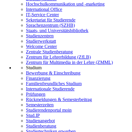
Hochschulkommunikation und -marketing
International Office
IT-Service Center
Sekretariat für Studierende
Sprachenzentrum (SZHB)
Staats- und Universitätsbibliothek
Studienzentren
Studierwerkstatt
Welcome Center
Zentrale Studienberatung
Zentrum für Lehrerbildung (ZfLB)
Zentrum für Multimedia in der Lehre (ZMML)
Studium
Bewerbung & Einschreibung
Finanzierung
Familienfreundliches Studium
Internationale Studierende
Prüfungen
Rückmeldungen & Semesterbeitrag
Semesterzeiten
Studierendenportal moin
Stud.IP
Studienangebot
Studienberatung
Studiertechniken erwerben