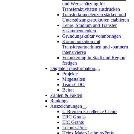
und Wertschätzung für
Transferaktivitäten ausdrücken
Transferkompetenzen stärken und
Unterstützungsstrukturen etablieren
Lehre, Studium und Transfer
zusammendenken
Gründungskultur voranbringen
Kommunikation mit
Transferpartnerinnen und -partnern
intensivieren
Verankerung in Stadt und Region
festigen
Digitale Transformation
Projekte
Mitgestalten
Team-CDO
Beirat
Zahlen & Fakten
Rankings
Auszeichnungen
U Bremen Excellence Chairs
ERC Grants
EIC Grants
Leibniz-Preis
Heinz Maier-Leibnitz-Preis