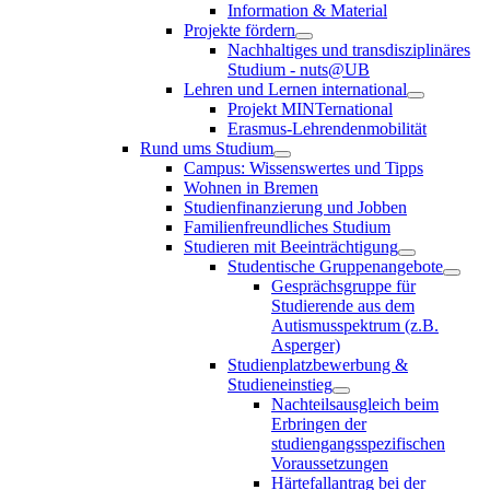
Information & Material
Projekte fördern
Nachhaltiges und transdisziplinäres
Studium - nuts@UB
Lehren und Lernen international
Projekt MINTernational
Erasmus-Lehrendenmobilität
Rund ums Studium
Campus: Wissenswertes und Tipps
Wohnen in Bremen
Studienfinanzierung und Jobben
Familienfreundliches Studium
Studieren mit Beeinträchtigung
Studentische Gruppenangebote
Gesprächsgruppe für
Studierende aus dem
Autismusspektrum (z.B.
Asperger)
Studienplatzbewerbung &
Studieneinstieg
Nachteilsausgleich beim
Erbringen der
studiengangsspezifischen
Voraussetzungen
Härtefallantrag bei der