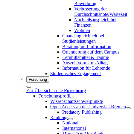
Bewerbung
Verbesserung der
Durchschnittsnote/Wartezeit
Nachteilsausgleich bei
Finanzen
Wohnen
Chancengleichheit bei
Studienleistungen
Beratung und Information
Orientierung auf dem Campus
Lernhilfsmittel & -räume
Auszeit vom Uni-Alltag
Information für Lehrende
Studentisches Engagement
Forschung
Zur Übersichtsseite
Forschung
Forschungsprofil
Wissenschaftsschwerpunkte
Open Access an der Universität Bremen
Predatory Publishing
Rankings
National
International
More Than Our Rank