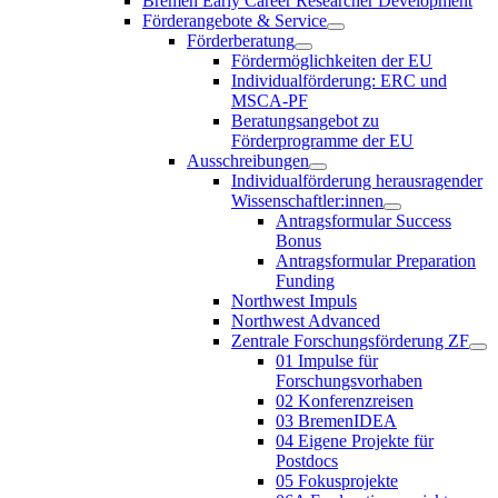
Bremen Early Career Researcher Development
Förderangebote & Service
Förderberatung
Fördermöglichkeiten der EU
Individualförderung: ERC und
MSCA-PF
Beratungsangebot zu
Förderprogramme der EU
Ausschreibungen
Individualförderung herausragender
Wissenschaftler:innen
Antragsformular Success
Bonus
Antragsformular Preparation
Funding
Northwest Impuls
Northwest Advanced
Zentrale Forschungsförderung ZF
01 Impulse für
Forschungsvorhaben
02 Konferenzreisen
03 BremenIDEA
04 Eigene Projekte für
Postdocs
05 Fokusprojekte