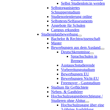
Selbst Studienlots:in werden
Selbstorganisiertes
Schnupperstudium
Studienorientierung online
Selbsttests/Selfassessments
Angebote für Schulen
Campus erkunden
Studienplatzbewerbung
Bachelor & Rechtswissenschaft
Master
Bewerbungen aus dem Ausland
Deutschkenntnisse
Sprachschulen in
Bremen
Austauschstudierende
Vorbereitungsstudium
Bewerbungen EU
Bewerbungen Nicht-EU
Freemover - Gaststudium
Studium für Geflüchtete
Neben- & Gasthörer
Hochschulzugangsberechtigung /
Studieren ohne Abitur
Hochschulzugang über eine
3-jährige Ausbildung