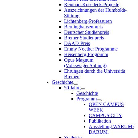
Reinhart-Koselleck-Projekte
Auszeichnungen der Humboldt-
Stiftung
Lichtenberg-Professuren
Berninghausenpreis
Deutscher Studienpreis
Bremer Studienpreis
DAAD-Preis
Emmy Noether Programme
Heisenberg-Programm
Opus Magnum
(VolkswagenStiftung)
Ehrungen durch die Universität
Bremen
Geschichte
50 Jahre
Geschichte
Programm
OPEN CAMPUS
WEEK
CAMPUS CITY
Publikation
Ausstellung WARUM?
DARUM.
Zeitleiste