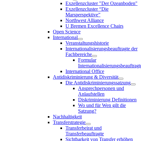
Exzellenzcluster "Der Ozeanboden"
Exzellenzcluster “Die
Marsperspektive”
Northwest Alliance
U Bremen Excellence Chairs
Open Science
International
Veranstaltungshistorie
Internationalisierungsbeauftragte der
Fachbereiche
Formular
Internationalisierungsbeauftragt
International Office
Antidiskriminierung & Diversität
Die Antidiskriminierungssatzung
Ansprechpersonen und
Anlaufstellen
Diskriminierung Definitionen
Wo und für Wen gilt die
Satzung?
Nachhaltigkeit
Transferstrategie
Transferbeirat und
Transferbeauftragte
Sichtbarkeit von Transfer erhöhen