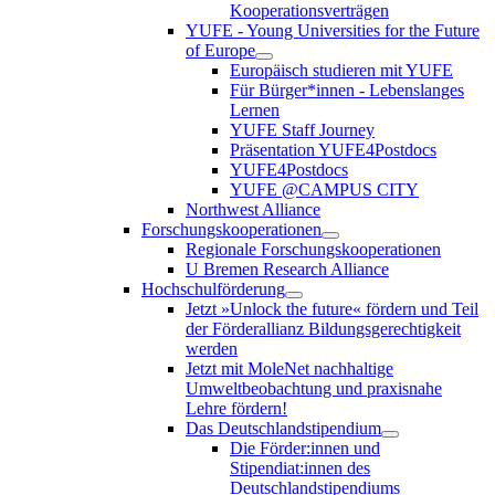
Kooperationsverträgen
YUFE - Young Universities for the Future
of Europe
Europäisch studieren mit YUFE
Für Bürger*innen - Lebenslanges
Lernen
YUFE Staff Journey
Präsentation YUFE4Postdocs
YUFE4Postdocs
YUFE @CAMPUS CITY
Northwest Alliance
Forschungskooperationen
Regionale Forschungskooperationen
U Bremen Research Alliance
Hochschulförderung
Jetzt »Unlock the future« fördern und Teil
der Förderallianz Bildungsgerechtigkeit
werden
Jetzt mit MoleNet nachhaltige
Umweltbeobachtung und praxisnahe
Lehre fördern!
Das Deutschlandstipendium
Die Förder:innen und
Stipendiat:innen des
Deutschlandstipendiums