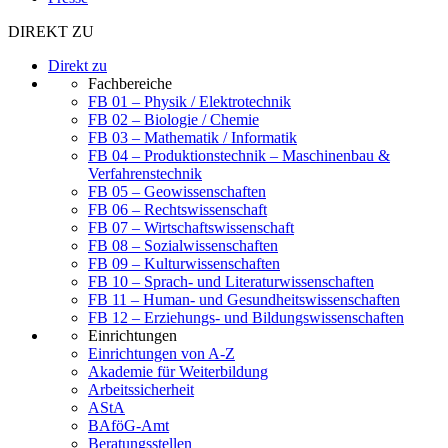
DIREKT ZU
Direkt zu
Fachbereiche
FB 01 – Physik / Elektrotechnik
FB 02 – Biologie / Chemie
FB 03 – Mathematik / Informatik
FB 04 – Produktionstechnik – Maschinenbau &
Verfahrenstechnik
FB 05 – Geowissenschaften
FB 06 – Rechtswissenschaft
FB 07 – Wirtschaftswissenschaft
FB 08 – Sozialwissenschaften
FB 09 – Kulturwissenschaften
FB 10 – Sprach- und Literaturwissenschaften
FB 11 – Human- und Gesundheitswissenschaften
FB 12 – Erziehungs- und Bildungswissenschaften
Einrichtungen
Einrichtungen von A-Z
Akademie für Weiterbildung
Arbeitssicherheit
AStA
BAföG-Amt
Beratungsstellen