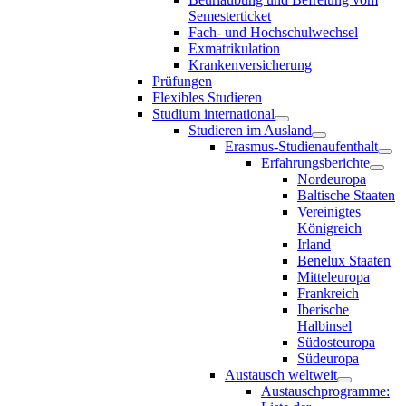
Semesterticket
Fach- und Hochschulwechsel
Exmatrikulation
Krankenversicherung
Prüfungen
Flexibles Studieren
Studium international
Studieren im Ausland
Erasmus-Studienaufenthalt
Erfahrungsberichte
Nordeuropa
Baltische Staaten
Vereinigtes
Königreich
Irland
Benelux Staaten
Mitteleuropa
Frankreich
Iberische
Halbinsel
Südosteuropa
Südeuropa
Austausch weltweit
Austauschprogramme: