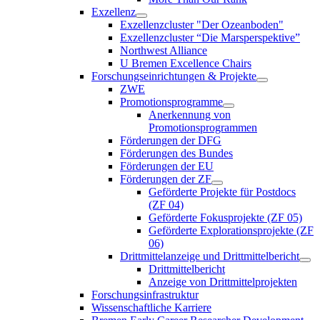
Exzellenz
Exzellenzcluster "Der Ozeanboden"
Exzellenzcluster “Die Marsperspektive”
Northwest Alliance
U Bremen Excellence Chairs
Forschungseinrichtungen & Projekte
ZWE
Promotionsprogramme
Anerkennung von
Promotionsprogrammen
Förderungen der DFG
Förderungen des Bundes
Förderungen der EU
Förderungen der ZF
Geförderte Projekte für Postdocs
(ZF 04)
Geförderte Fokusprojekte (ZF 05)
Geförderte Explorationsprojekte (ZF
06)
Drittmittelanzeige und Drittmittelbericht
Drittmittelbericht
Anzeige von Drittmittelprojekten
Forschungsinfrastruktur
Wissenschaftliche Karriere