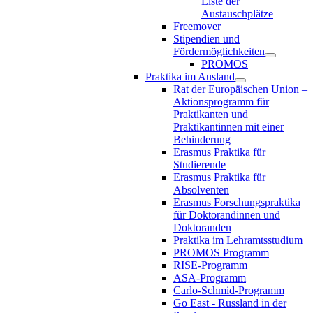
Liste der
Austauschplätze
Freemover
Stipendien und
Fördermöglichkeiten
PROMOS
Praktika im Ausland
Rat der Europäischen Union –
Aktionsprogramm für
Praktikanten und
Praktikantinnen mit einer
Behinderung
Erasmus Praktika für
Studierende
Erasmus Praktika für
Absolventen
Erasmus Forschungspraktika
für Doktorandinnen und
Doktoranden
Praktika im Lehramtsstudium
PROMOS Programm
RISE-Programm
ASA-Programm
Carlo-Schmid-Programm
Go East - Russland in der