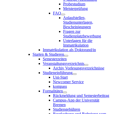
Probestudium
Meisterprüfung
FAQ
Anlaufstellen,
Studienunterlagen,
Bescheinigungen
Fragen zur
Studienplatzbewerbung
Unterlagen für die
Immatrikulation
Immatrikulation als Doktorand/in
Starten & Studieren
Semesterzeiten
Veranstaltungsverzeichnis
Archiv Vorlesungsverzeichnisse
Studieneinführung
Uni-Start
Newcomer Service
kompass
Formalitäten
Rückmeldung und Semesterbeitrag
Campus-App der Universität
Bremen
Studiengebühren
Beurlaubung und Befreiung vom