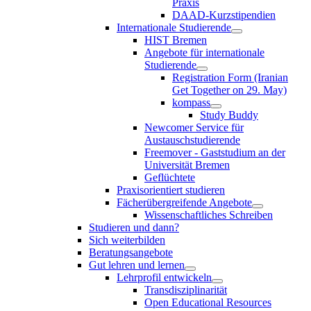
Praxis
DAAD-Kurzstipendien
Internationale Studierende
HIST Bremen
Angebote für internationale
Studierende
Registration Form (Iranian
Get Together on 29. May)
kompass
Study Buddy
Newcomer Service für
Austauschstudierende
Freemover - Gaststudium an der
Universität Bremen
Geflüchtete
Praxisorientiert studieren
Fächerübergreifende Angebote
Wissenschaftliches Schreiben
Studieren und dann?
Sich weiterbilden
Beratungsangebote
Gut lehren und lernen
Lehrprofil entwickeln
Transdisziplinarität
Open Educational Resources