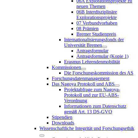
06A Explorationsprojekte zu
neuen Themen
06B Interdisziplinäre
Explorationsprojekte
07 Verbundvorhaben
08 Prämien
Bremer Studienpreis
Internationalisierungsfonds der
Universität Bremen
Antragsformular
Antragsformular (Kopie 1)
Erasmus Lehrendenmobilität
Kommissionen
Die Forschungskommission des AS
Forschungsdatenmanagement
Das Nagoya Protokoll und ABS
Projektabfrage zum Nagoya-
Protokoll und zur EU-ABS-
Verordnung
Informationen zum Datenschutz
gemäß Art. 13 DS-GVO
Stipendien
Downloads
Wissenschaftliche Integrität und Forschungsethik