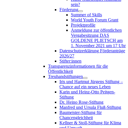
sein?
Förderung
Summer of Skills
World Youth Forum Grant
Projektprofile
Anmeldung zur öffentlichen
Vergabesitzung DAS
GOLDENE PLIETSCH am
1. November 2021 um 17 Uhr
Datenschutzerklärung Förderanträge
2026/27
Stifter:innen
Transparenzinformationen für die
Öffentlichkeit
Treuhandstiftungen
Iris und Hartmut Jürgens Stiftung –
Chance auf ein neues Leben
Karin und Heinz-Otto Peitgen-
Stiftung
Dr. Heino Rose-Stiftung
Manfred und Ursula Fluß-Stiftung
Baumeister-Stiftung für
Chancengleichheit
Kellner & Stoll-Stiftung für Klima
und Umwelt