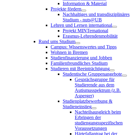
Information & Material
Projekte fördern
Nachhaltiges und transdisziplinäres
Studium - nuts@UB
Lehren und Lernen international
Projekt MINTernational
Erasmus-Lehrendenmobilität
Rund ums Studium
Campus: Wissenswertes und Tipps
Wohnen in Bremen
Studienfinanzierung und Jobben
Familienfreundliches Studium
Studieren mit Beeinträchtigung
Studentische Gruppenangebote
Gesprächsgruppe für
Studierende aus dem
Autismusspektrum (z.B.
Asperger)
Studienplatzbewerbung &
Studieneinstieg
Nachteilsausgleich beim
Erbringen der
studiengangsspezifischen
Voraussetzungen
Härtefallantrag bei der