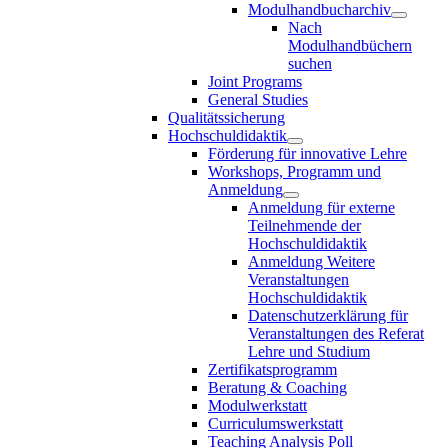
Modulhandbucharchiv
Nach
Modulhandbüchern
suchen
Joint Programs
General Studies
Qualitätssicherung
Hochschuldidaktik
Förderung für innovative Lehre
Workshops, Programm und
Anmeldung
Anmeldung für externe
Teilnehmende der
Hochschuldidaktik
Anmeldung Weitere
Veranstaltungen
Hochschuldidaktik
Datenschutzerklärung für
Veranstaltungen des Referat
Lehre und Studium
Zertifikatsprogramm
Beratung & Coaching
Modulwerkstatt
Curriculumswerkstatt
Teaching Analysis Poll