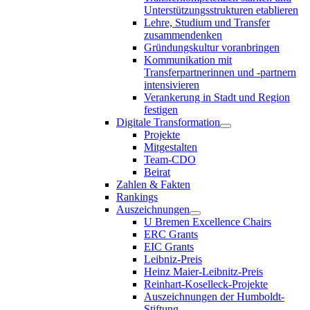
Unterstützungsstrukturen etablieren
Lehre, Studium und Transfer
zusammendenken
Gründungskultur voranbringen
Kommunikation mit
Transferpartnerinnen und -partnern
intensivieren
Verankerung in Stadt und Region
festigen
Digitale Transformation
Projekte
Mitgestalten
Team-CDO
Beirat
Zahlen & Fakten
Rankings
Auszeichnungen
U Bremen Excellence Chairs
ERC Grants
EIC Grants
Leibniz-Preis
Heinz Maier-Leibnitz-Preis
Reinhart-Koselleck-Projekte
Auszeichnungen der Humboldt-
Stiftung