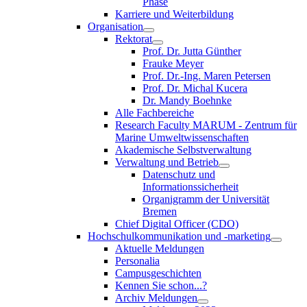
Phase
Karriere und Weiterbildung
Organisation
Rektorat
Prof. Dr. Jutta Günther
Frauke Meyer
Prof. Dr.-Ing. Maren Petersen
Prof. Dr. Michal Kucera
Dr. Mandy Boehnke
Alle Fachbereiche
Research Faculty MARUM - Zentrum für
Marine Umweltwissenschaften
Akademische Selbstverwaltung
Verwaltung und Betrieb
Datenschutz und
Informationssicherheit
Organigramm der Universität
Bremen
Chief Digital Officer (CDO)
Hochschulkommunikation und -marketing
Aktuelle Meldungen
Personalia
Campusgeschichten
Kennen Sie schon...?
Archiv Meldungen