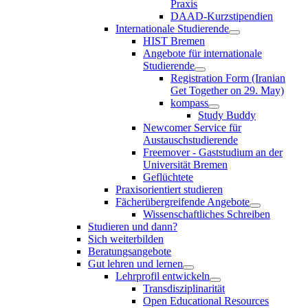
Praxis
DAAD-Kurzstipendien
Internationale Studierende
HIST Bremen
Angebote für internationale
Studierende
Registration Form (Iranian
Get Together on 29. May)
kompass
Study Buddy
Newcomer Service für
Austauschstudierende
Freemover - Gaststudium an der
Universität Bremen
Geflüchtete
Praxisorientiert studieren
Fächerübergreifende Angebote
Wissenschaftliches Schreiben
Studieren und dann?
Sich weiterbilden
Beratungsangebote
Gut lehren und lernen
Lehrprofil entwickeln
Transdisziplinarität
Open Educational Resources