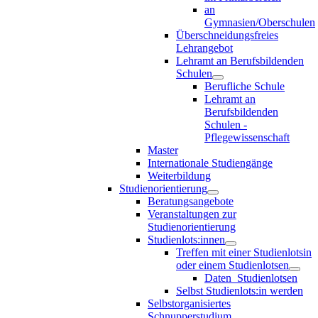
an
Gymnasien/Oberschulen
Überschneidungsfreies
Lehrangebot
Lehramt an Berufsbildenden
Schulen
Berufliche Schule
Lehramt an
Berufsbildenden
Schulen -
Pflegewissenschaft
Master
Internationale Studiengänge
Weiterbildung
Studienorientierung
Beratungsangebote
Veranstaltungen zur
Studienorientierung
Studienlots:innen
Treffen mit einer Studienlotsin
oder einem Studienlotsen
Daten_Studienlotsen
Selbst Studienlots:in werden
Selbstorganisiertes
Schnupperstudium