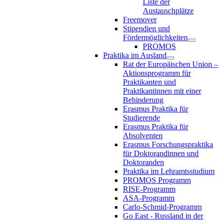
Liste der
Austauschplätze
Freemover
Stipendien und
Fördermöglichkeiten
PROMOS
Praktika im Ausland
Rat der Europäischen Union –
Aktionsprogramm für
Praktikanten und
Praktikantinnen mit einer
Behinderung
Erasmus Praktika für
Studierende
Erasmus Praktika für
Absolventen
Erasmus Forschungspraktika
für Doktorandinnen und
Doktoranden
Praktika im Lehramtsstudium
PROMOS Programm
RISE-Programm
ASA-Programm
Carlo-Schmid-Programm
Go East - Russland in der