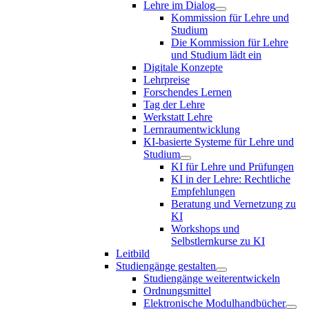
Lehre im Dialog
Kommission für Lehre und
Studium
Die Kommission für Lehre
und Studium lädt ein
Digitale Konzepte
Lehrpreise
Forschendes Lernen
Tag der Lehre
Werkstatt Lehre
Lernraumentwicklung
KI-basierte Systeme für Lehre und
Studium
KI für Lehre und Prüfungen
KI in der Lehre: Rechtliche
Empfehlungen
Beratung und Vernetzung zu
KI
Workshops und
Selbstlernkurse zu KI
Leitbild
Studiengänge gestalten
Studiengänge weiterentwickeln
Ordnungsmittel
Elektronische Modulhandbücher