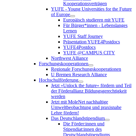
Kooperationsverträgen
YUFE - Young Universities for the Future
of Europe
Europäisch studieren mit YUFE
Für Bürger*innen - Lebenslanges
Lernen
YUFE Staff Journey
Präsentation YUFE4Postdocs
YUFE4Postdocs
YUFE @CAMPUS CITY
Northwest Alliance
Forschungskooperationen
Regionale Forschungskooperationen
U Bremen Research Alliance
Hochschulförderung
Jetzt »Unlock the future« fördern und Teil
der Förderallianz Bildungsgerechtigkeit
werden
Jetzt mit MoleNet nachhaltige
Umweltbeobachtung und praxisnahe
Lehre fördern!
Das Deutschlandstipendium
Die Förder:innen und
Stipendiat:innen des
Deutschlandstipendiums