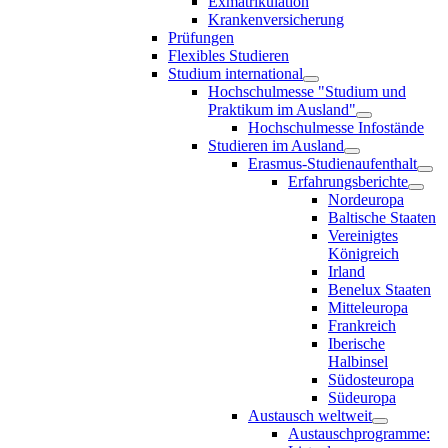
Exmatrikulation
Krankenversicherung
Prüfungen
Flexibles Studieren
Studium international
Hochschulmesse "Studium und
Praktikum im Ausland"
Hochschulmesse Infostände
Studieren im Ausland
Erasmus-Studienaufenthalt
Erfahrungsberichte
Nordeuropa
Baltische Staaten
Vereinigtes
Königreich
Irland
Benelux Staaten
Mitteleuropa
Frankreich
Iberische
Halbinsel
Südosteuropa
Südeuropa
Austausch weltweit
Austauschprogramme: