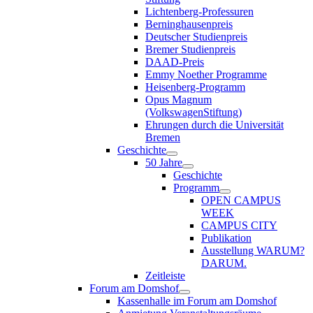
Lichtenberg-Professuren
Berninghausenpreis
Deutscher Studienpreis
Bremer Studienpreis
DAAD-Preis
Emmy Noether Programme
Heisenberg-Programm
Opus Magnum
(VolkswagenStiftung)
Ehrungen durch die Universität
Bremen
Geschichte
50 Jahre
Geschichte
Programm
OPEN CAMPUS
WEEK
CAMPUS CITY
Publikation
Ausstellung WARUM?
DARUM.
Zeitleiste
Forum am Domshof
Kassenhalle im Forum am Domshof