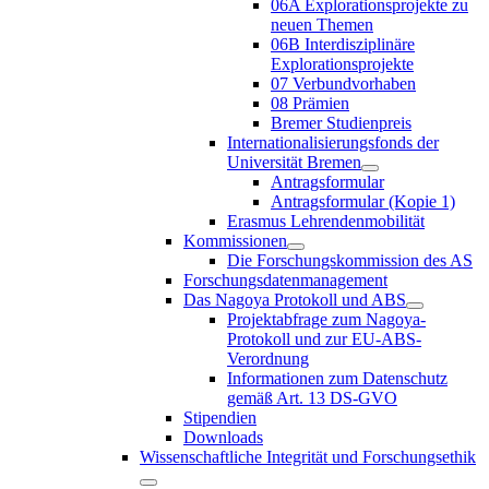
06A Explorationsprojekte zu
neuen Themen
06B Interdisziplinäre
Explorationsprojekte
07 Verbundvorhaben
08 Prämien
Bremer Studienpreis
Internationalisierungsfonds der
Universität Bremen
Antragsformular
Antragsformular (Kopie 1)
Erasmus Lehrendenmobilität
Kommissionen
Die Forschungskommission des AS
Forschungsdatenmanagement
Das Nagoya Protokoll und ABS
Projektabfrage zum Nagoya-
Protokoll und zur EU-ABS-
Verordnung
Informationen zum Datenschutz
gemäß Art. 13 DS-GVO
Stipendien
Downloads
Wissenschaftliche Integrität und Forschungsethik