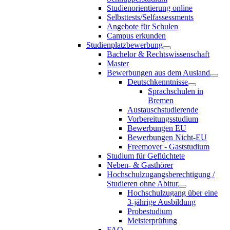
Studienorientierung online
Selbsttests/Selfassessments
Angebote für Schulen
Campus erkunden
Studienplatzbewerbung
Bachelor & Rechtswissenschaft
Master
Bewerbungen aus dem Ausland
Deutschkenntnisse
Sprachschulen in
Bremen
Austauschstudierende
Vorbereitungsstudium
Bewerbungen EU
Bewerbungen Nicht-EU
Freemover - Gaststudium
Studium für Geflüchtete
Neben- & Gasthörer
Hochschulzugangsberechtigung /
Studieren ohne Abitur
Hochschulzugang über eine
3-jährige Ausbildung
Probestudium
Meisterprüfung
FAQ