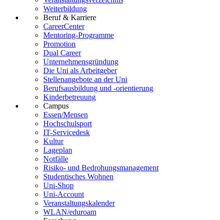
Weiterbildung
Beruf & Karriere
CareerCenter
Mentoring-Programme
Promotion
Dual Career
Unternehmensgründung
Die Uni als Arbeitgeber
Stellenangebote an der Uni
Berufsausbildung und -orientierung
Kinderbetreuung
Campus
Essen/Mensen
Hochschulsport
IT-Servicedesk
Kultur
Lageplan
Notfälle
Risiko- und Bedrohungsmanagement
Studentisches Wohnen
Uni-Shop
Uni-Account
Veranstaltungskalender
WLAN/eduroam