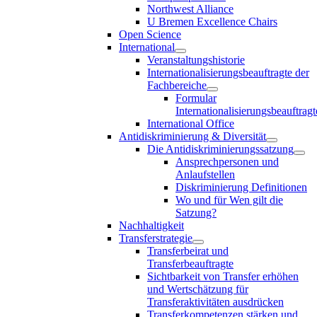
Northwest Alliance
U Bremen Excellence Chairs
Open Science
International
Veranstaltungshistorie
Internationalisierungsbeauftragte der
Fachbereiche
Formular
Internationalisierungsbeauftragt
International Office
Antidiskriminierung & Diversität
Die Antidiskriminierungssatzung
Ansprechpersonen und
Anlaufstellen
Diskriminierung Definitionen
Wo und für Wen gilt die
Satzung?
Nachhaltigkeit
Transferstrategie
Transferbeirat und
Transferbeauftragte
Sichtbarkeit von Transfer erhöhen
und Wertschätzung für
Transferaktivitäten ausdrücken
Transferkompetenzen stärken und