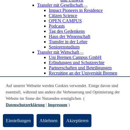
Transfer mit Gesellschaft
Impact Pioneers in Residence
Citizen Science
OPEN CAMPUS
Podcasts
Tag des Gedenkens
Haus der Wissenschaft
Transfer in der Lehre
Seniorenstudium
Transfer mit Wirtschaft
Uni Bremen Campus GmbH
Erfindungen und Schutzrechte
Partnerschaften und Beteiligungen
Recruiting an der Universität Bremen
Weiterbildung an der Universität Bremen
Transfer mit Schule
Auf unserer Webseite werden Cookies verwendet. Einige davon sind
Schülerinnen und Schüler
essentiell, während uns andere die Verbesserung und Optimierung der
MINT-Schnupperstudium
Website im Sinne der Nutzenden ermöglichen. (
Schulklassen
Lehrkräfte
Datenschutzerklärung
|
Impressum
)
Gründungsunterstützung
UniTransfer - Servicestelle für Transferaktivitäten
Einstellungen
Ablehnen
Akzeptieren
Transfermagazin der Universität Bremen