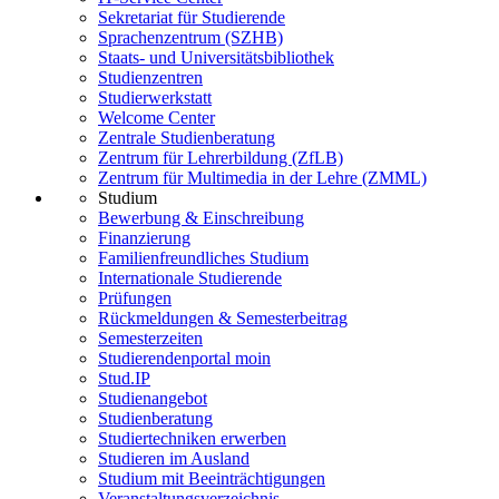
Sekretariat für Studierende
Sprachenzentrum (SZHB)
Staats- und Universitätsbibliothek
Studienzentren
Studierwerkstatt
Welcome Center
Zentrale Studienberatung
Zentrum für Lehrerbildung (ZfLB)
Zentrum für Multimedia in der Lehre (ZMML)
Studium
Bewerbung & Einschreibung
Finanzierung
Familienfreundliches Studium
Internationale Studierende
Prüfungen
Rückmeldungen & Semesterbeitrag
Semesterzeiten
Studierendenportal moin
Stud.IP
Studienangebot
Studienberatung
Studiertechniken erwerben
Studieren im Ausland
Studium mit Beeinträchtigungen
Veranstaltungsverzeichnis