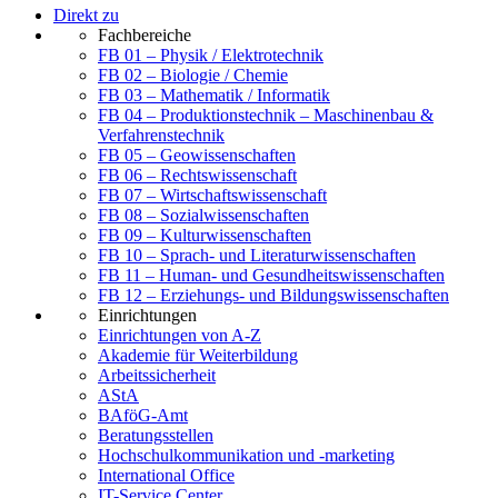
Direkt zu
Fachbereiche
FB 01 – Physik / Elektrotechnik
FB 02 – Biologie / Chemie
FB 03 – Mathematik / Informatik
FB 04 – Produktionstechnik – Maschinenbau &
Verfahrenstechnik
FB 05 – Geowissenschaften
FB 06 – Rechtswissenschaft
FB 07 – Wirtschaftswissenschaft
FB 08 – Sozialwissenschaften
FB 09 – Kulturwissenschaften
FB 10 – Sprach- und Literaturwissenschaften
FB 11 – Human- und Gesundheitswissenschaften
FB 12 – Erziehungs- und Bildungswissenschaften
Einrichtungen
Einrichtungen von A-Z
Akademie für Weiterbildung
Arbeitssicherheit
AStA
BAföG-Amt
Beratungsstellen
Hochschulkommunikation und -marketing
International Office
IT-Service Center