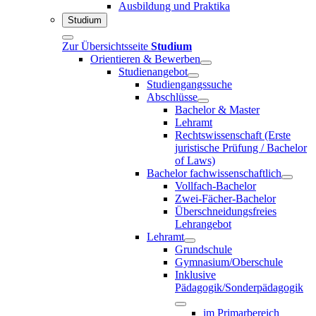
Ausbildung und Praktika
Studium
Zur Übersichtsseite
Studium
Orientieren & Bewerben
Studienangebot
Studiengangssuche
Abschlüsse
Bachelor & Master
Lehramt
Rechtswissenschaft (Erste
juristische Prüfung / Bachelor
of Laws)
Bachelor fachwissenschaftlich
Vollfach-Bachelor
Zwei-Fächer-Bachelor
Überschneidungsfreies
Lehrangebot
Lehramt
Grundschule
Gymnasium/Oberschule
Inklusive
Pädagogik/Sonderpädagogik
im Primarbereich