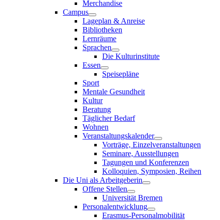
Merchandise
Campus
Lageplan & Anreise
Bibliotheken
Lernräume
Sprachen
Die Kulturinstitute
Essen
Speisepläne
Sport
Mentale Gesundheit
Kultur
Beratung
Täglicher Bedarf
Wohnen
Veranstaltungskalender
Vorträge, Einzelveranstaltungen
Seminare, Ausstellungen
Tagungen und Konferenzen
Kolloquien, Symposien, Reihen
Die Uni als Arbeitgeberin
Offene Stellen
Universität Bremen
Personalentwicklung
Erasmus-Personalmobilität