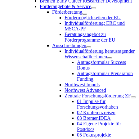
Bremen Early Career Researcher Development
Förderangebote & Service
Förderberatung
Fördermöglichkeiten der EU
Individualförderung: ERC und
MSCA-PF
Beratungsangebot zu
Förderprogramme der EU
Ausschreibungen
Individualförderung herausragender
Wissenschaftler:innen
Antragsformular Success
Bonus
Antragsformular Preparation
Funding
Northwest Impuls
Northwest Advanced
Zentrale Forschungsförderung ZF
01 Impulse für
Forschungsvorhaben
02 Konferenzreisen
03 BremenIDEA
04 Eigene Projekte für
Postdocs
05 Fokusprojekte