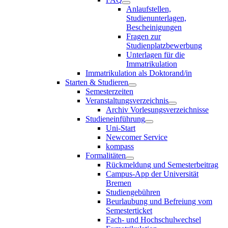
Anlaufstellen,
Studienunterlagen,
Bescheinigungen
Fragen zur
Studienplatzbewerbung
Unterlagen für die
Immatrikulation
Immatrikulation als Doktorand/in
Starten & Studieren
Semesterzeiten
Veranstaltungsverzeichnis
Archiv Vorlesungsverzeichnisse
Studieneinführung
Uni-Start
Newcomer Service
kompass
Formalitäten
Rückmeldung und Semesterbeitrag
Campus-App der Universität
Bremen
Studiengebühren
Beurlaubung und Befreiung vom
Semesterticket
Fach- und Hochschulwechsel