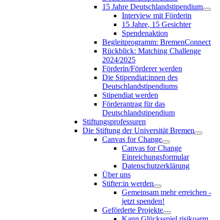
15 Jahre Deutschlandstipendium
Interview mit Förderin
15 Jahre, 15 Gesichter
Spendenaktion
Begleitprogramm: BremenConnect
Rückblick: Matching Challenge
2024/2025
Förderin/Förderer werden
Die Stipendiat:innen des
Deutschlandstipendiums
Stipendiat werden
Förderantrag für das
Deutschlandstipendium
Stiftungsprofessuren
Die Stiftung der Universität Bremen
Canvas for Change
Canvas for Change
Einreichungsformular
Datenschutzerklärung
Über uns
Stifter:in werden
Gemeinsam mehr erreichen -
jetzt spenden!
Geförderte Projekte
Kann Glücksspiel risikoarm