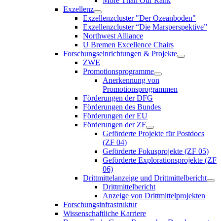
More Than Our Rank
Exzellenz
Exzellenzcluster "Der Ozeanboden"
Exzellenzcluster “Die Marsperspektive”
Northwest Alliance
U Bremen Excellence Chairs
Forschungseinrichtungen & Projekte
ZWE
Promotionsprogramme
Anerkennung von
Promotionsprogrammen
Förderungen der DFG
Förderungen des Bundes
Förderungen der EU
Förderungen der ZF
Geförderte Projekte für Postdocs
(ZF 04)
Geförderte Fokusprojekte (ZF 05)
Geförderte Explorationsprojekte (ZF
06)
Drittmittelanzeige und Drittmittelbericht
Drittmittelbericht
Anzeige von Drittmittelprojekten
Forschungsinfrastruktur
Wissenschaftliche Karriere