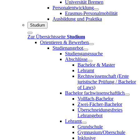
Universität Bremen
Personalentwicklung
Erasmus-Personalmobilität
Ausbildung und Praktika
Studium
Zur Übersichtsseite
Studium
Orientieren & Bewerben
Studienangebot
Studiengangssuche
Abschlüsse
Bachelor & Master
Lehramt
Rechtswissenschaft (Erste
juristische Prüfung / Bachelor
of Laws)
Bachelor fachwissenschaftlich
Vollfach-Bachelor
Zwei-Fächer-Bachelor
Überschneidungsfreies
Lehrangebot
Lehramt
Grundschule
Gymnasium/Oberschule
Inklusive