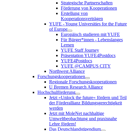
Strategische Partnerschaften
Förderung von Kooperationen
Erstellung von
Kooperationsverträgen
YUFE - Young Universities for the Future
of Europe
Europäisch studieren mit YUFE
Für Bürger*innen - Lebenslanges
Lernen
YUFE Staff Journey
Präsentation YUFE4Postdocs
YUFE4Postdocs
YUFE @CAMPUS CITY
Northwest Alliance
Forschungskooperationen
Regionale Forschungskooperationen
U Bremen Research Alliance
Hochschulförderung
Jetzt »Unlock the future« fördern und Teil
der Förderallianz Bildungsgerechtigkeit
werden
Jetzt mit MoleNet nachhaltige
Umweltbeobachtung und praxisnahe
Lehre fördern!
Das Deutschlandstipendium