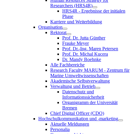
Human Resources Strategy for
Researchers (HRS4R)
HRS4R - Ergebnisse der initialen
Phase
Karriere und Weiterbildung
Organisation
Rektorat
Prof. Dr. Jutta Günther
Frauke Meyer
Prof. Dr.-Ing. Maren Petersen
Prof. Dr. Michal Kucera
Dr. Mandy Boehnke
Alle Fachbereiche
Research Faculty MARUM - Zentrum für
Marine Umweltwissenschaften
Akademische Selbstverwaltung
Verwaltung und Betrieb
Datenschutz und
Informationssicherheit
Organigramm der Universität
Bremen
Chief Digital Officer (CDO)
Hochschulkommunikation und -marketing
Aktuelle Meldungen
Personalia