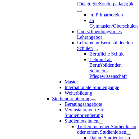
Pädagogik/Sonderpädagogik
im Primarbereich
an
Gymnasien/Oberschulen
Überschneidungsfreies
Lehrangebot
Lehramt an Berufsbildenden
Schulen
Berufliche Schule
Lehramt an
Berufsbildenden
Schulen -
Pflegewissenschaft
Master
Internationale Studiengänge
Weiterbildung
Studienorientierung
Beratungsangebote
Veranstaltungen zur
Studienorientierung
Studienlots:innen
Treffen mit einer Studienlotsin
oder einem Studienlotsen
Daten_Studienlotsen