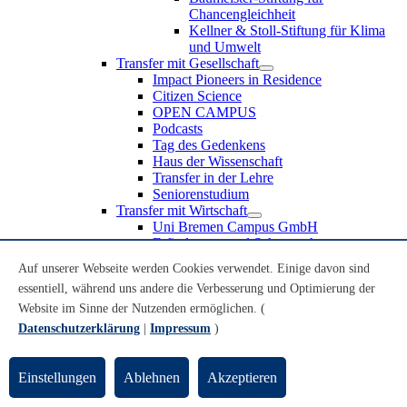
Chancengleichheit
Kellner & Stoll-Stiftung für Klima
und Umwelt
Transfer mit Gesellschaft
Impact Pioneers in Residence
Citizen Science
OPEN CAMPUS
Podcasts
Tag des Gedenkens
Haus der Wissenschaft
Transfer in der Lehre
Seniorenstudium
Transfer mit Wirtschaft
Uni Bremen Campus GmbH
Erfindungen und Schutzrechte
Partnerschaften und Beteiligungen
Auf unserer Webseite werden Cookies verwendet. Einige davon sind
Recruiting an der Universität Bremen
essentiell, während uns andere die Verbesserung und Optimierung der
Weiterbildung an der Universität Bremen
Transfer mit Schule
Website im Sinne der Nutzenden ermöglichen. (
Schülerinnen und Schüler
Datenschutzerklärung
|
Impressum
)
MINT-Schnupperstudium
Schulklassen
Lehrkräfte
Einstellungen
Ablehnen
Akzeptieren
Gründungsunterstützung
UniTransfer - Servicestelle für Transferaktivitäten