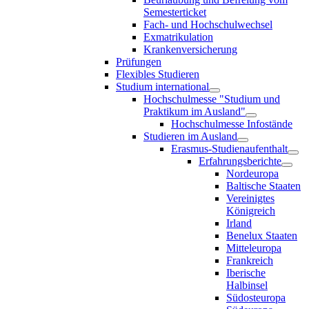
Semesterticket
Fach- und Hochschulwechsel
Exmatrikulation
Krankenversicherung
Prüfungen
Flexibles Studieren
Studium international
Hochschulmesse "Studium und
Praktikum im Ausland"
Hochschulmesse Infostände
Studieren im Ausland
Erasmus-Studienaufenthalt
Erfahrungsberichte
Nordeuropa
Baltische Staaten
Vereinigtes
Königreich
Irland
Benelux Staaten
Mitteleuropa
Frankreich
Iberische
Halbinsel
Südosteuropa