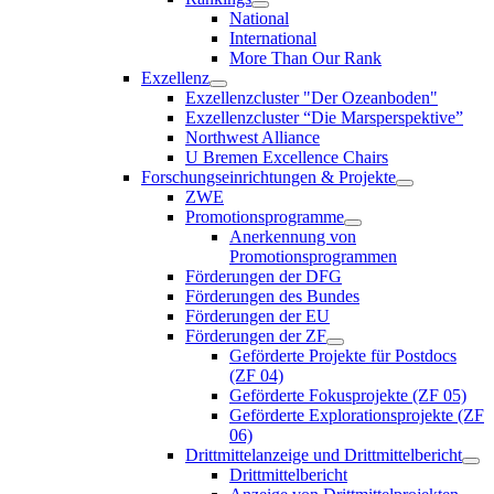
National
International
More Than Our Rank
Exzellenz
Exzellenzcluster "Der Ozeanboden"
Exzellenzcluster “Die Marsperspektive”
Northwest Alliance
U Bremen Excellence Chairs
Forschungseinrichtungen & Projekte
ZWE
Promotionsprogramme
Anerkennung von
Promotionsprogrammen
Förderungen der DFG
Förderungen des Bundes
Förderungen der EU
Förderungen der ZF
Geförderte Projekte für Postdocs
(ZF 04)
Geförderte Fokusprojekte (ZF 05)
Geförderte Explorationsprojekte (ZF
06)
Drittmittelanzeige und Drittmittelbericht
Drittmittelbericht