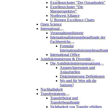
Exzellenzcluster "Der Ozeanboden"
Exzellenzcluster “Die
Marsperspektive”
Northwest Alliance
U Bremen Excellence Chairs
Open Science
International
Veranstaltungshistorie
Internationalisierungsbeauftragte der
Fachbereiche
Formular
Internationalisierungsbeauftragt
International Office
Antidiskriminierung & Diversität
Die Antidiskriminierungssatzung
Ansprechpersonen und
Anlaufstellen
Diskriminierung Definitionen
Wo und für Wen gilt die
Satzung?
Nachhaltigkeit
Transferstrategie
Transferbeirat und
Transferbeauftragte
Sichtbarkeit von Transfer erhöhen