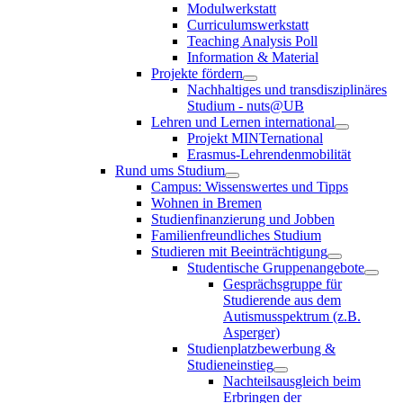
Modulwerkstatt
Curriculumswerkstatt
Teaching Analysis Poll
Information & Material
Projekte fördern
Nachhaltiges und transdisziplinäres
Studium - nuts@UB
Lehren und Lernen international
Projekt MINTernational
Erasmus-Lehrendenmobilität
Rund ums Studium
Campus: Wissenswertes und Tipps
Wohnen in Bremen
Studienfinanzierung und Jobben
Familienfreundliches Studium
Studieren mit Beeinträchtigung
Studentische Gruppenangebote
Gesprächsgruppe für
Studierende aus dem
Autismusspektrum (z.B.
Asperger)
Studienplatzbewerbung &
Studieneinstieg
Nachteilsausgleich beim
Erbringen der