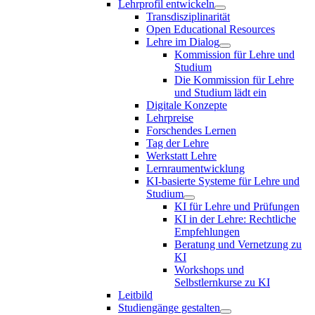
Lehrprofil entwickeln
Transdisziplinarität
Open Educational Resources
Lehre im Dialog
Kommission für Lehre und
Studium
Die Kommission für Lehre
und Studium lädt ein
Digitale Konzepte
Lehrpreise
Forschendes Lernen
Tag der Lehre
Werkstatt Lehre
Lernraumentwicklung
KI-basierte Systeme für Lehre und
Studium
KI für Lehre und Prüfungen
KI in der Lehre: Rechtliche
Empfehlungen
Beratung und Vernetzung zu
KI
Workshops und
Selbstlernkurse zu KI
Leitbild
Studiengänge gestalten