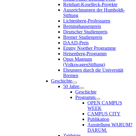
Reinhart-Koselleck-Projekte
Auszeichnungen der Humboldt-
Stiftung
Lichtenberg-Professuren
Berninghausenpreis
Deutscher Studienpreis
Bremer Studienpreis
DAAD-Preis
Emmy Noether Programme
Heisenberg-Programm
Opus Magnum
(VolkswagenStiftung)
Ehrungen durch die Universität
Bremen
Geschichte
50 Jahre
Geschichte
Programm
OPEN CAMPUS
WEEK
CAMPUS CITY
Publikation
Ausstellung WARUM?
DARUM.
Zeitleiste