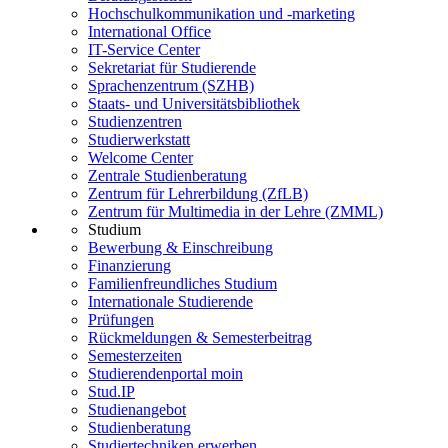
Hochschulkommunikation und -marketing
International Office
IT-Service Center
Sekretariat für Studierende
Sprachenzentrum (SZHB)
Staats- und Universitätsbibliothek
Studienzentren
Studierwerkstatt
Welcome Center
Zentrale Studienberatung
Zentrum für Lehrerbildung (ZfLB)
Zentrum für Multimedia in der Lehre (ZMML)
Studium
Bewerbung & Einschreibung
Finanzierung
Familienfreundliches Studium
Internationale Studierende
Prüfungen
Rückmeldungen & Semesterbeitrag
Semesterzeiten
Studierendenportal moin
Stud.IP
Studienangebot
Studienberatung
Studiertechniken erwerben