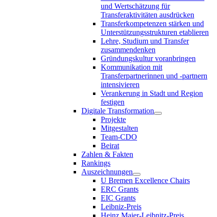
und Wertschätzung für
Transferaktivitäten ausdrücken
Transferkompetenzen stärken und
Unterstützungsstrukturen etablieren
Lehre, Studium und Transfer
zusammendenken
Gründungskultur voranbringen
Kommunikation mit
Transferpartnerinnen und -partnern
intensivieren
Verankerung in Stadt und Region
festigen
Digitale Transformation
Projekte
Mitgestalten
Team-CDO
Beirat
Zahlen & Fakten
Rankings
Auszeichnungen
U Bremen Excellence Chairs
ERC Grants
EIC Grants
Leibniz-Preis
Heinz Maier-Leibnitz-Preis