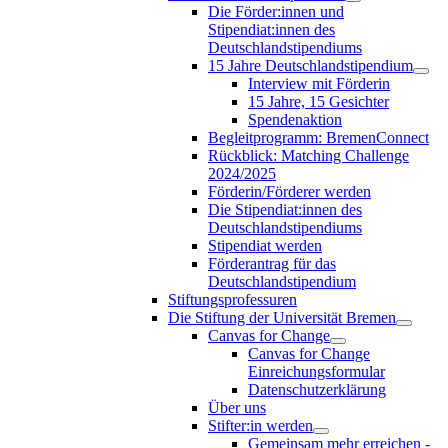
Die Förder:innen und
Stipendiat:innen des
Deutschlandstipendiums
15 Jahre Deutschlandstipendium
Interview mit Förderin
15 Jahre, 15 Gesichter
Spendenaktion
Begleitprogramm: BremenConnect
Rückblick: Matching Challenge
2024/2025
Förderin/Förderer werden
Die Stipendiat:innen des
Deutschlandstipendiums
Stipendiat werden
Förderantrag für das
Deutschlandstipendium
Stiftungsprofessuren
Die Stiftung der Universität Bremen
Canvas for Change
Canvas for Change
Einreichungsformular
Datenschutzerklärung
Über uns
Stifter:in werden
Gemeinsam mehr erreichen -