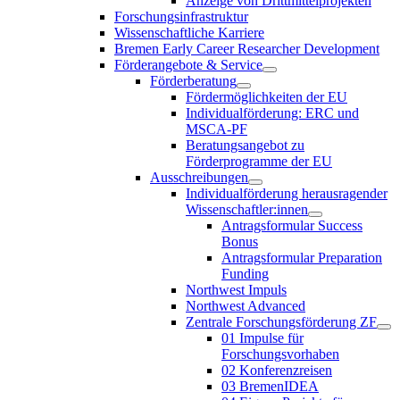
Anzeige von Drittmittelprojekten
Forschungsinfrastruktur
Wissenschaftliche Karriere
Bremen Early Career Researcher Development
Förderangebote & Service
Förderberatung
Fördermöglichkeiten der EU
Individualförderung: ERC und
MSCA-PF
Beratungsangebot zu
Förderprogramme der EU
Ausschreibungen
Individualförderung herausragender
Wissenschaftler:innen
Antragsformular Success
Bonus
Antragsformular Preparation
Funding
Northwest Impuls
Northwest Advanced
Zentrale Forschungsförderung ZF
01 Impulse für
Forschungsvorhaben
02 Konferenzreisen
03 BremenIDEA