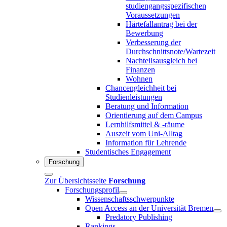
studiengangsspezifischen
Voraussetzungen
Härtefallantrag bei der
Bewerbung
Verbesserung der
Durchschnittsnote/Wartezeit
Nachteilsausgleich bei
Finanzen
Wohnen
Chancengleichheit bei
Studienleistungen
Beratung und Information
Orientierung auf dem Campus
Lernhilfsmittel & -räume
Auszeit vom Uni-Alltag
Information für Lehrende
Studentisches Engagement
Forschung
Zur Übersichtsseite
Forschung
Forschungsprofil
Wissenschaftsschwerpunkte
Open Access an der Universität Bremen
Predatory Publishing
Rankings