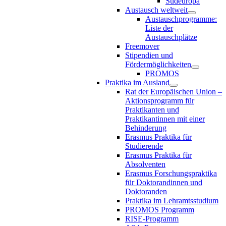
Südeuropa
Austausch weltweit
Austauschprogramme:
Liste der
Austauschplätze
Freemover
Stipendien und
Fördermöglichkeiten
PROMOS
Praktika im Ausland
Rat der Europäischen Union –
Aktionsprogramm für
Praktikanten und
Praktikantinnen mit einer
Behinderung
Erasmus Praktika für
Studierende
Erasmus Praktika für
Absolventen
Erasmus Forschungspraktika
für Doktorandinnen und
Doktoranden
Praktika im Lehramtsstudium
PROMOS Programm
RISE-Programm