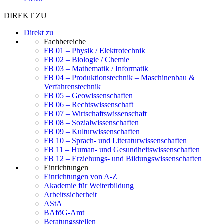
DIREKT ZU
Direkt zu
Fachbereiche
FB 01 – Physik / Elektrotechnik
FB 02 – Biologie / Chemie
FB 03 – Mathematik / Informatik
FB 04 – Produktionstechnik – Maschinenbau &
Verfahrenstechnik
FB 05 – Geowissenschaften
FB 06 – Rechtswissenschaft
FB 07 – Wirtschaftswissenschaft
FB 08 – Sozialwissenschaften
FB 09 – Kulturwissenschaften
FB 10 – Sprach- und Literaturwissenschaften
FB 11 – Human- und Gesundheitswissenschaften
FB 12 – Erziehungs- und Bildungswissenschaften
Einrichtungen
Einrichtungen von A-Z
Akademie für Weiterbildung
Arbeitssicherheit
AStA
BAföG-Amt
Beratungsstellen