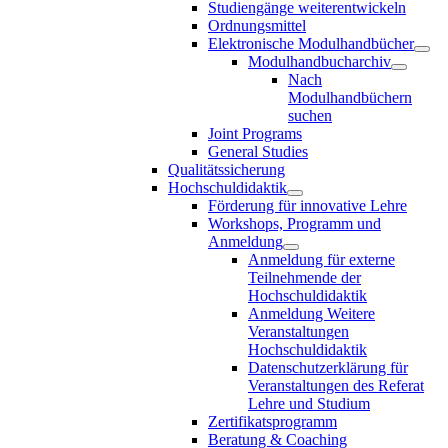
Studiengänge weiterentwickeln
Ordnungsmittel
Elektronische Modulhandbücher
Modulhandbucharchiv
Nach
Modulhandbüchern
suchen
Joint Programs
General Studies
Qualitätssicherung
Hochschuldidaktik
Förderung für innovative Lehre
Workshops, Programm und
Anmeldung
Anmeldung für externe
Teilnehmende der
Hochschuldidaktik
Anmeldung Weitere
Veranstaltungen
Hochschuldidaktik
Datenschutzerklärung für
Veranstaltungen des Referat
Lehre und Studium
Zertifikatsprogramm
Beratung & Coaching