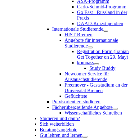
ASA-Programm
Carlo-Schmid-Programm
Go East - Russland in der
Praxis
DAAD-Kurzstipendien
Internationale Studierende
HIST Bremen
Angebote für internationale
Studierende
Registration Form (Iranian
Get Together on 29. May)
kompass
Study Buddy
Newcomer Service für
Austauschstudierende
Freemover - Gaststudium an der
Universität Bremen
Geflüchtete
Praxisorientiert studieren
Fächerübergreifende Angebote
Wissenschaftliches Schreiben
Studieren und dann?
Sich weiterbilden
Beratungsangebote
Gut lehren und lernen