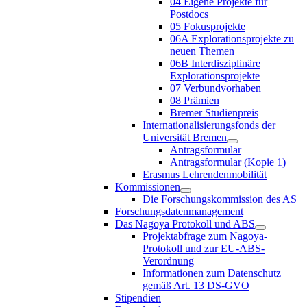
04 Eigene Projekte für
Postdocs
05 Fokusprojekte
06A Explorationsprojekte zu
neuen Themen
06B Interdisziplinäre
Explorationsprojekte
07 Verbundvorhaben
08 Prämien
Bremer Studienpreis
Internationalisierungsfonds der
Universität Bremen
Antragsformular
Antragsformular (Kopie 1)
Erasmus Lehrendenmobilität
Kommissionen
Die Forschungskommission des AS
Forschungsdatenmanagement
Das Nagoya Protokoll und ABS
Projektabfrage zum Nagoya-
Protokoll und zur EU-ABS-
Verordnung
Informationen zum Datenschutz
gemäß Art. 13 DS-GVO
Stipendien