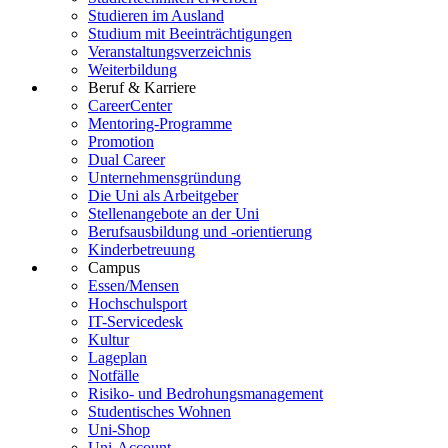
Studieren im Ausland
Studium mit Beeinträchtigungen
Veranstaltungsverzeichnis
Weiterbildung
Beruf & Karriere
CareerCenter
Mentoring-Programme
Promotion
Dual Career
Unternehmensgründung
Die Uni als Arbeitgeber
Stellenangebote an der Uni
Berufsausbildung und -orientierung
Kinderbetreuung
Campus
Essen/Mensen
Hochschulsport
IT-Servicedesk
Kultur
Lageplan
Notfälle
Risiko- und Bedrohungsmanagement
Studentisches Wohnen
Uni-Shop
Uni-Account