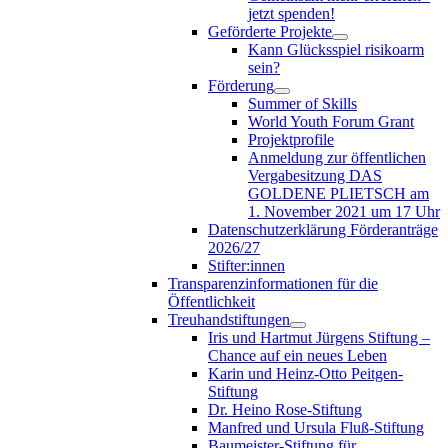
jetzt spenden!
Geförderte Projekte
Kann Glücksspiel risikoarm
sein?
Förderung
Summer of Skills
World Youth Forum Grant
Projektprofile
Anmeldung zur öffentlichen
Vergabesitzung DAS
GOLDENE PLIETSCH am
1. November 2021 um 17 Uhr
Datenschutzerklärung Förderanträge
2026/27
Stifter:innen
Transparenzinformationen für die
Öffentlichkeit
Treuhandstiftungen
Iris und Hartmut Jürgens Stiftung –
Chance auf ein neues Leben
Karin und Heinz-Otto Peitgen-
Stiftung
Dr. Heino Rose-Stiftung
Manfred und Ursula Fluß-Stiftung
Baumeister-Stiftung für