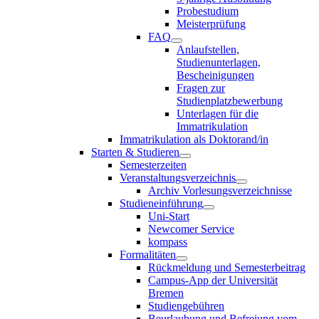
Probestudium
Meisterprüfung
FAQ
Anlaufstellen,
Studienunterlagen,
Bescheinigungen
Fragen zur
Studienplatzbewerbung
Unterlagen für die
Immatrikulation
Immatrikulation als Doktorand/in
Starten & Studieren
Semesterzeiten
Veranstaltungsverzeichnis
Archiv Vorlesungsverzeichnisse
Studieneinführung
Uni-Start
Newcomer Service
kompass
Formalitäten
Rückmeldung und Semesterbeitrag
Campus-App der Universität
Bremen
Studiengebühren
Beurlaubung und Befreiung vom