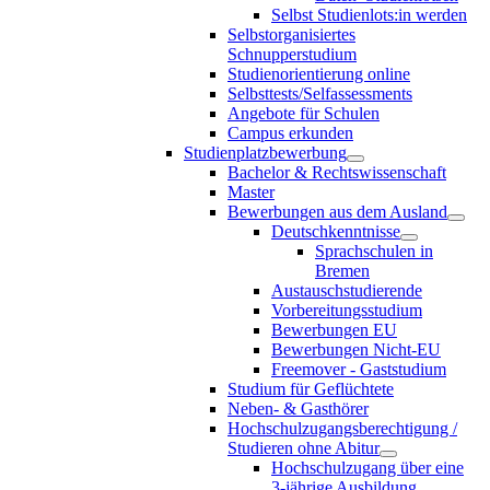
Selbst Studienlots:in werden
Selbstorganisiertes
Schnupperstudium
Studienorientierung online
Selbsttests/Selfassessments
Angebote für Schulen
Campus erkunden
Studienplatzbewerbung
Bachelor & Rechtswissenschaft
Master
Bewerbungen aus dem Ausland
Deutschkenntnisse
Sprachschulen in
Bremen
Austauschstudierende
Vorbereitungsstudium
Bewerbungen EU
Bewerbungen Nicht-EU
Freemover - Gaststudium
Studium für Geflüchtete
Neben- & Gasthörer
Hochschulzugangsberechtigung /
Studieren ohne Abitur
Hochschulzugang über eine
3-jährige Ausbildung