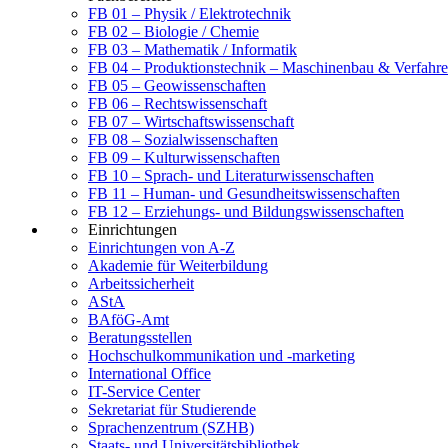
FB 01 – Physik / Elektrotechnik
FB 02 – Biologie / Chemie
FB 03 – Mathematik / Informatik
FB 04 – Produktionstechnik – Maschinenbau & Verfahre
FB 05 – Geowissenschaften
FB 06 – Rechtswissenschaft
FB 07 – Wirtschaftswissenschaft
FB 08 – Sozialwissenschaften
FB 09 – Kulturwissenschaften
FB 10 – Sprach- und Literaturwissenschaften
FB 11 – Human- und Gesundheitswissenschaften
FB 12 – Erziehungs- und Bildungswissenschaften
Einrichtungen
Einrichtungen von A-Z
Akademie für Weiterbildung
Arbeitssicherheit
AStA
BAföG-Amt
Beratungsstellen
Hochschulkommunikation und -marketing
International Office
IT-Service Center
Sekretariat für Studierende
Sprachenzentrum (SZHB)
Staats- und Universitätsbibliothek