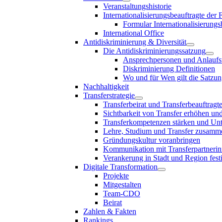
Veranstaltungshistorie
Internationalisierungsbeauftragte der
Formular Internationalisierungs
International Office
Antidiskriminierung & Diversität
Die Antidiskriminierungssatzung
Ansprechpersonen und Anlaufst
Diskriminierung Definitionen
Wo und für Wen gilt die Satzu
Nachhaltigkeit
Transferstrategie
Transferbeirat und Transferbeauftragt
Sichtbarkeit von Transfer erhöhen un
Transferkompetenzen stärken und Unte
Lehre, Studium und Transfer zusam
Gründungskultur voranbringen
Kommunikation mit Transferpartnerinn
Verankerung in Stadt und Region fest
Digitale Transformation
Projekte
Mitgestalten
Team-CDO
Beirat
Zahlen & Fakten
Rankings