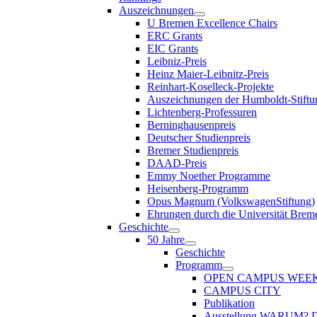
Auszeichnungen
U Bremen Excellence Chairs
ERC Grants
EIC Grants
Leibniz-Preis
Heinz Maier-Leibnitz-Preis
Reinhart-Koselleck-Projekte
Auszeichnungen der Humboldt-Stiftu
Lichtenberg-Professuren
Berninghausenpreis
Deutscher Studienpreis
Bremer Studienpreis
DAAD-Preis
Emmy Noether Programme
Heisenberg-Programm
Opus Magnum (VolkswagenStiftung)
Ehrungen durch die Universität Brem
Geschichte
50 Jahre
Geschichte
Programm
OPEN CAMPUS WEE
CAMPUS CITY
Publikation
Ausstellung WARUM?