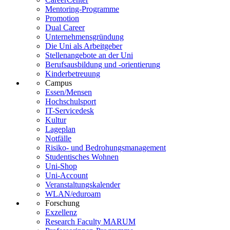
Mentoring-Programme
Promotion
Dual Career
Unternehmensgründung
Die Uni als Arbeitgeber
Stellenangebote an der Uni
Berufsausbildung und -orientierung
Kinderbetreuung
Campus
Essen/Mensen
Hochschulsport
IT-Servicedesk
Kultur
Lageplan
Notfälle
Risiko- und Bedrohungsmanagement
Studentisches Wohnen
Uni-Shop
Uni-Account
Veranstaltungskalender
WLAN/eduroam
Forschung
Exzellenz
Research Faculty MARUM