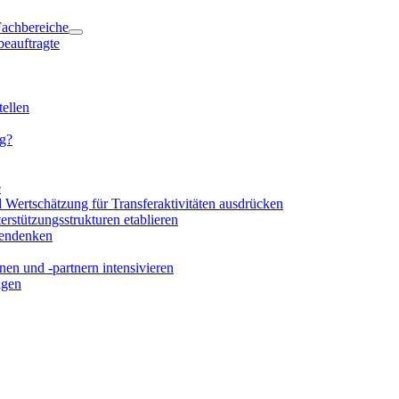
 Fachbereiche
beauftragte
ellen
ng?
e
d Wertschätzung für Transferaktivitäten ausdrücken
rstützungsstrukturen etablieren
mendenken
en und -partnern intensivieren
igen