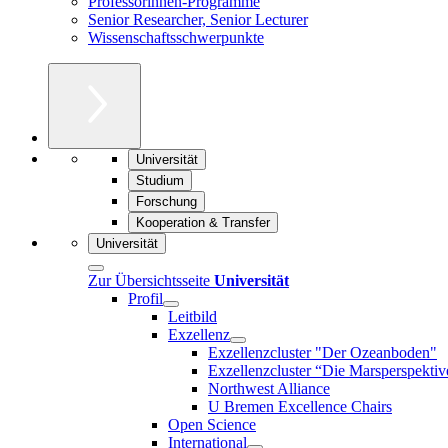
Professorinnen-Programme
Senior Researcher, Senior Lecturer
Wissenschaftsschwerpunkte
Universität
Studium
Forschung
Kooperation & Transfer
Universität
Zur Übersichtsseite
Universität
Profil
Leitbild
Exzellenz
Exzellenzcluster "Der Ozeanboden"
Exzellenzcluster “Die Marsperspektiv
Northwest Alliance
U Bremen Excellence Chairs
Open Science
International