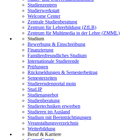
Studienzentren
Studierwerkstatt
Welcome Center
Zentrale Studienberatung
Zentrum für Lehrerbildung (ZfLB)
Zentrum für Multimedia in der Lehre (ZMML)
Studium
Bewerbung & Einschreibung
Finanzierung
Familienfreundliches Studium
Internationale Studierende
Prüfungen
Rückmeldungen & Semesterbeitrag
Semesterzeiten
Studierendenportal moin
Stud.IP
Studienangebot
Studienberatung
Studiertechniken erwerben
Studieren im Ausland
Studium mit Beeinträchtigungen
Veranstaltungsverzeichnis
Weiterbildung
Beruf & Karriere
CareerCenter