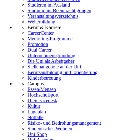
Studieren im Ausland
Studium mit Beeinträchtigungen
Veranstaltungsverzeichnis
Weiterbildung
Beruf & Karriere
CareerCenter
Mentoring-Programme
Promotion
Dual Career
Unternehmensgründung
Die Uni als Arbeitgeber
Stellenangebote an der Uni
Berufsausbildung und -orientierung
Kinderbetreuung
Campus
Essen/Mensen
Hochschulsport
IT-Servicedesk
Kultur
Lageplan
Notfälle
Risiko- und Bedrohungsmanagement
Studentisches Wohnen
Uni-Shop
Uni-Account