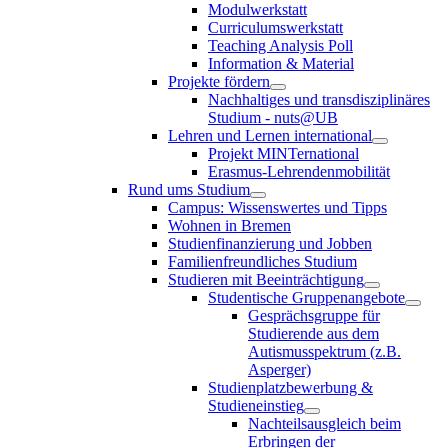
Modulwerkstatt
Curriculumswerkstatt
Teaching Analysis Poll
Information & Material
Projekte fördern
Nachhaltiges und transdisziplinäres
Studium - nuts@UB
Lehren und Lernen international
Projekt MINTernational
Erasmus-Lehrendenmobilität
Rund ums Studium
Campus: Wissenswertes und Tipps
Wohnen in Bremen
Studienfinanzierung und Jobben
Familienfreundliches Studium
Studieren mit Beeinträchtigung
Studentische Gruppenangebote
Gesprächsgruppe für
Studierende aus dem
Autismusspektrum (z.B.
Asperger)
Studienplatzbewerbung &
Studieneinstieg
Nachteilsausgleich beim
Erbringen der