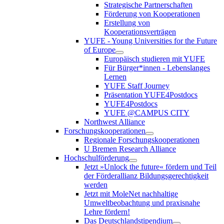
Strategische Partnerschaften
Förderung von Kooperationen
Erstellung von
Kooperationsverträgen
YUFE - Young Universities for the Future
of Europe
Europäisch studieren mit YUFE
Für Bürger*innen - Lebenslanges
Lernen
YUFE Staff Journey
Präsentation YUFE4Postdocs
YUFE4Postdocs
YUFE @CAMPUS CITY
Northwest Alliance
Forschungskooperationen
Regionale Forschungskooperationen
U Bremen Research Alliance
Hochschulförderung
Jetzt »Unlock the future« fördern und Teil
der Förderallianz Bildungsgerechtigkeit
werden
Jetzt mit MoleNet nachhaltige
Umweltbeobachtung und praxisnahe
Lehre fördern!
Das Deutschlandstipendium