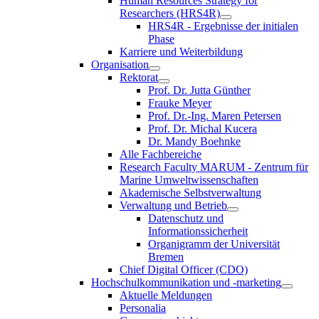
Human Resources Strategy for
Researchers (HRS4R)
HRS4R - Ergebnisse der initialen
Phase
Karriere und Weiterbildung
Organisation
Rektorat
Prof. Dr. Jutta Günther
Frauke Meyer
Prof. Dr.-Ing. Maren Petersen
Prof. Dr. Michal Kucera
Dr. Mandy Boehnke
Alle Fachbereiche
Research Faculty MARUM - Zentrum für
Marine Umweltwissenschaften
Akademische Selbstverwaltung
Verwaltung und Betrieb
Datenschutz und
Informationssicherheit
Organigramm der Universität
Bremen
Chief Digital Officer (CDO)
Hochschulkommunikation und -marketing
Aktuelle Meldungen
Personalia