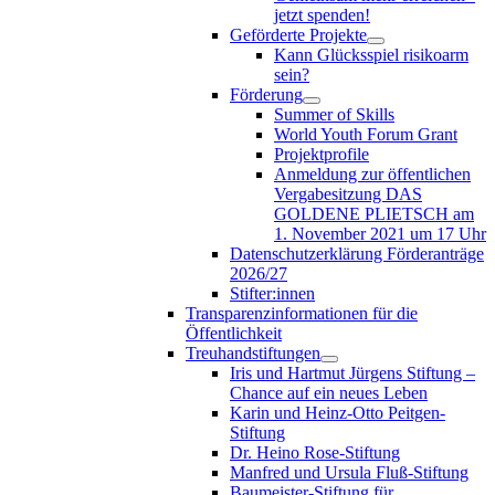
jetzt spenden!
Geförderte Projekte
Kann Glücksspiel risikoarm
sein?
Förderung
Summer of Skills
World Youth Forum Grant
Projektprofile
Anmeldung zur öffentlichen
Vergabesitzung DAS
GOLDENE PLIETSCH am
1. November 2021 um 17 Uhr
Datenschutzerklärung Förderanträge
2026/27
Stifter:innen
Transparenzinformationen für die
Öffentlichkeit
Treuhandstiftungen
Iris und Hartmut Jürgens Stiftung –
Chance auf ein neues Leben
Karin und Heinz-Otto Peitgen-
Stiftung
Dr. Heino Rose-Stiftung
Manfred und Ursula Fluß-Stiftung
Baumeister-Stiftung für