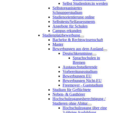
Selbst Studienlots:in werden
Selbstorganisiertes
Schnupperstudium
Studienorientierung online
Selbsttests/Selfassessments
Angebote für Schulen
Campus erkunden
Studienplatzbewerbung
Bachelor & Rechtswissenschaft
Master
Bewerbungen aus dem Ausland
Deutschkenntnisse
Sprachschulen in
Bremen
Austauschstudierende
Vorbereitungsstudium
Bewerbungen EU
Bewerbungen Nicht-EU
Freemover - Gaststudium
Studium für Geflüchtete
Neben- & Gasthörer
Hochschulzugangsberechtigung /
Studieren ohne Abitur
Hochschulzugang über eine
3-jährige Ausbildung