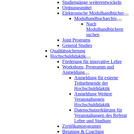
Studiengänge weiterentwickeln
Ordnungsmittel
Elektronische Modulhandbücher
Modulhandbucharchiv
Nach
Modulhandbüchern
suchen
Joint Programs
General Studies
Qualitätssicherung
Hochschuldidaktik
Förderung für innovative Lehre
Workshops, Programm und
Anmeldung
Anmeldung für externe
Teilnehmende der
Hochschuldidaktik
Anmeldung Weitere
Veranstaltungen
Hochschuldidaktik
Datenschutzerklärung für
Veranstaltungen des Referat
Lehre und Studium
Zertifikatsprogramm
Beratung & Coaching