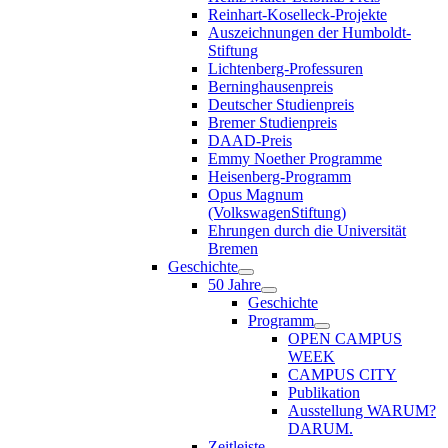
Reinhart-Koselleck-Projekte
Auszeichnungen der Humboldt-
Stiftung
Lichtenberg-Professuren
Berninghausenpreis
Deutscher Studienpreis
Bremer Studienpreis
DAAD-Preis
Emmy Noether Programme
Heisenberg-Programm
Opus Magnum
(VolkswagenStiftung)
Ehrungen durch die Universität
Bremen
Geschichte
50 Jahre
Geschichte
Programm
OPEN CAMPUS
WEEK
CAMPUS CITY
Publikation
Ausstellung WARUM?
DARUM.
Zeitleiste