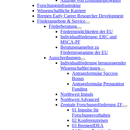
Anzeige von Drittmittelprojekten
Forschungsinfrastruktur
Wissenschaftliche Karriere
Bremen Early Career Researcher Development
Förderangebote & Service
Förderberatung
Fördermöglichkeiten der EU
Individualförderung: ERC und
MSCA-PF
Beratungsangebot zu
Förderprogramme der EU
Ausschreibungen
Individualförderung herausragender
Wissenschaftler:innen
Antragsformular Success
Bonus
Antragsformular Preparation
Funding
Northwest Impuls
Northwest Advanced
Zentrale Forschungsförderung ZF
01 Impulse für
Forschungsvorhaben
02 Konferenzreisen
03 BremenIDEA