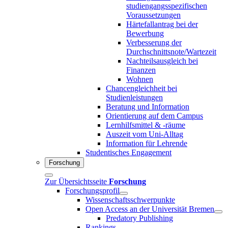
studiengangsspezifischen
Voraussetzungen
Härtefallantrag bei der
Bewerbung
Verbesserung der
Durchschnittsnote/Wartezeit
Nachteilsausgleich bei
Finanzen
Wohnen
Chancengleichheit bei
Studienleistungen
Beratung und Information
Orientierung auf dem Campus
Lernhilfsmittel & -räume
Auszeit vom Uni-Alltag
Information für Lehrende
Studentisches Engagement
Forschung
Zur Übersichtsseite
Forschung
Forschungsprofil
Wissenschaftsschwerpunkte
Open Access an der Universität Bremen
Predatory Publishing
Rankings