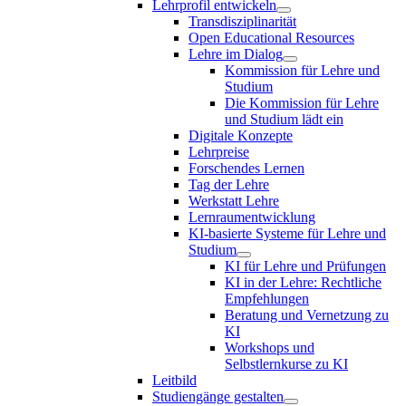
Lehrprofil entwickeln
Transdisziplinarität
Open Educational Resources
Lehre im Dialog
Kommission für Lehre und
Studium
Die Kommission für Lehre
und Studium lädt ein
Digitale Konzepte
Lehrpreise
Forschendes Lernen
Tag der Lehre
Werkstatt Lehre
Lernraumentwicklung
KI-basierte Systeme für Lehre und
Studium
KI für Lehre und Prüfungen
KI in der Lehre: Rechtliche
Empfehlungen
Beratung und Vernetzung zu
KI
Workshops und
Selbstlernkurse zu KI
Leitbild
Studiengänge gestalten