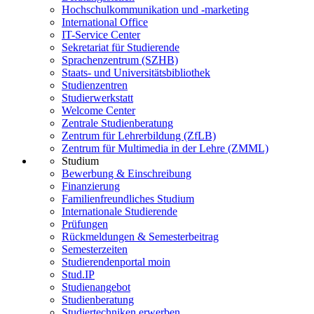
Hochschulkommunikation und -marketing
International Office
IT-Service Center
Sekretariat für Studierende
Sprachenzentrum (SZHB)
Staats- und Universitätsbibliothek
Studienzentren
Studierwerkstatt
Welcome Center
Zentrale Studienberatung
Zentrum für Lehrerbildung (ZfLB)
Zentrum für Multimedia in der Lehre (ZMML)
Studium
Bewerbung & Einschreibung
Finanzierung
Familienfreundliches Studium
Internationale Studierende
Prüfungen
Rückmeldungen & Semesterbeitrag
Semesterzeiten
Studierendenportal moin
Stud.IP
Studienangebot
Studienberatung
Studiertechniken erwerben