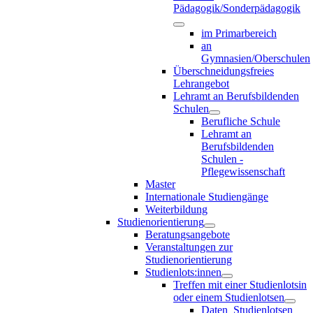
Pädagogik/Sonderpädagogik
im Primarbereich
an
Gymnasien/Oberschulen
Überschneidungsfreies
Lehrangebot
Lehramt an Berufsbildenden
Schulen
Berufliche Schule
Lehramt an
Berufsbildenden
Schulen -
Pflegewissenschaft
Master
Internationale Studiengänge
Weiterbildung
Studienorientierung
Beratungsangebote
Veranstaltungen zur
Studienorientierung
Studienlots:innen
Treffen mit einer Studienlotsin
oder einem Studienlotsen
Daten_Studienlotsen