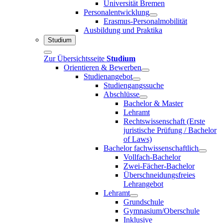
Universität Bremen
Personalentwicklung
Erasmus-Personalmobilität
Ausbildung und Praktika
Studium
Zur Übersichtsseite
Studium
Orientieren & Bewerben
Studienangebot
Studiengangssuche
Abschlüsse
Bachelor & Master
Lehramt
Rechtswissenschaft (Erste
juristische Prüfung / Bachelor
of Laws)
Bachelor fachwissenschaftlich
Vollfach-Bachelor
Zwei-Fächer-Bachelor
Überschneidungsfreies
Lehrangebot
Lehramt
Grundschule
Gymnasium/Oberschule
Inklusive