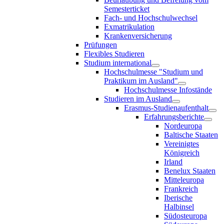
Semesterticket
Fach- und Hochschulwechsel
Exmatrikulation
Krankenversicherung
Prüfungen
Flexibles Studieren
Studium international
Hochschulmesse "Studium und
Praktikum im Ausland"
Hochschulmesse Infostände
Studieren im Ausland
Erasmus-Studienaufenthalt
Erfahrungsberichte
Nordeuropa
Baltische Staaten
Vereinigtes
Königreich
Irland
Benelux Staaten
Mitteleuropa
Frankreich
Iberische
Halbinsel
Südosteuropa