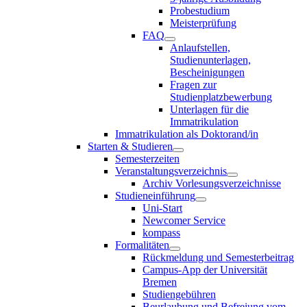
Probestudium
Meisterprüfung
FAQ
Anlaufstellen,
Studienunterlagen,
Bescheinigungen
Fragen zur
Studienplatzbewerbung
Unterlagen für die
Immatrikulation
Immatrikulation als Doktorand/in
Starten & Studieren
Semesterzeiten
Veranstaltungsverzeichnis
Archiv Vorlesungsverzeichnisse
Studieneinführung
Uni-Start
Newcomer Service
kompass
Formalitäten
Rückmeldung und Semesterbeitrag
Campus-App der Universität
Bremen
Studiengebühren
Beurlaubung und Befreiung vom