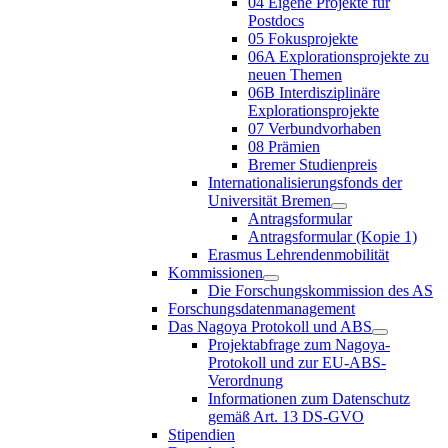
04 Eigene Projekte für
Postdocs
05 Fokusprojekte
06A Explorationsprojekte zu
neuen Themen
06B Interdisziplinäre
Explorationsprojekte
07 Verbundvorhaben
08 Prämien
Bremer Studienpreis
Internationalisierungsfonds der
Universität Bremen
Antragsformular
Antragsformular (Kopie 1)
Erasmus Lehrendenmobilität
Kommissionen
Die Forschungskommission des AS
Forschungsdatenmanagement
Das Nagoya Protokoll und ABS
Projektabfrage zum Nagoya-
Protokoll und zur EU-ABS-
Verordnung
Informationen zum Datenschutz
gemäß Art. 13 DS-GVO
Stipendien