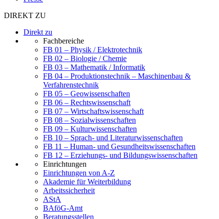
DIREKT ZU
Direkt zu
Fachbereiche
FB 01 – Physik / Elektrotechnik
FB 02 – Biologie / Chemie
FB 03 – Mathematik / Informatik
FB 04 – Produktionstechnik – Maschinenbau &
Verfahrenstechnik
FB 05 – Geowissenschaften
FB 06 – Rechtswissenschaft
FB 07 – Wirtschaftswissenschaft
FB 08 – Sozialwissenschaften
FB 09 – Kulturwissenschaften
FB 10 – Sprach- und Literaturwissenschaften
FB 11 – Human- und Gesundheitswissenschaften
FB 12 – Erziehungs- und Bildungswissenschaften
Einrichtungen
Einrichtungen von A-Z
Akademie für Weiterbildung
Arbeitssicherheit
AStA
BAföG-Amt
Beratungsstellen