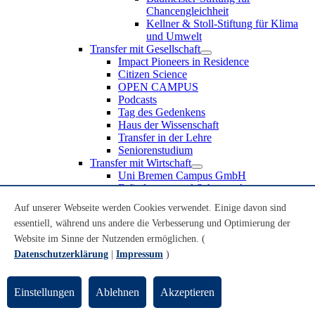
Chancengleichheit
Kellner & Stoll-Stiftung für Klima
und Umwelt
Transfer mit Gesellschaft
Impact Pioneers in Residence
Citizen Science
OPEN CAMPUS
Podcasts
Tag des Gedenkens
Haus der Wissenschaft
Transfer in der Lehre
Seniorenstudium
Transfer mit Wirtschaft
Uni Bremen Campus GmbH
Erfindungen und Schutzrechte
Partnerschaften und Beteiligungen
Auf unserer Webseite werden Cookies verwendet. Einige davon sind
Recruiting an der Universität Bremen
essentiell, während uns andere die Verbesserung und Optimierung der
Weiterbildung an der Universität Bremen
Transfer mit Schule
Website im Sinne der Nutzenden ermöglichen. (
Schülerinnen und Schüler
Datenschutzerklärung
|
Impressum
)
MINT-Schnupperstudium
Schulklassen
Lehrkräfte
Einstellungen
Ablehnen
Akzeptieren
Gründungsunterstützung
UniTransfer - Servicestelle für Transferaktivitäten