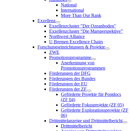
National
International
More Than Our Rank
Exzellenz
Exzellenzcluster "Der Ozeanboden"
Exzellenzcluster “Die Marsperspektive”
Northwest Alliance
U Bremen Excellence Chairs
Forschungseinrichtungen & Projekte
ZWE
Promotionsprogramme
Anerkennung von
Promotionsprogrammen
Förderungen der DFG
Förderungen des Bundes
Förderungen der EU
Förderungen der ZF
Geförderte Projekte für Postdocs
(ZF 04)
Geförderte Fokusprojekte (ZF 05)
Geförderte Explorationsprojekte (ZF
06)
Drittmittelanzeige und Drittmittelbericht
Drittmittelbericht