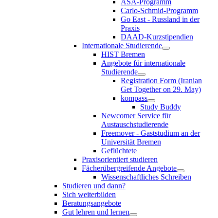
ASA-Programm
Carlo-Schmid-Programm
Go East - Russland in der
Praxis
DAAD-Kurzstipendien
Internationale Studierende
HIST Bremen
Angebote für internationale
Studierende
Registration Form (Iranian
Get Together on 29. May)
kompass
Study Buddy
Newcomer Service für
Austauschstudierende
Freemover - Gaststudium an der
Universität Bremen
Geflüchtete
Praxisorientiert studieren
Fächerübergreifende Angebote
Wissenschaftliches Schreiben
Studieren und dann?
Sich weiterbilden
Beratungsangebote
Gut lehren und lernen