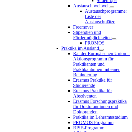
Südeuropa
Austausch weltweit
Austauschprogramme:
Liste der
Austauschplätze
Freemover
Stipendien und
Fördermöglichkeiten
PROMOS
Praktika im Ausland
Rat der Europäischen Union –
Aktionsprogramm für
Praktikanten und
Praktikantinnen mit einer
Behinderung
Erasmus Praktika für
Studierende
Erasmus Praktika für
Absolventen
Erasmus Forschungspraktika
für Doktorandinnen und
Doktoranden
Praktika im Lehramtsstudium
PROMOS Programm
RISE-Programm