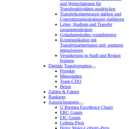
und Wertschätzung für
Transferaktivitäten ausdrücken
Transferkompetenzen stärken und
Unterstützungsstrukturen etablieren
Lehre, Studium und Transfer
zusammendenken
Gründungskultur voranbringen
Kommunikation mit
Transferpartnerinnen und -partnern
intensivieren
Verankerung in Stadt und Region
festigen
Digitale Transformation
Projekte
Mitgestalten
Team-CDO
Beirat
Zahlen & Fakten
Rankings
Auszeichnungen
U Bremen Excellence Chairs
ERC Grants
EIC Grants
Leibniz-Preis
Heinz Maier-Leibnitz-Preis