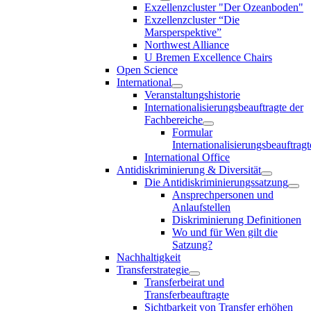
Exzellenzcluster "Der Ozeanboden"
Exzellenzcluster “Die
Marsperspektive”
Northwest Alliance
U Bremen Excellence Chairs
Open Science
International
Veranstaltungshistorie
Internationalisierungsbeauftragte der
Fachbereiche
Formular
Internationalisierungsbeauftragt
International Office
Antidiskriminierung & Diversität
Die Antidiskriminierungssatzung
Ansprechpersonen und
Anlaufstellen
Diskriminierung Definitionen
Wo und für Wen gilt die
Satzung?
Nachhaltigkeit
Transferstrategie
Transferbeirat und
Transferbeauftragte
Sichtbarkeit von Transfer erhöhen