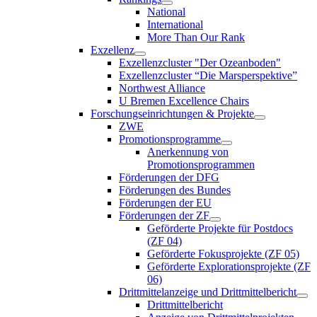
National
International
More Than Our Rank
Exzellenz
Exzellenzcluster "Der Ozeanboden"
Exzellenzcluster “Die Marsperspektive”
Northwest Alliance
U Bremen Excellence Chairs
Forschungseinrichtungen & Projekte
ZWE
Promotionsprogramme
Anerkennung von
Promotionsprogrammen
Förderungen der DFG
Förderungen des Bundes
Förderungen der EU
Förderungen der ZF
Geförderte Projekte für Postdocs
(ZF 04)
Geförderte Fokusprojekte (ZF 05)
Geförderte Explorationsprojekte (ZF
06)
Drittmittelanzeige und Drittmittelbericht
Drittmittelbericht