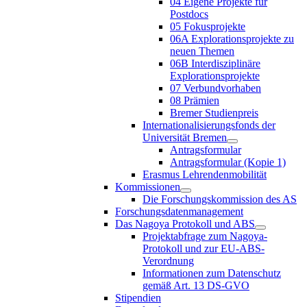
04 Eigene Projekte für
Postdocs
05 Fokusprojekte
06A Explorationsprojekte zu
neuen Themen
06B Interdisziplinäre
Explorationsprojekte
07 Verbundvorhaben
08 Prämien
Bremer Studienpreis
Internationalisierungsfonds der
Universität Bremen
Antragsformular
Antragsformular (Kopie 1)
Erasmus Lehrendenmobilität
Kommissionen
Die Forschungskommission des AS
Forschungsdatenmanagement
Das Nagoya Protokoll und ABS
Projektabfrage zum Nagoya-
Protokoll und zur EU-ABS-
Verordnung
Informationen zum Datenschutz
gemäß Art. 13 DS-GVO
Stipendien