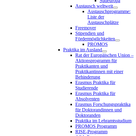
Südeuropa
Austausch weltweit
Austauschprogramme:
Liste der
Austauschplätze
Freemover
Stipendien und
Fördermöglichkeiten
PROMOS
Praktika im Ausland
Rat der Europäischen Union –
Aktionsprogramm für
Praktikanten und
Praktikantinnen mit einer
Behinderung
Erasmus Praktika für
Studierende
Erasmus Praktika für
Absolventen
Erasmus Forschungspraktika
für Doktorandinnen und
Doktoranden
Praktika im Lehramtsstudium
PROMOS Programm
RISE-Programm