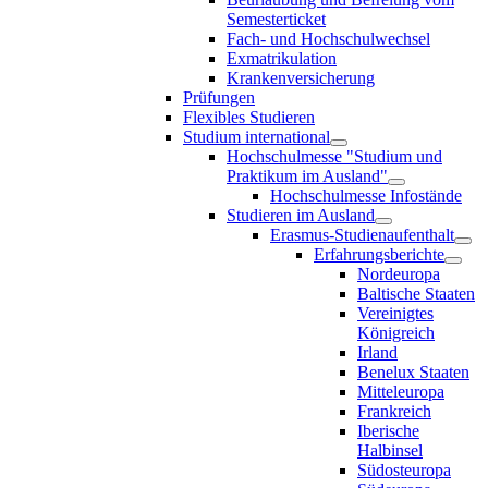
Semesterticket
Fach- und Hochschulwechsel
Exmatrikulation
Krankenversicherung
Prüfungen
Flexibles Studieren
Studium international
Hochschulmesse "Studium und
Praktikum im Ausland"
Hochschulmesse Infostände
Studieren im Ausland
Erasmus-Studienaufenthalt
Erfahrungsberichte
Nordeuropa
Baltische Staaten
Vereinigtes
Königreich
Irland
Benelux Staaten
Mitteleuropa
Frankreich
Iberische
Halbinsel
Südosteuropa