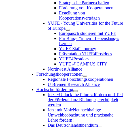
Strategische Partnerschaften
Förderung von Kooperationen
Erstellung von
Kooperationsverträgen
YUFE - Young Universities for the Future
of Europe
Europäisch studieren mit YUFE
Für Bürger*innen - Lebenslanges
Lernen
YUFE Staff Journey
Präsentation YUFE4Postdocs
YUFE4Postdocs
YUFE @CAMPUS CITY
Northwest Alliance
Forschungskooperationen
Regionale Forschungskooperationen
U Bremen Research Alliance
Hochschulförderung
Jetzt »Unlock the future« fördern und Teil
der Förderallianz Bildungsgerechtigkeit
werden
Jetzt mit MoleNet nachhaltige
Umweltbeobachtung und praxisnahe
Lehre fördern!
Das Deutschlandstipendium