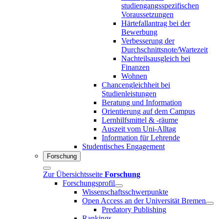
studiengangsspezifischen
Voraussetzungen
Härtefallantrag bei der
Bewerbung
Verbesserung der
Durchschnittsnote/Wartezeit
Nachteilsausgleich bei
Finanzen
Wohnen
Chancengleichheit bei
Studienleistungen
Beratung und Information
Orientierung auf dem Campus
Lernhilfsmittel & -räume
Auszeit vom Uni-Alltag
Information für Lehrende
Studentisches Engagement
Forschung
Zur Übersichtsseite
Forschung
Forschungsprofil
Wissenschaftsschwerpunkte
Open Access an der Universität Bremen
Predatory Publishing
Rankings