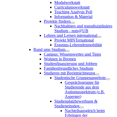
Modulwerkstatt
Curriculumswerkstatt
Teaching Analysis Poll
Information & Material
Projekte fördern
Nachhaltiges und transdisziplinäres
Studium - nuts@UB
Lehren und Lernen international
Projekt MINTernational
Erasmus-Lehrendenmobilität
Rund ums Studium
Campus: Wissenswertes und Tipps
Wohnen in Bremen
Studienfinanzierung und Jobben
Familienfreundliches Studium
Studieren mit Beeinträchtigung
Studentische Gruppenangebote
Gesprächsgruppe für
Studierende aus dem
Autismusspektrum (z.B.
Asperger)
Studienplatzbewerbung &
Studieneinstieg
Nachteilsausgleich beim
Erbringen der