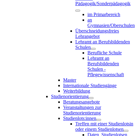
Pädagogik/Sonderpädagogik
im Primarbereich
an
Gymnasien/Oberschulen
Überschneidungsfreies
Lehrangebot
Lehramt an Berufsbildenden
Schulen
Berufliche Schule
Lehramt an
Berufsbildenden
Schulen -
Pflegewissenschaft
Master
Internationale Studiengänge
Weiterbildung
Studienorientierung
Beratungsangebote
Veranstaltungen zur
Studienorientierung
Studienlots:innen
Treffen mit einer Studienlotsin
oder einem Studienlotsen
Daten_Studienlotsen