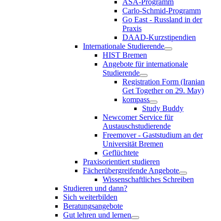
ASA-Programm
Carlo-Schmid-Programm
Go East - Russland in der
Praxis
DAAD-Kurzstipendien
Internationale Studierende
HIST Bremen
Angebote für internationale
Studierende
Registration Form (Iranian
Get Together on 29. May)
kompass
Study Buddy
Newcomer Service für
Austauschstudierende
Freemover - Gaststudium an der
Universität Bremen
Geflüchtete
Praxisorientiert studieren
Fächerübergreifende Angebote
Wissenschaftliches Schreiben
Studieren und dann?
Sich weiterbilden
Beratungsangebote
Gut lehren und lernen