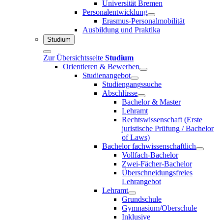
Universität Bremen
Personalentwicklung
Erasmus-Personalmobilität
Ausbildung und Praktika
Studium
Zur Übersichtsseite
Studium
Orientieren & Bewerben
Studienangebot
Studiengangssuche
Abschlüsse
Bachelor & Master
Lehramt
Rechtswissenschaft (Erste
juristische Prüfung / Bachelor
of Laws)
Bachelor fachwissenschaftlich
Vollfach-Bachelor
Zwei-Fächer-Bachelor
Überschneidungsfreies
Lehrangebot
Lehramt
Grundschule
Gymnasium/Oberschule
Inklusive