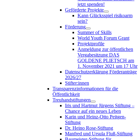
jetzt spenden!
Geförderte Projekte
Kann Glücksspiel risikoarm
sein?
Förderung
Summer of Skills
World Youth Forum Grant
Projektprofile
Anmeldung zur öffentlichen
Vergabesitzung DAS
GOLDENE PLIETSCH am
1. November 2021 um 17 Uhr
Datenschutzerklärung Förderanträge
2026/27
Stifter:innen
Transparenzinformationen für die
Öffentlichkeit
Treuhandstiftungen
Iris und Hartmut Jürgens Stiftung –
Chance auf ein neues Leben
Karin und Heinz-Otto Peitgen-
Stiftung
Dr. Heino Rose-Stiftung
Manfred und Ursula Fluß-Stiftung
Baumeister-Stiftung für