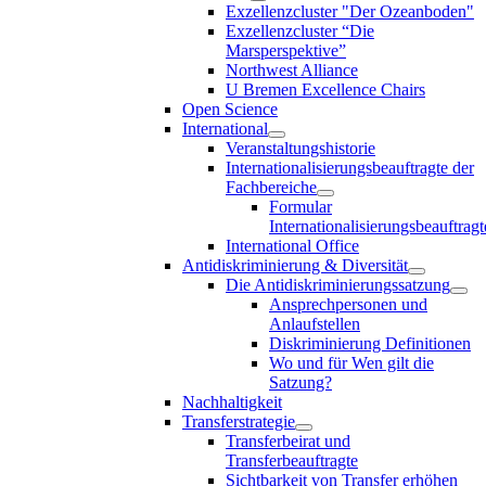
Exzellenzcluster "Der Ozeanboden"
Exzellenzcluster “Die
Marsperspektive”
Northwest Alliance
U Bremen Excellence Chairs
Open Science
International
Veranstaltungshistorie
Internationalisierungsbeauftragte der
Fachbereiche
Formular
Internationalisierungsbeauftragt
International Office
Antidiskriminierung & Diversität
Die Antidiskriminierungssatzung
Ansprechpersonen und
Anlaufstellen
Diskriminierung Definitionen
Wo und für Wen gilt die
Satzung?
Nachhaltigkeit
Transferstrategie
Transferbeirat und
Transferbeauftragte
Sichtbarkeit von Transfer erhöhen