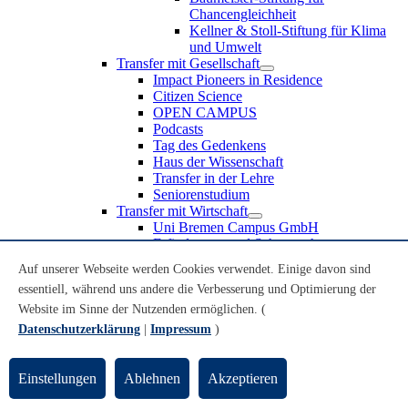
Chancengleichheit
Kellner & Stoll-Stiftung für Klima
und Umwelt
Transfer mit Gesellschaft
Impact Pioneers in Residence
Citizen Science
OPEN CAMPUS
Podcasts
Tag des Gedenkens
Haus der Wissenschaft
Transfer in der Lehre
Seniorenstudium
Transfer mit Wirtschaft
Uni Bremen Campus GmbH
Erfindungen und Schutzrechte
Partnerschaften und Beteiligungen
Auf unserer Webseite werden Cookies verwendet. Einige davon sind
Recruiting an der Universität Bremen
essentiell, während uns andere die Verbesserung und Optimierung der
Weiterbildung an der Universität Bremen
Transfer mit Schule
Website im Sinne der Nutzenden ermöglichen. (
Schülerinnen und Schüler
Datenschutzerklärung
|
Impressum
)
MINT-Schnupperstudium
Schulklassen
Lehrkräfte
Einstellungen
Ablehnen
Akzeptieren
Gründungsunterstützung
UniTransfer - Servicestelle für Transferaktivitäten