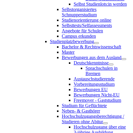
Selbst Studienlots:in werden
Selbstorganisiertes
Schnupperstudium
Studienorientierung online
Selbsttests/Selfassessments
Angebote für Schulen
Campus erkunden
Studienplatzbewerbung
Bachelor & Rechtswissenschaft
Master
Bewerbungen aus dem Ausland
Deutschkenntnisse
Sprachschulen in
Bremen
Austauschstudierende
Vorbereitungsstudium
Bewerbungen EU
Bewerbungen Nicht-EU
Freemover - Gaststudium
Studium für Geflüchtete
Neben- & Gasthörer
Hochschulzugangsberechtigung /
Studieren ohne Abitur
Hochschulzugang über eine
3-jährige Ausbildung