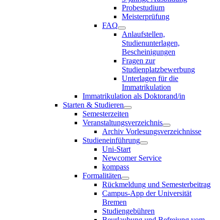
Probestudium
Meisterprüfung
FAQ
Anlaufstellen,
Studienunterlagen,
Bescheinigungen
Fragen zur
Studienplatzbewerbung
Unterlagen für die
Immatrikulation
Immatrikulation als Doktorand/in
Starten & Studieren
Semesterzeiten
Veranstaltungsverzeichnis
Archiv Vorlesungsverzeichnisse
Studieneinführung
Uni-Start
Newcomer Service
kompass
Formalitäten
Rückmeldung und Semesterbeitrag
Campus-App der Universität
Bremen
Studiengebühren
Beurlaubung und Befreiung vom