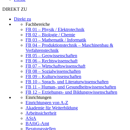
DIREKT ZU
Direkt zu
Fachbereiche
FB 01 – Physik / Elektrotechnik
FB 02 – Biologie / Chemie
FB 03 – Mathematik / Informatik
FB 04 – Produktionstechnik – Maschinenbau &
Verfahrenstechnik
FB 05 – Geowissenschaften
FB 06 – Rechtswissenschaft
FB 07 – Wirtschaftswissenschaft
FB 08 – Sozialwissenschaften
FB 09 – Kulturwissenschaften
FB 10 – Sprach- und Literaturwissenschaften
FB 11 – Human- und Gesundheitswissenschaften
FB 12 – Erziehungs- und Bildungswissenschaften
Einrichtungen
Einrichtungen von A-Z
Akademie für Weiterbildung
Arbeitssicherheit
AStA
BAföG-Amt
Beratungsstellen