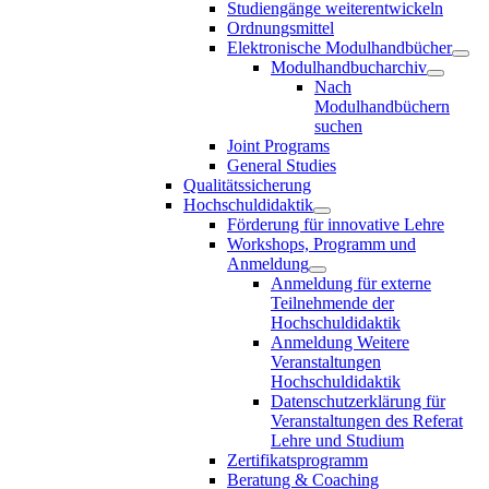
Studiengänge weiterentwickeln
Ordnungsmittel
Elektronische Modulhandbücher
Modulhandbucharchiv
Nach
Modulhandbüchern
suchen
Joint Programs
General Studies
Qualitätssicherung
Hochschuldidaktik
Förderung für innovative Lehre
Workshops, Programm und
Anmeldung
Anmeldung für externe
Teilnehmende der
Hochschuldidaktik
Anmeldung Weitere
Veranstaltungen
Hochschuldidaktik
Datenschutzerklärung für
Veranstaltungen des Referat
Lehre und Studium
Zertifikatsprogramm
Beratung & Coaching