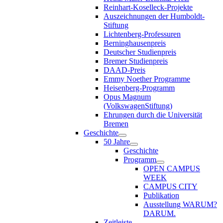
Reinhart-Koselleck-Projekte
Auszeichnungen der Humboldt-
Stiftung
Lichtenberg-Professuren
Berninghausenpreis
Deutscher Studienpreis
Bremer Studienpreis
DAAD-Preis
Emmy Noether Programme
Heisenberg-Programm
Opus Magnum
(VolkswagenStiftung)
Ehrungen durch die Universität
Bremen
Geschichte
50 Jahre
Geschichte
Programm
OPEN CAMPUS
WEEK
CAMPUS CITY
Publikation
Ausstellung WARUM?
DARUM.
Zeitleiste