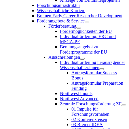
Anzeige von Drittmittelprojekten
Forschungsinfrastruktur
Wissenschaftliche Karriere
Bremen Early Career Researcher Development
Förderangebote & Service
Förderberatung
Fördermöglichkeiten der EU
Individualförderung: ERC und
MSCA-PF
Beratungsangebot zu
Förderprogramme der EU
Ausschreibungen
Individualförderung herausragender
Wissenschaftler:innen
Antragsformular Success
Bonus
Antragsformular Preparation
Funding
Northwest Impuls
Northwest Advanced
Zentrale Forschungsförderung ZF
01 Impulse für
Forschungsvorhaben
02 Konferenzreisen
03 BremenIDEA