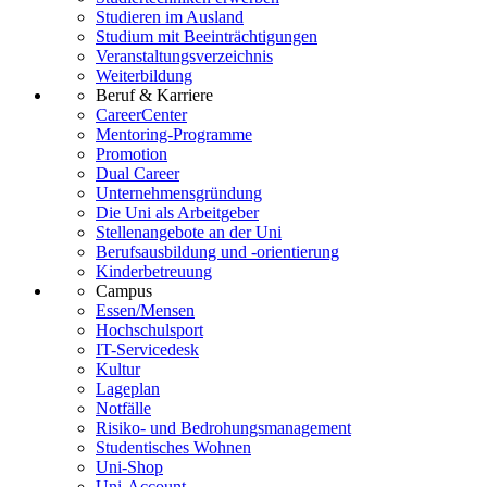
Studieren im Ausland
Studium mit Beeinträchtigungen
Veranstaltungsverzeichnis
Weiterbildung
Beruf & Karriere
CareerCenter
Mentoring-Programme
Promotion
Dual Career
Unternehmensgründung
Die Uni als Arbeitgeber
Stellenangebote an der Uni
Berufsausbildung und -orientierung
Kinderbetreuung
Campus
Essen/Mensen
Hochschulsport
IT-Servicedesk
Kultur
Lageplan
Notfälle
Risiko- und Bedrohungsmanagement
Studentisches Wohnen
Uni-Shop
Uni-Account