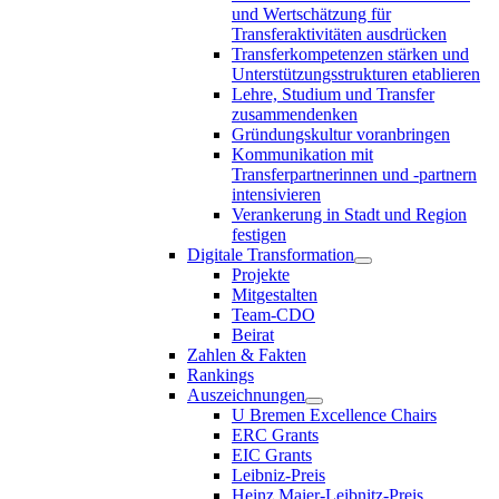
und Wertschätzung für
Transferaktivitäten ausdrücken
Transferkompetenzen stärken und
Unterstützungsstrukturen etablieren
Lehre, Studium und Transfer
zusammendenken
Gründungskultur voranbringen
Kommunikation mit
Transferpartnerinnen und -partnern
intensivieren
Verankerung in Stadt und Region
festigen
Digitale Transformation
Projekte
Mitgestalten
Team-CDO
Beirat
Zahlen & Fakten
Rankings
Auszeichnungen
U Bremen Excellence Chairs
ERC Grants
EIC Grants
Leibniz-Preis
Heinz Maier-Leibnitz-Preis