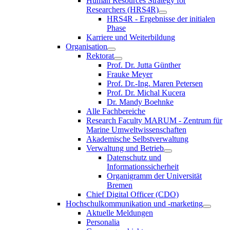
Human Resources Strategy for
Researchers (HRS4R)
HRS4R - Ergebnisse der initialen
Phase
Karriere und Weiterbildung
Organisation
Rektorat
Prof. Dr. Jutta Günther
Frauke Meyer
Prof. Dr.-Ing. Maren Petersen
Prof. Dr. Michal Kucera
Dr. Mandy Boehnke
Alle Fachbereiche
Research Faculty MARUM - Zentrum für
Marine Umweltwissenschaften
Akademische Selbstverwaltung
Verwaltung und Betrieb
Datenschutz und
Informationssicherheit
Organigramm der Universität
Bremen
Chief Digital Officer (CDO)
Hochschulkommunikation und -marketing
Aktuelle Meldungen
Personalia