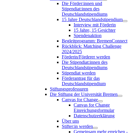
Die Förder:innen und
Stipendiat:innen des
Deutschlandstipendiums
15 Jahre Deutschlandstipendium
Interview mit Förderin
15 Jahre, 15 Gesichter
Spendenaktion
Begleitprogramm: BremenConnect
Rückblick: Matching Challenge
2024/2025
Förderin/Förderer werden
Die Stipendiat:innen des
Deutschlandstipendiums
Stipendiat werden
Förderantrag für das
Deutschlandstipendium
Stiftungsprofessuren
Die Stiftung der Universität Bremen
Canvas for Change
Canvas for Change
Einreichungsformular
Datenschutzerklärung
Über uns
Stifter:in werden
Gemeinsam mehr erreichen -