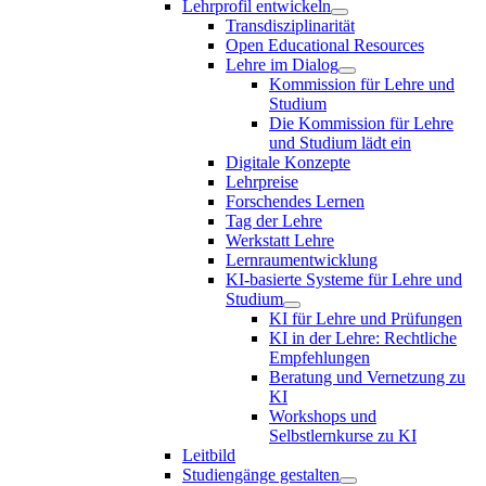
Lehrprofil entwickeln
Transdisziplinarität
Open Educational Resources
Lehre im Dialog
Kommission für Lehre und
Studium
Die Kommission für Lehre
und Studium lädt ein
Digitale Konzepte
Lehrpreise
Forschendes Lernen
Tag der Lehre
Werkstatt Lehre
Lernraumentwicklung
KI-basierte Systeme für Lehre und
Studium
KI für Lehre und Prüfungen
KI in der Lehre: Rechtliche
Empfehlungen
Beratung und Vernetzung zu
KI
Workshops und
Selbstlernkurse zu KI
Leitbild
Studiengänge gestalten