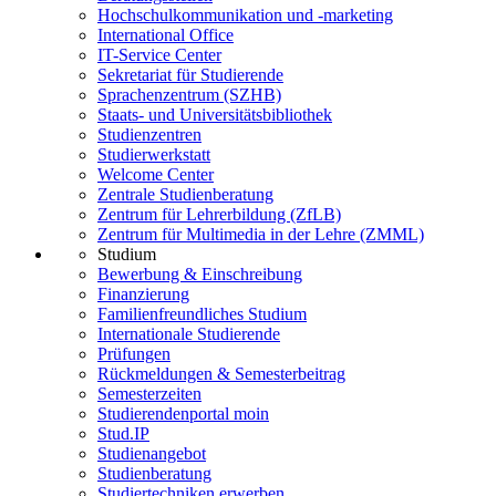
Hochschulkommunikation und -marketing
International Office
IT-Service Center
Sekretariat für Studierende
Sprachenzentrum (SZHB)
Staats- und Universitätsbibliothek
Studienzentren
Studierwerkstatt
Welcome Center
Zentrale Studienberatung
Zentrum für Lehrerbildung (ZfLB)
Zentrum für Multimedia in der Lehre (ZMML)
Studium
Bewerbung & Einschreibung
Finanzierung
Familienfreundliches Studium
Internationale Studierende
Prüfungen
Rückmeldungen & Semesterbeitrag
Semesterzeiten
Studierendenportal moin
Stud.IP
Studienangebot
Studienberatung
Studiertechniken erwerben