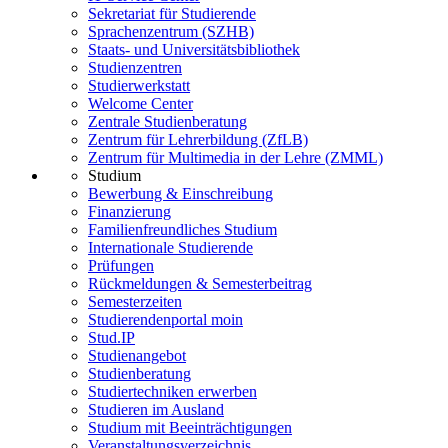
Sekretariat für Studierende
Sprachenzentrum (SZHB)
Staats- und Universitätsbibliothek
Studienzentren
Studierwerkstatt
Welcome Center
Zentrale Studienberatung
Zentrum für Lehrerbildung (ZfLB)
Zentrum für Multimedia in der Lehre (ZMML)
Studium
Bewerbung & Einschreibung
Finanzierung
Familienfreundliches Studium
Internationale Studierende
Prüfungen
Rückmeldungen & Semesterbeitrag
Semesterzeiten
Studierendenportal moin
Stud.IP
Studienangebot
Studienberatung
Studiertechniken erwerben
Studieren im Ausland
Studium mit Beeinträchtigungen
Veranstaltungsverzeichnis