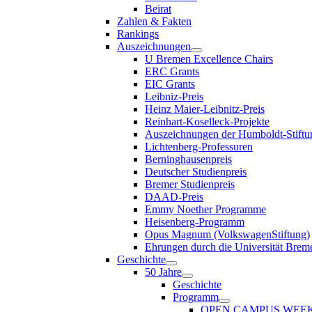
Beirat
Zahlen & Fakten
Rankings
Auszeichnungen
U Bremen Excellence Chairs
ERC Grants
EIC Grants
Leibniz-Preis
Heinz Maier-Leibnitz-Preis
Reinhart-Koselleck-Projekte
Auszeichnungen der Humboldt-Stiftu
Lichtenberg-Professuren
Berninghausenpreis
Deutscher Studienpreis
Bremer Studienpreis
DAAD-Preis
Emmy Noether Programme
Heisenberg-Programm
Opus Magnum (VolkswagenStiftung)
Ehrungen durch die Universität Brem
Geschichte
50 Jahre
Geschichte
Programm
OPEN CAMPUS WEE