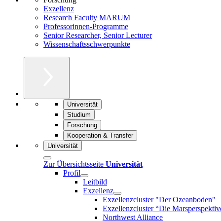
Exzellenz
Research Faculty MARUM
Professorinnen-Programme
Senior Researcher, Senior Lecturer
Wissenschaftsschwerpunkte
Universität
Studium
Forschung
Kooperation & Transfer
Universität
Zur Übersichtsseite
Universität
Profil
Leitbild
Exzellenz
Exzellenzcluster "Der Ozeanboden"
Exzellenzcluster “Die Marsperspektiv
Northwest Alliance