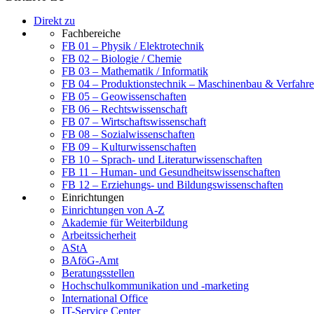
Direkt zu
Fachbereiche
FB 01 – Physik / Elektrotechnik
FB 02 – Biologie / Chemie
FB 03 – Mathematik / Informatik
FB 04 – Produktionstechnik – Maschinenbau & Verfahre
FB 05 – Geowissenschaften
FB 06 – Rechtswissenschaft
FB 07 – Wirtschaftswissenschaft
FB 08 – Sozialwissenschaften
FB 09 – Kulturwissenschaften
FB 10 – Sprach- und Literaturwissenschaften
FB 11 – Human- und Gesundheitswissenschaften
FB 12 – Erziehungs- und Bildungswissenschaften
Einrichtungen
Einrichtungen von A-Z
Akademie für Weiterbildung
Arbeitssicherheit
AStA
BAföG-Amt
Beratungsstellen
Hochschulkommunikation und -marketing
International Office
IT-Service Center