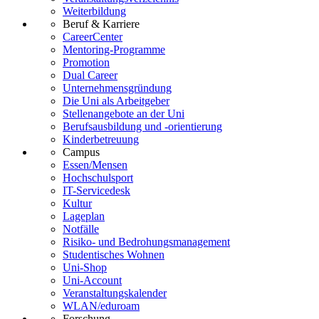
Weiterbildung
Beruf & Karriere
CareerCenter
Mentoring-Programme
Promotion
Dual Career
Unternehmensgründung
Die Uni als Arbeitgeber
Stellenangebote an der Uni
Berufsausbildung und -orientierung
Kinderbetreuung
Campus
Essen/Mensen
Hochschulsport
IT-Servicedesk
Kultur
Lageplan
Notfälle
Risiko- und Bedrohungsmanagement
Studentisches Wohnen
Uni-Shop
Uni-Account
Veranstaltungskalender
WLAN/eduroam
Forschung