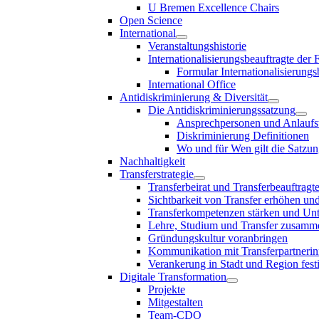
U Bremen Excellence Chairs
Open Science
International
Veranstaltungshistorie
Internationalisierungsbeauftragte der
Formular Internationalisierungs
International Office
Antidiskriminierung & Diversität
Die Antidiskriminierungssatzung
Ansprechpersonen und Anlaufst
Diskriminierung Definitionen
Wo und für Wen gilt die Satzu
Nachhaltigkeit
Transferstrategie
Transferbeirat und Transferbeauftragt
Sichtbarkeit von Transfer erhöhen un
Transferkompetenzen stärken und Unte
Lehre, Studium und Transfer zusam
Gründungskultur voranbringen
Kommunikation mit Transferpartnerinn
Verankerung in Stadt und Region fest
Digitale Transformation
Projekte
Mitgestalten
Team-CDO