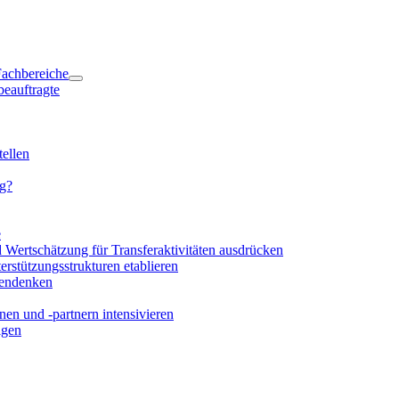
 Fachbereiche
beauftragte
ellen
ng?
e
d Wertschätzung für Transferaktivitäten ausdrücken
rstützungsstrukturen etablieren
mendenken
en und -partnern intensivieren
igen