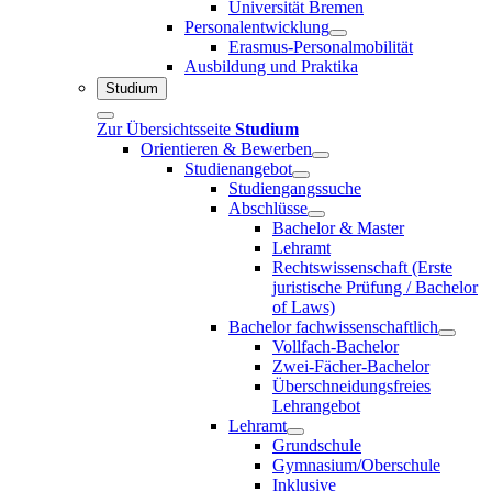
Universität Bremen
Personalentwicklung
Erasmus-Personalmobilität
Ausbildung und Praktika
Studium
Zur Übersichtsseite
Studium
Orientieren & Bewerben
Studienangebot
Studiengangssuche
Abschlüsse
Bachelor & Master
Lehramt
Rechtswissenschaft (Erste
juristische Prüfung / Bachelor
of Laws)
Bachelor fachwissenschaftlich
Vollfach-Bachelor
Zwei-Fächer-Bachelor
Überschneidungsfreies
Lehrangebot
Lehramt
Grundschule
Gymnasium/Oberschule
Inklusive