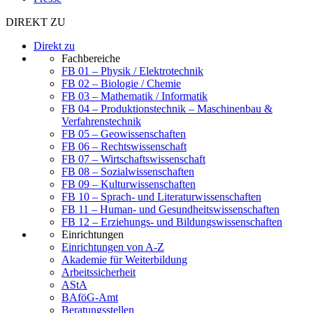
DIREKT ZU
Direkt zu
Fachbereiche
FB 01 – Physik / Elektrotechnik
FB 02 – Biologie / Chemie
FB 03 – Mathematik / Informatik
FB 04 – Produktionstechnik – Maschinenbau &
Verfahrenstechnik
FB 05 – Geowissenschaften
FB 06 – Rechtswissenschaft
FB 07 – Wirtschaftswissenschaft
FB 08 – Sozialwissenschaften
FB 09 – Kulturwissenschaften
FB 10 – Sprach- und Literaturwissenschaften
FB 11 – Human- und Gesundheitswissenschaften
FB 12 – Erziehungs- und Bildungswissenschaften
Einrichtungen
Einrichtungen von A-Z
Akademie für Weiterbildung
Arbeitssicherheit
AStA
BAföG-Amt
Beratungsstellen