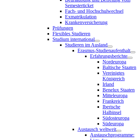
Semesterticket
Fach- und Hochschulwechsel
Exmatrikulation
Krankenversicherung
Prüfungen
Flexibles Studieren
Studium international
Studieren im Ausland
Erasmus-Studienaufenthalt
Erfahrungsberichte
Nordeuropa
Baltische Staaten
Vereinigtes
Königreich
Irland
Benelux Staaten
Mitteleuropa
Frankreich
Iberische
Halbinsel
Südosteuropa
Südeuropa
Austausch weltweit
Austauschprogramme: