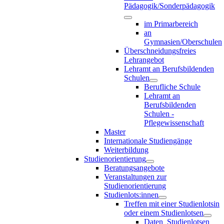
Pädagogik/Sonderpädagogik
im Primarbereich
an
Gymnasien/Oberschulen
Überschneidungsfreies
Lehrangebot
Lehramt an Berufsbildenden
Schulen
Berufliche Schule
Lehramt an
Berufsbildenden
Schulen -
Pflegewissenschaft
Master
Internationale Studiengänge
Weiterbildung
Studienorientierung
Beratungsangebote
Veranstaltungen zur
Studienorientierung
Studienlots:innen
Treffen mit einer Studienlotsin
oder einem Studienlotsen
Daten_Studienlotsen