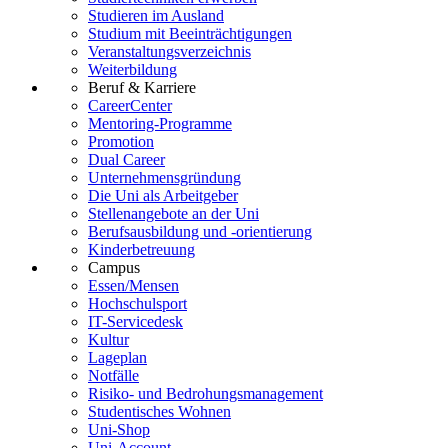
Studieren im Ausland
Studium mit Beeinträchtigungen
Veranstaltungsverzeichnis
Weiterbildung
Beruf & Karriere
CareerCenter
Mentoring-Programme
Promotion
Dual Career
Unternehmensgründung
Die Uni als Arbeitgeber
Stellenangebote an der Uni
Berufsausbildung und -orientierung
Kinderbetreuung
Campus
Essen/Mensen
Hochschulsport
IT-Servicedesk
Kultur
Lageplan
Notfälle
Risiko- und Bedrohungsmanagement
Studentisches Wohnen
Uni-Shop
Uni-Account