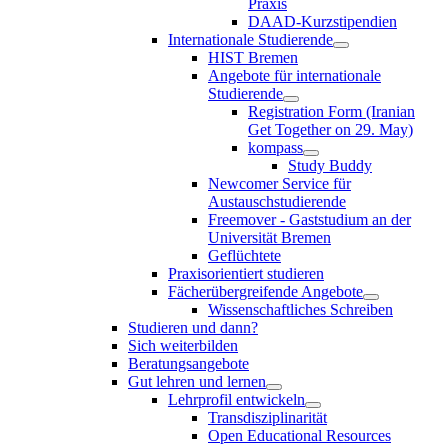
Praxis
DAAD-Kurzstipendien
Internationale Studierende
HIST Bremen
Angebote für internationale
Studierende
Registration Form (Iranian
Get Together on 29. May)
kompass
Study Buddy
Newcomer Service für
Austauschstudierende
Freemover - Gaststudium an der
Universität Bremen
Geflüchtete
Praxisorientiert studieren
Fächerübergreifende Angebote
Wissenschaftliches Schreiben
Studieren und dann?
Sich weiterbilden
Beratungsangebote
Gut lehren und lernen
Lehrprofil entwickeln
Transdisziplinarität
Open Educational Resources