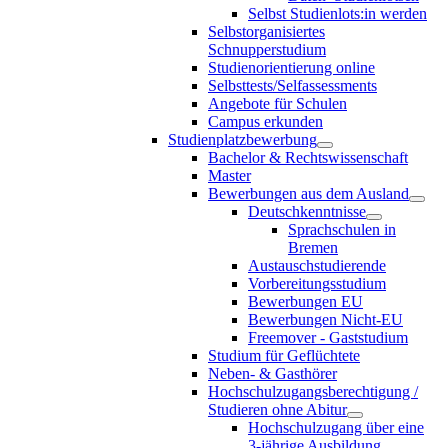
Selbst Studienlots:in werden
Selbstorganisiertes
Schnupperstudium
Studienorientierung online
Selbsttests/Selfassessments
Angebote für Schulen
Campus erkunden
Studienplatzbewerbung
Bachelor & Rechtswissenschaft
Master
Bewerbungen aus dem Ausland
Deutschkenntnisse
Sprachschulen in
Bremen
Austauschstudierende
Vorbereitungsstudium
Bewerbungen EU
Bewerbungen Nicht-EU
Freemover - Gaststudium
Studium für Geflüchtete
Neben- & Gasthörer
Hochschulzugangsberechtigung /
Studieren ohne Abitur
Hochschulzugang über eine
3-jährige Ausbildung