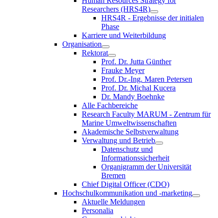
Human Resources Strategy for
Researchers (HRS4R)
HRS4R - Ergebnisse der initialen
Phase
Karriere und Weiterbildung
Organisation
Rektorat
Prof. Dr. Jutta Günther
Frauke Meyer
Prof. Dr.-Ing. Maren Petersen
Prof. Dr. Michal Kucera
Dr. Mandy Boehnke
Alle Fachbereiche
Research Faculty MARUM - Zentrum für
Marine Umweltwissenschaften
Akademische Selbstverwaltung
Verwaltung und Betrieb
Datenschutz und
Informationssicherheit
Organigramm der Universität
Bremen
Chief Digital Officer (CDO)
Hochschulkommunikation und -marketing
Aktuelle Meldungen
Personalia