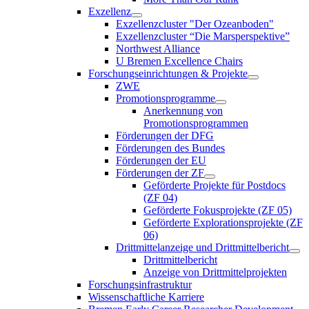
Exzellenz
Exzellenzcluster "Der Ozeanboden"
Exzellenzcluster “Die Marsperspektive”
Northwest Alliance
U Bremen Excellence Chairs
Forschungseinrichtungen & Projekte
ZWE
Promotionsprogramme
Anerkennung von
Promotionsprogrammen
Förderungen der DFG
Förderungen des Bundes
Förderungen der EU
Förderungen der ZF
Geförderte Projekte für Postdocs
(ZF 04)
Geförderte Fokusprojekte (ZF 05)
Geförderte Explorationsprojekte (ZF
06)
Drittmittelanzeige und Drittmittelbericht
Drittmittelbericht
Anzeige von Drittmittelprojekten
Forschungsinfrastruktur
Wissenschaftliche Karriere