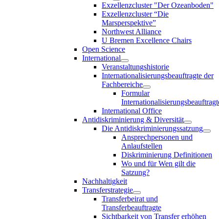
Exzellenzcluster "Der Ozeanboden"
Exzellenzcluster “Die
Marsperspektive”
Northwest Alliance
U Bremen Excellence Chairs
Open Science
International
Veranstaltungshistorie
Internationalisierungsbeauftragte der
Fachbereiche
Formular
Internationalisierungsbeauftragt
International Office
Antidiskriminierung & Diversität
Die Antidiskriminierungssatzung
Ansprechpersonen und
Anlaufstellen
Diskriminierung Definitionen
Wo und für Wen gilt die
Satzung?
Nachhaltigkeit
Transferstrategie
Transferbeirat und
Transferbeauftragte
Sichtbarkeit von Transfer erhöhen