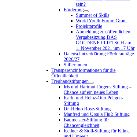
sein?
Förderung
Summer of Skills
World Youth Forum Grant
Projektprofile
Anmeldung zur öffentlichen
Vergabesitzung DAS
GOLDENE PLIETSCH am
1. November 2021 um 17 Uhr
Datenschutzerklärung Förderanträge
2026/27
Stifter:innen
Transparenzinformationen für die
Öffentlichkeit
Treuhandstiftungen
Iris und Hartmut Jürgens Stiftung –
Chance auf ein neues Leben
Karin und Heinz-Otto Peitgen-
Stiftung
Dr. Heino Rose-Stiftung
Manfred und Ursula Fluß-Stiftung
Baumeister-Stiftung für
Chancengleichheit
Kellner & Stoll-Stiftung für Klima
und Umwelt