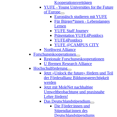
Kooperationsverträgen
YUFE - Young Universities for the Future
of Europe
Europäisch studieren mit YUFE
Für Bürger*innen - Lebenslanges
Lernen
YUFE Staff Journey
Präsentation YUFE4Postdocs
YUFE4Postdocs
YUFE @CAMPUS CITY
Northwest Alliance
Forschungskooperationen
Regionale Forschungskooperationen
U Bremen Research Alliance
Hochschulförderung
Jetzt »Unlock the future« fördern und Teil
der Förderallianz Bildungsgerechtigkeit
werden
Jetzt mit MoleNet nachhaltige
Umweltbeobachtung und praxisnahe
Lehre fördern!
Das Deutschlandstipendium
Die Förder:innen und
Stipendiat:innen des
Deutschlandstipendiums