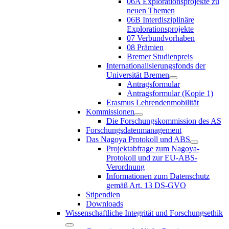
06A Explorationsprojekte zu
neuen Themen
06B Interdisziplinäre
Explorationsprojekte
07 Verbundvorhaben
08 Prämien
Bremer Studienpreis
Internationalisierungsfonds der
Universität Bremen
Antragsformular
Antragsformular (Kopie 1)
Erasmus Lehrendenmobilität
Kommissionen
Die Forschungskommission des AS
Forschungsdatenmanagement
Das Nagoya Protokoll und ABS
Projektabfrage zum Nagoya-
Protokoll und zur EU-ABS-
Verordnung
Informationen zum Datenschutz
gemäß Art. 13 DS-GVO
Stipendien
Downloads
Wissenschaftliche Integrität und Forschungsethik