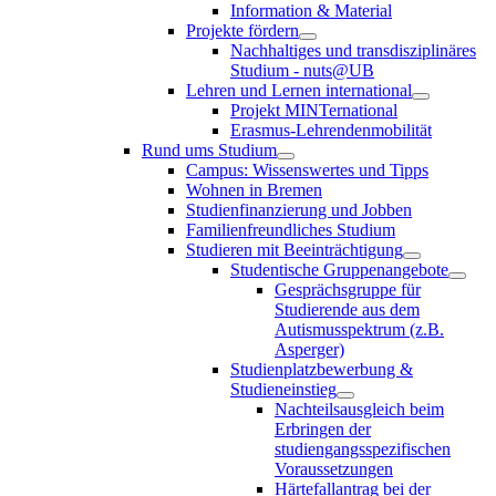
Information & Material
Projekte fördern
Nachhaltiges und transdisziplinäres
Studium - nuts@UB
Lehren und Lernen international
Projekt MINTernational
Erasmus-Lehrendenmobilität
Rund ums Studium
Campus: Wissenswertes und Tipps
Wohnen in Bremen
Studienfinanzierung und Jobben
Familienfreundliches Studium
Studieren mit Beeinträchtigung
Studentische Gruppenangebote
Gesprächsgruppe für
Studierende aus dem
Autismusspektrum (z.B.
Asperger)
Studienplatzbewerbung &
Studieneinstieg
Nachteilsausgleich beim
Erbringen der
studiengangsspezifischen
Voraussetzungen
Härtefallantrag bei der