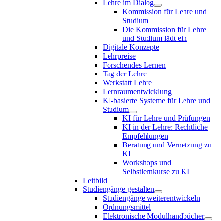
Lehre im Dialog
Kommission für Lehre und
Studium
Die Kommission für Lehre
und Studium lädt ein
Digitale Konzepte
Lehrpreise
Forschendes Lernen
Tag der Lehre
Werkstatt Lehre
Lernraumentwicklung
KI-basierte Systeme für Lehre und
Studium
KI für Lehre und Prüfungen
KI in der Lehre: Rechtliche
Empfehlungen
Beratung und Vernetzung zu
KI
Workshops und
Selbstlernkurse zu KI
Leitbild
Studiengänge gestalten
Studiengänge weiterentwickeln
Ordnungsmittel
Elektronische Modulhandbücher