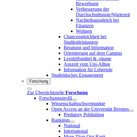
Bewerbung
Verbesserung der
Durchschnittsnote/Wartezeit
Nachteilsausgleich bei
Finanzen
Wohnen
Chancengleichheit bei
Studienleistungen
Beratung und Information
Orientierung auf dem Campus
Lernhilfsmittel & -räume
Auszeit vom Uni-Alltag
Information für Lehrende
Studentisches Engagement
Forschung
Zur Übersichtsseite
Forschung
Forschungsprofil
Wissenschaftsschwerpunkte
Open Access an der Universität Bremen
Predatory Publishing
Rankings
National
International
More Than Our Rank