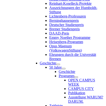
Reinhart-Koselleck-Projekte
Auszeichnungen der Humboldt-
Stiftung
Lichtenberg-Professuren
Berninghausenpreis
Deutscher Studienpreis
Bremer Studienpreis
DAAD-Preis
Emmy Noether Programme
Heisenberg-Programm
Opus Magnum
(VolkswagenStiftung)
Ehrungen durch die Universität
Bremen
Geschichte
50 Jahre
Geschichte
Programm
OPEN CAMPUS
WEEK
CAMPUS CITY
Publikation
Ausstellung WARUM?
DARUM.
Zeitleiste