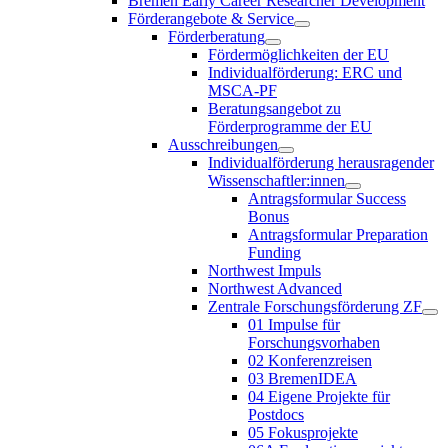
Bremen Early Career Researcher Development
Förderangebote & Service
Förderberatung
Fördermöglichkeiten der EU
Individualförderung: ERC und
MSCA-PF
Beratungsangebot zu
Förderprogramme der EU
Ausschreibungen
Individualförderung herausragender
Wissenschaftler:innen
Antragsformular Success
Bonus
Antragsformular Preparation
Funding
Northwest Impuls
Northwest Advanced
Zentrale Forschungsförderung ZF
01 Impulse für
Forschungsvorhaben
02 Konferenzreisen
03 BremenIDEA
04 Eigene Projekte für
Postdocs
05 Fokusprojekte