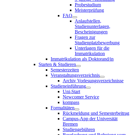
Probestudium
Meisterprüfung
FAQ
Anlaufstellen,
Studienunterlagen,
Bescheinigungen
Fragen zur
Studienplatzbewerbung
Unterlagen für die
Immatrikulation
Immatrikulation als Doktorand/in
Starten & Studieren
Semesterzeiten
Veranstaltungsverzeichnis
Archiv Vorlesungsverzeichnisse
Studieneinführung
Uni-Start
Newcomer Service
kompass
Formalitäten
Rückmeldung und Semesterbeitrag
Campus-App der Universität
Bremen
Studiengebühren
Beurlaubung und Befreiung vom