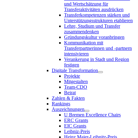
und Wertschätzung für
Transferaktivitäten ausdrücken
Transferkompetenzen stärken und
Unterstützungsstrukturen etablieren
Lehre, Studium und Transfer
zusammendenken
Gründungskultur voranbringen
Kommunikation mit
Transferpartnerinnen und -partnern
intensivieren
Verankerung in Stadt und Region
festigen
Digitale Transformation
Projekte
Mitgestalten
Team-CDO
Beirat
Zahlen & Fakten
Rankings
Auszeichnungen
U Bremen Excellence Chairs
ERC Grants
EIC Grants
Leibniz-Preis
Heinz Maier-Leibnitz-Preis