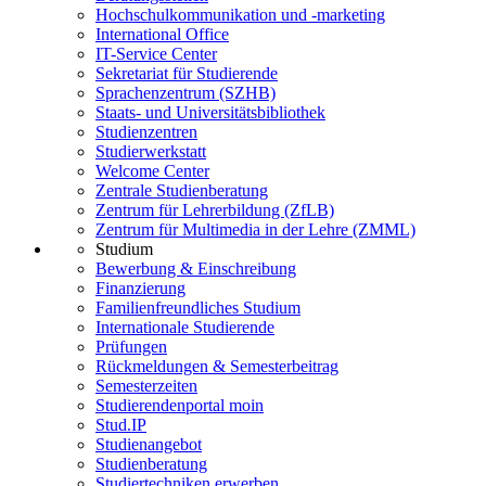
Hochschulkommunikation und -marketing
International Office
IT-Service Center
Sekretariat für Studierende
Sprachenzentrum (SZHB)
Staats- und Universitätsbibliothek
Studienzentren
Studierwerkstatt
Welcome Center
Zentrale Studienberatung
Zentrum für Lehrerbildung (ZfLB)
Zentrum für Multimedia in der Lehre (ZMML)
Studium
Bewerbung & Einschreibung
Finanzierung
Familienfreundliches Studium
Internationale Studierende
Prüfungen
Rückmeldungen & Semesterbeitrag
Semesterzeiten
Studierendenportal moin
Stud.IP
Studienangebot
Studienberatung
Studiertechniken erwerben