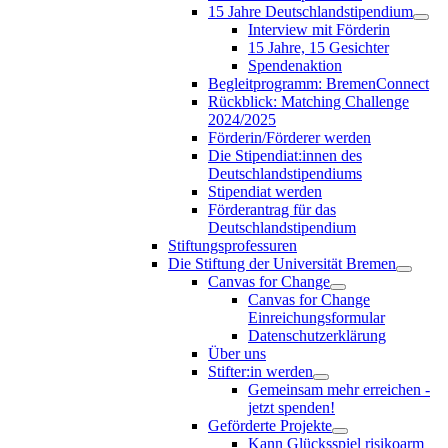
15 Jahre Deutschlandstipendium
Interview mit Förderin
15 Jahre, 15 Gesichter
Spendenaktion
Begleitprogramm: BremenConnect
Rückblick: Matching Challenge
2024/2025
Förderin/Förderer werden
Die Stipendiat:innen des
Deutschlandstipendiums
Stipendiat werden
Förderantrag für das
Deutschlandstipendium
Stiftungsprofessuren
Die Stiftung der Universität Bremen
Canvas for Change
Canvas for Change
Einreichungsformular
Datenschutzerklärung
Über uns
Stifter:in werden
Gemeinsam mehr erreichen -
jetzt spenden!
Geförderte Projekte
Kann Glücksspiel risikoarm