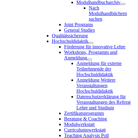
Modulhandbucharchiv
Nach
Modulhandbüchern
suchen
Joint Programs
General Studies
Qualitätssicherung
Hochschuldidaktik
Förderung für innovative Lehre
Workshops, Programm und
Anmeldung
Anmeldung für externe
Teilnehmende der
Hochschuldidaktik
Anmeldung Weitere
Veranstaltungen
Hochschuldidaktik
Datenschutzerklärung für
Veranstaltungen des Referat
Lehre und Studium
Zertifikatsprogramm
Beratung & Coaching
Modulwerkstatt
Curriculumswerkstatt
Teaching Analysis Poll