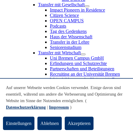
Transfer mit Gesellschaft
Impact Pioneers in Residence
Citizen Science
OPEN CAMPUS
Podcasts
Tag des Gedenkens
Haus der Wissenschaft
Transfer in der Lehre
Seniorenstudium
Transfer mit Wirtschaft
Uni Bremen Campus GmbH
Erfindungen und Schutzrechte
Partnerschaften und Beteiligungen
Recruiting an der Universität Bremen
Weiterbildung an der Universität Bremen
Transfer mit Schule
Auf unserer Webseite werden Cookies verwendet. Einige davon sind
Schülerinnen und Schüler
essentiell, während uns andere die Verbesserung und Optimierung der
MINT-Schnupperstudium
Schulklassen
Website im Sinne der Nutzenden ermöglichen. (
Lehrkräfte
Datenschutzerklärung
|
Impressum
)
Gründungsunterstützung
UniTransfer - Servicestelle für Transferaktivitäten
Einstellungen
Ablehnen
Akzeptieren
Transfermagazin der Universität Bremen
Transferpreis der Universität Bremen