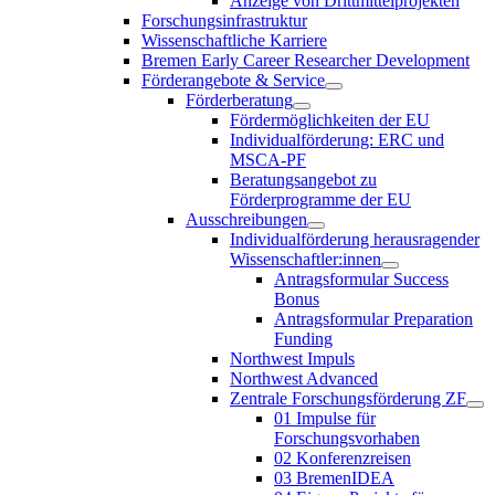
Anzeige von Drittmittelprojekten
Forschungsinfrastruktur
Wissenschaftliche Karriere
Bremen Early Career Researcher Development
Förderangebote & Service
Förderberatung
Fördermöglichkeiten der EU
Individualförderung: ERC und
MSCA-PF
Beratungsangebot zu
Förderprogramme der EU
Ausschreibungen
Individualförderung herausragender
Wissenschaftler:innen
Antragsformular Success
Bonus
Antragsformular Preparation
Funding
Northwest Impuls
Northwest Advanced
Zentrale Forschungsförderung ZF
01 Impulse für
Forschungsvorhaben
02 Konferenzreisen
03 BremenIDEA