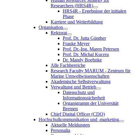
Human Resources Strategy for
Researchers (HRS4R)
HRS4R - Ergebnisse der initialen
Phase
Karriere und Weiterbildung
Organisation
Rektorat
Prof. Dr. Jutta Günther
Frauke Meyer
Prof. Dr.-Ing. Maren Petersen
Prof. Dr. Michal Kucera
Dr. Mandy Boehnke
Alle Fachbereiche
Research Faculty MARUM - Zentrum für
Marine Umweltwissenschaften
Akademische Selbstverwaltung
Verwaltung und Betrieb
Datenschutz und
Informationssicherheit
Organigramm der Universität
Bremen
Chief Digital Officer (CDO)
Hochschulkommunikation und -marketing
Aktuelle Meldungen
Personalia