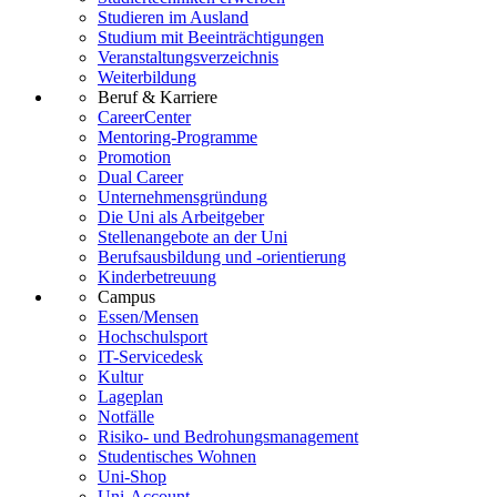
Studieren im Ausland
Studium mit Beeinträchtigungen
Veranstaltungsverzeichnis
Weiterbildung
Beruf & Karriere
CareerCenter
Mentoring-Programme
Promotion
Dual Career
Unternehmensgründung
Die Uni als Arbeitgeber
Stellenangebote an der Uni
Berufsausbildung und -orientierung
Kinderbetreuung
Campus
Essen/Mensen
Hochschulsport
IT-Servicedesk
Kultur
Lageplan
Notfälle
Risiko- und Bedrohungsmanagement
Studentisches Wohnen
Uni-Shop
Uni-Account