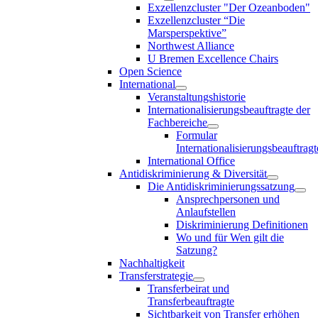
Exzellenzcluster "Der Ozeanboden"
Exzellenzcluster “Die
Marsperspektive”
Northwest Alliance
U Bremen Excellence Chairs
Open Science
International
Veranstaltungshistorie
Internationalisierungsbeauftragte der
Fachbereiche
Formular
Internationalisierungsbeauftragt
International Office
Antidiskriminierung & Diversität
Die Antidiskriminierungssatzung
Ansprechpersonen und
Anlaufstellen
Diskriminierung Definitionen
Wo und für Wen gilt die
Satzung?
Nachhaltigkeit
Transferstrategie
Transferbeirat und
Transferbeauftragte
Sichtbarkeit von Transfer erhöhen