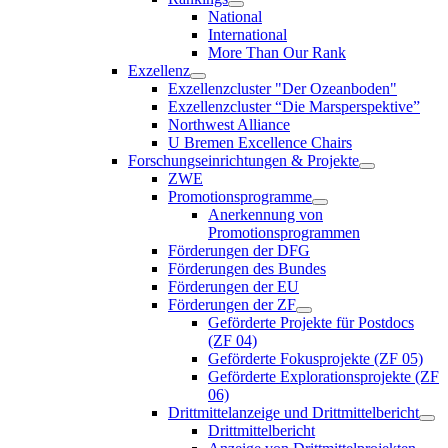
National
International
More Than Our Rank
Exzellenz
Exzellenzcluster "Der Ozeanboden"
Exzellenzcluster “Die Marsperspektive”
Northwest Alliance
U Bremen Excellence Chairs
Forschungseinrichtungen & Projekte
ZWE
Promotionsprogramme
Anerkennung von
Promotionsprogrammen
Förderungen der DFG
Förderungen des Bundes
Förderungen der EU
Förderungen der ZF
Geförderte Projekte für Postdocs
(ZF 04)
Geförderte Fokusprojekte (ZF 05)
Geförderte Explorationsprojekte (ZF
06)
Drittmittelanzeige und Drittmittelbericht
Drittmittelbericht