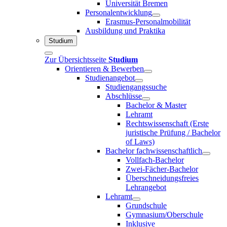
Universität Bremen
Personalentwicklung
Erasmus-Personalmobilität
Ausbildung und Praktika
Studium
Zur Übersichtsseite
Studium
Orientieren & Bewerben
Studienangebot
Studiengangssuche
Abschlüsse
Bachelor & Master
Lehramt
Rechtswissenschaft (Erste
juristische Prüfung / Bachelor
of Laws)
Bachelor fachwissenschaftlich
Vollfach-Bachelor
Zwei-Fächer-Bachelor
Überschneidungsfreies
Lehrangebot
Lehramt
Grundschule
Gymnasium/Oberschule
Inklusive