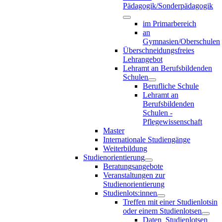
Pädagogik/Sonderpädagogik
im Primarbereich
an
Gymnasien/Oberschulen
Überschneidungsfreies
Lehrangebot
Lehramt an Berufsbildenden
Schulen
Berufliche Schule
Lehramt an
Berufsbildenden
Schulen -
Pflegewissenschaft
Master
Internationale Studiengänge
Weiterbildung
Studienorientierung
Beratungsangebote
Veranstaltungen zur
Studienorientierung
Studienlots:innen
Treffen mit einer Studienlotsin
oder einem Studienlotsen
Daten_Studienlotsen