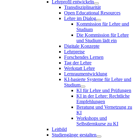
Lehrprofil entwickeln
Transdisziplinarität
Open Educational Resources
Lehre im Dialog
Kommission für Lehre und
Studium
Die Kommission für Lehre
und Studium lädt ein
Digitale Konzepte
Lehrpreise
Forschendes Lernen
Tag der Lehre
Werkstatt Lehre
Lernraumentwicklung
KI-basierte Systeme für Lehre und
Studium
KI für Lehre und Prüfungen
KI in der Lehre: Rechtliche
Empfehlungen
Beratung und Vernetzung zu
KI
Workshops und
Selbstlernkurse zu KI
Leitbild
Studiengänge gestalten