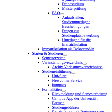
Probestudium
Meisterprüfung
FAQ
Anlaufstellen,
Studienunterlagen,
Bescheinigungen
Fragen zur
Studienplatzbewerbung
Unterlagen für die
Immatrikulation
Immatrikulation als Doktorand/in
Starten & Studieren
Semesterzeiten
Veranstaltungsverzeichnis
Archiv Vorlesungsverzeichnisse
Studieneinführung
Uni-Start
Newcomer Service
kompass
Formalitäten
Rückmeldung und Semesterbeitrag
Campus-App der Universität
Bremen
Studiengebühren
Beurlaubung und Befreiung vom