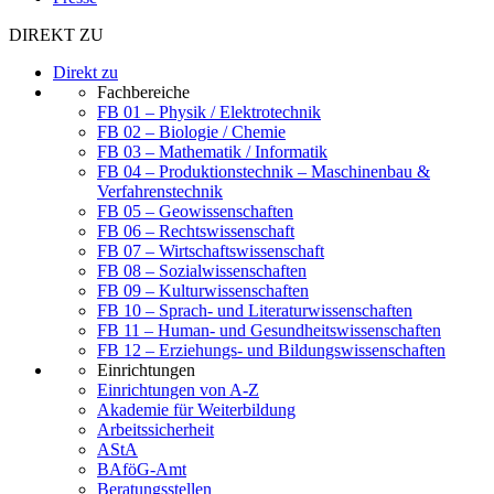
DIREKT ZU
Direkt zu
Fachbereiche
FB 01 – Physik / Elektrotechnik
FB 02 – Biologie / Chemie
FB 03 – Mathematik / Informatik
FB 04 – Produktionstechnik – Maschinenbau &
Verfahrenstechnik
FB 05 – Geowissenschaften
FB 06 – Rechtswissenschaft
FB 07 – Wirtschaftswissenschaft
FB 08 – Sozialwissenschaften
FB 09 – Kulturwissenschaften
FB 10 – Sprach- und Literaturwissenschaften
FB 11 – Human- und Gesundheitswissenschaften
FB 12 – Erziehungs- und Bildungswissenschaften
Einrichtungen
Einrichtungen von A-Z
Akademie für Weiterbildung
Arbeitssicherheit
AStA
BAföG-Amt
Beratungsstellen