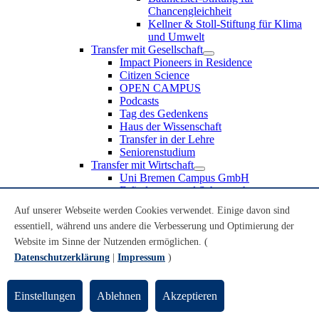
Chancengleichheit
Kellner & Stoll-Stiftung für Klima
und Umwelt
Transfer mit Gesellschaft
Impact Pioneers in Residence
Citizen Science
OPEN CAMPUS
Podcasts
Tag des Gedenkens
Haus der Wissenschaft
Transfer in der Lehre
Seniorenstudium
Transfer mit Wirtschaft
Uni Bremen Campus GmbH
Erfindungen und Schutzrechte
Partnerschaften und Beteiligungen
Auf unserer Webseite werden Cookies verwendet. Einige davon sind
Recruiting an der Universität Bremen
essentiell, während uns andere die Verbesserung und Optimierung der
Weiterbildung an der Universität Bremen
Transfer mit Schule
Website im Sinne der Nutzenden ermöglichen. (
Schülerinnen und Schüler
Datenschutzerklärung
|
Impressum
)
MINT-Schnupperstudium
Schulklassen
Lehrkräfte
Einstellungen
Ablehnen
Akzeptieren
Gründungsunterstützung
UniTransfer - Servicestelle für Transferaktivitäten