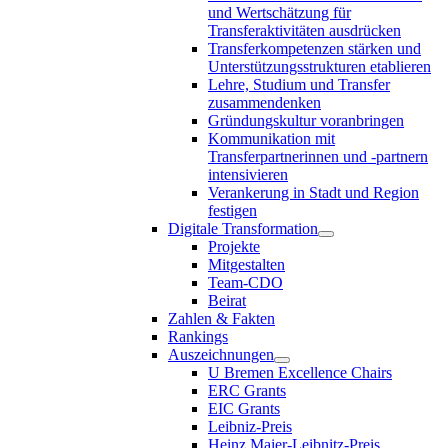
und Wertschätzung für
Transferaktivitäten ausdrücken
Transferkompetenzen stärken und
Unterstützungsstrukturen etablieren
Lehre, Studium und Transfer
zusammendenken
Gründungskultur voranbringen
Kommunikation mit
Transferpartnerinnen und -partnern
intensivieren
Verankerung in Stadt und Region
festigen
Digitale Transformation
Projekte
Mitgestalten
Team-CDO
Beirat
Zahlen & Fakten
Rankings
Auszeichnungen
U Bremen Excellence Chairs
ERC Grants
EIC Grants
Leibniz-Preis
Heinz Maier-Leibnitz-Preis