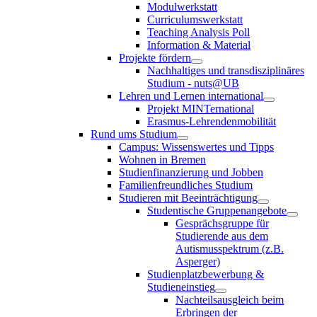
Modulwerkstatt
Curriculumswerkstatt
Teaching Analysis Poll
Information & Material
Projekte fördern
Nachhaltiges und transdisziplinäres
Studium - nuts@UB
Lehren und Lernen international
Projekt MINTernational
Erasmus-Lehrendenmobilität
Rund ums Studium
Campus: Wissenswertes und Tipps
Wohnen in Bremen
Studienfinanzierung und Jobben
Familienfreundliches Studium
Studieren mit Beeinträchtigung
Studentische Gruppenangebote
Gesprächsgruppe für
Studierende aus dem
Autismusspektrum (z.B.
Asperger)
Studienplatzbewerbung &
Studieneinstieg
Nachteilsausgleich beim
Erbringen der