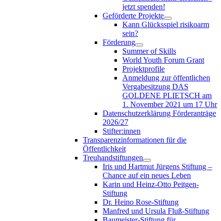
jetzt spenden!
Geförderte Projekte
Kann Glücksspiel risikoarm
sein?
Förderung
Summer of Skills
World Youth Forum Grant
Projektprofile
Anmeldung zur öffentlichen
Vergabesitzung DAS
GOLDENE PLIETSCH am
1. November 2021 um 17 Uhr
Datenschutzerklärung Förderanträge
2026/27
Stifter:innen
Transparenzinformationen für die
Öffentlichkeit
Treuhandstiftungen
Iris und Hartmut Jürgens Stiftung –
Chance auf ein neues Leben
Karin und Heinz-Otto Peitgen-
Stiftung
Dr. Heino Rose-Stiftung
Manfred und Ursula Fluß-Stiftung
Baumeister-Stiftung für