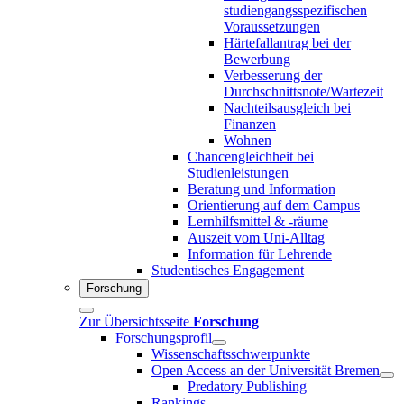
studiengangsspezifischen
Voraussetzungen
Härtefallantrag bei der
Bewerbung
Verbesserung der
Durchschnittsnote/Wartezeit
Nachteilsausgleich bei
Finanzen
Wohnen
Chancengleichheit bei
Studienleistungen
Beratung und Information
Orientierung auf dem Campus
Lernhilfsmittel & -räume
Auszeit vom Uni-Alltag
Information für Lehrende
Studentisches Engagement
Forschung
Zur Übersichtsseite
Forschung
Forschungsprofil
Wissenschaftsschwerpunkte
Open Access an der Universität Bremen
Predatory Publishing
Rankings