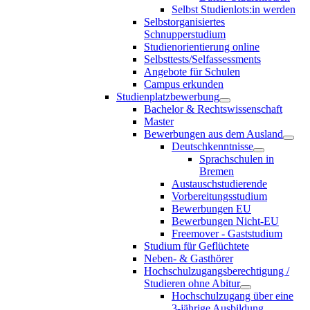
Selbst Studienlots:in werden
Selbstorganisiertes
Schnupperstudium
Studienorientierung online
Selbsttests/Selfassessments
Angebote für Schulen
Campus erkunden
Studienplatzbewerbung
Bachelor & Rechtswissenschaft
Master
Bewerbungen aus dem Ausland
Deutschkenntnisse
Sprachschulen in
Bremen
Austauschstudierende
Vorbereitungsstudium
Bewerbungen EU
Bewerbungen Nicht-EU
Freemover - Gaststudium
Studium für Geflüchtete
Neben- & Gasthörer
Hochschulzugangsberechtigung /
Studieren ohne Abitur
Hochschulzugang über eine
3-jährige Ausbildung