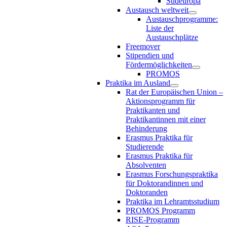
Südeuropa
Austausch weltweit
Austauschprogramme:
Liste der
Austauschplätze
Freemover
Stipendien und
Fördermöglichkeiten
PROMOS
Praktika im Ausland
Rat der Europäischen Union –
Aktionsprogramm für
Praktikanten und
Praktikantinnen mit einer
Behinderung
Erasmus Praktika für
Studierende
Erasmus Praktika für
Absolventen
Erasmus Forschungspraktika
für Doktorandinnen und
Doktoranden
Praktika im Lehramtsstudium
PROMOS Programm
RISE-Programm