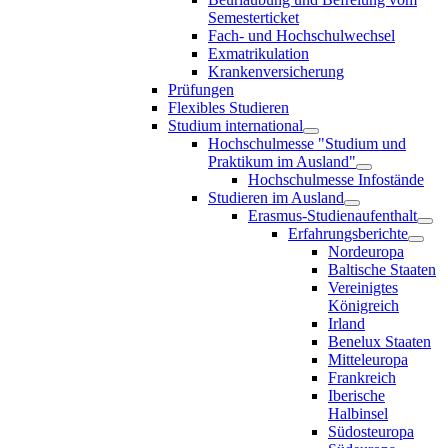
Semesterticket
Fach- und Hochschulwechsel
Exmatrikulation
Krankenversicherung
Prüfungen
Flexibles Studieren
Studium international
Hochschulmesse "Studium und
Praktikum im Ausland"
Hochschulmesse Infostände
Studieren im Ausland
Erasmus-Studienaufenthalt
Erfahrungsberichte
Nordeuropa
Baltische Staaten
Vereinigtes
Königreich
Irland
Benelux Staaten
Mitteleuropa
Frankreich
Iberische
Halbinsel
Südosteuropa