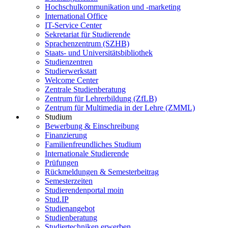
Hochschulkommunikation und -marketing
International Office
IT-Service Center
Sekretariat für Studierende
Sprachenzentrum (SZHB)
Staats- und Universitätsbibliothek
Studienzentren
Studierwerkstatt
Welcome Center
Zentrale Studienberatung
Zentrum für Lehrerbildung (ZfLB)
Zentrum für Multimedia in der Lehre (ZMML)
Studium
Bewerbung & Einschreibung
Finanzierung
Familienfreundliches Studium
Internationale Studierende
Prüfungen
Rückmeldungen & Semesterbeitrag
Semesterzeiten
Studierendenportal moin
Stud.IP
Studienangebot
Studienberatung
Studiertechniken erwerben