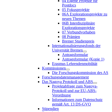
04 Eigene Projekte für
Postdocs
05 Fokusprojekte
06A Explorationsprojekte zu
neuen Themen
06B Interdisziplinäre
Explorationsprojekte
07 Verbundvorhaben
08 Prämien
Bremer Studienpreis
Internationalisierungsfonds der
Universität Bremen
Antragsformular
Antragsformular (Kopie 1)
Erasmus Lehrendenmobilität
Kommissionen
Die Forschungskommission des AS
Forschungsdatenmanagement
Das Nagoya Protokoll und ABS
Projektabfrage zum Nagoya-
Protokoll und zur EU-ABS-
Verordnung
Informationen zum Datenschutz
gemäß Art. 13 DS-GVO
Stipendien