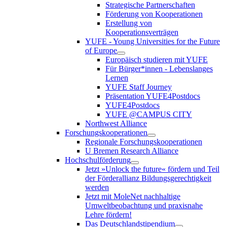
Strategische Partnerschaften
Förderung von Kooperationen
Erstellung von
Kooperationsverträgen
YUFE - Young Universities for the Future
of Europe
Europäisch studieren mit YUFE
Für Bürger*innen - Lebenslanges
Lernen
YUFE Staff Journey
Präsentation YUFE4Postdocs
YUFE4Postdocs
YUFE @CAMPUS CITY
Northwest Alliance
Forschungskooperationen
Regionale Forschungskooperationen
U Bremen Research Alliance
Hochschulförderung
Jetzt »Unlock the future« fördern und Teil
der Förderallianz Bildungsgerechtigkeit
werden
Jetzt mit MoleNet nachhaltige
Umweltbeobachtung und praxisnahe
Lehre fördern!
Das Deutschlandstipendium