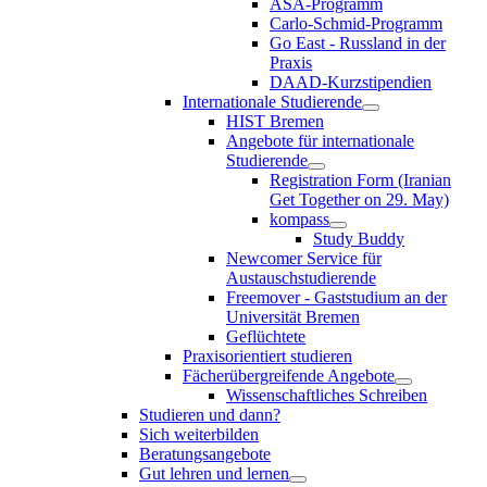
ASA-Programm
Carlo-Schmid-Programm
Go East - Russland in der
Praxis
DAAD-Kurzstipendien
Internationale Studierende
HIST Bremen
Angebote für internationale
Studierende
Registration Form (Iranian
Get Together on 29. May)
kompass
Study Buddy
Newcomer Service für
Austauschstudierende
Freemover - Gaststudium an der
Universität Bremen
Geflüchtete
Praxisorientiert studieren
Fächerübergreifende Angebote
Wissenschaftliches Schreiben
Studieren und dann?
Sich weiterbilden
Beratungsangebote
Gut lehren und lernen