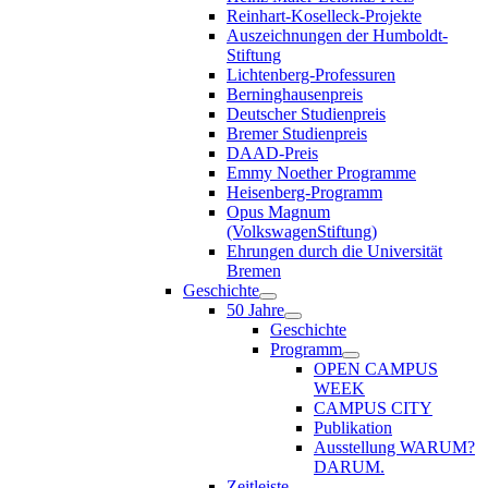
Reinhart-Koselleck-Projekte
Auszeichnungen der Humboldt-
Stiftung
Lichtenberg-Professuren
Berninghausenpreis
Deutscher Studienpreis
Bremer Studienpreis
DAAD-Preis
Emmy Noether Programme
Heisenberg-Programm
Opus Magnum
(VolkswagenStiftung)
Ehrungen durch die Universität
Bremen
Geschichte
50 Jahre
Geschichte
Programm
OPEN CAMPUS
WEEK
CAMPUS CITY
Publikation
Ausstellung WARUM?
DARUM.
Zeitleiste