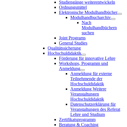
Studiengänge weiterentwickeln
Ordnungsmittel
Elektronische Modulhandbücher
Modulhandbucharchiv
Nach
Modulhandbüchern
suchen
Joint Programs
General Studies
Qualitätssicherung
Hochschuldidaktik
Förderung für innovative Lehre
Workshops, Programm und
Anmeldung
Anmeldung für externe
Teilnehmende der
Hochschuldidaktik
Anmeldung Weitere
Veranstaltungen
Hochschuldidaktik
Datenschutzerklärung für
Veranstaltungen des Referat
Lehre und Studium
Zertifikatsprogramm
Beratung & Coaching