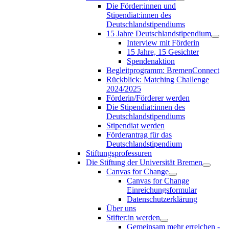
Die Förder:innen und
Stipendiat:innen des
Deutschlandstipendiums
15 Jahre Deutschlandstipendium
Interview mit Förderin
15 Jahre, 15 Gesichter
Spendenaktion
Begleitprogramm: BremenConnect
Rückblick: Matching Challenge
2024/2025
Förderin/Förderer werden
Die Stipendiat:innen des
Deutschlandstipendiums
Stipendiat werden
Förderantrag für das
Deutschlandstipendium
Stiftungsprofessuren
Die Stiftung der Universität Bremen
Canvas for Change
Canvas for Change
Einreichungsformular
Datenschutzerklärung
Über uns
Stifter:in werden
Gemeinsam mehr erreichen -