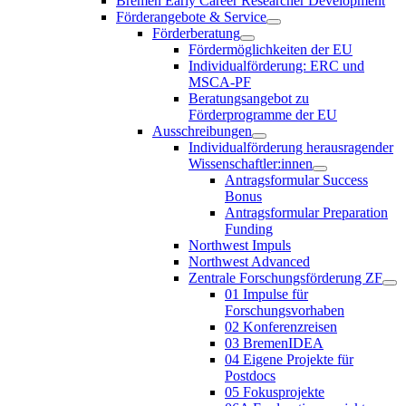
Bremen Early Career Researcher Development
Förderangebote & Service
Förderberatung
Fördermöglichkeiten der EU
Individualförderung: ERC und
MSCA-PF
Beratungsangebot zu
Förderprogramme der EU
Ausschreibungen
Individualförderung herausragender
Wissenschaftler:innen
Antragsformular Success
Bonus
Antragsformular Preparation
Funding
Northwest Impuls
Northwest Advanced
Zentrale Forschungsförderung ZF
01 Impulse für
Forschungsvorhaben
02 Konferenzreisen
03 BremenIDEA
04 Eigene Projekte für
Postdocs
05 Fokusprojekte