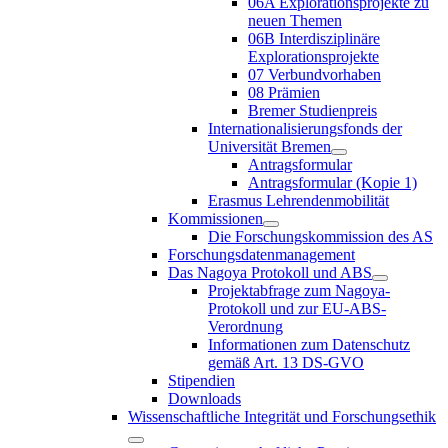
06A Explorationsprojekte zu
neuen Themen
06B Interdisziplinäre
Explorationsprojekte
07 Verbundvorhaben
08 Prämien
Bremer Studienpreis
Internationalisierungsfonds der
Universität Bremen
Antragsformular
Antragsformular (Kopie 1)
Erasmus Lehrendenmobilität
Kommissionen
Die Forschungskommission des AS
Forschungsdatenmanagement
Das Nagoya Protokoll und ABS
Projektabfrage zum Nagoya-
Protokoll und zur EU-ABS-
Verordnung
Informationen zum Datenschutz
gemäß Art. 13 DS-GVO
Stipendien
Downloads
Wissenschaftliche Integrität und Forschungsethik