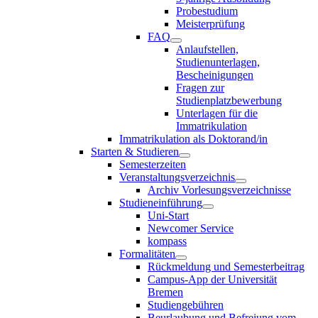
Probestudium
Meisterprüfung
FAQ
Anlaufstellen,
Studienunterlagen,
Bescheinigungen
Fragen zur
Studienplatzbewerbung
Unterlagen für die
Immatrikulation
Immatrikulation als Doktorand/in
Starten & Studieren
Semesterzeiten
Veranstaltungsverzeichnis
Archiv Vorlesungsverzeichnisse
Studieneinführung
Uni-Start
Newcomer Service
kompass
Formalitäten
Rückmeldung und Semesterbeitrag
Campus-App der Universität
Bremen
Studiengebühren
Beurlaubung und Befreiung vom