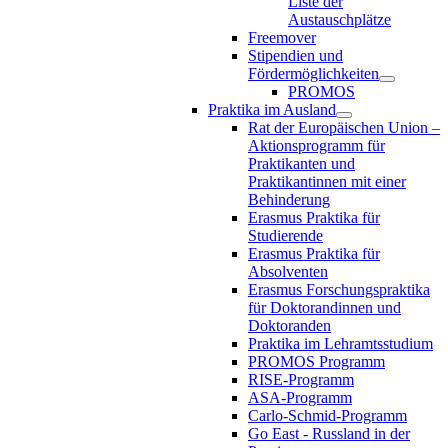
Liste der
Austauschplätze
Freemover
Stipendien und
Fördermöglichkeiten
PROMOS
Praktika im Ausland
Rat der Europäischen Union –
Aktionsprogramm für
Praktikanten und
Praktikantinnen mit einer
Behinderung
Erasmus Praktika für
Studierende
Erasmus Praktika für
Absolventen
Erasmus Forschungspraktika
für Doktorandinnen und
Doktoranden
Praktika im Lehramtsstudium
PROMOS Programm
RISE-Programm
ASA-Programm
Carlo-Schmid-Programm
Go East - Russland in der