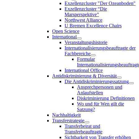
Exzellenzcluster "Der Ozeanboden"
Exzellenzcluster “Die
Marsperspektive”
Northwest Alliance
U Bremen Excellence Chairs
Open Science
International
Veranstaltungshistorie
Internationalisierungsbeauftragte der
Fachbereiche
Formular
Internationalisierungsbeauftragt
International Office
Antidiskriminierung & Diversität
Die Antidiskriminierungssatzung
Ansprechpersonen und
Anlaufstellen
Diskriminierung Definitionen
Wo und für Wen gilt die
Satzung?
Nachhaltigkeit
Transferstrategie
Transferbeirat und
Transferbeauftragte
Sichtbarkeit von Transfer erhöhen