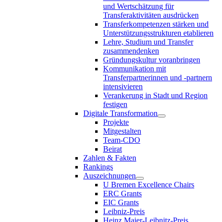
und Wertschätzung für
Transferaktivitäten ausdrücken
Transferkompetenzen stärken und
Unterstützungsstrukturen etablieren
Lehre, Studium und Transfer
zusammendenken
Gründungskultur voranbringen
Kommunikation mit
Transferpartnerinnen und -partnern
intensivieren
Verankerung in Stadt und Region
festigen
Digitale Transformation
Projekte
Mitgestalten
Team-CDO
Beirat
Zahlen & Fakten
Rankings
Auszeichnungen
U Bremen Excellence Chairs
ERC Grants
EIC Grants
Leibniz-Preis
Heinz Maier-Leibnitz-Preis