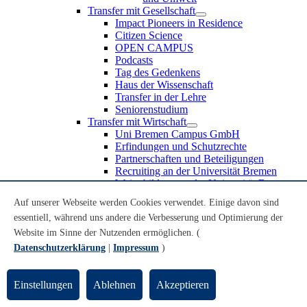
Transfer mit Gesellschaft
Impact Pioneers in Residence
Citizen Science
OPEN CAMPUS
Podcasts
Tag des Gedenkens
Haus der Wissenschaft
Transfer in der Lehre
Seniorenstudium
Transfer mit Wirtschaft
Uni Bremen Campus GmbH
Erfindungen und Schutzrechte
Partnerschaften und Beteiligungen
Recruiting an der Universität Bremen
Weiterbildung an der Universität Bremen
Transfer mit Schule
Auf unserer Webseite werden Cookies verwendet. Einige davon sind
Schülerinnen und Schüler
essentiell, während uns andere die Verbesserung und Optimierung der
MINT-Schnupperstudium
Schulklassen
Website im Sinne der Nutzenden ermöglichen. (
Lehrkräfte
Datenschutzerklärung
|
Impressum
)
Gründungsunterstützung
UniTransfer - Servicestelle für Transferaktivitäten
Einstellungen
Ablehnen
Akzeptieren
Transfermagazin der Universität Bremen
Transferpreis der Universität Bremen