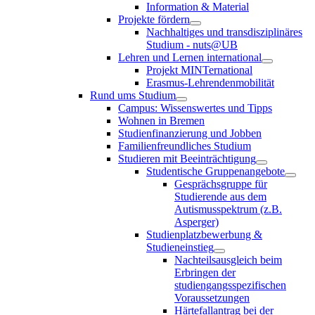
Information & Material
Projekte fördern
Nachhaltiges und transdisziplinäres
Studium - nuts@UB
Lehren und Lernen international
Projekt MINTernational
Erasmus-Lehrendenmobilität
Rund ums Studium
Campus: Wissenswertes und Tipps
Wohnen in Bremen
Studienfinanzierung und Jobben
Familienfreundliches Studium
Studieren mit Beeinträchtigung
Studentische Gruppenangebote
Gesprächsgruppe für
Studierende aus dem
Autismusspektrum (z.B.
Asperger)
Studienplatzbewerbung &
Studieneinstieg
Nachteilsausgleich beim
Erbringen der
studiengangsspezifischen
Voraussetzungen
Härtefallantrag bei der