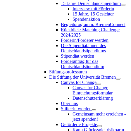
15 Jahre Deutschlandstipendium
Interview mit Förderin
15 Jahre, 15 Gesichter
Spendenaktion
Begleitprogramm: BremenConnect
Rückblick: Matching Challenge
2024/2025
Förderin/Förderer werden
Die Stipendiat:innen des
Deutschlandstipendiums
Stipendiat werden
Förderantrag für das
Deutschlandstipendium
Stiftungsprofessuren
Die Stiftung der Universität Bremen
Canvas for Change
Canvas for Change
Einreichungsformular
Datenschutzerklärung
Über uns
Stifter:in werden
Gemeinsam mehr erreichen -
jetzt spenden!
Geförderte Projekte
Kann Glücksspiel risikoarm