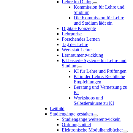
Lehre im Dialog
Kommission für Lehre und
Studium
Die Kommission für Lehre
und Studium lädt ein
Digitale Konzepte
Lehrpreise
Forschendes Lernen
Tag der Lehre
Werkstatt Lehre
Lernraumentwicklung
KI-basierte Systeme für Lehre und
Studium
KI für Lehre und Prüfungen
KI in der Lehre: Rechtliche
Empfehlungen
Beratung und Vernetzung zu
KI
Workshops und
Selbstlernkurse zu KI
Leitbild
Studiengänge gestalten
Studiengänge weiterentwickeln
Ordnungsmittel
Elektronische Modulhandbücher