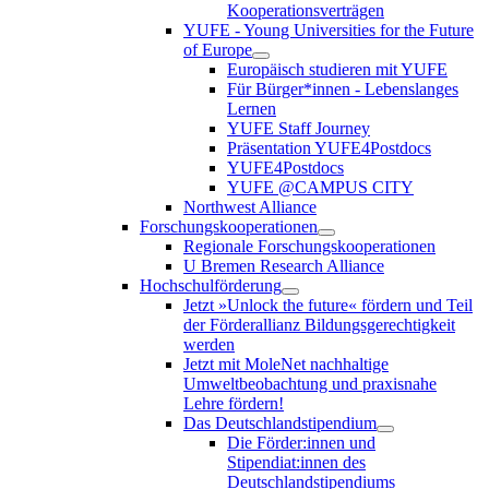
Kooperationsverträgen
YUFE - Young Universities for the Future
of Europe
Europäisch studieren mit YUFE
Für Bürger*innen - Lebenslanges
Lernen
YUFE Staff Journey
Präsentation YUFE4Postdocs
YUFE4Postdocs
YUFE @CAMPUS CITY
Northwest Alliance
Forschungskooperationen
Regionale Forschungskooperationen
U Bremen Research Alliance
Hochschulförderung
Jetzt »Unlock the future« fördern und Teil
der Förderallianz Bildungsgerechtigkeit
werden
Jetzt mit MoleNet nachhaltige
Umweltbeobachtung und praxisnahe
Lehre fördern!
Das Deutschlandstipendium
Die Förder:innen und
Stipendiat:innen des
Deutschlandstipendiums