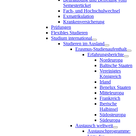
Semesterticket
Fach- und Hochschulwechsel
Exmatrikulation
Krankenversicherung
Prüfungen
Flexibles Studieren
Studium international
Studieren im Ausland
Erasmus-Studienaufenthalt
Erfahrungsberichte
Nordeuropa
Baltische Staaten
Vereinigtes
Königreich
Irland
Benelux Staaten
Mitteleuropa
Frankreich
Iberische
Halbinsel
Südosteuropa
Südeuropa
Austausch weltweit
Austauschprogramme: