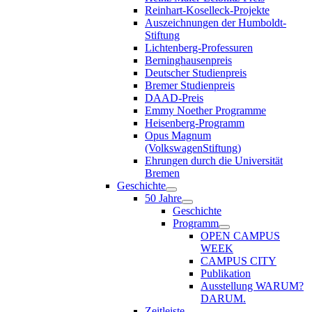
Reinhart-Koselleck-Projekte
Auszeichnungen der Humboldt-
Stiftung
Lichtenberg-Professuren
Berninghausenpreis
Deutscher Studienpreis
Bremer Studienpreis
DAAD-Preis
Emmy Noether Programme
Heisenberg-Programm
Opus Magnum
(VolkswagenStiftung)
Ehrungen durch die Universität
Bremen
Geschichte
50 Jahre
Geschichte
Programm
OPEN CAMPUS
WEEK
CAMPUS CITY
Publikation
Ausstellung WARUM?
DARUM.
Zeitleiste