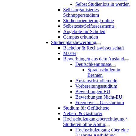
Selbst Studienlots:in werden
Selbstorganisiertes
Schnupperstudium
Studienorientierung online
Selbsttests/Selfassessments
Angebote für Schulen
Campus erkunden
Studienplatzbewerbung
Bachelor & Rechtswissenschaft
Master
Bewerbungen aus dem Ausland
Deutschkenntnisse
Sprachschulen in
Bremen
Austauschstudierende
Vorbereitungsstudium
Bewerbungen EU
Bewerbungen Nicht-EU
Freemover - Gaststudium
Studium für Geflüchtete
Neben- & Gasthörer
Hochschulzugangsberechtigung /
Studieren ohne Abitur
Hochschulzugang über eine
3-jährige Ausbildung