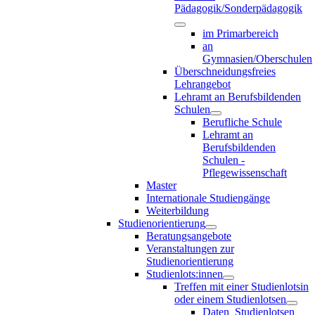
Pädagogik/Sonderpädagogik
im Primarbereich
an
Gymnasien/Oberschulen
Überschneidungsfreies
Lehrangebot
Lehramt an Berufsbildenden
Schulen
Berufliche Schule
Lehramt an
Berufsbildenden
Schulen -
Pflegewissenschaft
Master
Internationale Studiengänge
Weiterbildung
Studienorientierung
Beratungsangebote
Veranstaltungen zur
Studienorientierung
Studienlots:innen
Treffen mit einer Studienlotsin
oder einem Studienlotsen
Daten_Studienlotsen