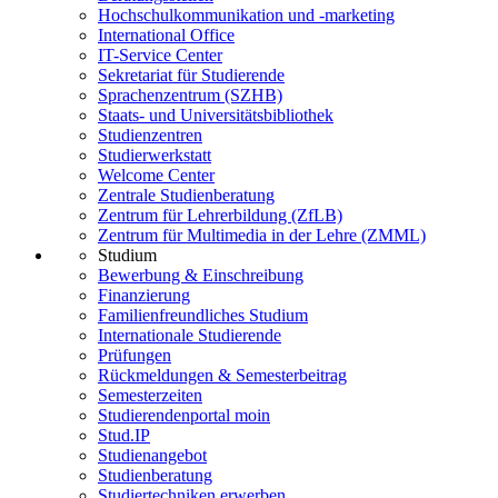
Hochschulkommunikation und -marketing
International Office
IT-Service Center
Sekretariat für Studierende
Sprachenzentrum (SZHB)
Staats- und Universitätsbibliothek
Studienzentren
Studierwerkstatt
Welcome Center
Zentrale Studienberatung
Zentrum für Lehrerbildung (ZfLB)
Zentrum für Multimedia in der Lehre (ZMML)
Studium
Bewerbung & Einschreibung
Finanzierung
Familienfreundliches Studium
Internationale Studierende
Prüfungen
Rückmeldungen & Semesterbeitrag
Semesterzeiten
Studierendenportal moin
Stud.IP
Studienangebot
Studienberatung
Studiertechniken erwerben