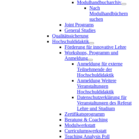
Modulhandbucharchiv
Nach
Modulhandbüchern
suchen
Joint Programs
General Studies
Qualitätssicherung
Hochschuldidaktik
Förderung für innovative Lehre
Workshops, Programm und
Anmeldung
Anmeldung für externe
Teilnehmende der
Hochschuldidaktik
Anmeldung Weitere
Veranstaltungen
Hochschuldidaktik
Datenschutzerklärung für
Veranstaltungen des Referat
Lehre und Studium
Zertifikatsprogramm
Beratung & Coaching
Modulwerkstatt
Curriculumswerkstatt
Teaching Analysis Poll