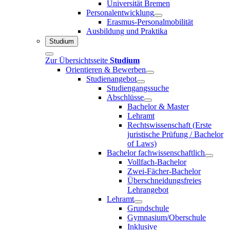
Universität Bremen
Personalentwicklung
Erasmus-Personalmobilität
Ausbildung und Praktika
Studium
Zur Übersichtsseite
Studium
Orientieren & Bewerben
Studienangebot
Studiengangssuche
Abschlüsse
Bachelor & Master
Lehramt
Rechtswissenschaft (Erste
juristische Prüfung / Bachelor
of Laws)
Bachelor fachwissenschaftlich
Vollfach-Bachelor
Zwei-Fächer-Bachelor
Überschneidungsfreies
Lehrangebot
Lehramt
Grundschule
Gymnasium/Oberschule
Inklusive