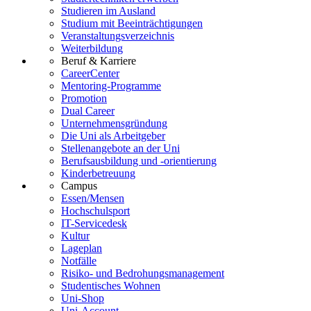
Studieren im Ausland
Studium mit Beeinträchtigungen
Veranstaltungsverzeichnis
Weiterbildung
Beruf & Karriere
CareerCenter
Mentoring-Programme
Promotion
Dual Career
Unternehmensgründung
Die Uni als Arbeitgeber
Stellenangebote an der Uni
Berufsausbildung und -orientierung
Kinderbetreuung
Campus
Essen/Mensen
Hochschulsport
IT-Servicedesk
Kultur
Lageplan
Notfälle
Risiko- und Bedrohungsmanagement
Studentisches Wohnen
Uni-Shop
Uni-Account