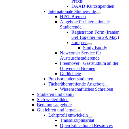
Praxis
DAAD-Kurzstipendien
Internationale Studierende
HIST Bremen
Angebote für internationale
Studierende
Registration Form (Iranian
Get Together on 29. May)
kompass
Study Buddy
Newcomer Service für
Austauschstudierende
Freemover - Gaststudium an der
Universität Bremen
Geflüchtete
Praxisorientiert studieren
Fächerübergreifende Angebote
Wissenschaftliches Schreiben
Studieren und dann?
Sich weiterbilden
Beratungsangebote
Gut lehren und lernen
Lehrprofil entwickeln
Transdisziplinarität
Open Educational Resources