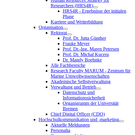
Human Resources Strategy for
Researchers (HRS4R)
HRS4R - Ergebnisse der initialen
Phase
Karriere und Weiterbildung
Organisation
Rektorat
Prof. Dr. Jutta Günther
Frauke Meyer
Prof. Dr.-Ing. Maren Petersen
Prof. Dr. Michal Kucera
Dr. Mandy Boehnke
Alle Fachbereiche
Research Faculty MARUM - Zentrum für
Marine Umweltwissenschaften
Akademische Selbstverwaltung
Verwaltung und Betrieb
Datenschutz und
Informationssicherheit
Organigramm der Universität
Bremen
Chief Digital Officer (CDO)
Hochschulkommunikation und -marketing
Aktuelle Meldungen
Personalia