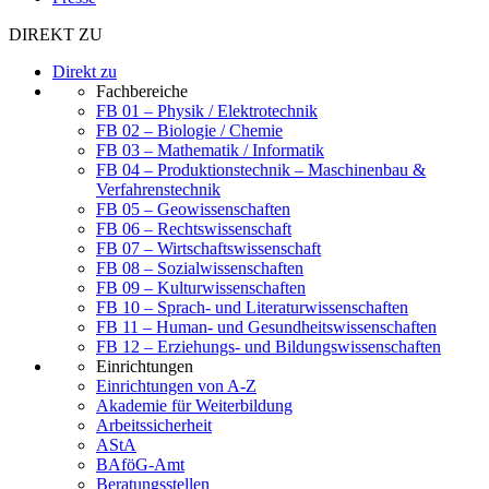
DIREKT ZU
Direkt zu
Fachbereiche
FB 01 – Physik / Elektrotechnik
FB 02 – Biologie / Chemie
FB 03 – Mathematik / Informatik
FB 04 – Produktionstechnik – Maschinenbau &
Verfahrenstechnik
FB 05 – Geowissenschaften
FB 06 – Rechtswissenschaft
FB 07 – Wirtschaftswissenschaft
FB 08 – Sozialwissenschaften
FB 09 – Kulturwissenschaften
FB 10 – Sprach- und Literaturwissenschaften
FB 11 – Human- und Gesundheitswissenschaften
FB 12 – Erziehungs- und Bildungswissenschaften
Einrichtungen
Einrichtungen von A-Z
Akademie für Weiterbildung
Arbeitssicherheit
AStA
BAföG-Amt
Beratungsstellen