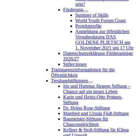
sein?
Förderung
Summer of Skills
World Youth Forum Grant
Projektprofile
Anmeldung zur öffentlichen
Vergabesitzung DAS
GOLDENE PLIETSCH am
1. November 2021 um 17 Uhr
Datenschutzerklärung Förderanträge
2026/27
Stifter:innen
Transparenzinformationen für die
Öffentlichkeit
Treuhandstiftungen
Iris und Hartmut Jürgens Stiftung –
Chance auf ein neues Leben
Karin und Heinz-Otto Peitgen-
Stiftung
Dr. Heino Rose-Stiftung
Manfred und Ursula Fluß-Stiftung
Baumeister-Stiftung für
Chancengleichheit
Kellner & Stoll-Stiftung für Klima
und Umwelt