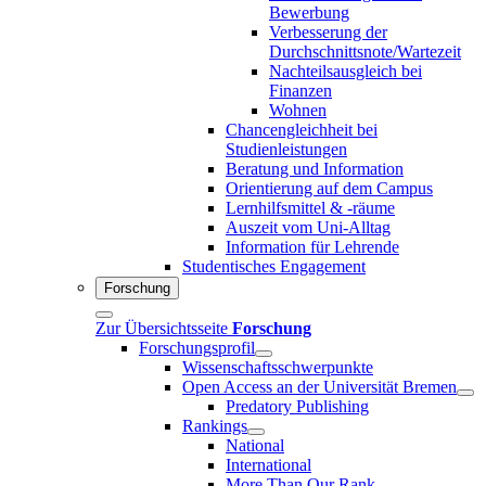
Bewerbung
Verbesserung der
Durchschnittsnote/Wartezeit
Nachteilsausgleich bei
Finanzen
Wohnen
Chancengleichheit bei
Studienleistungen
Beratung und Information
Orientierung auf dem Campus
Lernhilfsmittel & -räume
Auszeit vom Uni-Alltag
Information für Lehrende
Studentisches Engagement
Forschung
Zur Übersichtsseite
Forschung
Forschungsprofil
Wissenschaftsschwerpunkte
Open Access an der Universität Bremen
Predatory Publishing
Rankings
National
International
More Than Our Rank