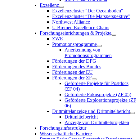
Exzellenz
Exzellenzcluster "Der Ozeanboden"
Exzellenzcluster “Die Marsperspektive”
Northwest Alliance
U Bremen Excellence Chairs
Forschungseinrichtungen & Projekte
ZWE
Promotionsprogramme
Anerkennung von
Promotionsprogrammen
Förderungen der DFG
Förderungen des Bundes
Förderungen der EU
Förderungen der ZF
Geförderte Projekte für Postdocs
(ZF 04)
Geförderte Fokusprojekte (ZF 05)
Geförderte Explorationsprojekte (ZF
06)
Drittmittelanzeige und Drittmittelbericht
Drittmittelbericht
Anzeige von Drittmittelprojekten
Forschungsinfrastruktur
Wissenschaftliche Karriere