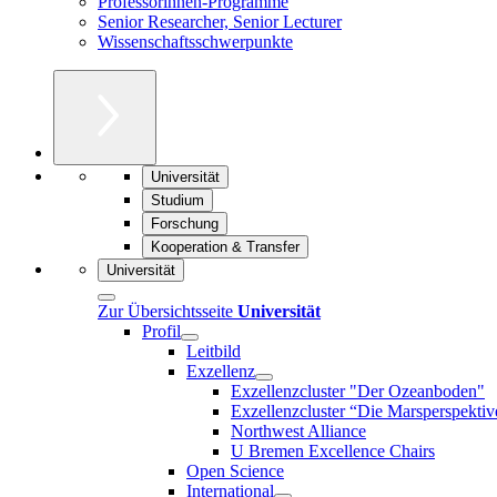
Professorinnen-Programme
Senior Researcher, Senior Lecturer
Wissenschaftsschwerpunkte
Universität
Studium
Forschung
Kooperation & Transfer
Universität
Zur Übersichtsseite
Universität
Profil
Leitbild
Exzellenz
Exzellenzcluster "Der Ozeanboden"
Exzellenzcluster “Die Marsperspektiv
Northwest Alliance
U Bremen Excellence Chairs
Open Science
International