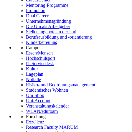
Mentoring-Programme
Promotion
Dual Career
Unternehmensgründung
Die Uni als Arbeitgeber
Stellenangebote an der Uni
Berufsausbildung und -orientierung
Kinderbetreuung
Campus
Essen/Mensen
Hochschulsport
IT-Servicedesk
Kultur
Lageplan
Notfälle
Risiko- und Bedrohungsmanagement
Studentisches Wohnen
Uni-Shop
Uni-Account
Veranstaltungskalender
WLAN/eduroam
Forschung
Exzellenz
Research Faculty MARUM