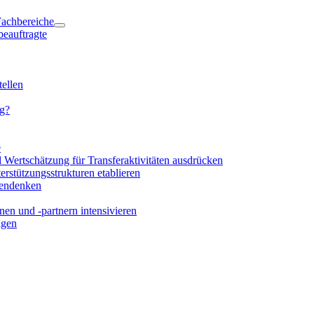
 Fachbereiche
beauftragte
ellen
ng?
e
d Wertschätzung für Transferaktivitäten ausdrücken
rstützungsstrukturen etablieren
mendenken
en und -partnern intensivieren
igen