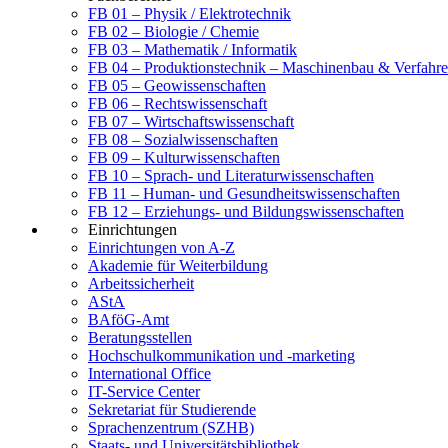
FB 01 – Physik / Elektrotechnik
FB 02 – Biologie / Chemie
FB 03 – Mathematik / Informatik
FB 04 – Produktionstechnik – Maschinenbau & Verfahre
FB 05 – Geowissenschaften
FB 06 – Rechtswissenschaft
FB 07 – Wirtschaftswissenschaft
FB 08 – Sozialwissenschaften
FB 09 – Kulturwissenschaften
FB 10 – Sprach- und Literaturwissenschaften
FB 11 – Human- und Gesundheitswissenschaften
FB 12 – Erziehungs- und Bildungswissenschaften
Einrichtungen
Einrichtungen von A-Z
Akademie für Weiterbildung
Arbeitssicherheit
AStA
BAföG-Amt
Beratungsstellen
Hochschulkommunikation und -marketing
International Office
IT-Service Center
Sekretariat für Studierende
Sprachenzentrum (SZHB)
Staats- und Universitätsbibliothek