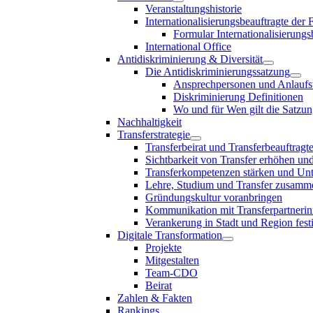
Veranstaltungshistorie
Internationalisierungsbeauftragte der
Formular Internationalisierungs
International Office
Antidiskriminierung & Diversität
Die Antidiskriminierungssatzung
Ansprechpersonen und Anlaufst
Diskriminierung Definitionen
Wo und für Wen gilt die Satzu
Nachhaltigkeit
Transferstrategie
Transferbeirat und Transferbeauftragt
Sichtbarkeit von Transfer erhöhen un
Transferkompetenzen stärken und Unte
Lehre, Studium und Transfer zusam
Gründungskultur voranbringen
Kommunikation mit Transferpartnerinn
Verankerung in Stadt und Region fest
Digitale Transformation
Projekte
Mitgestalten
Team-CDO
Beirat
Zahlen & Fakten
Rankings