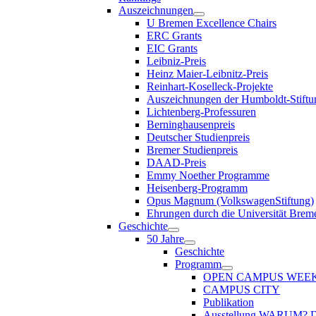
Auszeichnungen
U Bremen Excellence Chairs
ERC Grants
EIC Grants
Leibniz-Preis
Heinz Maier-Leibnitz-Preis
Reinhart-Koselleck-Projekte
Auszeichnungen der Humboldt-Stiftu
Lichtenberg-Professuren
Berninghausenpreis
Deutscher Studienpreis
Bremer Studienpreis
DAAD-Preis
Emmy Noether Programme
Heisenberg-Programm
Opus Magnum (VolkswagenStiftung)
Ehrungen durch die Universität Brem
Geschichte
50 Jahre
Geschichte
Programm
OPEN CAMPUS WEE
CAMPUS CITY
Publikation
Ausstellung WARUM?