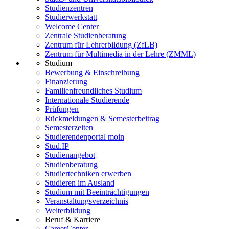
Studienzentren
Studierwerkstatt
Welcome Center
Zentrale Studienberatung
Zentrum für Lehrerbildung (ZfLB)
Zentrum für Multimedia in der Lehre (ZMML)
Studium
Bewerbung & Einschreibung
Finanzierung
Familienfreundliches Studium
Internationale Studierende
Prüfungen
Rückmeldungen & Semesterbeitrag
Semesterzeiten
Studierendenportal moin
Stud.IP
Studienangebot
Studienberatung
Studiertechniken erwerben
Studieren im Ausland
Studium mit Beeinträchtigungen
Veranstaltungsverzeichnis
Weiterbildung
Beruf & Karriere
CareerCenter