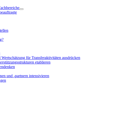
 Fachbereiche
beauftragte
ellen
ng?
e
d Wertschätzung für Transferaktivitäten ausdrücken
rstützungsstrukturen etablieren
mendenken
en und -partnern intensivieren
igen