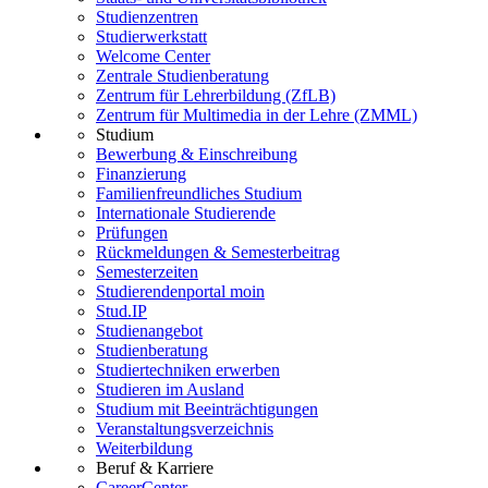
Studienzentren
Studierwerkstatt
Welcome Center
Zentrale Studienberatung
Zentrum für Lehrerbildung (ZfLB)
Zentrum für Multimedia in der Lehre (ZMML)
Studium
Bewerbung & Einschreibung
Finanzierung
Familienfreundliches Studium
Internationale Studierende
Prüfungen
Rückmeldungen & Semesterbeitrag
Semesterzeiten
Studierendenportal moin
Stud.IP
Studienangebot
Studienberatung
Studiertechniken erwerben
Studieren im Ausland
Studium mit Beeinträchtigungen
Veranstaltungsverzeichnis
Weiterbildung
Beruf & Karriere
CareerCenter