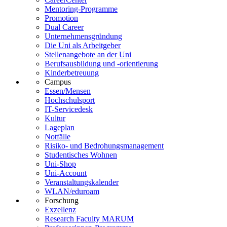
Mentoring-Programme
Promotion
Dual Career
Unternehmensgründung
Die Uni als Arbeitgeber
Stellenangebote an der Uni
Berufsausbildung und -orientierung
Kinderbetreuung
Campus
Essen/Mensen
Hochschulsport
IT-Servicedesk
Kultur
Lageplan
Notfälle
Risiko- und Bedrohungsmanagement
Studentisches Wohnen
Uni-Shop
Uni-Account
Veranstaltungskalender
WLAN/eduroam
Forschung
Exzellenz
Research Faculty MARUM