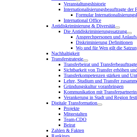
Veranstaltungshistorie
Internationalisierungsbeauftragte der
Formular Internationalisierungs
International Office
Antidiskriminierung & Diversität
Die Antidiskriminierungssatzung
Ansprechpersonen und Anlaufst
Diskriminierung Definitionen
Wo und für Wen gilt die Satzu
Nachhaltigkeit
Transferstrategie
Transferbeirat und Transferbeauftragt
Sichtbarkeit von Transfer erhöhen un
Transferkompetenzen stärken und Unte
Lehre, Studium und Transfer zusam
Gründungskultur voranbringen
Kommunikation mit Transferpartnerinn
Verankerung in Stadt und Region fest
Digitale Transformation
Projekte
Mitgestalten
Team-CDO
Beirat
Zahlen & Fakten
Rankings