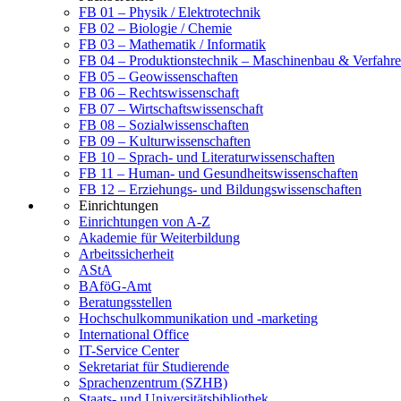
FB 01 – Physik / Elektrotechnik
FB 02 – Biologie / Chemie
FB 03 – Mathematik / Informatik
FB 04 – Produktionstechnik – Maschinenbau & Verfahre
FB 05 – Geowissenschaften
FB 06 – Rechtswissenschaft
FB 07 – Wirtschaftswissenschaft
FB 08 – Sozialwissenschaften
FB 09 – Kulturwissenschaften
FB 10 – Sprach- und Literaturwissenschaften
FB 11 – Human- und Gesundheitswissenschaften
FB 12 – Erziehungs- und Bildungswissenschaften
Einrichtungen
Einrichtungen von A-Z
Akademie für Weiterbildung
Arbeitssicherheit
AStA
BAföG-Amt
Beratungsstellen
Hochschulkommunikation und -marketing
International Office
IT-Service Center
Sekretariat für Studierende
Sprachenzentrum (SZHB)
Staats- und Universitätsbibliothek