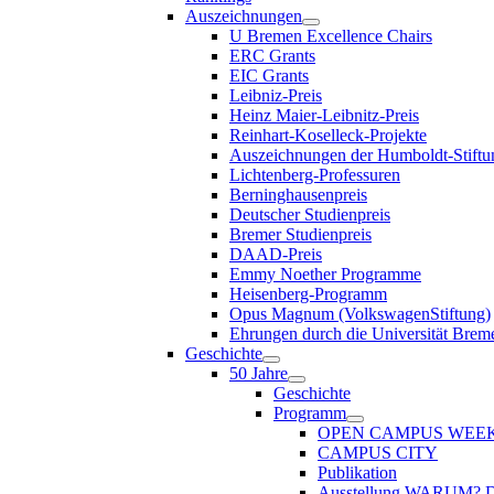
Auszeichnungen
U Bremen Excellence Chairs
ERC Grants
EIC Grants
Leibniz-Preis
Heinz Maier-Leibnitz-Preis
Reinhart-Koselleck-Projekte
Auszeichnungen der Humboldt-Stiftu
Lichtenberg-Professuren
Berninghausenpreis
Deutscher Studienpreis
Bremer Studienpreis
DAAD-Preis
Emmy Noether Programme
Heisenberg-Programm
Opus Magnum (VolkswagenStiftung)
Ehrungen durch die Universität Brem
Geschichte
50 Jahre
Geschichte
Programm
OPEN CAMPUS WEE
CAMPUS CITY
Publikation
Ausstellung WARUM?