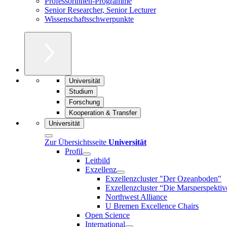
Professorinnen-Programme
Senior Researcher, Senior Lecturer
Wissenschaftsschwerpunkte
Universität
Studium
Forschung
Kooperation & Transfer
Universität
Zur Übersichtsseite
Universität
Profil
Leitbild
Exzellenz
Exzellenzcluster "Der Ozeanboden"
Exzellenzcluster “Die Marsperspektiv
Northwest Alliance
U Bremen Excellence Chairs
Open Science
International