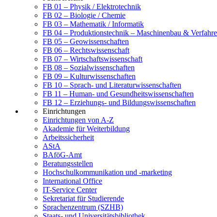
FB 01 – Physik / Elektrotechnik
FB 02 – Biologie / Chemie
FB 03 – Mathematik / Informatik
FB 04 – Produktionstechnik – Maschinenbau & Verfahre
FB 05 – Geowissenschaften
FB 06 – Rechtswissenschaft
FB 07 – Wirtschaftswissenschaft
FB 08 – Sozialwissenschaften
FB 09 – Kulturwissenschaften
FB 10 – Sprach- und Literaturwissenschaften
FB 11 – Human- und Gesundheitswissenschaften
FB 12 – Erziehungs- und Bildungswissenschaften
Einrichtungen
Einrichtungen von A-Z
Akademie für Weiterbildung
Arbeitssicherheit
AStA
BAföG-Amt
Beratungsstellen
Hochschulkommunikation und -marketing
International Office
IT-Service Center
Sekretariat für Studierende
Sprachenzentrum (SZHB)
Staats- und Universitätsbibliothek