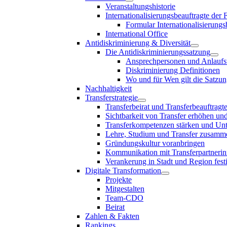
Veranstaltungshistorie
Internationalisierungsbeauftragte der
Formular Internationalisierungs
International Office
Antidiskriminierung & Diversität
Die Antidiskriminierungssatzung
Ansprechpersonen und Anlaufst
Diskriminierung Definitionen
Wo und für Wen gilt die Satzu
Nachhaltigkeit
Transferstrategie
Transferbeirat und Transferbeauftragt
Sichtbarkeit von Transfer erhöhen un
Transferkompetenzen stärken und Unte
Lehre, Studium und Transfer zusam
Gründungskultur voranbringen
Kommunikation mit Transferpartnerinn
Verankerung in Stadt und Region fest
Digitale Transformation
Projekte
Mitgestalten
Team-CDO
Beirat
Zahlen & Fakten
Rankings