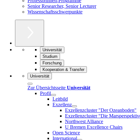
Professorinnen-Programme
Senior Researcher, Senior Lecturer
Wissenschaftsschwerpunkte
Universität
Studium
Forschung
Kooperation & Transfer
Universität
Zur Übersichtsseite
Universität
Profil
Leitbild
Exzellenz
Exzellenzcluster "Der Ozeanboden"
Exzellenzcluster “Die Marsperspektiv
Northwest Alliance
U Bremen Excellence Chairs
Open Science
International