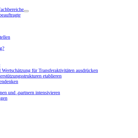
 Fachbereiche
beauftragte
ellen
ng?
e
d Wertschätzung für Transferaktivitäten ausdrücken
rstützungsstrukturen etablieren
mendenken
en und -partnern intensivieren
igen