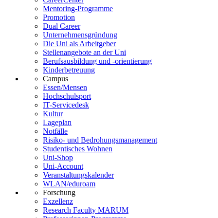
Mentoring-Programme
Promotion
Dual Career
Unternehmensgründung
Die Uni als Arbeitgeber
Stellenangebote an der Uni
Berufsausbildung und -orientierung
Kinderbetreuung
Campus
Essen/Mensen
Hochschulsport
IT-Servicedesk
Kultur
Lageplan
Notfälle
Risiko- und Bedrohungsmanagement
Studentisches Wohnen
Uni-Shop
Uni-Account
Veranstaltungskalender
WLAN/eduroam
Forschung
Exzellenz
Research Faculty MARUM