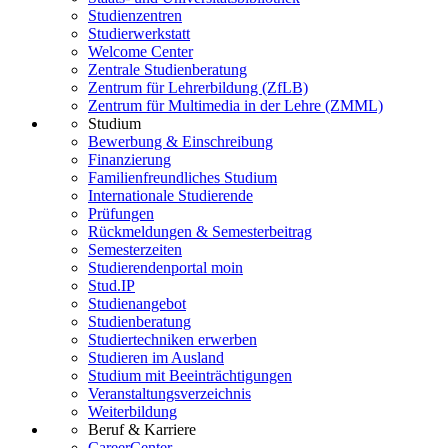
Studienzentren
Studierwerkstatt
Welcome Center
Zentrale Studienberatung
Zentrum für Lehrerbildung (ZfLB)
Zentrum für Multimedia in der Lehre (ZMML)
Studium
Bewerbung & Einschreibung
Finanzierung
Familienfreundliches Studium
Internationale Studierende
Prüfungen
Rückmeldungen & Semesterbeitrag
Semesterzeiten
Studierendenportal moin
Stud.IP
Studienangebot
Studienberatung
Studiertechniken erwerben
Studieren im Ausland
Studium mit Beeinträchtigungen
Veranstaltungsverzeichnis
Weiterbildung
Beruf & Karriere
CareerCenter