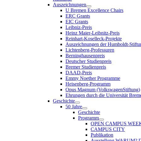
Auszeichnungen
U Bremen Excellence Chairs
ERC Grants
EIC Grants
Leibniz-Preis
Heinz Maier-Leibnitz-Preis
Reinhart-Koselleck-Projekte
Auszeichnungen der Humboldt-Stiftu
Lichtenberg-Professuren
Berninghausenpreis
Deutscher Studienpreis
Bremer Studienpreis
DAAD-Preis
Emmy Noether Programme
Heisenberg-Programm
Opus Magnum (VolkswagenStiftung)
Ehrungen durch die Universität Brem
Geschichte
50 Jahre
Geschichte
Programm
OPEN CAMPUS WEE
CAMPUS CITY
Publikation
Ausstellung WARUM?