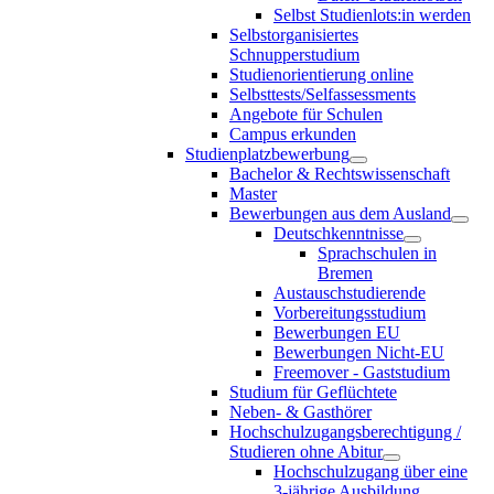
Selbst Studienlots:in werden
Selbstorganisiertes
Schnupperstudium
Studienorientierung online
Selbsttests/Selfassessments
Angebote für Schulen
Campus erkunden
Studienplatzbewerbung
Bachelor & Rechtswissenschaft
Master
Bewerbungen aus dem Ausland
Deutschkenntnisse
Sprachschulen in
Bremen
Austauschstudierende
Vorbereitungsstudium
Bewerbungen EU
Bewerbungen Nicht-EU
Freemover - Gaststudium
Studium für Geflüchtete
Neben- & Gasthörer
Hochschulzugangsberechtigung /
Studieren ohne Abitur
Hochschulzugang über eine
3-jährige Ausbildung