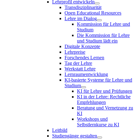
Lehrprofil entwickeln
Transdisziplinarität
Open Educational Resources
Lehre im Dialog
Kommission für Lehre und
Studium
Die Kommission für Lehre
und Studium lädt ein
Digitale Konzepte
Lehrpreise
Forschendes Lernen
Tag der Lehre
Werkstatt Lehre
Lernraumentwicklung
KI-basierte Systeme für Lehre und
Studium
KI für Lehre und Prüfungen
KI in der Lehre: Rechtliche
Empfehlungen
Beratung und Vernetzung zu
KI
Workshops und
Selbstlernkurse zu KI
Leitbild
Studiengänge gestalten