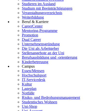
Studieren im Ausland
Studium mit Beeinträchtigungen
Veranstaltungsverzeichnis
Weiterbildung
Beruf & Karriere
CareerCenter
Mentoring-Programme
Promotion
Dual Career
Unternehmensgründung
Die Uni als Arbeitgeber
Stellenangebote an der Uni
Berufsausbildung und -orientierung
Kinderbetreuung
Campus
Essen/Mensen
Hochschulsport
IT-Servicedesk
Kultur
Lageplan
Notfälle
Risiko- und Bedrohungsmanagement
Studentisches Wohnen
Uni-Shop
Uni-Account