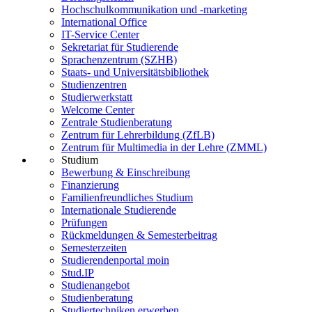
Hochschulkommunikation und -marketing
International Office
IT-Service Center
Sekretariat für Studierende
Sprachenzentrum (SZHB)
Staats- und Universitätsbibliothek
Studienzentren
Studierwerkstatt
Welcome Center
Zentrale Studienberatung
Zentrum für Lehrerbildung (ZfLB)
Zentrum für Multimedia in der Lehre (ZMML)
Studium
Bewerbung & Einschreibung
Finanzierung
Familienfreundliches Studium
Internationale Studierende
Prüfungen
Rückmeldungen & Semesterbeitrag
Semesterzeiten
Studierendenportal moin
Stud.IP
Studienangebot
Studienberatung
Studiertechniken erwerben