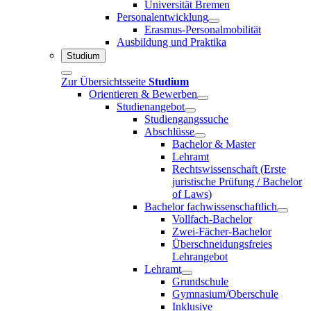
Universität Bremen
Personalentwicklung
Erasmus-Personalmobilität
Ausbildung und Praktika
Studium
Zur Übersichtsseite
Studium
Orientieren & Bewerben
Studienangebot
Studiengangssuche
Abschlüsse
Bachelor & Master
Lehramt
Rechtswissenschaft (Erste
juristische Prüfung / Bachelor
of Laws)
Bachelor fachwissenschaftlich
Vollfach-Bachelor
Zwei-Fächer-Bachelor
Überschneidungsfreies
Lehrangebot
Lehramt
Grundschule
Gymnasium/Oberschule
Inklusive