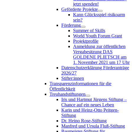
jetzt spenden!
Geförderte Projekte
Kann Glücksspiel risikoarm
sein?
Förderung
Summer of Skills
World Youth Forum Grant
Projektprofile
Anmeldung zur öffentlichen
Vergabesitzung DAS
GOLDENE PLIETSCH am
1. November 2021 um 17 Uhr
Datenschutzerklärung Förderanträge
2026/27
Stifter:innen
Transparenzinformationen für die
Öffentlichkeit
Treuhandstiftungen
Iris und Hartmut Jürgens Stiftung –
Chance auf ein neues Leben
Karin und Heinz-Otto Peitgen-
Stiftung
Dr. Heino Rose-Stiftung
Manfred und Ursula Fluß-Stiftung
Baumeister-Stiftung für