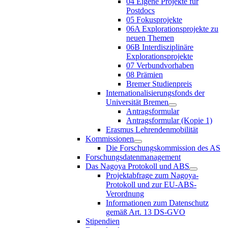
04 Eigene Projekte für
Postdocs
05 Fokusprojekte
06A Explorationsprojekte zu
neuen Themen
06B Interdisziplinäre
Explorationsprojekte
07 Verbundvorhaben
08 Prämien
Bremer Studienpreis
Internationalisierungsfonds der
Universität Bremen
Antragsformular
Antragsformular (Kopie 1)
Erasmus Lehrendenmobilität
Kommissionen
Die Forschungskommission des AS
Forschungsdatenmanagement
Das Nagoya Protokoll und ABS
Projektabfrage zum Nagoya-
Protokoll und zur EU-ABS-
Verordnung
Informationen zum Datenschutz
gemäß Art. 13 DS-GVO
Stipendien