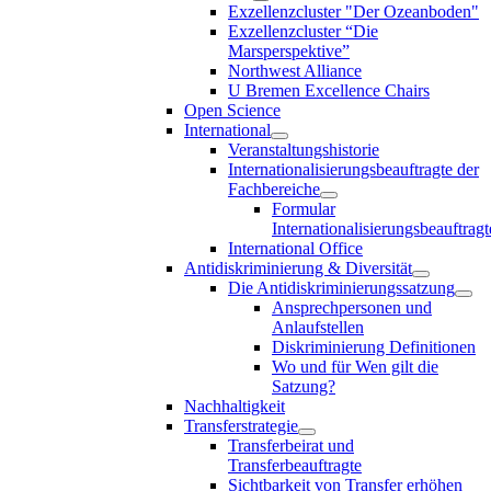
Exzellenzcluster "Der Ozeanboden"
Exzellenzcluster “Die
Marsperspektive”
Northwest Alliance
U Bremen Excellence Chairs
Open Science
International
Veranstaltungshistorie
Internationalisierungsbeauftragte der
Fachbereiche
Formular
Internationalisierungsbeauftragt
International Office
Antidiskriminierung & Diversität
Die Antidiskriminierungssatzung
Ansprechpersonen und
Anlaufstellen
Diskriminierung Definitionen
Wo und für Wen gilt die
Satzung?
Nachhaltigkeit
Transferstrategie
Transferbeirat und
Transferbeauftragte
Sichtbarkeit von Transfer erhöhen