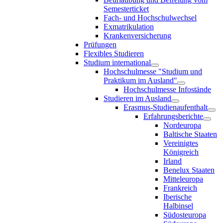
Semesterticket
Fach- und Hochschulwechsel
Exmatrikulation
Krankenversicherung
Prüfungen
Flexibles Studieren
Studium international
Hochschulmesse "Studium und
Praktikum im Ausland"
Hochschulmesse Infostände
Studieren im Ausland
Erasmus-Studienaufenthalt
Erfahrungsberichte
Nordeuropa
Baltische Staaten
Vereinigtes
Königreich
Irland
Benelux Staaten
Mitteleuropa
Frankreich
Iberische
Halbinsel
Südosteuropa