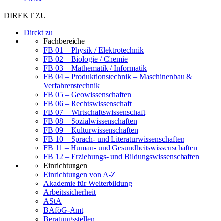
DIREKT ZU
Direkt zu
Fachbereiche
FB 01 – Physik / Elektrotechnik
FB 02 – Biologie / Chemie
FB 03 – Mathematik / Informatik
FB 04 – Produktionstechnik – Maschinenbau &
Verfahrenstechnik
FB 05 – Geowissenschaften
FB 06 – Rechtswissenschaft
FB 07 – Wirtschaftswissenschaft
FB 08 – Sozialwissenschaften
FB 09 – Kulturwissenschaften
FB 10 – Sprach- und Literaturwissenschaften
FB 11 – Human- und Gesundheitswissenschaften
FB 12 – Erziehungs- und Bildungswissenschaften
Einrichtungen
Einrichtungen von A-Z
Akademie für Weiterbildung
Arbeitssicherheit
AStA
BAföG-Amt
Beratungsstellen