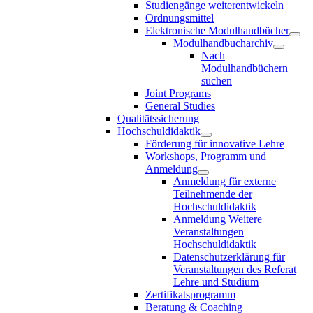
Studiengänge weiterentwickeln
Ordnungsmittel
Elektronische Modulhandbücher
Modulhandbucharchiv
Nach
Modulhandbüchern
suchen
Joint Programs
General Studies
Qualitätssicherung
Hochschuldidaktik
Förderung für innovative Lehre
Workshops, Programm und
Anmeldung
Anmeldung für externe
Teilnehmende der
Hochschuldidaktik
Anmeldung Weitere
Veranstaltungen
Hochschuldidaktik
Datenschutzerklärung für
Veranstaltungen des Referat
Lehre und Studium
Zertifikatsprogramm
Beratung & Coaching