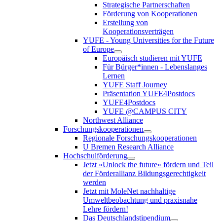
Strategische Partnerschaften
Förderung von Kooperationen
Erstellung von
Kooperationsverträgen
YUFE - Young Universities for the Future
of Europe
Europäisch studieren mit YUFE
Für Bürger*innen - Lebenslanges
Lernen
YUFE Staff Journey
Präsentation YUFE4Postdocs
YUFE4Postdocs
YUFE @CAMPUS CITY
Northwest Alliance
Forschungskooperationen
Regionale Forschungskooperationen
U Bremen Research Alliance
Hochschulförderung
Jetzt »Unlock the future« fördern und Teil
der Förderallianz Bildungsgerechtigkeit
werden
Jetzt mit MoleNet nachhaltige
Umweltbeobachtung und praxisnahe
Lehre fördern!
Das Deutschlandstipendium