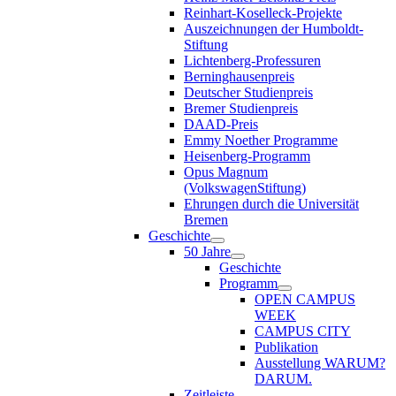
Reinhart-Koselleck-Projekte
Auszeichnungen der Humboldt-
Stiftung
Lichtenberg-Professuren
Berninghausenpreis
Deutscher Studienpreis
Bremer Studienpreis
DAAD-Preis
Emmy Noether Programme
Heisenberg-Programm
Opus Magnum
(VolkswagenStiftung)
Ehrungen durch die Universität
Bremen
Geschichte
50 Jahre
Geschichte
Programm
OPEN CAMPUS
WEEK
CAMPUS CITY
Publikation
Ausstellung WARUM?
DARUM.
Zeitleiste