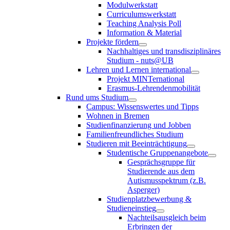
Modulwerkstatt
Curriculumswerkstatt
Teaching Analysis Poll
Information & Material
Projekte fördern
Nachhaltiges und transdisziplinäres
Studium - nuts@UB
Lehren und Lernen international
Projekt MINTernational
Erasmus-Lehrendenmobilität
Rund ums Studium
Campus: Wissenswertes und Tipps
Wohnen in Bremen
Studienfinanzierung und Jobben
Familienfreundliches Studium
Studieren mit Beeinträchtigung
Studentische Gruppenangebote
Gesprächsgruppe für
Studierende aus dem
Autismusspektrum (z.B.
Asperger)
Studienplatzbewerbung &
Studieneinstieg
Nachteilsausgleich beim
Erbringen der