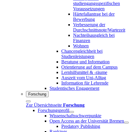
studiengangsspezifischen
Voraussetzungen
Härtefallantrag bei der
Bewerbung
Verbesserung der
Durchschnittsnote/Wartezeit
Nachteilsausgleich bei
Finanzen
Wohnen
Chancengleichheit bei
Studienleistungen
Beratung und Information
Orientierung auf dem Campus
Lernhilfsmittel & -räume
Auszeit vom Uni-Alltag
Information für Lehrende
Studentisches Engagement
Forschung
Zur Übersichtsseite
Forschung
Forschungsprofil
Wissenschaftsschwerpunkte
Open Access an der Universität Bremen
Predatory Publishing
Rankings