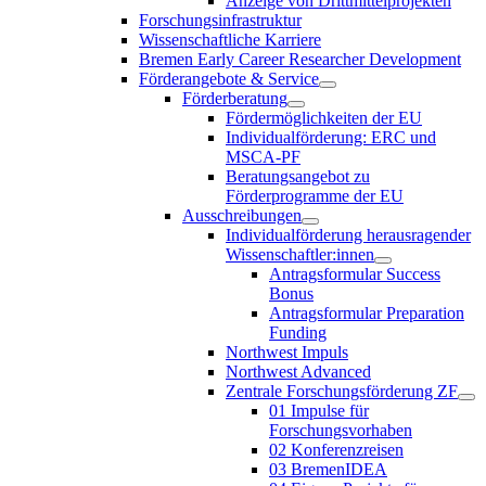
Anzeige von Drittmittelprojekten
Forschungsinfrastruktur
Wissenschaftliche Karriere
Bremen Early Career Researcher Development
Förderangebote & Service
Förderberatung
Fördermöglichkeiten der EU
Individualförderung: ERC und
MSCA-PF
Beratungsangebot zu
Förderprogramme der EU
Ausschreibungen
Individualförderung herausragender
Wissenschaftler:innen
Antragsformular Success
Bonus
Antragsformular Preparation
Funding
Northwest Impuls
Northwest Advanced
Zentrale Forschungsförderung ZF
01 Impulse für
Forschungsvorhaben
02 Konferenzreisen
03 BremenIDEA