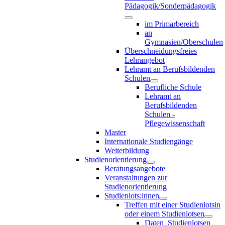
Pädagogik/Sonderpädagogik
im Primarbereich
an
Gymnasien/Oberschulen
Überschneidungsfreies
Lehrangebot
Lehramt an Berufsbildenden
Schulen
Berufliche Schule
Lehramt an
Berufsbildenden
Schulen -
Pflegewissenschaft
Master
Internationale Studiengänge
Weiterbildung
Studienorientierung
Beratungsangebote
Veranstaltungen zur
Studienorientierung
Studienlots:innen
Treffen mit einer Studienlotsin
oder einem Studienlotsen
Daten_Studienlotsen