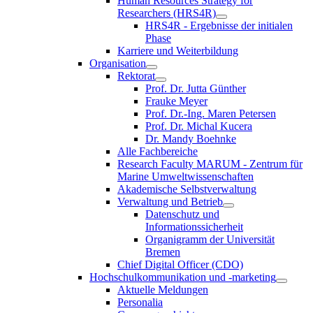
Human Resources Strategy for
Researchers (HRS4R)
HRS4R - Ergebnisse der initialen
Phase
Karriere und Weiterbildung
Organisation
Rektorat
Prof. Dr. Jutta Günther
Frauke Meyer
Prof. Dr.-Ing. Maren Petersen
Prof. Dr. Michal Kucera
Dr. Mandy Boehnke
Alle Fachbereiche
Research Faculty MARUM - Zentrum für
Marine Umweltwissenschaften
Akademische Selbstverwaltung
Verwaltung und Betrieb
Datenschutz und
Informationssicherheit
Organigramm der Universität
Bremen
Chief Digital Officer (CDO)
Hochschulkommunikation und -marketing
Aktuelle Meldungen
Personalia