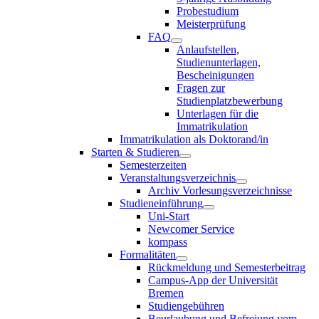
Probestudium
Meisterprüfung
FAQ
Anlaufstellen,
Studienunterlagen,
Bescheinigungen
Fragen zur
Studienplatzbewerbung
Unterlagen für die
Immatrikulation
Immatrikulation als Doktorand/in
Starten & Studieren
Semesterzeiten
Veranstaltungsverzeichnis
Archiv Vorlesungsverzeichnisse
Studieneinführung
Uni-Start
Newcomer Service
kompass
Formalitäten
Rückmeldung und Semesterbeitrag
Campus-App der Universität
Bremen
Studiengebühren
Beurlaubung und Befreiung vom