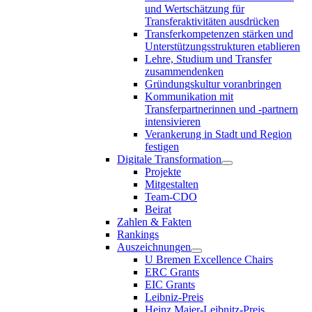
und Wertschätzung für
Transferaktivitäten ausdrücken
Transferkompetenzen stärken und
Unterstützungsstrukturen etablieren
Lehre, Studium und Transfer
zusammendenken
Gründungskultur voranbringen
Kommunikation mit
Transferpartnerinnen und -partnern
intensivieren
Verankerung in Stadt und Region
festigen
Digitale Transformation
Projekte
Mitgestalten
Team-CDO
Beirat
Zahlen & Fakten
Rankings
Auszeichnungen
U Bremen Excellence Chairs
ERC Grants
EIC Grants
Leibniz-Preis
Heinz Maier-Leibnitz-Preis