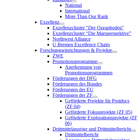
National
International
More Than Our Rank
Exzellenz
Exzellenzcluster "Der Ozeanboden"
Exzellenzcluster “Die Marsperspektive”
Northwest Alliance
U Bremen Excellence Chairs
Forschungseinrichtungen & Projekte
ZWE
Promotionsprogramme
Anerkennung von
Promotionsprogrammen
Förderungen der DFG
Förderungen des Bundes
Förderungen der EU
Förderungen der ZF
Geförderte Projekte für Postdocs
(ZF 04)
Geförderte Fokusprojekte (ZF 05)
Geförderte Explorationsprojekte (ZF
06)
Drittmittelanzeige und Drittmittelbericht
Drittmittelbericht