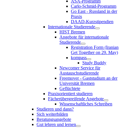
ASA-Programm
Carlo-Schmid-Programm
Go East - Russland in der
Praxis
DAAD-Kurzstipendien
Internationale Studierende
HIST Bremen
Angebote für internationale
Studierende
Registration Form (Iranian
Get Together on 29. May)
kompass
Study Buddy
Newcomer Service für
Austauschstudierende
Freemover - Gaststudium an der
Universität Bremen
Geflüchtete
Praxisorientiert studieren
Fächerübergreifende Angebote
Wissenschaftliches Schreiben
Studieren und dann?
Sich weiterbilden
Beratungsangebote
Gut lehren und lernen