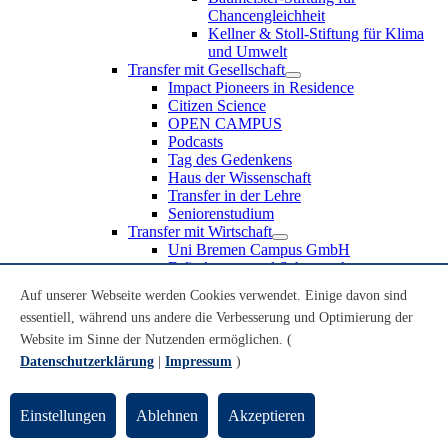
Chancengleichheit
Kellner & Stoll-Stiftung für Klima
und Umwelt
Transfer mit Gesellschaft
Impact Pioneers in Residence
Citizen Science
OPEN CAMPUS
Podcasts
Tag des Gedenkens
Haus der Wissenschaft
Transfer in der Lehre
Seniorenstudium
Transfer mit Wirtschaft
Uni Bremen Campus GmbH
Erfindungen und Schutzrechte
Partnerschaften und Beteiligungen
Auf unserer Webseite werden Cookies verwendet. Einige davon sind
Recruiting an der Universität Bremen
essentiell, während uns andere die Verbesserung und Optimierung der
Weiterbildung an der Universität Bremen
Transfer mit Schule
Website im Sinne der Nutzenden ermöglichen. (
Schülerinnen und Schüler
Datenschutzerklärung
|
Impressum
)
MINT-Schnupperstudium
Schulklassen
Lehrkräfte
Einstellungen
Ablehnen
Akzeptieren
Gründungsunterstützung
UniTransfer - Servicestelle für Transferaktivitäten