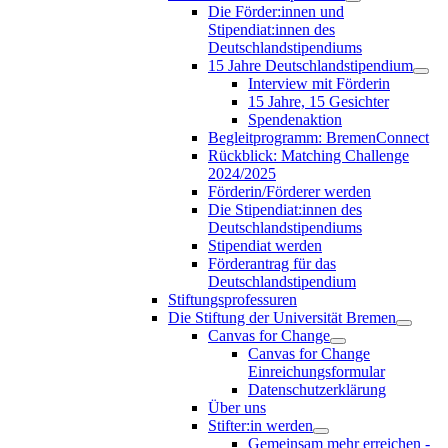
Die Förder:innen und
Stipendiat:innen des
Deutschlandstipendiums
15 Jahre Deutschlandstipendium
Interview mit Förderin
15 Jahre, 15 Gesichter
Spendenaktion
Begleitprogramm: BremenConnect
Rückblick: Matching Challenge
2024/2025
Förderin/Förderer werden
Die Stipendiat:innen des
Deutschlandstipendiums
Stipendiat werden
Förderantrag für das
Deutschlandstipendium
Stiftungsprofessuren
Die Stiftung der Universität Bremen
Canvas for Change
Canvas for Change
Einreichungsformular
Datenschutzerklärung
Über uns
Stifter:in werden
Gemeinsam mehr erreichen -