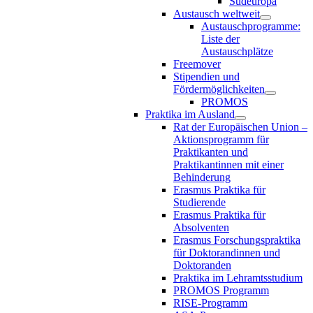
Südeuropa
Austausch weltweit
Austauschprogramme:
Liste der
Austauschplätze
Freemover
Stipendien und
Fördermöglichkeiten
PROMOS
Praktika im Ausland
Rat der Europäischen Union –
Aktionsprogramm für
Praktikanten und
Praktikantinnen mit einer
Behinderung
Erasmus Praktika für
Studierende
Erasmus Praktika für
Absolventen
Erasmus Forschungspraktika
für Doktorandinnen und
Doktoranden
Praktika im Lehramtsstudium
PROMOS Programm
RISE-Programm