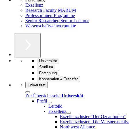
Exzellenz
Research Faculty MARUM
Professorinnen-Programme
Senior Researcher, Senior Lecturer
Wissenschaftsschwerpunkte
Universität
Studium
Forschung
Kooperation & Transfer
Universität
Zur Übersichtsseite
Universität
Profil
Leitbild
Exzellenz
Exzellenzcluster "Der Ozeanboden"
Exzellenzcluster “Die Marsperspektiv
Northwest Alliance