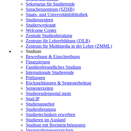
Sekretariat für Studierende
Sprachenzentrum (SZHB)
Staats- und Universitätsbibliothek
Studienzentren
Studierwerkstatt
Welcome Center
Zentrale Studienberatung
Zentrum für Lehrerbildung (ZfLB)
Zentrum für Multimedia in der Lehre (ZMML)
Studium
Bewerbung & Einschreibung
Finanzierung
Familienfreundliches Studium
Internationale Studierende
Prüfungen
Rückmeldungen & Semesterbeitrag
Semesterzeiten
Studierendenportal moin
Stud.IP
Studienangebot
Studienberatung
Studiertechniken erwerben
Studieren im Ausland
Studium mit Beeinträchtigungen
Veranstaltungsverzeichnis