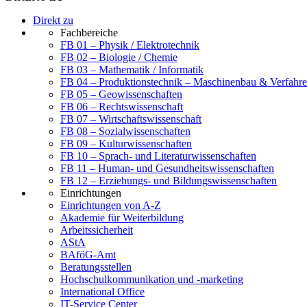
Direkt zu
Fachbereiche
FB 01 – Physik / Elektrotechnik
FB 02 – Biologie / Chemie
FB 03 – Mathematik / Informatik
FB 04 – Produktionstechnik – Maschinenbau & Verfahre
FB 05 – Geowissenschaften
FB 06 – Rechtswissenschaft
FB 07 – Wirtschaftswissenschaft
FB 08 – Sozialwissenschaften
FB 09 – Kulturwissenschaften
FB 10 – Sprach- und Literaturwissenschaften
FB 11 – Human- und Gesundheitswissenschaften
FB 12 – Erziehungs- und Bildungswissenschaften
Einrichtungen
Einrichtungen von A-Z
Akademie für Weiterbildung
Arbeitssicherheit
AStA
BAföG-Amt
Beratungsstellen
Hochschulkommunikation und -marketing
International Office
IT-Service Center