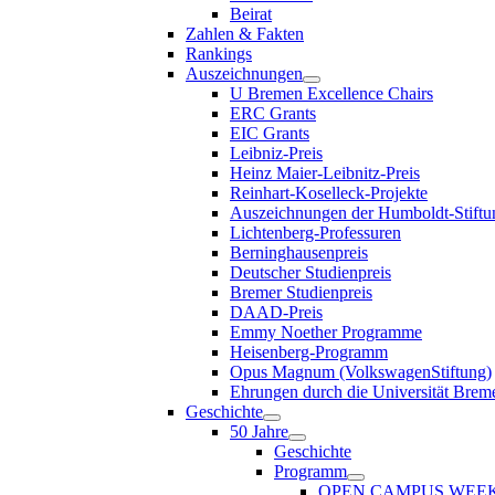
Beirat
Zahlen & Fakten
Rankings
Auszeichnungen
U Bremen Excellence Chairs
ERC Grants
EIC Grants
Leibniz-Preis
Heinz Maier-Leibnitz-Preis
Reinhart-Koselleck-Projekte
Auszeichnungen der Humboldt-Stiftu
Lichtenberg-Professuren
Berninghausenpreis
Deutscher Studienpreis
Bremer Studienpreis
DAAD-Preis
Emmy Noether Programme
Heisenberg-Programm
Opus Magnum (VolkswagenStiftung)
Ehrungen durch die Universität Brem
Geschichte
50 Jahre
Geschichte
Programm
OPEN CAMPUS WEE