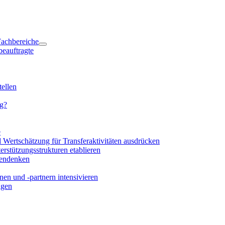
 Fachbereiche
beauftragte
ellen
ng?
e
d Wertschätzung für Transferaktivitäten ausdrücken
rstützungsstrukturen etablieren
mendenken
en und -partnern intensivieren
igen