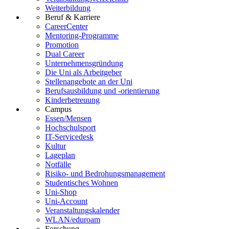
Weiterbildung
Beruf & Karriere
CareerCenter
Mentoring-Programme
Promotion
Dual Career
Unternehmensgründung
Die Uni als Arbeitgeber
Stellenangebote an der Uni
Berufsausbildung und -orientierung
Kinderbetreuung
Campus
Essen/Mensen
Hochschulsport
IT-Servicedesk
Kultur
Lageplan
Notfälle
Risiko- und Bedrohungsmanagement
Studentisches Wohnen
Uni-Shop
Uni-Account
Veranstaltungskalender
WLAN/eduroam
Forschung