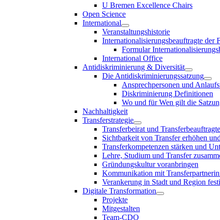
U Bremen Excellence Chairs
Open Science
International
Veranstaltungshistorie
Internationalisierungsbeauftragte der
Formular Internationalisierungs
International Office
Antidiskriminierung & Diversität
Die Antidiskriminierungssatzung
Ansprechpersonen und Anlaufst
Diskriminierung Definitionen
Wo und für Wen gilt die Satzu
Nachhaltigkeit
Transferstrategie
Transferbeirat und Transferbeauftragt
Sichtbarkeit von Transfer erhöhen un
Transferkompetenzen stärken und Unte
Lehre, Studium und Transfer zusam
Gründungskultur voranbringen
Kommunikation mit Transferpartnerinn
Verankerung in Stadt und Region fest
Digitale Transformation
Projekte
Mitgestalten
Team-CDO