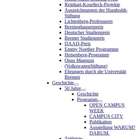
Reinhart-Koselleck-Projekte
Auszeichnungen der Humboldt-
Stiftung
Lichtenberg-Professuren
Berninghausenpreis
Deutscher Studienpreis
Bremer Studienpreis
DAAD-Preis
Emmy Noether Programme
Heisenberg-Programm
Opus Magnum
(VolkswagenStiftung)
Ehrungen durch die Universität
Bremen
Geschichte
50 Jahre
Geschichte
Programm
OPEN CAMPUS
WEEK
CAMPUS CITY
Publikation
Ausstellung WARUM?
DARUM.
Zeitleiste