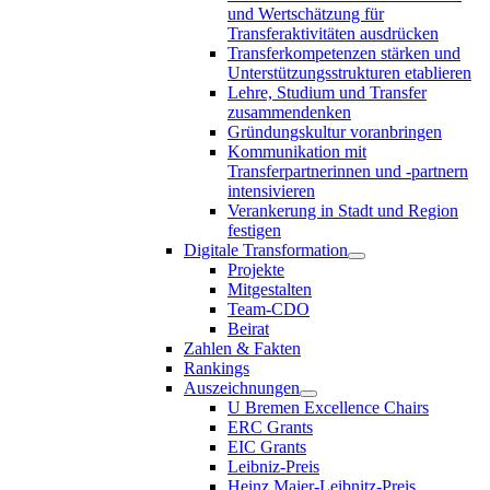
und Wertschätzung für
Transferaktivitäten ausdrücken
Transferkompetenzen stärken und
Unterstützungsstrukturen etablieren
Lehre, Studium und Transfer
zusammendenken
Gründungskultur voranbringen
Kommunikation mit
Transferpartnerinnen und -partnern
intensivieren
Verankerung in Stadt und Region
festigen
Digitale Transformation
Projekte
Mitgestalten
Team-CDO
Beirat
Zahlen & Fakten
Rankings
Auszeichnungen
U Bremen Excellence Chairs
ERC Grants
EIC Grants
Leibniz-Preis
Heinz Maier-Leibnitz-Preis