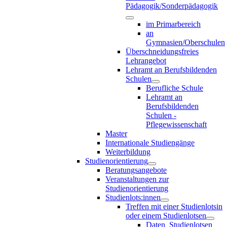
Pädagogik/Sonderpädagogik
im Primarbereich
an
Gymnasien/Oberschulen
Überschneidungsfreies
Lehrangebot
Lehramt an Berufsbildenden
Schulen
Berufliche Schule
Lehramt an
Berufsbildenden
Schulen -
Pflegewissenschaft
Master
Internationale Studiengänge
Weiterbildung
Studienorientierung
Beratungsangebote
Veranstaltungen zur
Studienorientierung
Studienlots:innen
Treffen mit einer Studienlotsin
oder einem Studienlotsen
Daten_Studienlotsen