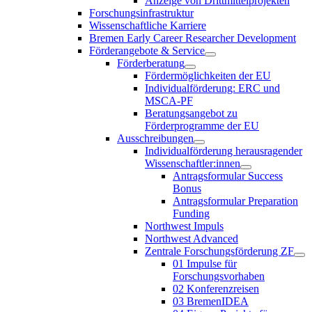
Anzeige von Drittmittelprojekten
Forschungsinfrastruktur
Wissenschaftliche Karriere
Bremen Early Career Researcher Development
Förderangebote & Service
Förderberatung
Fördermöglichkeiten der EU
Individualförderung: ERC und
MSCA-PF
Beratungsangebot zu
Förderprogramme der EU
Ausschreibungen
Individualförderung herausragender
Wissenschaftler:innen
Antragsformular Success
Bonus
Antragsformular Preparation
Funding
Northwest Impuls
Northwest Advanced
Zentrale Forschungsförderung ZF
01 Impulse für
Forschungsvorhaben
02 Konferenzreisen
03 BremenIDEA