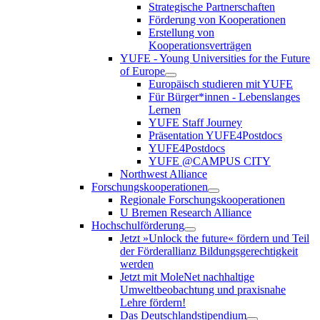
Strategische Partnerschaften
Förderung von Kooperationen
Erstellung von
Kooperationsverträgen
YUFE - Young Universities for the Future
of Europe
Europäisch studieren mit YUFE
Für Bürger*innen - Lebenslanges
Lernen
YUFE Staff Journey
Präsentation YUFE4Postdocs
YUFE4Postdocs
YUFE @CAMPUS CITY
Northwest Alliance
Forschungskooperationen
Regionale Forschungskooperationen
U Bremen Research Alliance
Hochschulförderung
Jetzt »Unlock the future« fördern und Teil
der Förderallianz Bildungsgerechtigkeit
werden
Jetzt mit MoleNet nachhaltige
Umweltbeobachtung und praxisnahe
Lehre fördern!
Das Deutschlandstipendium