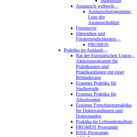
Südeuropa
Austausch weltweit
Austauschprogramme:
Liste der
Austauschplätze
Freemover
Stipendien und
Fördermöglichkeiten
PROMOS
Praktika im Ausland
Rat der Europäischen Union –
Aktionsprogramm für
Praktikanten und
Praktikantinnen mit einer
Behinderung
Erasmus Praktika für
Studierende
Erasmus Praktika für
Absolventen
Erasmus Forschungspraktika
für Doktorandinnen und
Doktoranden
Praktika im Lehramtsstudium
PROMOS Programm
RISE-Programm