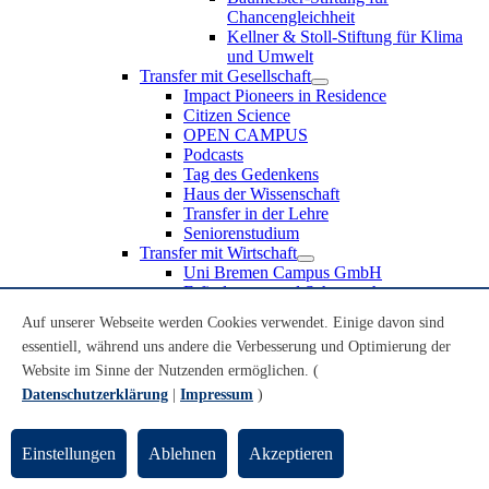
Chancengleichheit
Kellner & Stoll-Stiftung für Klima
und Umwelt
Transfer mit Gesellschaft
Impact Pioneers in Residence
Citizen Science
OPEN CAMPUS
Podcasts
Tag des Gedenkens
Haus der Wissenschaft
Transfer in der Lehre
Seniorenstudium
Transfer mit Wirtschaft
Uni Bremen Campus GmbH
Erfindungen und Schutzrechte
Partnerschaften und Beteiligungen
Auf unserer Webseite werden Cookies verwendet. Einige davon sind
Recruiting an der Universität Bremen
essentiell, während uns andere die Verbesserung und Optimierung der
Weiterbildung an der Universität Bremen
Transfer mit Schule
Website im Sinne der Nutzenden ermöglichen. (
Schülerinnen und Schüler
Datenschutzerklärung
|
Impressum
)
MINT-Schnupperstudium
Schulklassen
Lehrkräfte
Einstellungen
Ablehnen
Akzeptieren
Gründungsunterstützung
UniTransfer - Servicestelle für Transferaktivitäten