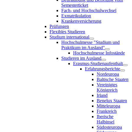
Semesterticket
Fach- und Hochschulwechsel
Exmatrikulation
Krankenversicherung
Prüfungen
Flexibles Studieren
Studium international
Hochschulmesse "Studium und
Praktikum im Ausland"
Hochschulmesse Infostände
Studieren im Ausland
Erasmus-Studienaufenthalt
Erfahrungsberichte
Nordeuropa
Baltische Staaten
Vereinigtes
Königreich
Irland
Benelux Staaten
Mitteleuropa
Frankreich
Iberische
Halbinsel
Südosteuropa