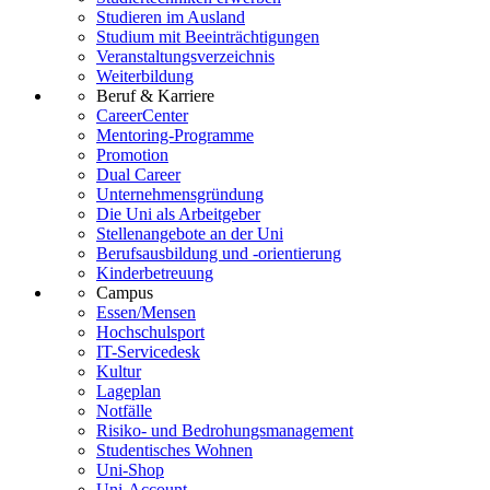
Studieren im Ausland
Studium mit Beeinträchtigungen
Veranstaltungsverzeichnis
Weiterbildung
Beruf & Karriere
CareerCenter
Mentoring-Programme
Promotion
Dual Career
Unternehmensgründung
Die Uni als Arbeitgeber
Stellenangebote an der Uni
Berufsausbildung und -orientierung
Kinderbetreuung
Campus
Essen/Mensen
Hochschulsport
IT-Servicedesk
Kultur
Lageplan
Notfälle
Risiko- und Bedrohungsmanagement
Studentisches Wohnen
Uni-Shop
Uni-Account