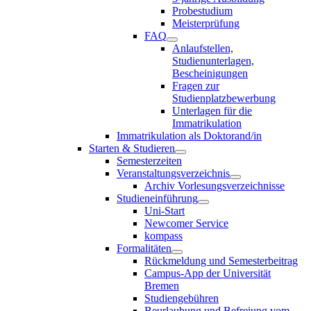
Probestudium
Meisterprüfung
FAQ
Anlaufstellen,
Studienunterlagen,
Bescheinigungen
Fragen zur
Studienplatzbewerbung
Unterlagen für die
Immatrikulation
Immatrikulation als Doktorand/in
Starten & Studieren
Semesterzeiten
Veranstaltungsverzeichnis
Archiv Vorlesungsverzeichnisse
Studieneinführung
Uni-Start
Newcomer Service
kompass
Formalitäten
Rückmeldung und Semesterbeitrag
Campus-App der Universität
Bremen
Studiengebühren
Beurlaubung und Befreiung vom