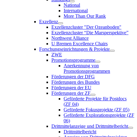
National
International
More Than Our Rank
Exzellenz
Exzellenzcluster "Der Ozeanboden"
Exzellenzcluster “Die Marsperspektive”
Northwest Alliance
U Bremen Excellence Chairs
Forschungseinrichtungen & Projekte
ZWE
Promotionsprogramme
Anerkennung von
Promotionsprogrammen
Förderungen der DFG
Förderungen des Bundes
Förderungen der EU
Förderungen der ZF
Geförderte Projekte für Postdocs
(ZF 04)
Geförderte Fokusprojekte (ZF 05)
Geförderte Explorationsprojekte (ZF
06)
Drittmittelanzeige und Drittmittelbericht
Drittmittelbericht