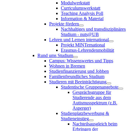
Modulwerkstatt
Curriculumswerkstatt
Teaching Analysis Poll
Information & Material
Projekte fördern
Nachhaltiges und transdisziplinäres
Studium - nuts@UB
Lehren und Lernen international
Projekt MINTernational
Erasmus-Lehrendenmobilität
Rund ums Studium
Campus: Wissenswertes und Tipps
Wohnen in Bremen
Studienfinanzierung und Jobben
Familienfreundliches Studium
Studieren mit Beeinträchtigung
Studentische Gruppenangebote
Gesprächsgruppe für
Studierende aus dem
Autismusspektrum (z.B.
Asperger)
Studienplatzbewerbung &
Studieneinstieg
Nachteilsausgleich beim
Erbringen der