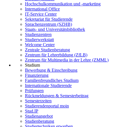
Hochschulkommunikation und -marketing
International Office
IT-Service Center
Sekretariat für Studierende
Sprachenzentrum (SZHB)
Staats- und Universitätsbibliothek
Studienzentren
Studierwerkstatt
Welcome Center
Zentrale Studienberatung
Zentrum für Lehrerbildung (ZfLB)
Zentrum für Multimedia in der Lehre (ZMML)
Studium
Bewerbung & Einschreibung
Finanzierung
Familienfreundliches Studium
Internationale Studierende
Prüfungen
Rückmeldungen & Semesterbeitrag
Semesterzeiten
Studierendenportal moin
Stud.IP
Studienangebot
Studienberatung
Studiertechniken erwerben