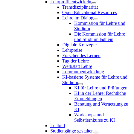
Lehrprofil entwickeln
Transdisziplinarität
Open Educational Resources
Lehre im Dialog
Kommission für Lehre und
Studium
Die Kommission für Lehre
und Studium lädt ein
Digitale Konzepte
Lehrpreise
Forschendes Lernen
Tag der Lehre
Werkstatt Lehre
Lernraumentwicklung
KI-basierte Systeme für Lehre und
Studium
KI für Lehre und Prüfungen
KI in der Lehre: Rechtliche
Empfehlungen
Beratung und Vernetzung zu
KI
Workshops und
Selbstlernkurse zu KI
Leitbild
Studiengänge gestalten