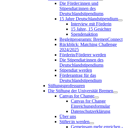
Die Förder:innen und
Stipendiat:innen des
Deutschlandstipendiums
15 Jahre Deutschlandstipendium
Interview mit Förderin
15 Jahre, 15 Gesichter
Spendenaktion
Begleitprogramm: BremenConnect
Rückblick: Matching Challenge
2024/2025
Förderin/Förderer werden
Die Stipendiat:innen des
Deutschlandstipendiums
Stipendiat werden
Förderantrag für das
Deutschlandstipendium
Stiftungsprofessuren
Die Stiftung der Universität Bremen
Canvas for Change
Canvas for Change
Einreichungsformular
Datenschutzerklärung
Über uns
Stifter:in werden
Gemeinsam mehr erreichen -