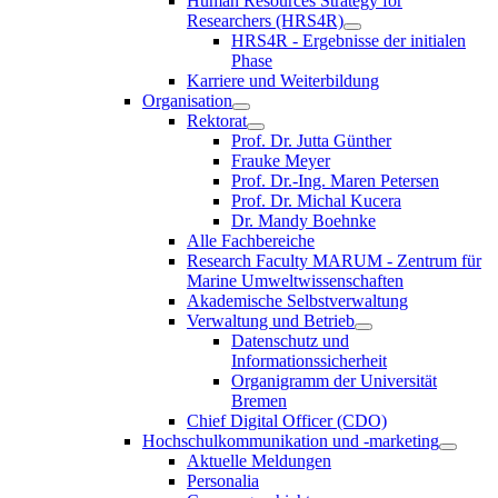
Human Resources Strategy for
Researchers (HRS4R)
HRS4R - Ergebnisse der initialen
Phase
Karriere und Weiterbildung
Organisation
Rektorat
Prof. Dr. Jutta Günther
Frauke Meyer
Prof. Dr.-Ing. Maren Petersen
Prof. Dr. Michal Kucera
Dr. Mandy Boehnke
Alle Fachbereiche
Research Faculty MARUM - Zentrum für
Marine Umweltwissenschaften
Akademische Selbstverwaltung
Verwaltung und Betrieb
Datenschutz und
Informationssicherheit
Organigramm der Universität
Bremen
Chief Digital Officer (CDO)
Hochschulkommunikation und -marketing
Aktuelle Meldungen
Personalia