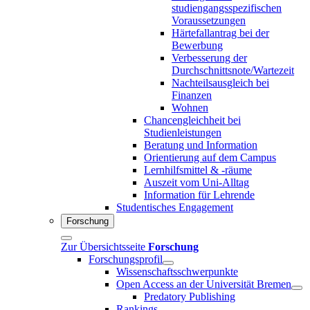
studiengangsspezifischen
Voraussetzungen
Härtefallantrag bei der
Bewerbung
Verbesserung der
Durchschnittsnote/Wartezeit
Nachteilsausgleich bei
Finanzen
Wohnen
Chancengleichheit bei
Studienleistungen
Beratung und Information
Orientierung auf dem Campus
Lernhilfsmittel & -räume
Auszeit vom Uni-Alltag
Information für Lehrende
Studentisches Engagement
Forschung
Zur Übersichtsseite
Forschung
Forschungsprofil
Wissenschaftsschwerpunkte
Open Access an der Universität Bremen
Predatory Publishing
Rankings