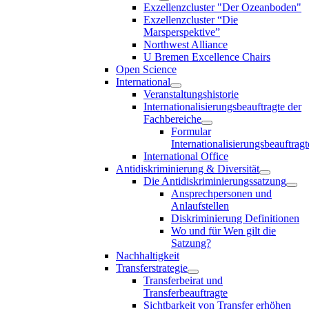
Exzellenzcluster "Der Ozeanboden"
Exzellenzcluster “Die
Marsperspektive”
Northwest Alliance
U Bremen Excellence Chairs
Open Science
International
Veranstaltungshistorie
Internationalisierungsbeauftragte der
Fachbereiche
Formular
Internationalisierungsbeauftragt
International Office
Antidiskriminierung & Diversität
Die Antidiskriminierungssatzung
Ansprechpersonen und
Anlaufstellen
Diskriminierung Definitionen
Wo und für Wen gilt die
Satzung?
Nachhaltigkeit
Transferstrategie
Transferbeirat und
Transferbeauftragte
Sichtbarkeit von Transfer erhöhen