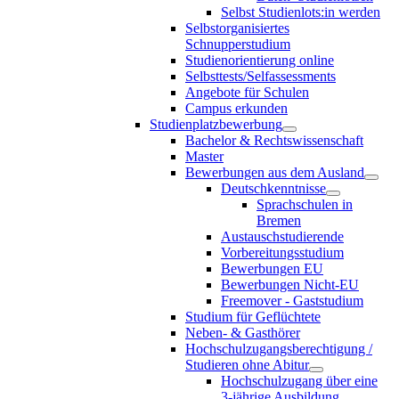
Selbst Studienlots:in werden
Selbstorganisiertes
Schnupperstudium
Studienorientierung online
Selbsttests/Selfassessments
Angebote für Schulen
Campus erkunden
Studienplatzbewerbung
Bachelor & Rechtswissenschaft
Master
Bewerbungen aus dem Ausland
Deutschkenntnisse
Sprachschulen in
Bremen
Austauschstudierende
Vorbereitungsstudium
Bewerbungen EU
Bewerbungen Nicht-EU
Freemover - Gaststudium
Studium für Geflüchtete
Neben- & Gasthörer
Hochschulzugangsberechtigung /
Studieren ohne Abitur
Hochschulzugang über eine
3-jährige Ausbildung