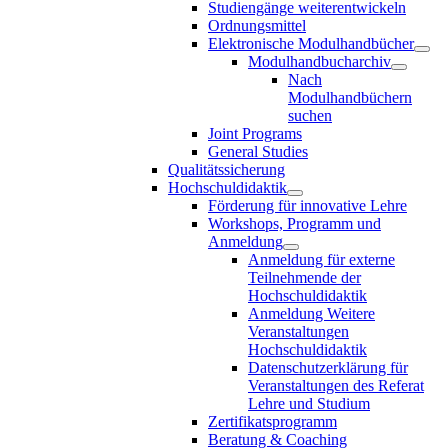
Studiengänge weiterentwickeln
Ordnungsmittel
Elektronische Modulhandbücher
Modulhandbucharchiv
Nach
Modulhandbüchern
suchen
Joint Programs
General Studies
Qualitätssicherung
Hochschuldidaktik
Förderung für innovative Lehre
Workshops, Programm und
Anmeldung
Anmeldung für externe
Teilnehmende der
Hochschuldidaktik
Anmeldung Weitere
Veranstaltungen
Hochschuldidaktik
Datenschutzerklärung für
Veranstaltungen des Referat
Lehre und Studium
Zertifikatsprogramm
Beratung & Coaching