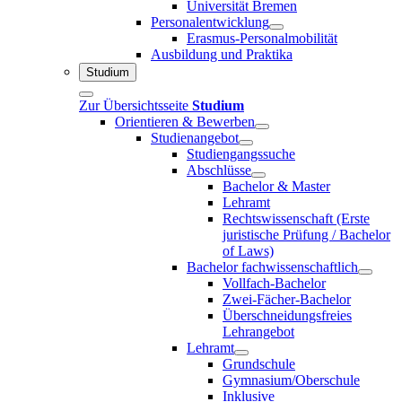
Universität Bremen
Personalentwicklung
Erasmus-Personalmobilität
Ausbildung und Praktika
Studium
Zur Übersichtsseite
Studium
Orientieren & Bewerben
Studienangebot
Studiengangssuche
Abschlüsse
Bachelor & Master
Lehramt
Rechtswissenschaft (Erste
juristische Prüfung / Bachelor
of Laws)
Bachelor fachwissenschaftlich
Vollfach-Bachelor
Zwei-Fächer-Bachelor
Überschneidungsfreies
Lehrangebot
Lehramt
Grundschule
Gymnasium/Oberschule
Inklusive