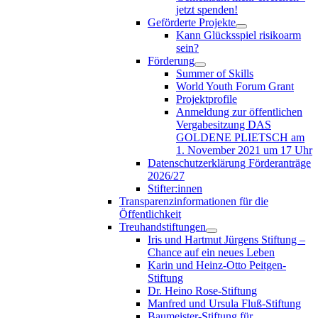
jetzt spenden!
Geförderte Projekte
Kann Glücksspiel risikoarm
sein?
Förderung
Summer of Skills
World Youth Forum Grant
Projektprofile
Anmeldung zur öffentlichen
Vergabesitzung DAS
GOLDENE PLIETSCH am
1. November 2021 um 17 Uhr
Datenschutzerklärung Förderanträge
2026/27
Stifter:innen
Transparenzinformationen für die
Öffentlichkeit
Treuhandstiftungen
Iris und Hartmut Jürgens Stiftung –
Chance auf ein neues Leben
Karin und Heinz-Otto Peitgen-
Stiftung
Dr. Heino Rose-Stiftung
Manfred und Ursula Fluß-Stiftung
Baumeister-Stiftung für