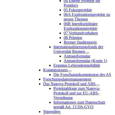
04 Eigene Projekte für
Postdocs
05 Fokusprojekte
06A Explorationsprojekte zu
neuen Themen
06B Interdisziplinäre
Explorationsprojekte
07 Verbundvorhaben
08 Prämien
Bremer Studienpreis
Internationalisierungsfonds der
Universität Bremen
Antragsformular
Antragsformular (Kopie 1)
Erasmus Lehrendenmobilität
Kommissionen
Die Forschungskommission des AS
Forschungsdatenmanagement
Das Nagoya Protokoll und ABS
Projektabfrage zum Nagoya-
Protokoll und zur EU-ABS-
Verordnung
Informationen zum Datenschutz
gemäß Art. 13 DS-GVO
Stipendien