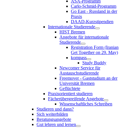
ASA-Programm
Carlo-Schmid-Programm
Go East - Russland in der
Praxis
DAAD-Kurzstipendien
Internationale Studierende
HIST Bremen
Angebote für internationale
Studierende
Registration Form (Iranian
Get Together on 29. May)
kompass
Study Buddy
Newcomer Service für
Austauschstudierende
Freemover - Gaststudium an der
Universität Bremen
Geflüchtete
Praxisorientiert studieren
Fächerübergreifende Angebote
Wissenschaftliches Schreiben
Studieren und dann?
Sich weiterbilden
Beratungsangebote
Gut lehren und lernen