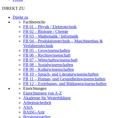
DIREKT ZU
Direkt zu
Fachbereiche
FB 01 – Physik / Elektrotechnik
FB 02 – Biologie / Chemie
FB 03 – Mathematik / Informatik
FB 04 – Produktionstechnik – Maschinenbau &
Verfahrenstechnik
FB 05 – Geowissenschaften
FB 06 – Rechtswissenschaft
FB 07 – Wirtschaftswissenschaft
FB 08 – Sozialwissenschaften
FB 09 – Kulturwissenschaften
FB 10 – Sprach- und Literaturwissenschaften
FB 11 – Human- und Gesundheitswissenschaften
FB 12 – Erziehungs- und Bildungswissenschaften
Einrichtungen
Einrichtungen von A-Z
Akademie für Weiterbildung
Arbeitssicherheit
AStA
BAföG-Amt
Beratungsstellen