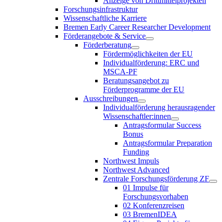
Anzeige von Drittmittelprojekten
Forschungsinfrastruktur
Wissenschaftliche Karriere
Bremen Early Career Researcher Development
Förderangebote & Service
Förderberatung
Fördermöglichkeiten der EU
Individualförderung: ERC und
MSCA-PF
Beratungsangebot zu
Förderprogramme der EU
Ausschreibungen
Individualförderung herausragender
Wissenschaftler:innen
Antragsformular Success
Bonus
Antragsformular Preparation
Funding
Northwest Impuls
Northwest Advanced
Zentrale Forschungsförderung ZF
01 Impulse für
Forschungsvorhaben
02 Konferenzreisen
03 BremenIDEA