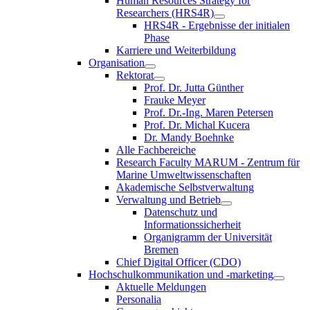
Human Resources Strategy for
Researchers (HRS4R)
HRS4R - Ergebnisse der initialen
Phase
Karriere und Weiterbildung
Organisation
Rektorat
Prof. Dr. Jutta Günther
Frauke Meyer
Prof. Dr.-Ing. Maren Petersen
Prof. Dr. Michal Kucera
Dr. Mandy Boehnke
Alle Fachbereiche
Research Faculty MARUM - Zentrum für
Marine Umweltwissenschaften
Akademische Selbstverwaltung
Verwaltung und Betrieb
Datenschutz und
Informationssicherheit
Organigramm der Universität
Bremen
Chief Digital Officer (CDO)
Hochschulkommunikation und -marketing
Aktuelle Meldungen
Personalia