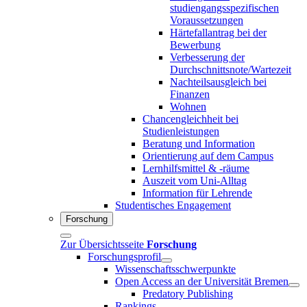
studiengangsspezifischen
Voraussetzungen
Härtefallantrag bei der
Bewerbung
Verbesserung der
Durchschnittsnote/Wartezeit
Nachteilsausgleich bei
Finanzen
Wohnen
Chancengleichheit bei
Studienleistungen
Beratung und Information
Orientierung auf dem Campus
Lernhilfsmittel & -räume
Auszeit vom Uni-Alltag
Information für Lehrende
Studentisches Engagement
Forschung
Zur Übersichtsseite
Forschung
Forschungsprofil
Wissenschaftsschwerpunkte
Open Access an der Universität Bremen
Predatory Publishing
Rankings