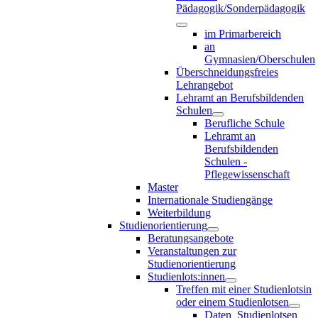
Pädagogik/Sonderpädagogik
im Primarbereich
an
Gymnasien/Oberschulen
Überschneidungsfreies
Lehrangebot
Lehramt an Berufsbildenden
Schulen
Berufliche Schule
Lehramt an
Berufsbildenden
Schulen -
Pflegewissenschaft
Master
Internationale Studiengänge
Weiterbildung
Studienorientierung
Beratungsangebote
Veranstaltungen zur
Studienorientierung
Studienlots:innen
Treffen mit einer Studienlotsin
oder einem Studienlotsen
Daten_Studienlotsen