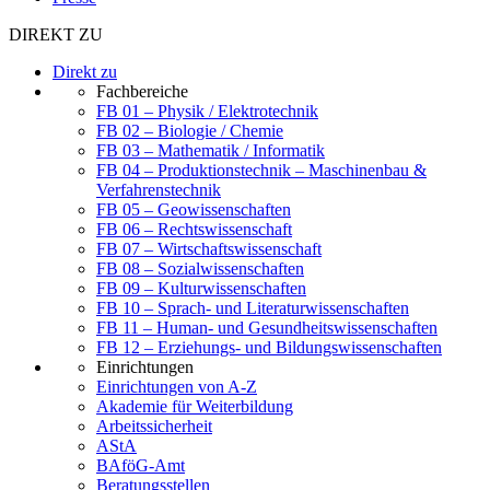
DIREKT ZU
Direkt zu
Fachbereiche
FB 01 – Physik / Elektrotechnik
FB 02 – Biologie / Chemie
FB 03 – Mathematik / Informatik
FB 04 – Produktionstechnik – Maschinenbau &
Verfahrenstechnik
FB 05 – Geowissenschaften
FB 06 – Rechtswissenschaft
FB 07 – Wirtschaftswissenschaft
FB 08 – Sozialwissenschaften
FB 09 – Kulturwissenschaften
FB 10 – Sprach- und Literaturwissenschaften
FB 11 – Human- und Gesundheitswissenschaften
FB 12 – Erziehungs- und Bildungswissenschaften
Einrichtungen
Einrichtungen von A-Z
Akademie für Weiterbildung
Arbeitssicherheit
AStA
BAföG-Amt
Beratungsstellen