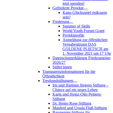
jetzt spenden!
Geförderte Projekte
Kann Glücksspiel risikoarm
sein?
Förderung
Summer of Skills
World Youth Forum Grant
Projektprofile
Anmeldung zur öffentlichen
Vergabesitzung DAS
GOLDENE PLIETSCH am
1. November 2021 um 17 Uhr
Datenschutzerklärung Förderanträge
2026/27
Stifter:innen
Transparenzinformationen für die
Öffentlichkeit
Treuhandstiftungen
Iris und Hartmut Jürgens Stiftung –
Chance auf ein neues Leben
Karin und Heinz-Otto Peitgen-
Stiftung
Dr. Heino Rose-Stiftung
Manfred und Ursula Fluß-Stiftung
Baumeister-Stiftung für