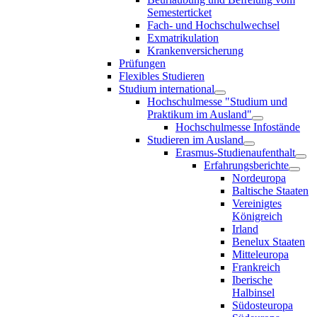
Semesterticket
Fach- und Hochschulwechsel
Exmatrikulation
Krankenversicherung
Prüfungen
Flexibles Studieren
Studium international
Hochschulmesse "Studium und
Praktikum im Ausland"
Hochschulmesse Infostände
Studieren im Ausland
Erasmus-Studienaufenthalt
Erfahrungsberichte
Nordeuropa
Baltische Staaten
Vereinigtes
Königreich
Irland
Benelux Staaten
Mitteleuropa
Frankreich
Iberische
Halbinsel
Südosteuropa