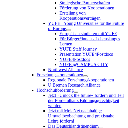
Strategische Partnerschaften
Förderung von Kooperationen
Erstellung von
Kooperationsverträgen
YUFE - Young Universities for the Future
of Europe
Europäisch studieren mit YUFE
Für Bürger*innen - Lebenslanges
Lernen
YUFE Staff Journey
Präsentation YUFE4Postdocs
YUFE4Postdocs
YUFE @CAMPUS CITY
Northwest Alliance
Forschungskooperationen
Regionale Forschungskooperationen
U Bremen Research Alliance
Hochschulförderung
Jetzt »Unlock the future« fördern und Teil
der Förderallianz Bildungsgerechtigkeit
werden
Jetzt mit MoleNet nachhaltige
Umweltbeobachtung und praxisnahe
Lehre fördern!
Das Deutschlandstipendium