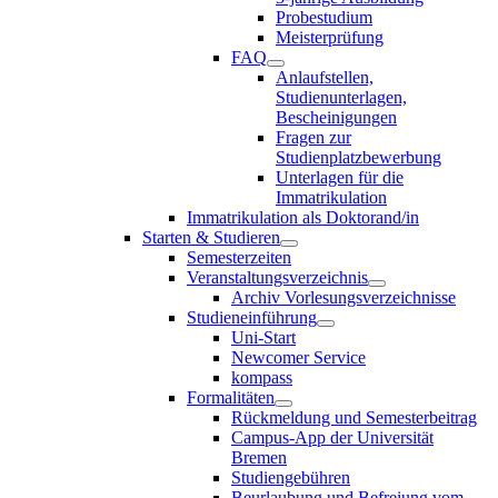
Probestudium
Meisterprüfung
FAQ
Anlaufstellen,
Studienunterlagen,
Bescheinigungen
Fragen zur
Studienplatzbewerbung
Unterlagen für die
Immatrikulation
Immatrikulation als Doktorand/in
Starten & Studieren
Semesterzeiten
Veranstaltungsverzeichnis
Archiv Vorlesungsverzeichnisse
Studieneinführung
Uni-Start
Newcomer Service
kompass
Formalitäten
Rückmeldung und Semesterbeitrag
Campus-App der Universität
Bremen
Studiengebühren
Beurlaubung und Befreiung vom