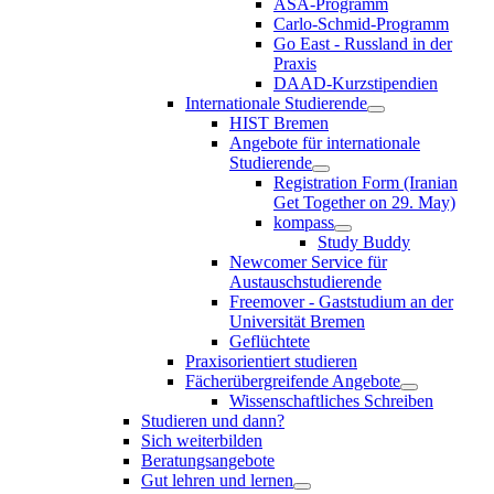
ASA-Programm
Carlo-Schmid-Programm
Go East - Russland in der
Praxis
DAAD-Kurzstipendien
Internationale Studierende
HIST Bremen
Angebote für internationale
Studierende
Registration Form (Iranian
Get Together on 29. May)
kompass
Study Buddy
Newcomer Service für
Austauschstudierende
Freemover - Gaststudium an der
Universität Bremen
Geflüchtete
Praxisorientiert studieren
Fächerübergreifende Angebote
Wissenschaftliches Schreiben
Studieren und dann?
Sich weiterbilden
Beratungsangebote
Gut lehren und lernen