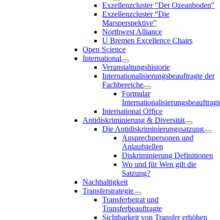
Exzellenzcluster "Der Ozeanboden"
Exzellenzcluster “Die
Marsperspektive”
Northwest Alliance
U Bremen Excellence Chairs
Open Science
International
Veranstaltungshistorie
Internationalisierungsbeauftragte der
Fachbereiche
Formular
Internationalisierungsbeauftragt
International Office
Antidiskriminierung & Diversität
Die Antidiskriminierungssatzung
Ansprechpersonen und
Anlaufstellen
Diskriminierung Definitionen
Wo und für Wen gilt die
Satzung?
Nachhaltigkeit
Transferstrategie
Transferbeirat und
Transferbeauftragte
Sichtbarkeit von Transfer erhöhen