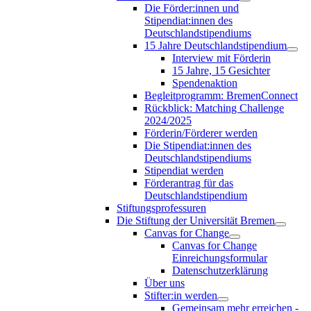
Die Förder:innen und
Stipendiat:innen des
Deutschlandstipendiums
15 Jahre Deutschlandstipendium
Interview mit Förderin
15 Jahre, 15 Gesichter
Spendenaktion
Begleitprogramm: BremenConnect
Rückblick: Matching Challenge
2024/2025
Förderin/Förderer werden
Die Stipendiat:innen des
Deutschlandstipendiums
Stipendiat werden
Förderantrag für das
Deutschlandstipendium
Stiftungsprofessuren
Die Stiftung der Universität Bremen
Canvas for Change
Canvas for Change
Einreichungsformular
Datenschutzerklärung
Über uns
Stifter:in werden
Gemeinsam mehr erreichen -