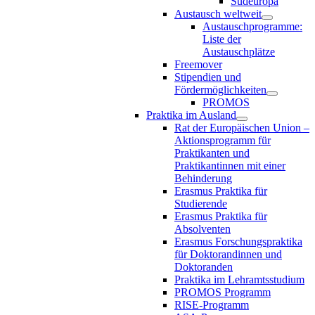
Südeuropa
Austausch weltweit
Austauschprogramme:
Liste der
Austauschplätze
Freemover
Stipendien und
Fördermöglichkeiten
PROMOS
Praktika im Ausland
Rat der Europäischen Union –
Aktionsprogramm für
Praktikanten und
Praktikantinnen mit einer
Behinderung
Erasmus Praktika für
Studierende
Erasmus Praktika für
Absolventen
Erasmus Forschungspraktika
für Doktorandinnen und
Doktoranden
Praktika im Lehramtsstudium
PROMOS Programm
RISE-Programm