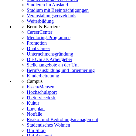
Studieren im Ausland
Studium mit Beeinträchtigungen
Veranstaltungsverzeichnis
Weiterbildung
Beruf & Karriere
CareerCenter
Mentoring-Programme
Promotion
Dual Career
Unternehmensgründung
Die Uni als Arbeitgeber
Stellenangebote an der Uni
Berufsausbildung und -orientierung
Kinderbetreuung
Campus
Essen/Mensen
Hochschulsport
IT-Servicedesk
Kultur
Lageplan
Notfälle
Risiko- und Bedrohungsmanagement
Studentisches Wohnen
Uni-Shop
Uni-Account