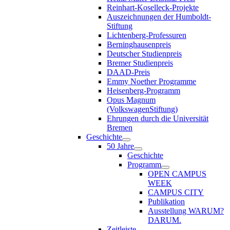
Reinhart-Koselleck-Projekte
Auszeichnungen der Humboldt-
Stiftung
Lichtenberg-Professuren
Berninghausenpreis
Deutscher Studienpreis
Bremer Studienpreis
DAAD-Preis
Emmy Noether Programme
Heisenberg-Programm
Opus Magnum
(VolkswagenStiftung)
Ehrungen durch die Universität
Bremen
Geschichte
50 Jahre
Geschichte
Programm
OPEN CAMPUS
WEEK
CAMPUS CITY
Publikation
Ausstellung WARUM?
DARUM.
Zeitleiste