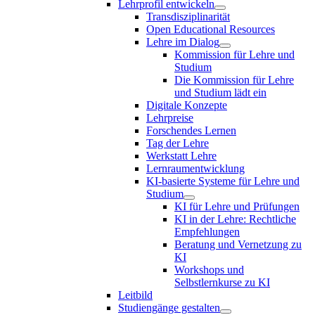
Lehrprofil entwickeln
Transdisziplinarität
Open Educational Resources
Lehre im Dialog
Kommission für Lehre und
Studium
Die Kommission für Lehre
und Studium lädt ein
Digitale Konzepte
Lehrpreise
Forschendes Lernen
Tag der Lehre
Werkstatt Lehre
Lernraumentwicklung
KI-basierte Systeme für Lehre und
Studium
KI für Lehre und Prüfungen
KI in der Lehre: Rechtliche
Empfehlungen
Beratung und Vernetzung zu
KI
Workshops und
Selbstlernkurse zu KI
Leitbild
Studiengänge gestalten