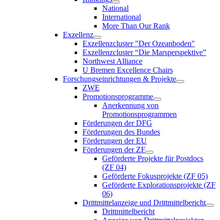
National
International
More Than Our Rank
Exzellenz
Exzellenzcluster "Der Ozeanboden"
Exzellenzcluster “Die Marsperspektive”
Northwest Alliance
U Bremen Excellence Chairs
Forschungseinrichtungen & Projekte
ZWE
Promotionsprogramme
Anerkennung von
Promotionsprogrammen
Förderungen der DFG
Förderungen des Bundes
Förderungen der EU
Förderungen der ZF
Geförderte Projekte für Postdocs
(ZF 04)
Geförderte Fokusprojekte (ZF 05)
Geförderte Explorationsprojekte (ZF
06)
Drittmittelanzeige und Drittmittelbericht
Drittmittelbericht