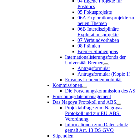
04 Eigene Projekte für
Postdocs
05 Fokusprojekte
06A Explorationsprojekte zu
neuen Themen
06B Interdisziplinäre
Explorationsprojekte
07 Verbundvorhaben
08 Prämien
Bremer Studienpreis
Internationalisierungsfonds der
Universität Bremen
Antragsformular
Antragsformular (Kopie 1)
Erasmus Lehrendenmobilität
Kommissionen
Die Forschungskommission des AS
Forschungsdatenmanagement
Das Nagoya Protokoll und ABS
Projektabfrage zum Nagoya-
Protokoll und zur EU-ABS-
Verordnung
Informationen zum Datenschutz
gemäß Art. 13 DS-GVO
Stipendien