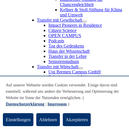
Chancengleichheit
Kellner & Stoll-Stiftung für Klima
und Umwelt
Transfer mit Gesellschaft
Impact Pioneers in Residence
Citizen Science
OPEN CAMPUS
Podcasts
Tag des Gedenkens
Haus der Wissenschaft
Transfer in der Lehre
Seniorenstudium
Transfer mit Wirtschaft
Uni Bremen Campus GmbH
Erfindungen und Schutzrechte
Partnerschaften und Beteiligungen
Auf unserer Webseite werden Cookies verwendet. Einige davon sind
Recruiting an der Universität Bremen
essentiell, während uns andere die Verbesserung und Optimierung der
Weiterbildung an der Universität Bremen
Transfer mit Schule
Website im Sinne der Nutzenden ermöglichen. (
Schülerinnen und Schüler
Datenschutzerklärung
|
Impressum
)
MINT-Schnupperstudium
Schulklassen
Lehrkräfte
Einstellungen
Ablehnen
Akzeptieren
Gründungsunterstützung
UniTransfer - Servicestelle für Transferaktivitäten