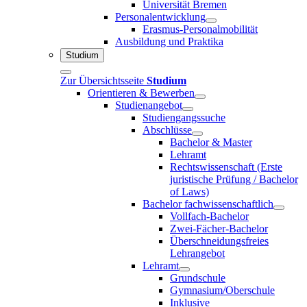
Universität Bremen
Personalentwicklung
Erasmus-Personalmobilität
Ausbildung und Praktika
Studium
Zur Übersichtsseite
Studium
Orientieren & Bewerben
Studienangebot
Studiengangssuche
Abschlüsse
Bachelor & Master
Lehramt
Rechtswissenschaft (Erste
juristische Prüfung / Bachelor
of Laws)
Bachelor fachwissenschaftlich
Vollfach-Bachelor
Zwei-Fächer-Bachelor
Überschneidungsfreies
Lehrangebot
Lehramt
Grundschule
Gymnasium/Oberschule
Inklusive