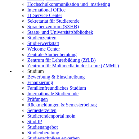
Hochschulkommunikation und -marketing
International Office
IT-Service Center
Sekretariat für Studierende
Sprachenzentrum (SZHB)
Staats- und Universitätsbibliothek
Studienzentren
Studierwerkstatt
Welcome Center
Zentrale Studienberatung
Zentrum für Lehrerbildung (ZfLB)
Zentrum für Multimedia in der Lehre (ZMML)
Studium
Bewerbung & Einschreibung
Finanzierung
Familienfreundliches Studium
Internationale Studierende
Prüfungen
Rückmeldungen & Semesterbeitrag
Semesterzeiten
Studierendenportal moin
Stud.IP
Studienangebot
Studienberatung
Studiertechniken erwerben