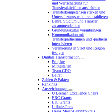
und Wertschätzung für
Transferaktivitäten ausdrücken
Transferkompetenzen stärken und
Unterstützungsstrukturen etablieren
Lehre, Studium und Transfer
zusammendenken
Gründungskultur voranbringen
Kommunikation mit
Transferpartnerinnen und -partnern
intensivieren
Verankerung in Stadt und Region
festigen
Digitale Transformation
Projekte
Mitgestalten
Team-CDO
Beirat
Zahlen & Fakten
Rankings
Auszeichnungen
U Bremen Excellence Chairs
ERC Grants
EIC Grants
Leibniz-Preis
Heinz Maier-Leibnitz-Preis