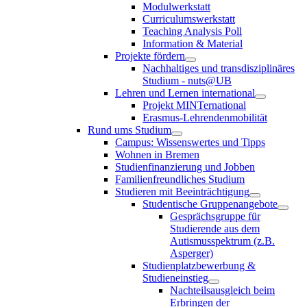
Modulwerkstatt
Curriculumswerkstatt
Teaching Analysis Poll
Information & Material
Projekte fördern
Nachhaltiges und transdisziplinäres
Studium - nuts@UB
Lehren und Lernen international
Projekt MINTernational
Erasmus-Lehrendenmobilität
Rund ums Studium
Campus: Wissenswertes und Tipps
Wohnen in Bremen
Studienfinanzierung und Jobben
Familienfreundliches Studium
Studieren mit Beeinträchtigung
Studentische Gruppenangebote
Gesprächsgruppe für
Studierende aus dem
Autismusspektrum (z.B.
Asperger)
Studienplatzbewerbung &
Studieneinstieg
Nachteilsausgleich beim
Erbringen der