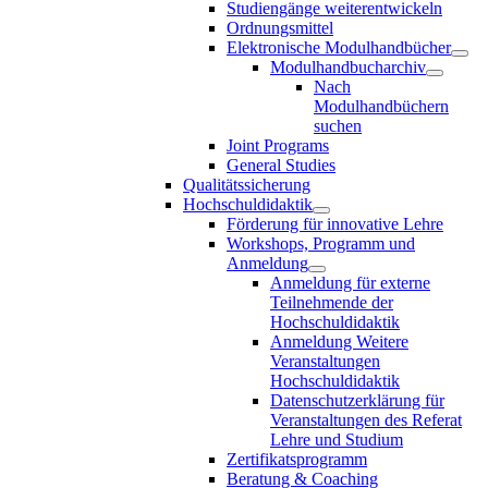
Studiengänge weiterentwickeln
Ordnungsmittel
Elektronische Modulhandbücher
Modulhandbucharchiv
Nach
Modulhandbüchern
suchen
Joint Programs
General Studies
Qualitätssicherung
Hochschuldidaktik
Förderung für innovative Lehre
Workshops, Programm und
Anmeldung
Anmeldung für externe
Teilnehmende der
Hochschuldidaktik
Anmeldung Weitere
Veranstaltungen
Hochschuldidaktik
Datenschutzerklärung für
Veranstaltungen des Referat
Lehre und Studium
Zertifikatsprogramm
Beratung & Coaching