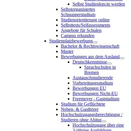
Selbst Studienlots:in werden
Selbstorganisiertes
Schnupperstudium
Studienorientierung online
Selbsttests/Selfassessments
Angebote für Schulen
Campus erkunden
Studienplatzbewerbung
Bachelor & Rechtswissenschaft
Master
Bewerbungen aus dem Ausland
Deutschkenntnisse
Sprachschulen in
Bremen
Austauschstudierende
Vorbereitungsstudium
Bewerbungen EU
Bewerbungen Nicht-EU
Freemover - Gaststudium
Studium für Geflüchtete
Neben- & Gasthörer
Hochschulzugangsberechtigung /
Studieren ohne Abitur
Hochschulzugang über eine
3-jährige Ausbildung