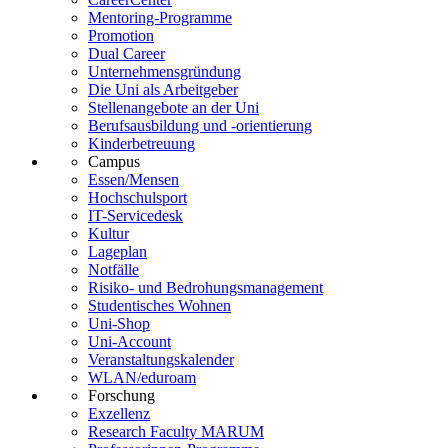
Mentoring-Programme
Promotion
Dual Career
Unternehmensgründung
Die Uni als Arbeitgeber
Stellenangebote an der Uni
Berufsausbildung und -orientierung
Kinderbetreuung
Campus
Essen/Mensen
Hochschulsport
IT-Servicedesk
Kultur
Lageplan
Notfälle
Risiko- und Bedrohungsmanagement
Studentisches Wohnen
Uni-Shop
Uni-Account
Veranstaltungskalender
WLAN/eduroam
Forschung
Exzellenz
Research Faculty MARUM