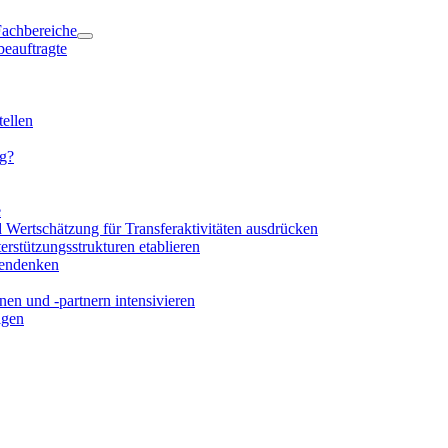
 Fachbereiche
beauftragte
ellen
ng?
e
d Wertschätzung für Transferaktivitäten ausdrücken
rstützungsstrukturen etablieren
mendenken
en und -partnern intensivieren
igen