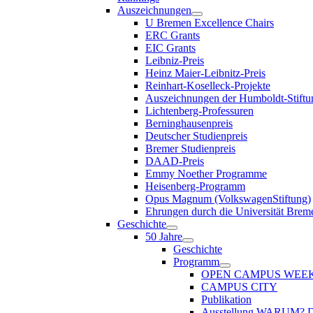
Auszeichnungen
U Bremen Excellence Chairs
ERC Grants
EIC Grants
Leibniz-Preis
Heinz Maier-Leibnitz-Preis
Reinhart-Koselleck-Projekte
Auszeichnungen der Humboldt-Stiftu
Lichtenberg-Professuren
Berninghausenpreis
Deutscher Studienpreis
Bremer Studienpreis
DAAD-Preis
Emmy Noether Programme
Heisenberg-Programm
Opus Magnum (VolkswagenStiftung)
Ehrungen durch die Universität Brem
Geschichte
50 Jahre
Geschichte
Programm
OPEN CAMPUS WEE
CAMPUS CITY
Publikation
Ausstellung WARUM?