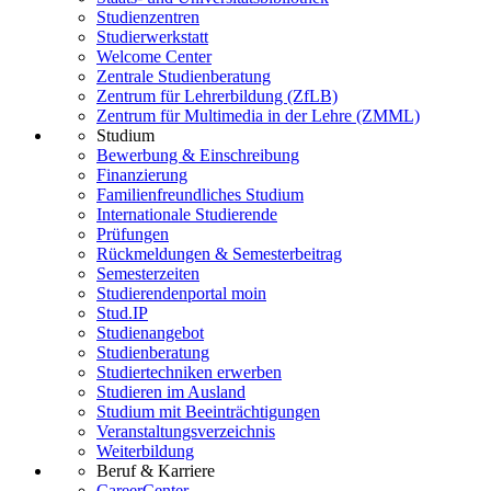
Studienzentren
Studierwerkstatt
Welcome Center
Zentrale Studienberatung
Zentrum für Lehrerbildung (ZfLB)
Zentrum für Multimedia in der Lehre (ZMML)
Studium
Bewerbung & Einschreibung
Finanzierung
Familienfreundliches Studium
Internationale Studierende
Prüfungen
Rückmeldungen & Semesterbeitrag
Semesterzeiten
Studierendenportal moin
Stud.IP
Studienangebot
Studienberatung
Studiertechniken erwerben
Studieren im Ausland
Studium mit Beeinträchtigungen
Veranstaltungsverzeichnis
Weiterbildung
Beruf & Karriere
CareerCenter