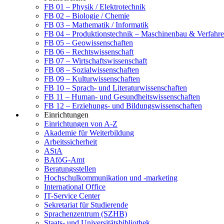
FB 01 – Physik / Elektrotechnik
FB 02 – Biologie / Chemie
FB 03 – Mathematik / Informatik
FB 04 – Produktionstechnik – Maschinenbau & Verfahre
FB 05 – Geowissenschaften
FB 06 – Rechtswissenschaft
FB 07 – Wirtschaftswissenschaft
FB 08 – Sozialwissenschaften
FB 09 – Kulturwissenschaften
FB 10 – Sprach- und Literaturwissenschaften
FB 11 – Human- und Gesundheitswissenschaften
FB 12 – Erziehungs- und Bildungswissenschaften
Einrichtungen
Einrichtungen von A-Z
Akademie für Weiterbildung
Arbeitssicherheit
AStA
BAföG-Amt
Beratungsstellen
Hochschulkommunikation und -marketing
International Office
IT-Service Center
Sekretariat für Studierende
Sprachenzentrum (SZHB)
Staats- und Universitätsbibliothek