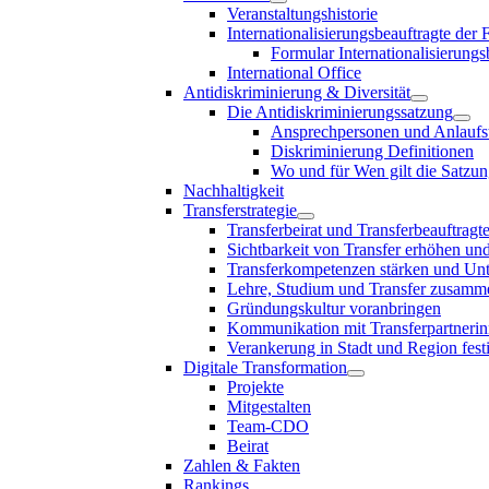
Veranstaltungshistorie
Internationalisierungsbeauftragte der
Formular Internationalisierungs
International Office
Antidiskriminierung & Diversität
Die Antidiskriminierungssatzung
Ansprechpersonen und Anlaufst
Diskriminierung Definitionen
Wo und für Wen gilt die Satzu
Nachhaltigkeit
Transferstrategie
Transferbeirat und Transferbeauftragt
Sichtbarkeit von Transfer erhöhen un
Transferkompetenzen stärken und Unte
Lehre, Studium und Transfer zusam
Gründungskultur voranbringen
Kommunikation mit Transferpartnerinn
Verankerung in Stadt und Region fest
Digitale Transformation
Projekte
Mitgestalten
Team-CDO
Beirat
Zahlen & Fakten
Rankings