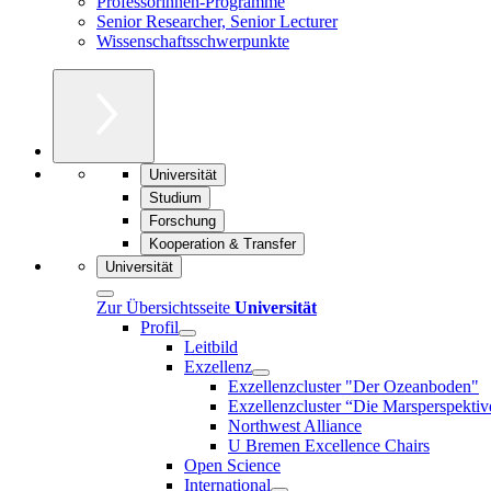
Professorinnen-Programme
Senior Researcher, Senior Lecturer
Wissenschaftsschwerpunkte
Universität
Studium
Forschung
Kooperation & Transfer
Universität
Zur Übersichtsseite
Universität
Profil
Leitbild
Exzellenz
Exzellenzcluster "Der Ozeanboden"
Exzellenzcluster “Die Marsperspektiv
Northwest Alliance
U Bremen Excellence Chairs
Open Science
International