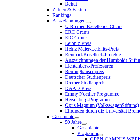
Beirat
Zahlen & Fakten
Rankings
Auszeichnungen
U Bremen Excellence Chairs
ERC Grants
EIC Grants
Leibniz-Preis
Heinz Maier-Leibnitz-Preis
Reinhart-Koselleck-Projekte
Auszeichnungen der Humboldt-Stiftu
Lichtenberg-Professuren
Berninghausenpreis
Deutscher Studienpreis
Bremer Studienpreis
DAAD-Preis
Emmy Noether Programme
Heisenberg-Programm
Opus Magnum (VolkswagenStiftung)
Ehrungen durch die Universität Brem
Geschichte
50 Jahre
Geschichte
Programm
OPEN CAMPUS WEE