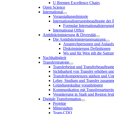
U Bremen Excellence Chairs
Open Science
International
Veranstaltungshistorie
Internationalisierungsbeauftragte der
Formular Internationalisierungs
International Office
Antidiskriminierung & Diversität
Die Antidiskriminierungssatzung
Ansprechpersonen und Anlaufst
Diskriminierung Definitionen
Wo und für Wen gilt die Satzu
Nachhaltigkeit
Transferstrategie
Transferbeirat und Transferbeauftragt
Sichtbarkeit von Transfer erhöhen un
Transferkompetenzen stärken und Unte
Lehre, Studium und Transfer zusam
Gründungskultur voranbringen
Kommunikation mit Transferpartnerinn
Verankerung in Stadt und Region fest
Digitale Transformation
Projekte
Mitgestalten
Team-CDO