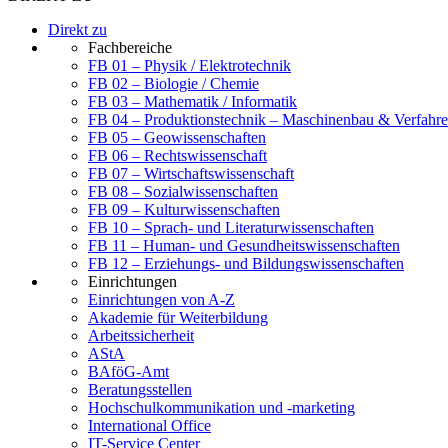
Direkt zu
Fachbereiche
FB 01 – Physik / Elektrotechnik
FB 02 – Biologie / Chemie
FB 03 – Mathematik / Informatik
FB 04 – Produktionstechnik – Maschinenbau & Verfahre
FB 05 – Geowissenschaften
FB 06 – Rechtswissenschaft
FB 07 – Wirtschaftswissenschaft
FB 08 – Sozialwissenschaften
FB 09 – Kulturwissenschaften
FB 10 – Sprach- und Literaturwissenschaften
FB 11 – Human- und Gesundheitswissenschaften
FB 12 – Erziehungs- und Bildungswissenschaften
Einrichtungen
Einrichtungen von A-Z
Akademie für Weiterbildung
Arbeitssicherheit
AStA
BAföG-Amt
Beratungsstellen
Hochschulkommunikation und -marketing
International Office
IT-Service Center