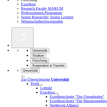
Exzellenz
Research Faculty MARUM
Professorinnen-Programme
Senior Researcher, Senior Lecturer
Wissenschaftsschwerpunkte
Universität
Studium
Forschung
Kooperation & Transfer
Universität
Zur Übersichtsseite
Universität
Profil
Leitbild
Exzellenz
Exzellenzcluster "Der Ozeanboden"
Exzellenzcluster “Die Marsperspektiv
Northwest Alliance