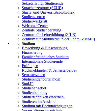
Sekretariat für Studierende
Sprachenzentrum (SZHB)
Staats- und Universitätsbibliothek
Studienzentren
Studierwerkstatt
Welcome Center
Zentrale Studienberatung
Zentrum für Lehrerbildung (ZfLB)
Zentrum für Multimedia in der Lehre (ZMML)
Studium
Bewerbung & Einschreibung
Finanzierung
Familienfreundliches Studium
Internationale Studierende
Prüfungen
Rückmeldungen & Semesterbeitrag
Semesterzeiten
Studierendenportal moin
Stud.IP
Studienangebot
Studienberatung
Studiertechniken erwerben
Studieren im Ausland
Studium mit Beeinträchtigungen
Veranstaltungsverzeichnis