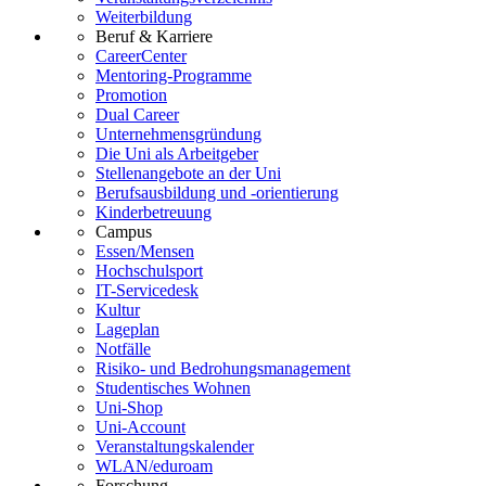
Weiterbildung
Beruf & Karriere
CareerCenter
Mentoring-Programme
Promotion
Dual Career
Unternehmensgründung
Die Uni als Arbeitgeber
Stellenangebote an der Uni
Berufsausbildung und -orientierung
Kinderbetreuung
Campus
Essen/Mensen
Hochschulsport
IT-Servicedesk
Kultur
Lageplan
Notfälle
Risiko- und Bedrohungsmanagement
Studentisches Wohnen
Uni-Shop
Uni-Account
Veranstaltungskalender
WLAN/eduroam
Forschung