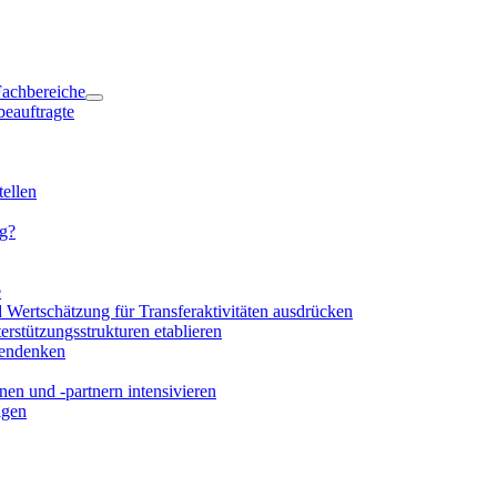
 Fachbereiche
beauftragte
ellen
ng?
e
d Wertschätzung für Transferaktivitäten ausdrücken
rstützungsstrukturen etablieren
mendenken
en und -partnern intensivieren
igen