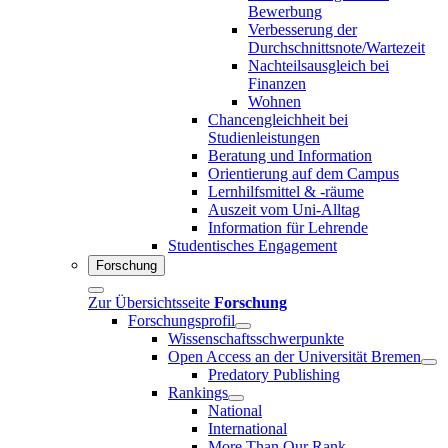
Bewerbung
Verbesserung der
Durchschnittsnote/Wartezeit
Nachteilsausgleich bei
Finanzen
Wohnen
Chancengleichheit bei
Studienleistungen
Beratung und Information
Orientierung auf dem Campus
Lernhilfsmittel & -räume
Auszeit vom Uni-Alltag
Information für Lehrende
Studentisches Engagement
Forschung
Zur Übersichtsseite
Forschung
Forschungsprofil
Wissenschaftsschwerpunkte
Open Access an der Universität Bremen
Predatory Publishing
Rankings
National
International
More Than Our Rank