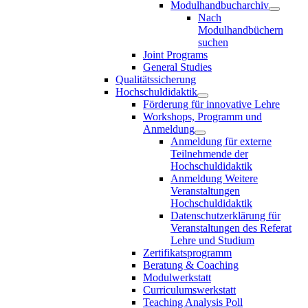
Modulhandbucharchiv
Nach
Modulhandbüchern
suchen
Joint Programs
General Studies
Qualitätssicherung
Hochschuldidaktik
Förderung für innovative Lehre
Workshops, Programm und
Anmeldung
Anmeldung für externe
Teilnehmende der
Hochschuldidaktik
Anmeldung Weitere
Veranstaltungen
Hochschuldidaktik
Datenschutzerklärung für
Veranstaltungen des Referat
Lehre und Studium
Zertifikatsprogramm
Beratung & Coaching
Modulwerkstatt
Curriculumswerkstatt
Teaching Analysis Poll