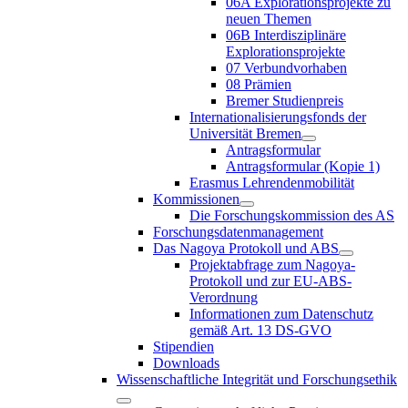
06A Explorationsprojekte zu
neuen Themen
06B Interdisziplinäre
Explorationsprojekte
07 Verbundvorhaben
08 Prämien
Bremer Studienpreis
Internationalisierungsfonds der
Universität Bremen
Antragsformular
Antragsformular (Kopie 1)
Erasmus Lehrendenmobilität
Kommissionen
Die Forschungskommission des AS
Forschungsdatenmanagement
Das Nagoya Protokoll und ABS
Projektabfrage zum Nagoya-
Protokoll und zur EU-ABS-
Verordnung
Informationen zum Datenschutz
gemäß Art. 13 DS-GVO
Stipendien
Downloads
Wissenschaftliche Integrität und Forschungsethik