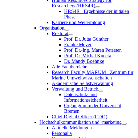
Human Resources Strategy for
Researchers (HRS4R)
HRS4R - Ergebnisse der initialen
Phase
Karriere und Weiterbildung
Organisation
Rektorat
Prof. Dr. Jutta Günther
Frauke Meyer
Prof. Dr.-Ing. Maren Petersen
Prof. Dr. Michal Kucera
Dr. Mandy Boehnke
Alle Fachbereiche
Research Faculty MARUM - Zentrum für
Marine Umweltwissenschaften
Akademische Selbstverwaltung
Verwaltung und Betrieb
Datenschutz und
Informationssicherheit
Organigramm der Universität
Bremen
Chief Digital Officer (CDO)
Hochschulkommunikation und -marketing
Aktuelle Meldungen
Personalia