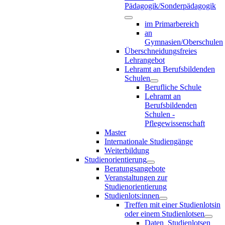
Pädagogik/Sonderpädagogik
im Primarbereich
an
Gymnasien/Oberschulen
Überschneidungsfreies
Lehrangebot
Lehramt an Berufsbildenden
Schulen
Berufliche Schule
Lehramt an
Berufsbildenden
Schulen -
Pflegewissenschaft
Master
Internationale Studiengänge
Weiterbildung
Studienorientierung
Beratungsangebote
Veranstaltungen zur
Studienorientierung
Studienlots:innen
Treffen mit einer Studienlotsin
oder einem Studienlotsen
Daten_Studienlotsen