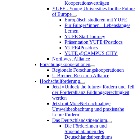
Kooperationsverträgen
YUFE - Young Universities for the Future
of Europe
Europäisch studieren mit YUFE
Für Bürger*innen - Lebenslanges
Lernen
YUFE Staff Journey
Präsentation YUFE4Postdocs
YUFE4Postdocs
YUFE @CAMPUS CITY
Northwest Alliance
Forschungskooperationen
Regionale Forschungskooperationen
U Bremen Research Alliance
Hochschulförderung
Jetzt »Unlock the future« fördern und Teil
der Förderallianz Bildungsgerechtigkeit
werden
Jetzt mit MoleNet nachhaltige
Umweltbeobachtung und praxisnahe
Lehre fördern!
Das Deutschlandstipendium
Die Förder:innen und
Stipendiat:innen des
Deutschlandstipendiums