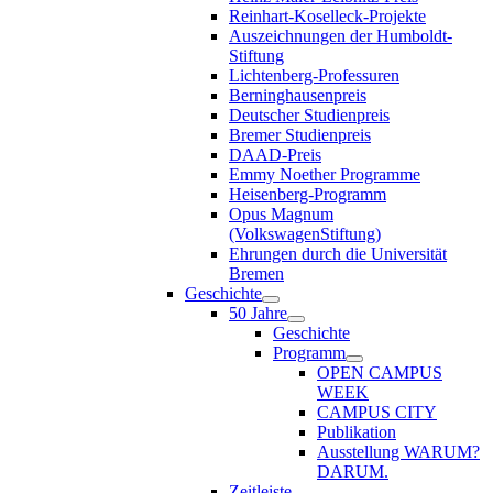
Reinhart-Koselleck-Projekte
Auszeichnungen der Humboldt-
Stiftung
Lichtenberg-Professuren
Berninghausenpreis
Deutscher Studienpreis
Bremer Studienpreis
DAAD-Preis
Emmy Noether Programme
Heisenberg-Programm
Opus Magnum
(VolkswagenStiftung)
Ehrungen durch die Universität
Bremen
Geschichte
50 Jahre
Geschichte
Programm
OPEN CAMPUS
WEEK
CAMPUS CITY
Publikation
Ausstellung WARUM?
DARUM.
Zeitleiste