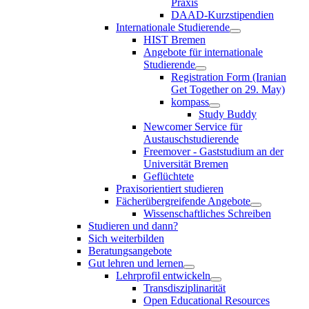
Praxis
DAAD-Kurzstipendien
Internationale Studierende
HIST Bremen
Angebote für internationale
Studierende
Registration Form (Iranian
Get Together on 29. May)
kompass
Study Buddy
Newcomer Service für
Austauschstudierende
Freemover - Gaststudium an der
Universität Bremen
Geflüchtete
Praxisorientiert studieren
Fächerübergreifende Angebote
Wissenschaftliches Schreiben
Studieren und dann?
Sich weiterbilden
Beratungsangebote
Gut lehren und lernen
Lehrprofil entwickeln
Transdisziplinarität
Open Educational Resources