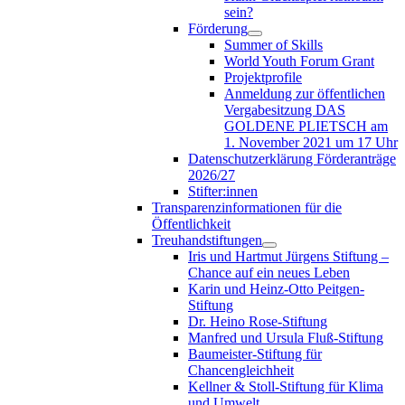
sein?
Förderung
Summer of Skills
World Youth Forum Grant
Projektprofile
Anmeldung zur öffentlichen
Vergabesitzung DAS
GOLDENE PLIETSCH am
1. November 2021 um 17 Uhr
Datenschutzerklärung Förderanträge
2026/27
Stifter:innen
Transparenzinformationen für die
Öffentlichkeit
Treuhandstiftungen
Iris und Hartmut Jürgens Stiftung –
Chance auf ein neues Leben
Karin und Heinz-Otto Peitgen-
Stiftung
Dr. Heino Rose-Stiftung
Manfred und Ursula Fluß-Stiftung
Baumeister-Stiftung für
Chancengleichheit
Kellner & Stoll-Stiftung für Klima
und Umwelt