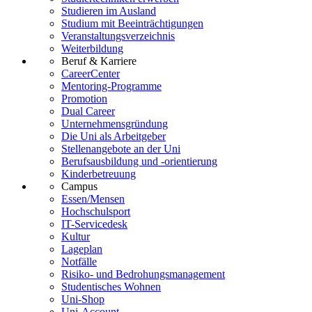
Studieren im Ausland
Studium mit Beeinträchtigungen
Veranstaltungsverzeichnis
Weiterbildung
Beruf & Karriere
CareerCenter
Mentoring-Programme
Promotion
Dual Career
Unternehmensgründung
Die Uni als Arbeitgeber
Stellenangebote an der Uni
Berufsausbildung und -orientierung
Kinderbetreuung
Campus
Essen/Mensen
Hochschulsport
IT-Servicedesk
Kultur
Lageplan
Notfälle
Risiko- und Bedrohungsmanagement
Studentisches Wohnen
Uni-Shop
Uni-Account