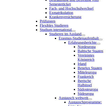
Semesterticket
Fach- und Hochschulwechsel
Exmatrikulation
Krankenversicherung
Prüfungen
Flexibles Studieren
Studium international
Studieren im Ausland
Erasmus-Studienaufenthalt
Erfahrungsberichte
Nordeuropa
Baltische Staaten
Vereinigtes
Königreich
Irland
Benelux Staaten
Mitteleuropa
Frankreich
Iberische
Halbinsel
Südosteuropa
Südeuropa
Austausch weltweit
Austauschprogramme: