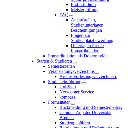
Probestudium
Meisterprüfung
FAQ
Anlaufstellen,
Studienunterlagen,
Bescheinigungen
Fragen zur
Studienplatzbewerbung
Unterlagen für die
Immatrikulation
Immatrikulation als Doktorand/in
Starten & Studieren
Semesterzeiten
Veranstaltungsverzeichnis
Archiv Vorlesungsverzeichnisse
Studieneinführung
Uni-Start
Newcomer Service
kompass
Formalitäten
Rückmeldung und Semesterbeitrag
Campus-App der Universität
Bremen
Studiengebühren
Beurlaubung und Befreiung vom