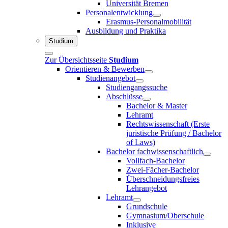
Universität Bremen
Personalentwicklung
Erasmus-Personalmobilität
Ausbildung und Praktika
Studium
Zur Übersichtsseite
Studium
Orientieren & Bewerben
Studienangebot
Studiengangssuche
Abschlüsse
Bachelor & Master
Lehramt
Rechtswissenschaft (Erste
juristische Prüfung / Bachelor
of Laws)
Bachelor fachwissenschaftlich
Vollfach-Bachelor
Zwei-Fächer-Bachelor
Überschneidungsfreies
Lehrangebot
Lehramt
Grundschule
Gymnasium/Oberschule
Inklusive