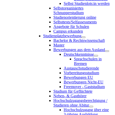
Selbst Studienlots:in werden
Selbstorganisiertes
Schnupperstudium
Studienorientierung online
Selbsttests/Selfassessments
Angebote für Schulen
Campus erkunden
Studienplatzbewerbung
Bachelor & Rechtswissenschaft
Master
Bewerbungen aus dem Ausland
Deutschkenntnisse
Sprachschulen in
Bremen
Austauschstudierende
Vorbereitungsstudium
Bewerbungen EU
Bewerbungen Nicht-EU
Freemover - Gaststudium
Studium für Geflüchtete
Neben- & Gasthörer
Hochschulzugangsberechtigung /
Studieren ohne Abitur
Hochschulzugang über eine
3-jährige Ausbildung