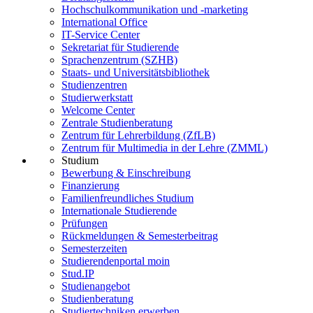
Hochschulkommunikation und -marketing
International Office
IT-Service Center
Sekretariat für Studierende
Sprachenzentrum (SZHB)
Staats- und Universitätsbibliothek
Studienzentren
Studierwerkstatt
Welcome Center
Zentrale Studienberatung
Zentrum für Lehrerbildung (ZfLB)
Zentrum für Multimedia in der Lehre (ZMML)
Studium
Bewerbung & Einschreibung
Finanzierung
Familienfreundliches Studium
Internationale Studierende
Prüfungen
Rückmeldungen & Semesterbeitrag
Semesterzeiten
Studierendenportal moin
Stud.IP
Studienangebot
Studienberatung
Studiertechniken erwerben