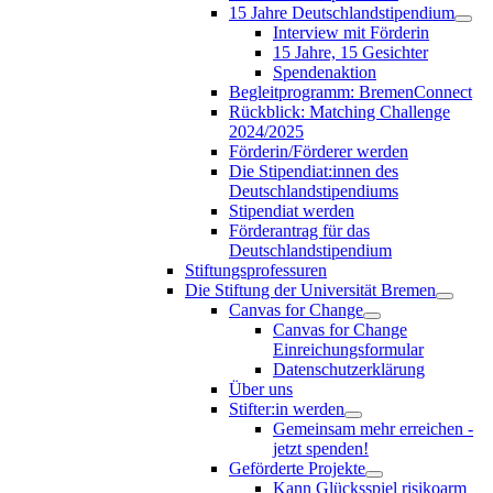
15 Jahre Deutschlandstipendium
Interview mit Förderin
15 Jahre, 15 Gesichter
Spendenaktion
Begleitprogramm: BremenConnect
Rückblick: Matching Challenge
2024/2025
Förderin/Förderer werden
Die Stipendiat:innen des
Deutschlandstipendiums
Stipendiat werden
Förderantrag für das
Deutschlandstipendium
Stiftungsprofessuren
Die Stiftung der Universität Bremen
Canvas for Change
Canvas for Change
Einreichungsformular
Datenschutzerklärung
Über uns
Stifter:in werden
Gemeinsam mehr erreichen -
jetzt spenden!
Geförderte Projekte
Kann Glücksspiel risikoarm