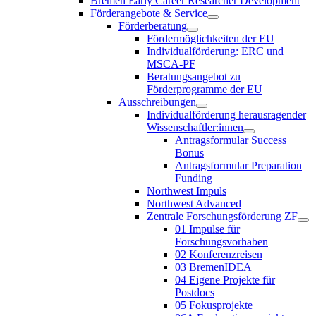
Bremen Early Career Researcher Development
Förderangebote & Service
Förderberatung
Fördermöglichkeiten der EU
Individualförderung: ERC und
MSCA-PF
Beratungsangebot zu
Förderprogramme der EU
Ausschreibungen
Individualförderung herausragender
Wissenschaftler:innen
Antragsformular Success
Bonus
Antragsformular Preparation
Funding
Northwest Impuls
Northwest Advanced
Zentrale Forschungsförderung ZF
01 Impulse für
Forschungsvorhaben
02 Konferenzreisen
03 BremenIDEA
04 Eigene Projekte für
Postdocs
05 Fokusprojekte