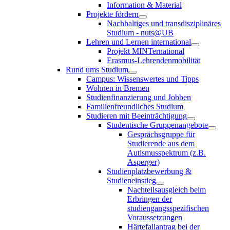
Information & Material
Projekte fördern
Nachhaltiges und transdisziplinäres
Studium - nuts@UB
Lehren und Lernen international
Projekt MINTernational
Erasmus-Lehrendenmobilität
Rund ums Studium
Campus: Wissenswertes und Tipps
Wohnen in Bremen
Studienfinanzierung und Jobben
Familienfreundliches Studium
Studieren mit Beeinträchtigung
Studentische Gruppenangebote
Gesprächsgruppe für
Studierende aus dem
Autismusspektrum (z.B.
Asperger)
Studienplatzbewerbung &
Studieneinstieg
Nachteilsausgleich beim
Erbringen der
studiengangsspezifischen
Voraussetzungen
Härtefallantrag bei der