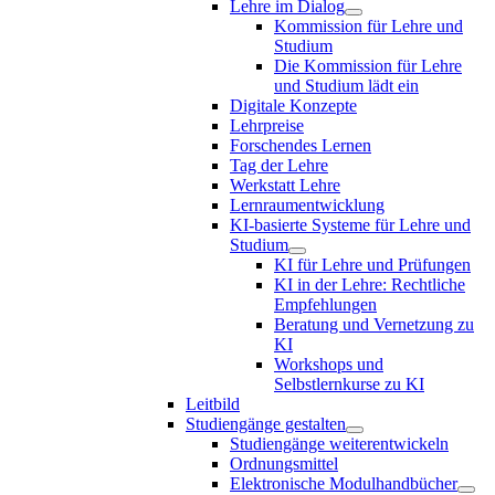
Lehre im Dialog
Kommission für Lehre und
Studium
Die Kommission für Lehre
und Studium lädt ein
Digitale Konzepte
Lehrpreise
Forschendes Lernen
Tag der Lehre
Werkstatt Lehre
Lernraumentwicklung
KI-basierte Systeme für Lehre und
Studium
KI für Lehre und Prüfungen
KI in der Lehre: Rechtliche
Empfehlungen
Beratung und Vernetzung zu
KI
Workshops und
Selbstlernkurse zu KI
Leitbild
Studiengänge gestalten
Studiengänge weiterentwickeln
Ordnungsmittel
Elektronische Modulhandbücher