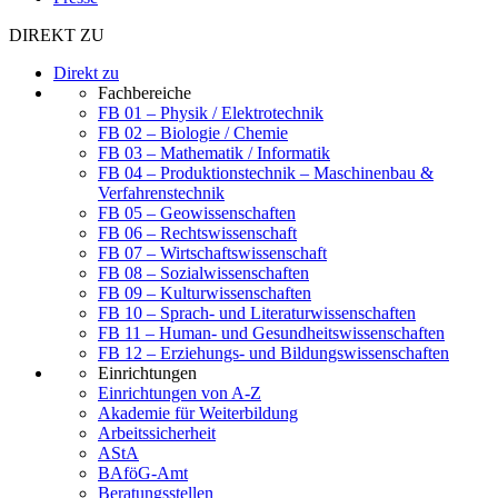
DIREKT ZU
Direkt zu
Fachbereiche
FB 01 – Physik / Elektrotechnik
FB 02 – Biologie / Chemie
FB 03 – Mathematik / Informatik
FB 04 – Produktionstechnik – Maschinenbau &
Verfahrenstechnik
FB 05 – Geowissenschaften
FB 06 – Rechtswissenschaft
FB 07 – Wirtschaftswissenschaft
FB 08 – Sozialwissenschaften
FB 09 – Kulturwissenschaften
FB 10 – Sprach- und Literaturwissenschaften
FB 11 – Human- und Gesundheitswissenschaften
FB 12 – Erziehungs- und Bildungswissenschaften
Einrichtungen
Einrichtungen von A-Z
Akademie für Weiterbildung
Arbeitssicherheit
AStA
BAföG-Amt
Beratungsstellen