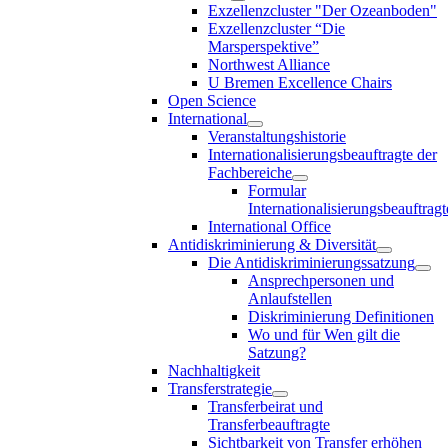
Exzellenzcluster "Der Ozeanboden"
Exzellenzcluster “Die
Marsperspektive”
Northwest Alliance
U Bremen Excellence Chairs
Open Science
International
Veranstaltungshistorie
Internationalisierungsbeauftragte der
Fachbereiche
Formular
Internationalisierungsbeauftragt
International Office
Antidiskriminierung & Diversität
Die Antidiskriminierungssatzung
Ansprechpersonen und
Anlaufstellen
Diskriminierung Definitionen
Wo und für Wen gilt die
Satzung?
Nachhaltigkeit
Transferstrategie
Transferbeirat und
Transferbeauftragte
Sichtbarkeit von Transfer erhöhen