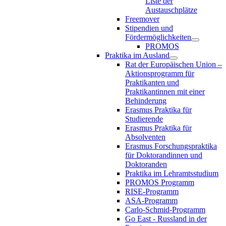
Liste der
Austauschplätze
Freemover
Stipendien und
Fördermöglichkeiten
PROMOS
Praktika im Ausland
Rat der Europäischen Union –
Aktionsprogramm für
Praktikanten und
Praktikantinnen mit einer
Behinderung
Erasmus Praktika für
Studierende
Erasmus Praktika für
Absolventen
Erasmus Forschungspraktika
für Doktorandinnen und
Doktoranden
Praktika im Lehramtsstudium
PROMOS Programm
RISE-Programm
ASA-Programm
Carlo-Schmid-Programm
Go East - Russland in der