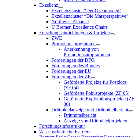
Exzellenz
Exzellenzcluster "Der Ozeanboden"
Exzellenzcluster “Die Marsperspektive”
Northwest Alliance
U Bremen Excellence Chairs
Forschungseinrichtungen & Projekte
ZWE
Promotionsprogramme
Anerkennung von
Promotionsprogrammen
Förderungen der DFG
Förderungen des Bundes
Förderungen der EU
Förderungen der ZF
Geförderte Projekte für Postdocs
(ZF 04)
Geförderte Fokusprojekte (ZF 05)
Geförderte Explorationsprojekte (ZF
06)
Drittmittelanzeige und Drittmittelbericht
Drittmittelbericht
Anzeige von Drittmittelprojekten
Forschungsinfrastruktur
Wissenschaftliche Karriere