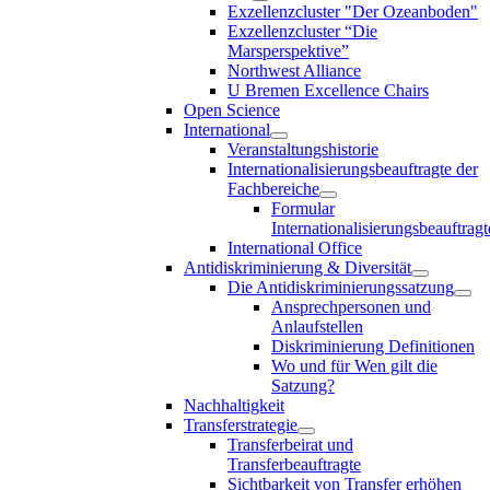
Exzellenzcluster "Der Ozeanboden"
Exzellenzcluster “Die
Marsperspektive”
Northwest Alliance
U Bremen Excellence Chairs
Open Science
International
Veranstaltungshistorie
Internationalisierungsbeauftragte der
Fachbereiche
Formular
Internationalisierungsbeauftragt
International Office
Antidiskriminierung & Diversität
Die Antidiskriminierungssatzung
Ansprechpersonen und
Anlaufstellen
Diskriminierung Definitionen
Wo und für Wen gilt die
Satzung?
Nachhaltigkeit
Transferstrategie
Transferbeirat und
Transferbeauftragte
Sichtbarkeit von Transfer erhöhen