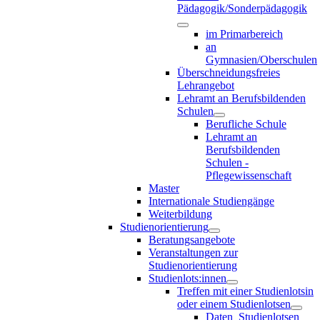
Pädagogik/Sonderpädagogik
im Primarbereich
an
Gymnasien/Oberschulen
Überschneidungsfreies
Lehrangebot
Lehramt an Berufsbildenden
Schulen
Berufliche Schule
Lehramt an
Berufsbildenden
Schulen -
Pflegewissenschaft
Master
Internationale Studiengänge
Weiterbildung
Studienorientierung
Beratungsangebote
Veranstaltungen zur
Studienorientierung
Studienlots:innen
Treffen mit einer Studienlotsin
oder einem Studienlotsen
Daten_Studienlotsen