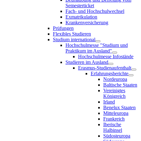
Semesterticket
Fach- und Hochschulwechsel
Exmatrikulation
Krankenversicherung
Prüfungen
Flexibles Studieren
Studium international
Hochschulmesse "Studium und
Praktikum im Ausland"
Hochschulmesse Infostände
Studieren im Ausland
Erasmus-Studienaufenthalt
Erfahrungsberichte
Nordeuropa
Baltische Staaten
Vereinigtes
Königreich
Irland
Benelux Staaten
Mitteleuropa
Frankreich
Iberische
Halbinsel
Südosteuropa