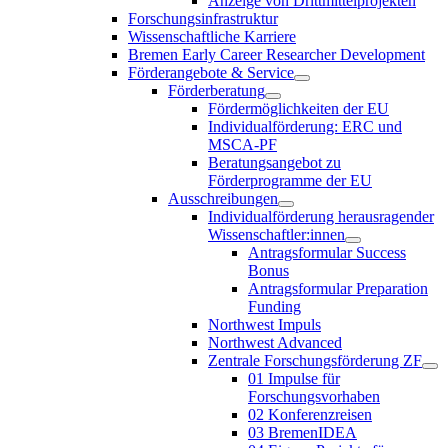
Anzeige von Drittmittelprojekten
Forschungsinfrastruktur
Wissenschaftliche Karriere
Bremen Early Career Researcher Development
Förderangebote & Service
Förderberatung
Fördermöglichkeiten der EU
Individualförderung: ERC und
MSCA-PF
Beratungsangebot zu
Förderprogramme der EU
Ausschreibungen
Individualförderung herausragender
Wissenschaftler:innen
Antragsformular Success
Bonus
Antragsformular Preparation
Funding
Northwest Impuls
Northwest Advanced
Zentrale Forschungsförderung ZF
01 Impulse für
Forschungsvorhaben
02 Konferenzreisen
03 BremenIDEA