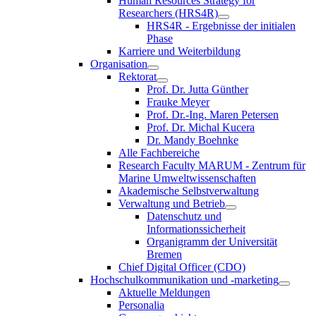
Human Resources Strategy for
Researchers (HRS4R)
HRS4R - Ergebnisse der initialen
Phase
Karriere und Weiterbildung
Organisation
Rektorat
Prof. Dr. Jutta Günther
Frauke Meyer
Prof. Dr.-Ing. Maren Petersen
Prof. Dr. Michal Kucera
Dr. Mandy Boehnke
Alle Fachbereiche
Research Faculty MARUM - Zentrum für
Marine Umweltwissenschaften
Akademische Selbstverwaltung
Verwaltung und Betrieb
Datenschutz und
Informationssicherheit
Organigramm der Universität
Bremen
Chief Digital Officer (CDO)
Hochschulkommunikation und -marketing
Aktuelle Meldungen
Personalia