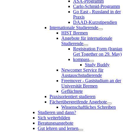
ASA-Programm
Carlo-Schmid-Programm
Go East - Russland in der
Praxis
DAAD-Kurzstipendien
Internationale Studierende
HIST Bremen
Angebote für internationale
Studierende
Registration Form (Iranian
Get Together on 29. May)
kompass
Study Buddy
Newcomer Service für
Austauschstudierende
Freemover - Gaststudium an der
Universität Bremen
Geflüchtete
Praxisorientiert studieren
Fächerübergreifende Angebote
Wissenschaftliches Schreiben
Studieren und dann?
Sich weiterbilden
Beratungsangebote
Gut lehren und lernen