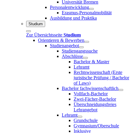
Universität Bremen
Personalentwicklung
Erasmus-Personalmobilität
Ausbildung und Praktika
Studium
Zur Übersichtsseite
Studium
Orientieren & Bewerben
Studienangebot
Studiengangssuche
Abschlüsse
Bachelor & Master
Lehramt
Rechtswissenschaft (Erste
juristische Prüfung / Bachelor
of Laws)
Bachelor fachwissenschaftlich
Vollfach-Bachelor
Zwei-Fächer-Bachelor
Überschneidungsfreies
Lehrangebot
Lehramt
Grundschule
Gymnasium/Oberschule
Inklusive