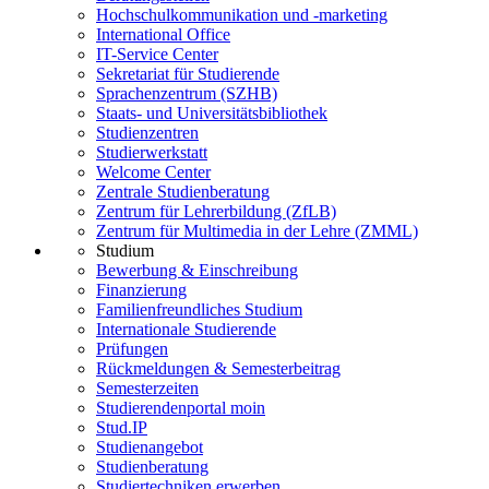
Hochschulkommunikation und -marketing
International Office
IT-Service Center
Sekretariat für Studierende
Sprachenzentrum (SZHB)
Staats- und Universitätsbibliothek
Studienzentren
Studierwerkstatt
Welcome Center
Zentrale Studienberatung
Zentrum für Lehrerbildung (ZfLB)
Zentrum für Multimedia in der Lehre (ZMML)
Studium
Bewerbung & Einschreibung
Finanzierung
Familienfreundliches Studium
Internationale Studierende
Prüfungen
Rückmeldungen & Semesterbeitrag
Semesterzeiten
Studierendenportal moin
Stud.IP
Studienangebot
Studienberatung
Studiertechniken erwerben