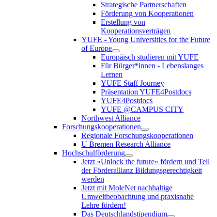
Strategische Partnerschaften
Förderung von Kooperationen
Erstellung von
Kooperationsverträgen
YUFE - Young Universities for the Future
of Europe
Europäisch studieren mit YUFE
Für Bürger*innen - Lebenslanges
Lernen
YUFE Staff Journey
Präsentation YUFE4Postdocs
YUFE4Postdocs
YUFE @CAMPUS CITY
Northwest Alliance
Forschungskooperationen
Regionale Forschungskooperationen
U Bremen Research Alliance
Hochschulförderung
Jetzt »Unlock the future« fördern und Teil
der Förderallianz Bildungsgerechtigkeit
werden
Jetzt mit MoleNet nachhaltige
Umweltbeobachtung und praxisnahe
Lehre fördern!
Das Deutschlandstipendium