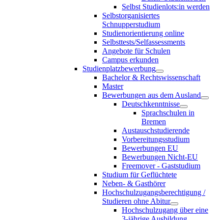
Selbst Studienlots:in werden
Selbstorganisiertes
Schnupperstudium
Studienorientierung online
Selbsttests/Selfassessments
Angebote für Schulen
Campus erkunden
Studienplatzbewerbung
Bachelor & Rechtswissenschaft
Master
Bewerbungen aus dem Ausland
Deutschkenntnisse
Sprachschulen in
Bremen
Austauschstudierende
Vorbereitungsstudium
Bewerbungen EU
Bewerbungen Nicht-EU
Freemover - Gaststudium
Studium für Geflüchtete
Neben- & Gasthörer
Hochschulzugangsberechtigung /
Studieren ohne Abitur
Hochschulzugang über eine
3-jährige Ausbildung