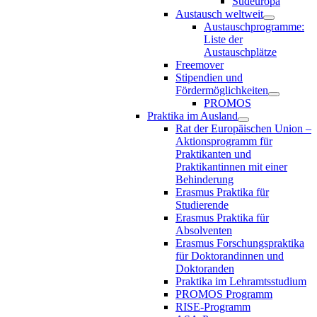
Südeuropa
Austausch weltweit
Austauschprogramme:
Liste der
Austauschplätze
Freemover
Stipendien und
Fördermöglichkeiten
PROMOS
Praktika im Ausland
Rat der Europäischen Union –
Aktionsprogramm für
Praktikanten und
Praktikantinnen mit einer
Behinderung
Erasmus Praktika für
Studierende
Erasmus Praktika für
Absolventen
Erasmus Forschungspraktika
für Doktorandinnen und
Doktoranden
Praktika im Lehramtsstudium
PROMOS Programm
RISE-Programm