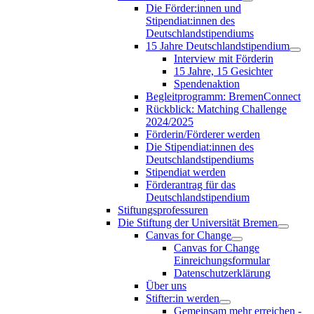
Die Förder:innen und
Stipendiat:innen des
Deutschlandstipendiums
15 Jahre Deutschlandstipendium
Interview mit Förderin
15 Jahre, 15 Gesichter
Spendenaktion
Begleitprogramm: BremenConnect
Rückblick: Matching Challenge
2024/2025
Förderin/Förderer werden
Die Stipendiat:innen des
Deutschlandstipendiums
Stipendiat werden
Förderantrag für das
Deutschlandstipendium
Stiftungsprofessuren
Die Stiftung der Universität Bremen
Canvas for Change
Canvas for Change
Einreichungsformular
Datenschutzerklärung
Über uns
Stifter:in werden
Gemeinsam mehr erreichen -