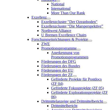
National
International
More Than Our Rank
Exzellenz
Exzellenzcluster "Der Ozeanboden"
Exzellenzcluster “Die Marsperspektive”
Northwest Alliance
U Bremen Excellence Chairs
Forschungseinrichtungen & Projekte
ZWE
Promotionsprogramme
Anerkennung von
Promotionsprogrammen
Förderungen der DFG
Förderungen des Bundes
Förderungen der EU
Förderungen der ZF
Geförderte Projekte für Postdocs
(ZF 04)
Geförderte Fokusprojekte (ZF 05)
Geförderte Explorationsprojekte (ZF
06)
Drittmittelanzeige und Drittmittelbericht
Drittmittelbericht