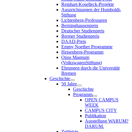
Reinhart-Koselleck-Projekte
Auszeichnungen der Humboldt-
Stiftung
Lichtenberg-Professuren
Berninghausenpreis
Deutscher Studienpreis
Bremer Studienpreis
DAAD-Preis
Emmy Noether Programme
Heisenberg-Programm
Opus Magnum
(VolkswagenStiftung)
Ehrungen durch die Universität
Bremen
Geschichte
50 Jahre
Geschichte
Programm
OPEN CAMPUS
WEEK
CAMPUS CITY
Publikation
Ausstellung WARUM?
DARUM.
Zeitleiste