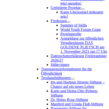
jetzt spenden!
Geförderte Projekte
Kann Glücksspiel risikoarm
sein?
Förderung
Summer of Skills
World Youth Forum Grant
Projektprofile
Anmeldung zur öffentlichen
Vergabesitzung DAS
GOLDENE PLIETSCH am
1. November 2021 um 17 Uhr
Datenschutzerklärung Förderanträge
2026/27
Stifter:innen
Transparenzinformationen für die
Öffentlichkeit
Treuhandstiftungen
Iris und Hartmut Jürgens Stiftung –
Chance auf ein neues Leben
Karin und Heinz-Otto Peitgen-
Stiftung
Dr. Heino Rose-Stiftung
Manfred und Ursula Fluß-Stiftung
Baumeister-Stiftung für