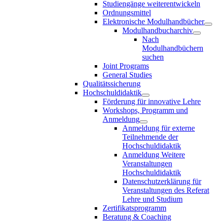
Studiengänge weiterentwickeln
Ordnungsmittel
Elektronische Modulhandbücher
Modulhandbucharchiv
Nach
Modulhandbüchern
suchen
Joint Programs
General Studies
Qualitätssicherung
Hochschuldidaktik
Förderung für innovative Lehre
Workshops, Programm und
Anmeldung
Anmeldung für externe
Teilnehmende der
Hochschuldidaktik
Anmeldung Weitere
Veranstaltungen
Hochschuldidaktik
Datenschutzerklärung für
Veranstaltungen des Referat
Lehre und Studium
Zertifikatsprogramm
Beratung & Coaching