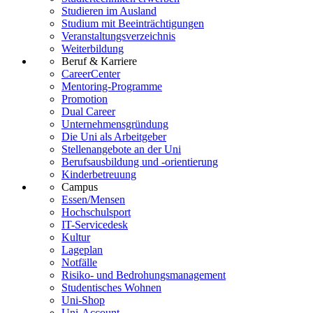
Studieren im Ausland
Studium mit Beeinträchtigungen
Veranstaltungsverzeichnis
Weiterbildung
Beruf & Karriere
CareerCenter
Mentoring-Programme
Promotion
Dual Career
Unternehmensgründung
Die Uni als Arbeitgeber
Stellenangebote an der Uni
Berufsausbildung und -orientierung
Kinderbetreuung
Campus
Essen/Mensen
Hochschulsport
IT-Servicedesk
Kultur
Lageplan
Notfälle
Risiko- und Bedrohungsmanagement
Studentisches Wohnen
Uni-Shop
Uni-Account