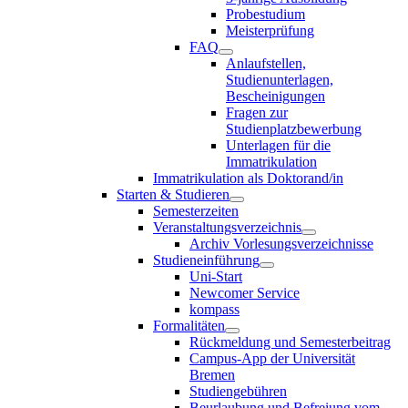
Probestudium
Meisterprüfung
FAQ
Anlaufstellen,
Studienunterlagen,
Bescheinigungen
Fragen zur
Studienplatzbewerbung
Unterlagen für die
Immatrikulation
Immatrikulation als Doktorand/in
Starten & Studieren
Semesterzeiten
Veranstaltungsverzeichnis
Archiv Vorlesungsverzeichnisse
Studieneinführung
Uni-Start
Newcomer Service
kompass
Formalitäten
Rückmeldung und Semesterbeitrag
Campus-App der Universität
Bremen
Studiengebühren
Beurlaubung und Befreiung vom