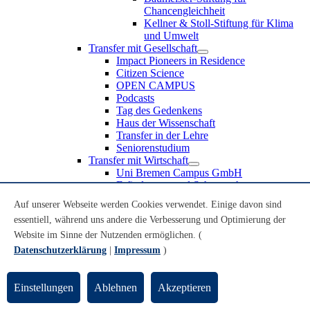
Chancengleichheit
Kellner & Stoll-Stiftung für Klima
und Umwelt
Transfer mit Gesellschaft
Impact Pioneers in Residence
Citizen Science
OPEN CAMPUS
Podcasts
Tag des Gedenkens
Haus der Wissenschaft
Transfer in der Lehre
Seniorenstudium
Transfer mit Wirtschaft
Uni Bremen Campus GmbH
Erfindungen und Schutzrechte
Partnerschaften und Beteiligungen
Auf unserer Webseite werden Cookies verwendet. Einige davon sind
Recruiting an der Universität Bremen
essentiell, während uns andere die Verbesserung und Optimierung der
Weiterbildung an der Universität Bremen
Transfer mit Schule
Website im Sinne der Nutzenden ermöglichen. (
Schülerinnen und Schüler
Datenschutzerklärung
|
Impressum
)
MINT-Schnupperstudium
Schulklassen
Lehrkräfte
Einstellungen
Ablehnen
Akzeptieren
Gründungsunterstützung
UniTransfer - Servicestelle für Transferaktivitäten