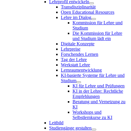
Lehrprofil entwickeln
Transdisziplinarität
Open Educational Resources
Lehre im Dialog
Kommission für Lehre und
Studium
Die Kommission für Lehre
und Studium lädt ein
Digitale Konzepte
Lehrpreise
Forschendes Lernen
Tag der Lehre
Werkstatt Lehre
Lernraumentwicklung
KI-basierte Systeme für Lehre und
Studium
KI für Lehre und Prüfungen
KI in der Lehre: Rechtliche
Empfehlungen
Beratung und Vernetzung zu
KI
Workshops und
Selbstlernkurse zu KI
Leitbild
Studiengänge gestalten