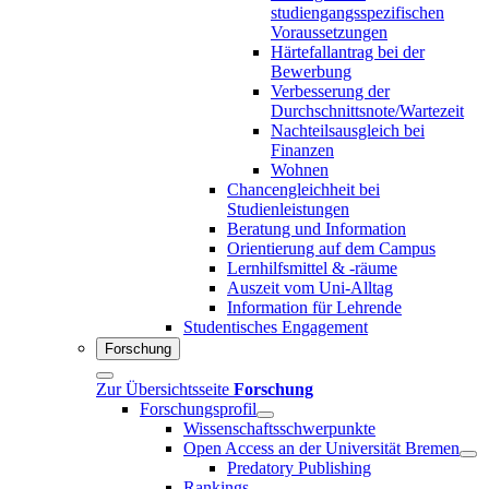
studiengangsspezifischen
Voraussetzungen
Härtefallantrag bei der
Bewerbung
Verbesserung der
Durchschnittsnote/Wartezeit
Nachteilsausgleich bei
Finanzen
Wohnen
Chancengleichheit bei
Studienleistungen
Beratung und Information
Orientierung auf dem Campus
Lernhilfsmittel & -räume
Auszeit vom Uni-Alltag
Information für Lehrende
Studentisches Engagement
Forschung
Zur Übersichtsseite
Forschung
Forschungsprofil
Wissenschaftsschwerpunkte
Open Access an der Universität Bremen
Predatory Publishing
Rankings