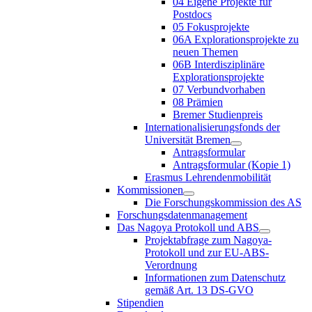
04 Eigene Projekte für
Postdocs
05 Fokusprojekte
06A Explorationsprojekte zu
neuen Themen
06B Interdisziplinäre
Explorationsprojekte
07 Verbundvorhaben
08 Prämien
Bremer Studienpreis
Internationalisierungsfonds der
Universität Bremen
Antragsformular
Antragsformular (Kopie 1)
Erasmus Lehrendenmobilität
Kommissionen
Die Forschungskommission des AS
Forschungsdatenmanagement
Das Nagoya Protokoll und ABS
Projektabfrage zum Nagoya-
Protokoll und zur EU-ABS-
Verordnung
Informationen zum Datenschutz
gemäß Art. 13 DS-GVO
Stipendien