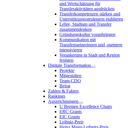
und Wertschätzung für
Transferaktivitäten ausdrücken
Transferkompetenzen stärken und
Unterstützungsstrukturen etablieren
Lehre, Studium und Transfer
zusammendenken
Gründungskultur voranbringen
Kommunikation mit
Transferpartnerinnen und -partnern
intensivieren
Verankerung in Stadt und Region
festigen
Digitale Transformation
Projekte
Mitgestalten
Team-CDO
Beirat
Zahlen & Fakten
Rankings
Auszeichnungen
U Bremen Excellence Chairs
ERC Grants
EIC Grants
Leibniz-Preis
Heinz Maier-Leibnitz-Preis