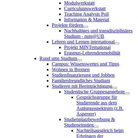
Modulwerkstatt
Curriculumswerkstatt
Teaching Analysis Poll
Information & Material
Projekte fördern
Nachhaltiges und transdisziplinäres
Studium - nuts@UB
Lehren und Lernen international
Projekt MINTernational
Erasmus-Lehrendenmobilität
Rund ums Studium
Campus: Wissenswertes und Tipps
Wohnen in Bremen
Studienfinanzierung und Jobben
Familienfreundliches Studium
Studieren mit Beeinträchtigung
Studentische Gruppenangebote
Gesprächsgruppe für
Studierende aus dem
Autismusspektrum (z.B.
Asperger)
Studienplatzbewerbung &
Studieneinstieg
Nachteilsausgleich beim
Erbringen der