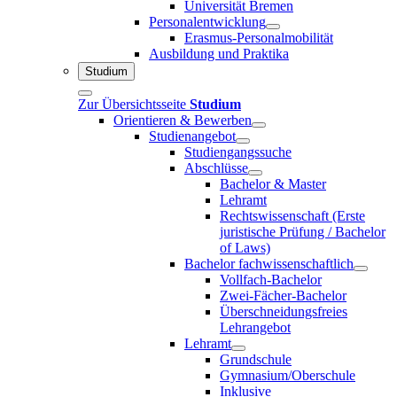
Universität Bremen
Personalentwicklung
Erasmus-Personalmobilität
Ausbildung und Praktika
Studium
Zur Übersichtsseite
Studium
Orientieren & Bewerben
Studienangebot
Studiengangssuche
Abschlüsse
Bachelor & Master
Lehramt
Rechtswissenschaft (Erste
juristische Prüfung / Bachelor
of Laws)
Bachelor fachwissenschaftlich
Vollfach-Bachelor
Zwei-Fächer-Bachelor
Überschneidungsfreies
Lehrangebot
Lehramt
Grundschule
Gymnasium/Oberschule
Inklusive