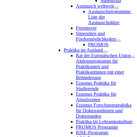
Südeuropa
Austausch weltweit
Austauschprogramme:
Liste der
Austauschplätze
Freemover
Stipendien und
Fördermöglichkeiten
PROMOS
Praktika im Ausland
Rat der Europäischen Union –
Aktionsprogramm für
Praktikanten und
Praktikantinnen mit einer
Behinderung
Erasmus Praktika für
Studierende
Erasmus Praktika für
Absolventen
Erasmus Forschungspraktika
für Doktorandinnen und
Doktoranden
Praktika im Lehramtsstudium
PROMOS Programm
RISE-Programm