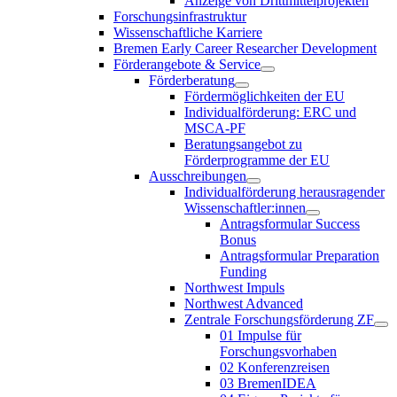
Anzeige von Drittmittelprojekten
Forschungsinfrastruktur
Wissenschaftliche Karriere
Bremen Early Career Researcher Development
Förderangebote & Service
Förderberatung
Fördermöglichkeiten der EU
Individualförderung: ERC und
MSCA-PF
Beratungsangebot zu
Förderprogramme der EU
Ausschreibungen
Individualförderung herausragender
Wissenschaftler:innen
Antragsformular Success
Bonus
Antragsformular Preparation
Funding
Northwest Impuls
Northwest Advanced
Zentrale Forschungsförderung ZF
01 Impulse für
Forschungsvorhaben
02 Konferenzreisen
03 BremenIDEA