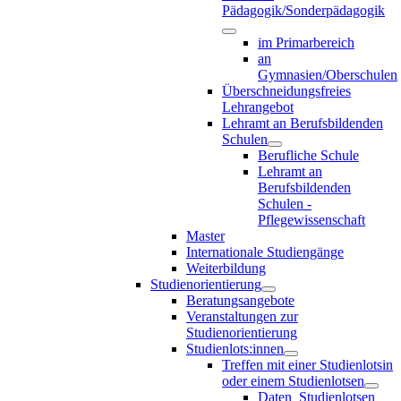
Pädagogik/Sonderpädagogik
im Primarbereich
an
Gymnasien/Oberschulen
Überschneidungsfreies
Lehrangebot
Lehramt an Berufsbildenden
Schulen
Berufliche Schule
Lehramt an
Berufsbildenden
Schulen -
Pflegewissenschaft
Master
Internationale Studiengänge
Weiterbildung
Studienorientierung
Beratungsangebote
Veranstaltungen zur
Studienorientierung
Studienlots:innen
Treffen mit einer Studienlotsin
oder einem Studienlotsen
Daten_Studienlotsen