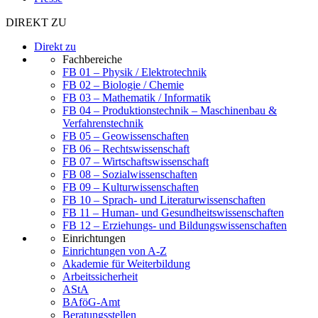
DIREKT ZU
Direkt zu
Fachbereiche
FB 01 – Physik / Elektrotechnik
FB 02 – Biologie / Chemie
FB 03 – Mathematik / Informatik
FB 04 – Produktionstechnik – Maschinenbau &
Verfahrenstechnik
FB 05 – Geowissenschaften
FB 06 – Rechtswissenschaft
FB 07 – Wirtschaftswissenschaft
FB 08 – Sozialwissenschaften
FB 09 – Kulturwissenschaften
FB 10 – Sprach- und Literaturwissenschaften
FB 11 – Human- und Gesundheitswissenschaften
FB 12 – Erziehungs- und Bildungswissenschaften
Einrichtungen
Einrichtungen von A-Z
Akademie für Weiterbildung
Arbeitssicherheit
AStA
BAföG-Amt
Beratungsstellen