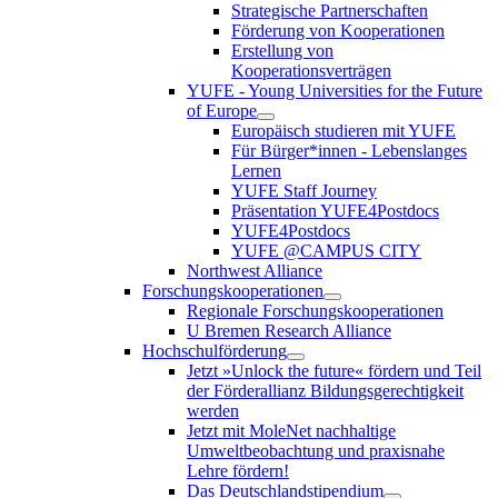
Strategische Partnerschaften
Förderung von Kooperationen
Erstellung von
Kooperationsverträgen
YUFE - Young Universities for the Future
of Europe
Europäisch studieren mit YUFE
Für Bürger*innen - Lebenslanges
Lernen
YUFE Staff Journey
Präsentation YUFE4Postdocs
YUFE4Postdocs
YUFE @CAMPUS CITY
Northwest Alliance
Forschungskooperationen
Regionale Forschungskooperationen
U Bremen Research Alliance
Hochschulförderung
Jetzt »Unlock the future« fördern und Teil
der Förderallianz Bildungsgerechtigkeit
werden
Jetzt mit MoleNet nachhaltige
Umweltbeobachtung und praxisnahe
Lehre fördern!
Das Deutschlandstipendium