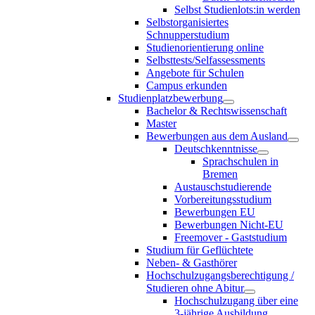
Selbst Studienlots:in werden
Selbstorganisiertes
Schnupperstudium
Studienorientierung online
Selbsttests/Selfassessments
Angebote für Schulen
Campus erkunden
Studienplatzbewerbung
Bachelor & Rechtswissenschaft
Master
Bewerbungen aus dem Ausland
Deutschkenntnisse
Sprachschulen in
Bremen
Austauschstudierende
Vorbereitungsstudium
Bewerbungen EU
Bewerbungen Nicht-EU
Freemover - Gaststudium
Studium für Geflüchtete
Neben- & Gasthörer
Hochschulzugangsberechtigung /
Studieren ohne Abitur
Hochschulzugang über eine
3-jährige Ausbildung