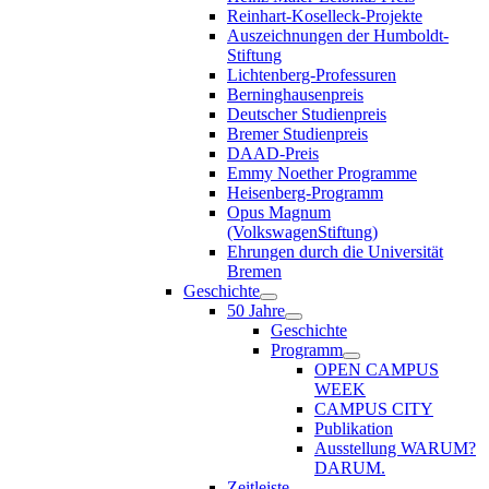
Reinhart-Koselleck-Projekte
Auszeichnungen der Humboldt-
Stiftung
Lichtenberg-Professuren
Berninghausenpreis
Deutscher Studienpreis
Bremer Studienpreis
DAAD-Preis
Emmy Noether Programme
Heisenberg-Programm
Opus Magnum
(VolkswagenStiftung)
Ehrungen durch die Universität
Bremen
Geschichte
50 Jahre
Geschichte
Programm
OPEN CAMPUS
WEEK
CAMPUS CITY
Publikation
Ausstellung WARUM?
DARUM.
Zeitleiste