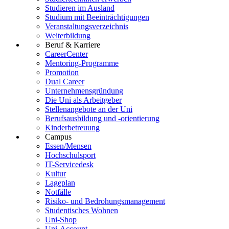
Studieren im Ausland
Studium mit Beeinträchtigungen
Veranstaltungsverzeichnis
Weiterbildung
Beruf & Karriere
CareerCenter
Mentoring-Programme
Promotion
Dual Career
Unternehmensgründung
Die Uni als Arbeitgeber
Stellenangebote an der Uni
Berufsausbildung und -orientierung
Kinderbetreuung
Campus
Essen/Mensen
Hochschulsport
IT-Servicedesk
Kultur
Lageplan
Notfälle
Risiko- und Bedrohungsmanagement
Studentisches Wohnen
Uni-Shop
Uni-Account