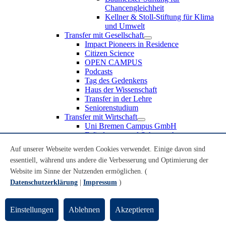
Chancengleichheit
Kellner & Stoll-Stiftung für Klima
und Umwelt
Transfer mit Gesellschaft
Impact Pioneers in Residence
Citizen Science
OPEN CAMPUS
Podcasts
Tag des Gedenkens
Haus der Wissenschaft
Transfer in der Lehre
Seniorenstudium
Transfer mit Wirtschaft
Uni Bremen Campus GmbH
Erfindungen und Schutzrechte
Partnerschaften und Beteiligungen
Auf unserer Webseite werden Cookies verwendet. Einige davon sind
Recruiting an der Universität Bremen
essentiell, während uns andere die Verbesserung und Optimierung der
Weiterbildung an der Universität Bremen
Transfer mit Schule
Website im Sinne der Nutzenden ermöglichen. (
Schülerinnen und Schüler
Datenschutzerklärung
|
Impressum
)
MINT-Schnupperstudium
Schulklassen
Lehrkräfte
Einstellungen
Ablehnen
Akzeptieren
Gründungsunterstützung
UniTransfer - Servicestelle für Transferaktivitäten