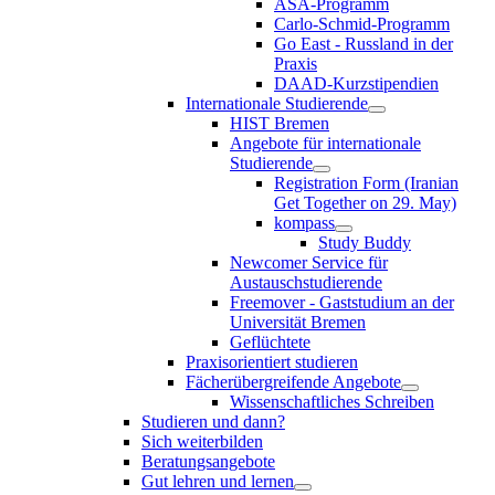
ASA-Programm
Carlo-Schmid-Programm
Go East - Russland in der
Praxis
DAAD-Kurzstipendien
Internationale Studierende
HIST Bremen
Angebote für internationale
Studierende
Registration Form (Iranian
Get Together on 29. May)
kompass
Study Buddy
Newcomer Service für
Austauschstudierende
Freemover - Gaststudium an der
Universität Bremen
Geflüchtete
Praxisorientiert studieren
Fächerübergreifende Angebote
Wissenschaftliches Schreiben
Studieren und dann?
Sich weiterbilden
Beratungsangebote
Gut lehren und lernen