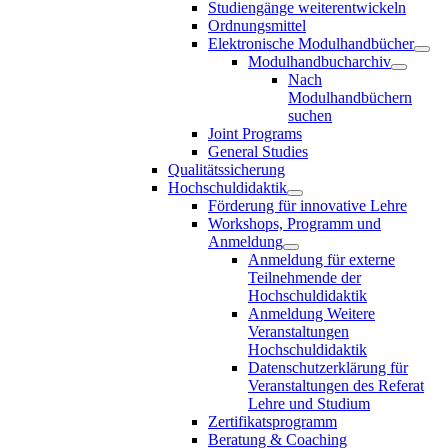
Studiengänge weiterentwickeln
Ordnungsmittel
Elektronische Modulhandbücher
Modulhandbucharchiv
Nach
Modulhandbüchern
suchen
Joint Programs
General Studies
Qualitätssicherung
Hochschuldidaktik
Förderung für innovative Lehre
Workshops, Programm und
Anmeldung
Anmeldung für externe
Teilnehmende der
Hochschuldidaktik
Anmeldung Weitere
Veranstaltungen
Hochschuldidaktik
Datenschutzerklärung für
Veranstaltungen des Referat
Lehre und Studium
Zertifikatsprogramm
Beratung & Coaching