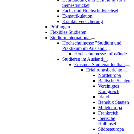
Semesterticket
Fach- und Hochschulwechsel
Exmatrikulation
Krankenversicherung
Prüfungen
Flexibles Studieren
Studium international
Hochschulmesse "Studium und
Praktikum im Ausland"
Hochschulmesse Infostände
Studieren im Ausland
Erasmus-Studienaufenthalt
Erfahrungsberichte
Nordeuropa
Baltische Staaten
Vereinigtes
Königreich
Irland
Benelux Staaten
Mitteleuropa
Frankreich
Iberische
Halbinsel
Südosteuropa