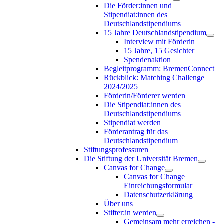
Die Förder:innen und
Stipendiat:innen des
Deutschlandstipendiums
15 Jahre Deutschlandstipendium
Interview mit Förderin
15 Jahre, 15 Gesichter
Spendenaktion
Begleitprogramm: BremenConnect
Rückblick: Matching Challenge
2024/2025
Förderin/Förderer werden
Die Stipendiat:innen des
Deutschlandstipendiums
Stipendiat werden
Förderantrag für das
Deutschlandstipendium
Stiftungsprofessuren
Die Stiftung der Universität Bremen
Canvas for Change
Canvas for Change
Einreichungsformular
Datenschutzerklärung
Über uns
Stifter:in werden
Gemeinsam mehr erreichen -