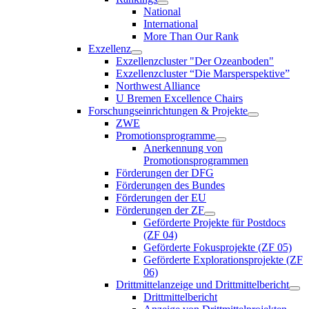
National
International
More Than Our Rank
Exzellenz
Exzellenzcluster "Der Ozeanboden"
Exzellenzcluster “Die Marsperspektive”
Northwest Alliance
U Bremen Excellence Chairs
Forschungseinrichtungen & Projekte
ZWE
Promotionsprogramme
Anerkennung von
Promotionsprogrammen
Förderungen der DFG
Förderungen des Bundes
Förderungen der EU
Förderungen der ZF
Geförderte Projekte für Postdocs
(ZF 04)
Geförderte Fokusprojekte (ZF 05)
Geförderte Explorationsprojekte (ZF
06)
Drittmittelanzeige und Drittmittelbericht
Drittmittelbericht