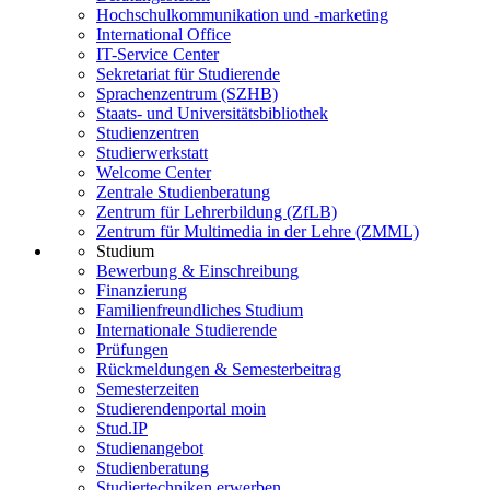
Hochschulkommunikation und -marketing
International Office
IT-Service Center
Sekretariat für Studierende
Sprachenzentrum (SZHB)
Staats- und Universitätsbibliothek
Studienzentren
Studierwerkstatt
Welcome Center
Zentrale Studienberatung
Zentrum für Lehrerbildung (ZfLB)
Zentrum für Multimedia in der Lehre (ZMML)
Studium
Bewerbung & Einschreibung
Finanzierung
Familienfreundliches Studium
Internationale Studierende
Prüfungen
Rückmeldungen & Semesterbeitrag
Semesterzeiten
Studierendenportal moin
Stud.IP
Studienangebot
Studienberatung
Studiertechniken erwerben