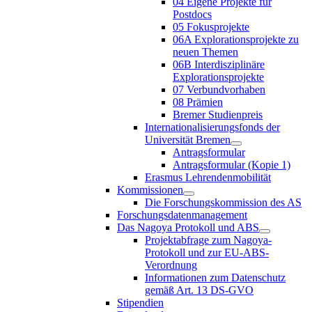
04 Eigene Projekte für
Postdocs
05 Fokusprojekte
06A Explorationsprojekte zu
neuen Themen
06B Interdisziplinäre
Explorationsprojekte
07 Verbundvorhaben
08 Prämien
Bremer Studienpreis
Internationalisierungsfonds der
Universität Bremen
Antragsformular
Antragsformular (Kopie 1)
Erasmus Lehrendenmobilität
Kommissionen
Die Forschungskommission des AS
Forschungsdatenmanagement
Das Nagoya Protokoll und ABS
Projektabfrage zum Nagoya-
Protokoll und zur EU-ABS-
Verordnung
Informationen zum Datenschutz
gemäß Art. 13 DS-GVO
Stipendien