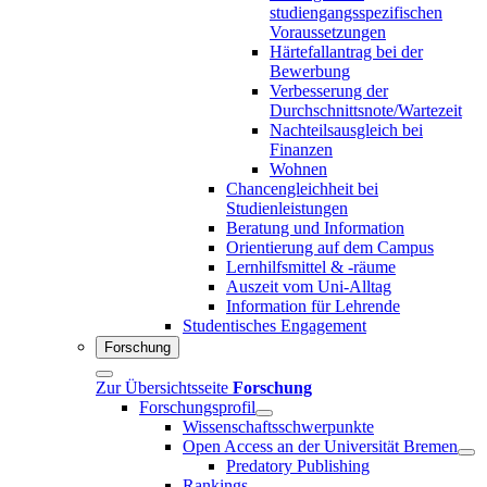
studiengangsspezifischen
Voraussetzungen
Härtefallantrag bei der
Bewerbung
Verbesserung der
Durchschnittsnote/Wartezeit
Nachteilsausgleich bei
Finanzen
Wohnen
Chancengleichheit bei
Studienleistungen
Beratung und Information
Orientierung auf dem Campus
Lernhilfsmittel & -räume
Auszeit vom Uni-Alltag
Information für Lehrende
Studentisches Engagement
Forschung
Zur Übersichtsseite
Forschung
Forschungsprofil
Wissenschaftsschwerpunkte
Open Access an der Universität Bremen
Predatory Publishing
Rankings