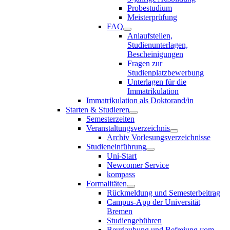
Probestudium
Meisterprüfung
FAQ
Anlaufstellen,
Studienunterlagen,
Bescheinigungen
Fragen zur
Studienplatzbewerbung
Unterlagen für die
Immatrikulation
Immatrikulation als Doktorand/in
Starten & Studieren
Semesterzeiten
Veranstaltungsverzeichnis
Archiv Vorlesungsverzeichnisse
Studieneinführung
Uni-Start
Newcomer Service
kompass
Formalitäten
Rückmeldung und Semesterbeitrag
Campus-App der Universität
Bremen
Studiengebühren
Beurlaubung und Befreiung vom