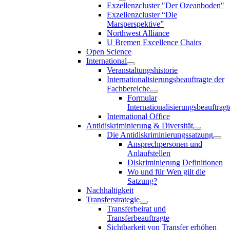
Exzellenzcluster "Der Ozeanboden"
Exzellenzcluster “Die
Marsperspektive”
Northwest Alliance
U Bremen Excellence Chairs
Open Science
International
Veranstaltungshistorie
Internationalisierungsbeauftragte der
Fachbereiche
Formular
Internationalisierungsbeauftragt
International Office
Antidiskriminierung & Diversität
Die Antidiskriminierungssatzung
Ansprechpersonen und
Anlaufstellen
Diskriminierung Definitionen
Wo und für Wen gilt die
Satzung?
Nachhaltigkeit
Transferstrategie
Transferbeirat und
Transferbeauftragte
Sichtbarkeit von Transfer erhöhen