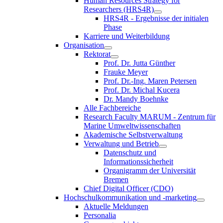
Human Resources Strategy for
Researchers (HRS4R)
HRS4R - Ergebnisse der initialen
Phase
Karriere und Weiterbildung
Organisation
Rektorat
Prof. Dr. Jutta Günther
Frauke Meyer
Prof. Dr.-Ing. Maren Petersen
Prof. Dr. Michal Kucera
Dr. Mandy Boehnke
Alle Fachbereiche
Research Faculty MARUM - Zentrum für
Marine Umweltwissenschaften
Akademische Selbstverwaltung
Verwaltung und Betrieb
Datenschutz und
Informationssicherheit
Organigramm der Universität
Bremen
Chief Digital Officer (CDO)
Hochschulkommunikation und -marketing
Aktuelle Meldungen
Personalia