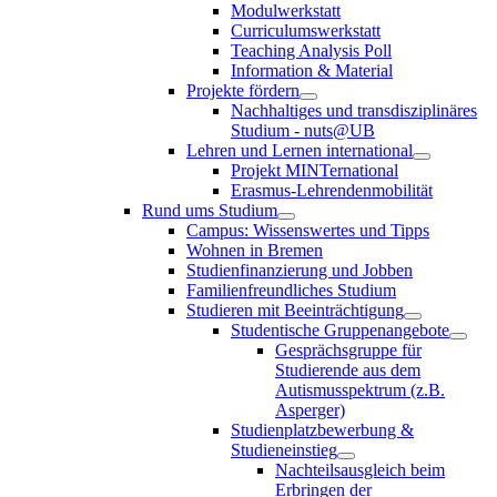
Modulwerkstatt
Curriculumswerkstatt
Teaching Analysis Poll
Information & Material
Projekte fördern
Nachhaltiges und transdisziplinäres
Studium - nuts@UB
Lehren und Lernen international
Projekt MINTernational
Erasmus-Lehrendenmobilität
Rund ums Studium
Campus: Wissenswertes und Tipps
Wohnen in Bremen
Studienfinanzierung und Jobben
Familienfreundliches Studium
Studieren mit Beeinträchtigung
Studentische Gruppenangebote
Gesprächsgruppe für
Studierende aus dem
Autismusspektrum (z.B.
Asperger)
Studienplatzbewerbung &
Studieneinstieg
Nachteilsausgleich beim
Erbringen der