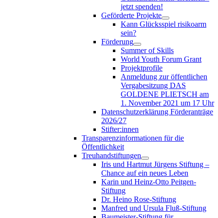
jetzt spenden!
Geförderte Projekte
Kann Glücksspiel risikoarm
sein?
Förderung
Summer of Skills
World Youth Forum Grant
Projektprofile
Anmeldung zur öffentlichen
Vergabesitzung DAS
GOLDENE PLIETSCH am
1. November 2021 um 17 Uhr
Datenschutzerklärung Förderanträge
2026/27
Stifter:innen
Transparenzinformationen für die
Öffentlichkeit
Treuhandstiftungen
Iris und Hartmut Jürgens Stiftung –
Chance auf ein neues Leben
Karin und Heinz-Otto Peitgen-
Stiftung
Dr. Heino Rose-Stiftung
Manfred und Ursula Fluß-Stiftung
Baumeister-Stiftung für