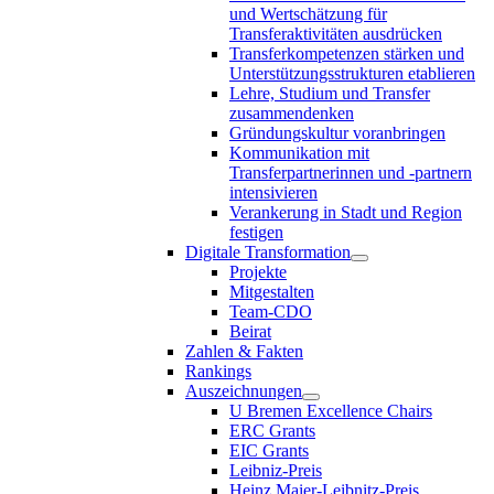
und Wertschätzung für
Transferaktivitäten ausdrücken
Transferkompetenzen stärken und
Unterstützungsstrukturen etablieren
Lehre, Studium und Transfer
zusammendenken
Gründungskultur voranbringen
Kommunikation mit
Transferpartnerinnen und -partnern
intensivieren
Verankerung in Stadt und Region
festigen
Digitale Transformation
Projekte
Mitgestalten
Team-CDO
Beirat
Zahlen & Fakten
Rankings
Auszeichnungen
U Bremen Excellence Chairs
ERC Grants
EIC Grants
Leibniz-Preis
Heinz Maier-Leibnitz-Preis