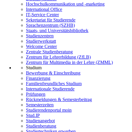
Hochschulkommunikation und -marketing
International Office
IT-Service Center
Sekretariat für Studierende
Sprachenzentrum (SZHB)
Staats- und Universitätsbibliothek
Studienzentren
Studierwerkstatt
Welcome Center
Zentrale Studienberatung
Zentrum für Lehrerbildung (ZfLB)
Zentrum für Multimedia in der Lehre (ZMML)
Studium
Bewerbung & Einschreibung
Finanzierung
Familienfreundliches Studium
Internationale Studierende
Prüfungen
Rückmeldungen & Semesterbeitrag
Semesterzeiten
Studierendenportal moin
Stud.IP
Studienangebot
Studienberatung
Studiertechniken erwerben