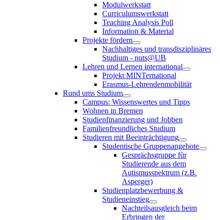
Modulwerkstatt
Curriculumswerkstatt
Teaching Analysis Poll
Information & Material
Projekte fördern
Nachhaltiges und transdisziplinäres
Studium - nuts@UB
Lehren und Lernen international
Projekt MINTernational
Erasmus-Lehrendenmobilität
Rund ums Studium
Campus: Wissenswertes und Tipps
Wohnen in Bremen
Studienfinanzierung und Jobben
Familienfreundliches Studium
Studieren mit Beeinträchtigung
Studentische Gruppenangebote
Gesprächsgruppe für
Studierende aus dem
Autismusspektrum (z.B.
Asperger)
Studienplatzbewerbung &
Studieneinstieg
Nachteilsausgleich beim
Erbringen der