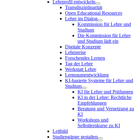
Lehrprofil entwickeln
Transdisziplinarität
Open Educational Resources
Lehre im Dialog
Kommission für Lehre und
Studium
Die Kommission für Lehre
und Studium lädt ein
Digitale Konzepte
Lehrpreise
Forschendes Lernen
Tag der Lehre
Werkstatt Lehre
Lernraumentwicklung
KI-basierte Systeme für Lehre und
Studium
KI für Lehre und Prüfungen
KI in der Lehre: Rechtliche
Empfehlungen
Beratung und Vernetzung zu
KI
Workshops und
Selbstlernkurse zu KI
Leitbild
Studiengänge gestalten