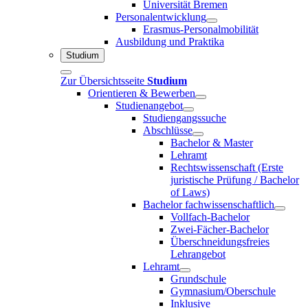
Universität Bremen
Personalentwicklung
Erasmus-Personalmobilität
Ausbildung und Praktika
Studium
Zur Übersichtsseite
Studium
Orientieren & Bewerben
Studienangebot
Studiengangssuche
Abschlüsse
Bachelor & Master
Lehramt
Rechtswissenschaft (Erste
juristische Prüfung / Bachelor
of Laws)
Bachelor fachwissenschaftlich
Vollfach-Bachelor
Zwei-Fächer-Bachelor
Überschneidungsfreies
Lehrangebot
Lehramt
Grundschule
Gymnasium/Oberschule
Inklusive