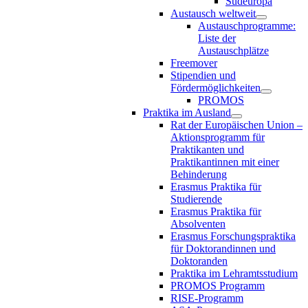
Südeuropa
Austausch weltweit
Austauschprogramme:
Liste der
Austauschplätze
Freemover
Stipendien und
Fördermöglichkeiten
PROMOS
Praktika im Ausland
Rat der Europäischen Union –
Aktionsprogramm für
Praktikanten und
Praktikantinnen mit einer
Behinderung
Erasmus Praktika für
Studierende
Erasmus Praktika für
Absolventen
Erasmus Forschungspraktika
für Doktorandinnen und
Doktoranden
Praktika im Lehramtsstudium
PROMOS Programm
RISE-Programm