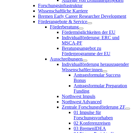
Anzeige von Drittmittelprojekten
Forschungsinfrastruktur
Wissenschaftliche Karriere
Bremen Early Career Researcher Development
Förderangebote & Service
Förderberatung
Fördermöglichkeiten der EU
Individualförderung: ERC und
MSCA-PF
Beratungsangebot zu
Förderprogramme der EU
Ausschreibungen
Individualförderung herausragender
Wissenschaftler:innen
Antragsformular Success
Bonus
Antragsformular Preparation
Funding
Northwest Impuls
Northwest Advanced
Zentrale Forschungsförderung ZF
01 Impulse für
Forschungsvorhaben
02 Konferenzreisen
03 BremenIDEA