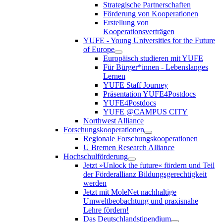
Strategische Partnerschaften
Förderung von Kooperationen
Erstellung von
Kooperationsverträgen
YUFE - Young Universities for the Future
of Europe
Europäisch studieren mit YUFE
Für Bürger*innen - Lebenslanges
Lernen
YUFE Staff Journey
Präsentation YUFE4Postdocs
YUFE4Postdocs
YUFE @CAMPUS CITY
Northwest Alliance
Forschungskooperationen
Regionale Forschungskooperationen
U Bremen Research Alliance
Hochschulförderung
Jetzt »Unlock the future« fördern und Teil
der Förderallianz Bildungsgerechtigkeit
werden
Jetzt mit MoleNet nachhaltige
Umweltbeobachtung und praxisnahe
Lehre fördern!
Das Deutschlandstipendium