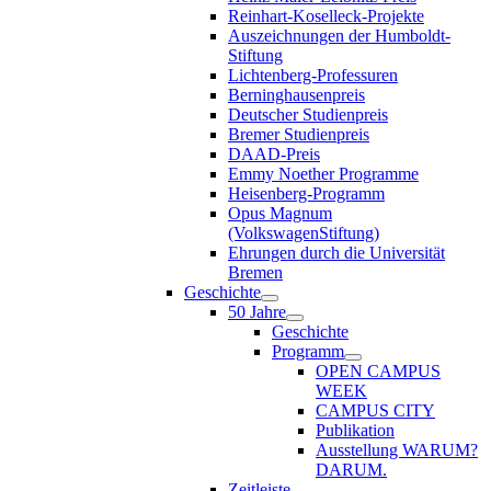
Reinhart-Koselleck-Projekte
Auszeichnungen der Humboldt-
Stiftung
Lichtenberg-Professuren
Berninghausenpreis
Deutscher Studienpreis
Bremer Studienpreis
DAAD-Preis
Emmy Noether Programme
Heisenberg-Programm
Opus Magnum
(VolkswagenStiftung)
Ehrungen durch die Universität
Bremen
Geschichte
50 Jahre
Geschichte
Programm
OPEN CAMPUS
WEEK
CAMPUS CITY
Publikation
Ausstellung WARUM?
DARUM.
Zeitleiste