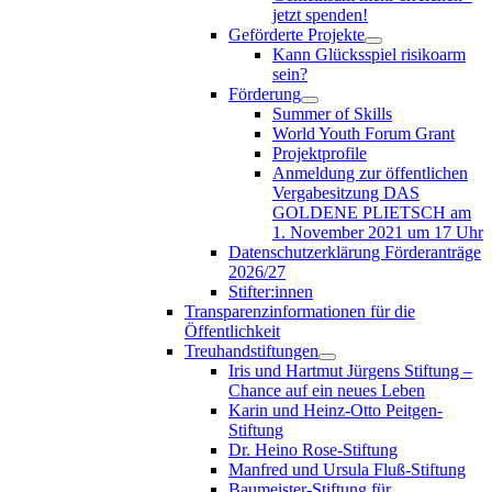
jetzt spenden!
Geförderte Projekte
Kann Glücksspiel risikoarm
sein?
Förderung
Summer of Skills
World Youth Forum Grant
Projektprofile
Anmeldung zur öffentlichen
Vergabesitzung DAS
GOLDENE PLIETSCH am
1. November 2021 um 17 Uhr
Datenschutzerklärung Förderanträge
2026/27
Stifter:innen
Transparenzinformationen für die
Öffentlichkeit
Treuhandstiftungen
Iris und Hartmut Jürgens Stiftung –
Chance auf ein neues Leben
Karin und Heinz-Otto Peitgen-
Stiftung
Dr. Heino Rose-Stiftung
Manfred und Ursula Fluß-Stiftung
Baumeister-Stiftung für