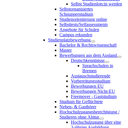
Selbst Studienlots:in werden
Selbstorganisiertes
Schnupperstudium
Studienorientierung online
Selbsttests/Selfassessments
Angebote für Schulen
Campus erkunden
Studienplatzbewerbung
Bachelor & Rechtswissenschaft
Master
Bewerbungen aus dem Ausland
Deutschkenntnisse
Sprachschulen in
Bremen
Austauschstudierende
Vorbereitungsstudium
Bewerbungen EU
Bewerbungen Nicht-EU
Freemover - Gaststudium
Studium für Geflüchtete
Neben- & Gasthörer
Hochschulzugangsberechtigung /
Studieren ohne Abitur
Hochschulzugang über eine
3-jährige Ausbildung