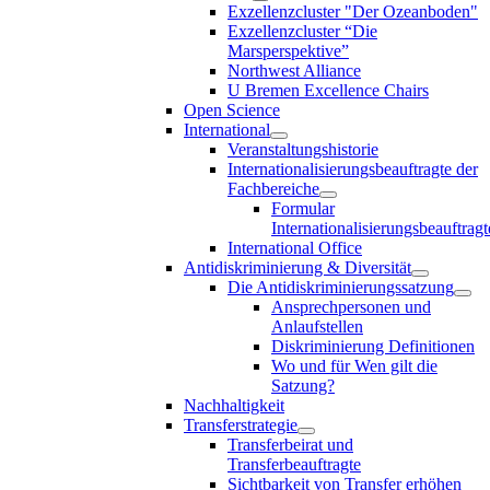
Exzellenzcluster "Der Ozeanboden"
Exzellenzcluster “Die
Marsperspektive”
Northwest Alliance
U Bremen Excellence Chairs
Open Science
International
Veranstaltungshistorie
Internationalisierungsbeauftragte der
Fachbereiche
Formular
Internationalisierungsbeauftragt
International Office
Antidiskriminierung & Diversität
Die Antidiskriminierungssatzung
Ansprechpersonen und
Anlaufstellen
Diskriminierung Definitionen
Wo und für Wen gilt die
Satzung?
Nachhaltigkeit
Transferstrategie
Transferbeirat und
Transferbeauftragte
Sichtbarkeit von Transfer erhöhen