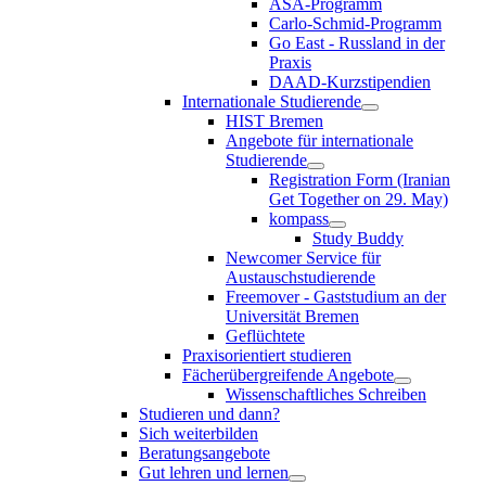
ASA-Programm
Carlo-Schmid-Programm
Go East - Russland in der
Praxis
DAAD-Kurzstipendien
Internationale Studierende
HIST Bremen
Angebote für internationale
Studierende
Registration Form (Iranian
Get Together on 29. May)
kompass
Study Buddy
Newcomer Service für
Austauschstudierende
Freemover - Gaststudium an der
Universität Bremen
Geflüchtete
Praxisorientiert studieren
Fächerübergreifende Angebote
Wissenschaftliches Schreiben
Studieren und dann?
Sich weiterbilden
Beratungsangebote
Gut lehren und lernen