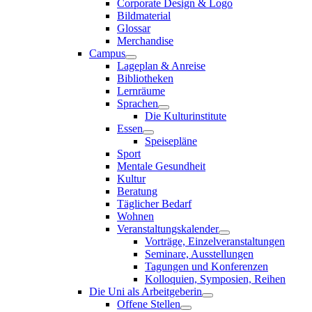
Corporate Design & Logo
Bildmaterial
Glossar
Merchandise
Campus
Lageplan & Anreise
Bibliotheken
Lernräume
Sprachen
Die Kulturinstitute
Essen
Speisepläne
Sport
Mentale Gesundheit
Kultur
Beratung
Täglicher Bedarf
Wohnen
Veranstaltungskalender
Vorträge, Einzelveranstaltungen
Seminare, Ausstellungen
Tagungen und Konferenzen
Kolloquien, Symposien, Reihen
Die Uni als Arbeitgeberin
Offene Stellen