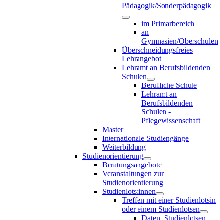
Pädagogik/Sonderpädagogik
im Primarbereich
an
Gymnasien/Oberschulen
Überschneidungsfreies
Lehrangebot
Lehramt an Berufsbildenden
Schulen
Berufliche Schule
Lehramt an
Berufsbildenden
Schulen -
Pflegewissenschaft
Master
Internationale Studiengänge
Weiterbildung
Studienorientierung
Beratungsangebote
Veranstaltungen zur
Studienorientierung
Studienlots:innen
Treffen mit einer Studienlotsin
oder einem Studienlotsen
Daten_Studienlotsen