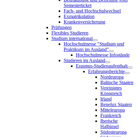
Semesterticket
Fach- und Hochschulwechsel
Exmatrikulation
Krankenversicherung
Prüfungen
Flexibles Studieren
Studium international
Hochschulmesse "Studium und
Praktikum im Ausland"
Hochschulmesse Infostände
Studieren im Ausland
Erasmus-Studienaufenthalt
Erfahrungsberichte
Nordeuropa
Baltische Staaten
Vereinigtes
Königreich
Irland
Benelux Staaten
Mitteleuropa
Frankreich
Iberische
Halbinsel
Südosteuropa