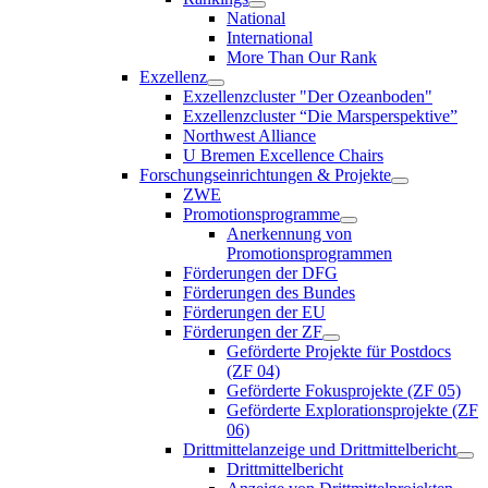
National
International
More Than Our Rank
Exzellenz
Exzellenzcluster "Der Ozeanboden"
Exzellenzcluster “Die Marsperspektive”
Northwest Alliance
U Bremen Excellence Chairs
Forschungseinrichtungen & Projekte
ZWE
Promotionsprogramme
Anerkennung von
Promotionsprogrammen
Förderungen der DFG
Förderungen des Bundes
Förderungen der EU
Förderungen der ZF
Geförderte Projekte für Postdocs
(ZF 04)
Geförderte Fokusprojekte (ZF 05)
Geförderte Explorationsprojekte (ZF
06)
Drittmittelanzeige und Drittmittelbericht
Drittmittelbericht