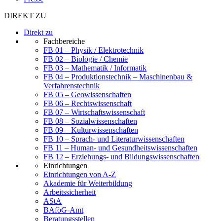
DIREKT ZU
Direkt zu
Fachbereiche
FB 01 – Physik / Elektrotechnik
FB 02 – Biologie / Chemie
FB 03 – Mathematik / Informatik
FB 04 – Produktionstechnik – Maschinenbau &
Verfahrenstechnik
FB 05 – Geowissenschaften
FB 06 – Rechtswissenschaft
FB 07 – Wirtschaftswissenschaft
FB 08 – Sozialwissenschaften
FB 09 – Kulturwissenschaften
FB 10 – Sprach- und Literaturwissenschaften
FB 11 – Human- und Gesundheitswissenschaften
FB 12 – Erziehungs- und Bildungswissenschaften
Einrichtungen
Einrichtungen von A-Z
Akademie für Weiterbildung
Arbeitssicherheit
AStA
BAföG-Amt
Beratungsstellen