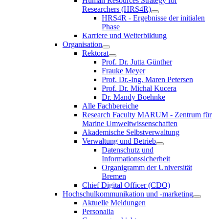
Human Resources Strategy for
Researchers (HRS4R)
HRS4R - Ergebnisse der initialen
Phase
Karriere und Weiterbildung
Organisation
Rektorat
Prof. Dr. Jutta Günther
Frauke Meyer
Prof. Dr.-Ing. Maren Petersen
Prof. Dr. Michal Kucera
Dr. Mandy Boehnke
Alle Fachbereiche
Research Faculty MARUM - Zentrum für
Marine Umweltwissenschaften
Akademische Selbstverwaltung
Verwaltung und Betrieb
Datenschutz und
Informationssicherheit
Organigramm der Universität
Bremen
Chief Digital Officer (CDO)
Hochschulkommunikation und -marketing
Aktuelle Meldungen
Personalia