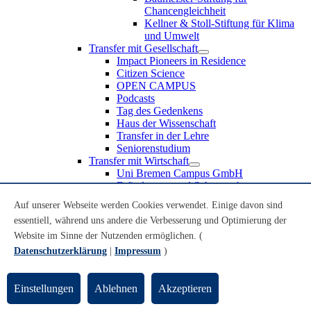
Chancengleichheit
Kellner & Stoll-Stiftung für Klima
und Umwelt
Transfer mit Gesellschaft
Impact Pioneers in Residence
Citizen Science
OPEN CAMPUS
Podcasts
Tag des Gedenkens
Haus der Wissenschaft
Transfer in der Lehre
Seniorenstudium
Transfer mit Wirtschaft
Uni Bremen Campus GmbH
Erfindungen und Schutzrechte
Partnerschaften und Beteiligungen
Auf unserer Webseite werden Cookies verwendet. Einige davon sind
Recruiting an der Universität Bremen
essentiell, während uns andere die Verbesserung und Optimierung der
Weiterbildung an der Universität Bremen
Transfer mit Schule
Website im Sinne der Nutzenden ermöglichen. (
Schülerinnen und Schüler
Datenschutzerklärung
|
Impressum
)
MINT-Schnupperstudium
Schulklassen
Lehrkräfte
Einstellungen
Ablehnen
Akzeptieren
Gründungsunterstützung
UniTransfer - Servicestelle für Transferaktivitäten