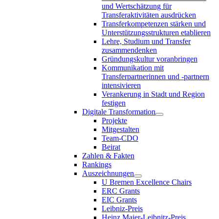
und Wertschätzung für
Transferaktivitäten ausdrücken
Transferkompetenzen stärken und
Unterstützungsstrukturen etablieren
Lehre, Studium und Transfer
zusammendenken
Gründungskultur voranbringen
Kommunikation mit
Transferpartnerinnen und -partnern
intensivieren
Verankerung in Stadt und Region
festigen
Digitale Transformation
Projekte
Mitgestalten
Team-CDO
Beirat
Zahlen & Fakten
Rankings
Auszeichnungen
U Bremen Excellence Chairs
ERC Grants
EIC Grants
Leibniz-Preis
Heinz Maier-Leibnitz-Preis