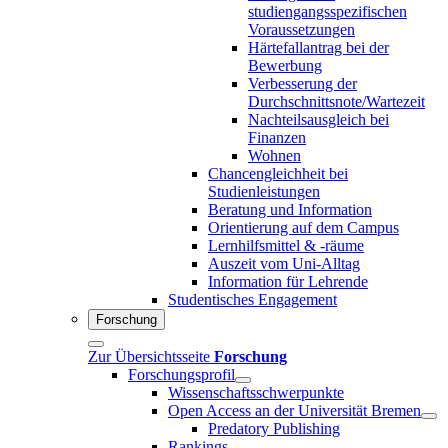
studiengangsspezifischen
Voraussetzungen
Härtefallantrag bei der
Bewerbung
Verbesserung der
Durchschnittsnote/Wartezeit
Nachteilsausgleich bei
Finanzen
Wohnen
Chancengleichheit bei
Studienleistungen
Beratung und Information
Orientierung auf dem Campus
Lernhilfsmittel & -räume
Auszeit vom Uni-Alltag
Information für Lehrende
Studentisches Engagement
Forschung
Zur Übersichtsseite
Forschung
Forschungsprofil
Wissenschaftsschwerpunkte
Open Access an der Universität Bremen
Predatory Publishing
Rankings