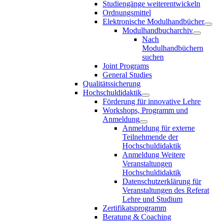
Studiengänge weiterentwickeln
Ordnungsmittel
Elektronische Modulhandbücher
Modulhandbucharchiv
Nach
Modulhandbüchern
suchen
Joint Programs
General Studies
Qualitätssicherung
Hochschuldidaktik
Förderung für innovative Lehre
Workshops, Programm und
Anmeldung
Anmeldung für externe
Teilnehmende der
Hochschuldidaktik
Anmeldung Weitere
Veranstaltungen
Hochschuldidaktik
Datenschutzerklärung für
Veranstaltungen des Referat
Lehre und Studium
Zertifikatsprogramm
Beratung & Coaching