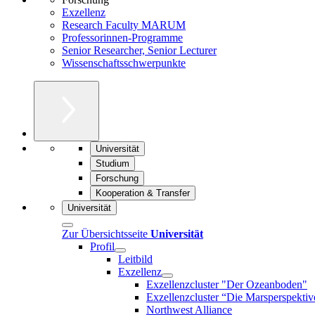
Exzellenz
Research Faculty MARUM
Professorinnen-Programme
Senior Researcher, Senior Lecturer
Wissenschaftsschwerpunkte
Universität
Studium
Forschung
Kooperation & Transfer
Universität
Zur Übersichtsseite
Universität
Profil
Leitbild
Exzellenz
Exzellenzcluster "Der Ozeanboden"
Exzellenzcluster “Die Marsperspektiv
Northwest Alliance