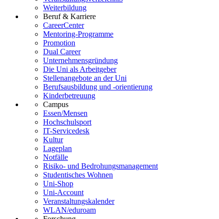
Weiterbildung
Beruf & Karriere
CareerCenter
Mentoring-Programme
Promotion
Dual Career
Unternehmensgründung
Die Uni als Arbeitgeber
Stellenangebote an der Uni
Berufsausbildung und -orientierung
Kinderbetreuung
Campus
Essen/Mensen
Hochschulsport
IT-Servicedesk
Kultur
Lageplan
Notfälle
Risiko- und Bedrohungsmanagement
Studentisches Wohnen
Uni-Shop
Uni-Account
Veranstaltungskalender
WLAN/eduroam
Forschung