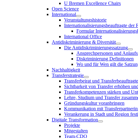
U Bremen Excellence Chairs
Open Science
International
Veranstaltungshistorie
Internationalisierungsbeauftragte der
Formular Internationalisierungs
International Office
Antidiskriminierung & Diversität
Die Antidiskriminierungssatzung
Ansprechpersonen und Anlaufst
Diskriminierung Definitionen
Wo und für Wen gilt die Satzu
Nachhaltigkeit
Transferstrategie
Transferbeirat und Transferbeauftragt
Sichtbarkeit von Transfer erhöhen un
Transferkompetenzen stärken und Unte
Lehre, Studium und Transfer zusam
Gründungskultur voranbringen
Kommunikation mit Transferpartnerinn
Verankerung in Stadt und Region fest
Digitale Transformation
Projekte
Mitgestalten
Team-CDO