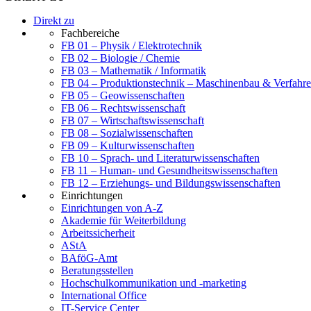
Direkt zu
Fachbereiche
FB 01 – Physik / Elektrotechnik
FB 02 – Biologie / Chemie
FB 03 – Mathematik / Informatik
FB 04 – Produktionstechnik – Maschinenbau & Verfahre
FB 05 – Geowissenschaften
FB 06 – Rechtswissenschaft
FB 07 – Wirtschaftswissenschaft
FB 08 – Sozialwissenschaften
FB 09 – Kulturwissenschaften
FB 10 – Sprach- und Literaturwissenschaften
FB 11 – Human- und Gesundheitswissenschaften
FB 12 – Erziehungs- und Bildungswissenschaften
Einrichtungen
Einrichtungen von A-Z
Akademie für Weiterbildung
Arbeitssicherheit
AStA
BAföG-Amt
Beratungsstellen
Hochschulkommunikation und -marketing
International Office
IT-Service Center