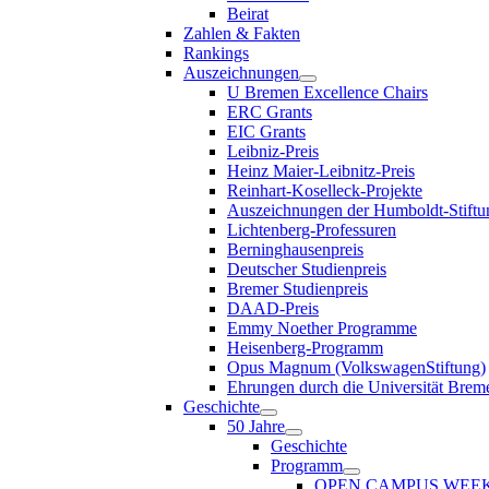
Beirat
Zahlen & Fakten
Rankings
Auszeichnungen
U Bremen Excellence Chairs
ERC Grants
EIC Grants
Leibniz-Preis
Heinz Maier-Leibnitz-Preis
Reinhart-Koselleck-Projekte
Auszeichnungen der Humboldt-Stiftu
Lichtenberg-Professuren
Berninghausenpreis
Deutscher Studienpreis
Bremer Studienpreis
DAAD-Preis
Emmy Noether Programme
Heisenberg-Programm
Opus Magnum (VolkswagenStiftung)
Ehrungen durch die Universität Brem
Geschichte
50 Jahre
Geschichte
Programm
OPEN CAMPUS WEE