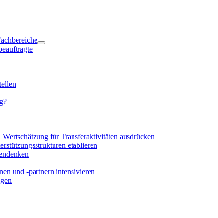
 Fachbereiche
beauftragte
ellen
ng?
e
d Wertschätzung für Transferaktivitäten ausdrücken
rstützungsstrukturen etablieren
mendenken
en und -partnern intensivieren
igen