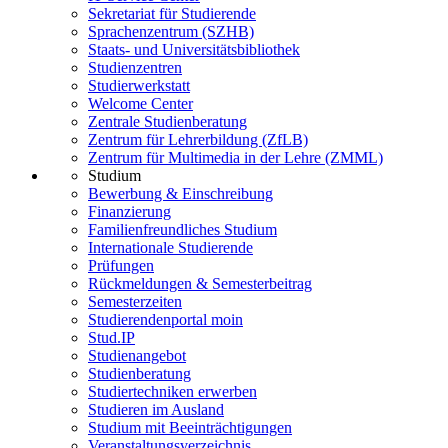
Sekretariat für Studierende
Sprachenzentrum (SZHB)
Staats- und Universitätsbibliothek
Studienzentren
Studierwerkstatt
Welcome Center
Zentrale Studienberatung
Zentrum für Lehrerbildung (ZfLB)
Zentrum für Multimedia in der Lehre (ZMML)
Studium
Bewerbung & Einschreibung
Finanzierung
Familienfreundliches Studium
Internationale Studierende
Prüfungen
Rückmeldungen & Semesterbeitrag
Semesterzeiten
Studierendenportal moin
Stud.IP
Studienangebot
Studienberatung
Studiertechniken erwerben
Studieren im Ausland
Studium mit Beeinträchtigungen
Veranstaltungsverzeichnis