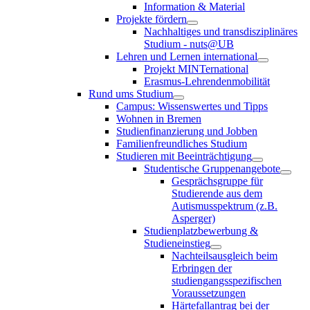
Information & Material
Projekte fördern
Nachhaltiges und transdisziplinäres
Studium - nuts@UB
Lehren und Lernen international
Projekt MINTernational
Erasmus-Lehrendenmobilität
Rund ums Studium
Campus: Wissenswertes und Tipps
Wohnen in Bremen
Studienfinanzierung und Jobben
Familienfreundliches Studium
Studieren mit Beeinträchtigung
Studentische Gruppenangebote
Gesprächsgruppe für
Studierende aus dem
Autismusspektrum (z.B.
Asperger)
Studienplatzbewerbung &
Studieneinstieg
Nachteilsausgleich beim
Erbringen der
studiengangsspezifischen
Voraussetzungen
Härtefallantrag bei der