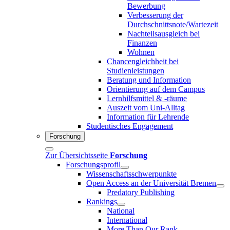
Bewerbung
Verbesserung der
Durchschnittsnote/Wartezeit
Nachteilsausgleich bei
Finanzen
Wohnen
Chancengleichheit bei
Studienleistungen
Beratung und Information
Orientierung auf dem Campus
Lernhilfsmittel & -räume
Auszeit vom Uni-Alltag
Information für Lehrende
Studentisches Engagement
Forschung
Zur Übersichtsseite
Forschung
Forschungsprofil
Wissenschaftsschwerpunkte
Open Access an der Universität Bremen
Predatory Publishing
Rankings
National
International
More Than Our Rank