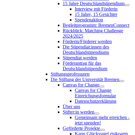
15 Jahre Deutschlandstipendium
Interview mit Förderin
15 Jahre, 15 Gesichter
Spendenaktion
Begleitprogramm: BremenConnect
Rückblick: Matching Challenge
2024/2025
Förderin/Förderer werden
Die Stipendiat:innen des
Deutschlandstipendiums
Stipendiat werden
Förderantrag für das
Deutschlandstipendium
Stiftungsprofessuren
Die Stiftung der Universität Bremen
Canvas for Change
Canvas for Change
Einreichungsformular
Datenschutzerklärung
Über uns
Stifter:in werden
Gemeinsam mehr erreichen -
jetzt spenden!
Geförderte Projekte
Kann Glücksspiel risikoarm