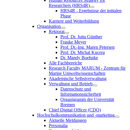
Human Resources Strategy for
Researchers (HRS4R)
HRS4R - Ergebnisse der initialen
Phase
Karriere und Weiterbildung
Organisation
Rektorat
Prof. Dr. Jutta Günther
Frauke Meyer
Prof. Dr.-Ing. Maren Petersen
Prof. Dr. Michal Kucera
Dr. Mandy Boehnke
Alle Fachbereiche
Research Faculty MARUM - Zentrum für
Marine Umweltwissenschaften
Akademische Selbstverwaltung
Verwaltung und Betrieb
Datenschutz und
Informationssicherheit
Organigramm der Universität
Bremen
Chief Digital Officer (CDO)
Hochschulkommunikation und -marketing
Aktuelle Meldungen
Personalia