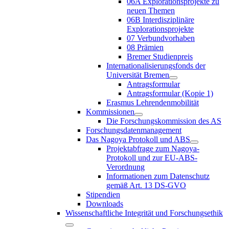
06A Explorationsprojekte zu
neuen Themen
06B Interdisziplinäre
Explorationsprojekte
07 Verbundvorhaben
08 Prämien
Bremer Studienpreis
Internationalisierungsfonds der
Universität Bremen
Antragsformular
Antragsformular (Kopie 1)
Erasmus Lehrendenmobilität
Kommissionen
Die Forschungskommission des AS
Forschungsdatenmanagement
Das Nagoya Protokoll und ABS
Projektabfrage zum Nagoya-
Protokoll und zur EU-ABS-
Verordnung
Informationen zum Datenschutz
gemäß Art. 13 DS-GVO
Stipendien
Downloads
Wissenschaftliche Integrität und Forschungsethik