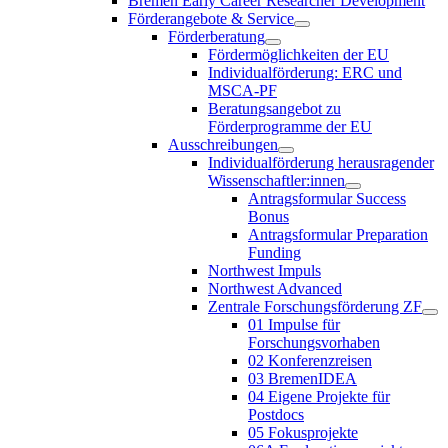
Bremen Early Career Researcher Development
Förderangebote & Service
Förderberatung
Fördermöglichkeiten der EU
Individualförderung: ERC und
MSCA-PF
Beratungsangebot zu
Förderprogramme der EU
Ausschreibungen
Individualförderung herausragender
Wissenschaftler:innen
Antragsformular Success
Bonus
Antragsformular Preparation
Funding
Northwest Impuls
Northwest Advanced
Zentrale Forschungsförderung ZF
01 Impulse für
Forschungsvorhaben
02 Konferenzreisen
03 BremenIDEA
04 Eigene Projekte für
Postdocs
05 Fokusprojekte