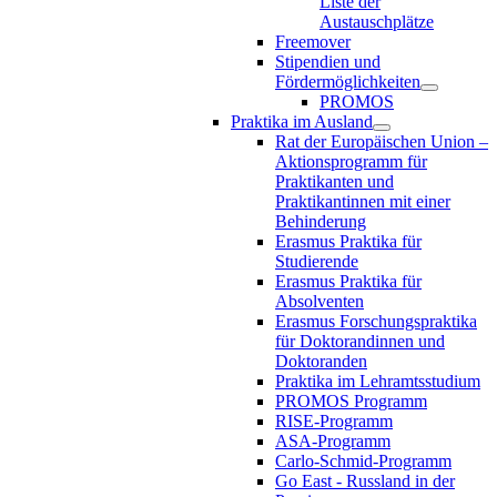
Liste der
Austauschplätze
Freemover
Stipendien und
Fördermöglichkeiten
PROMOS
Praktika im Ausland
Rat der Europäischen Union –
Aktionsprogramm für
Praktikanten und
Praktikantinnen mit einer
Behinderung
Erasmus Praktika für
Studierende
Erasmus Praktika für
Absolventen
Erasmus Forschungspraktika
für Doktorandinnen und
Doktoranden
Praktika im Lehramtsstudium
PROMOS Programm
RISE-Programm
ASA-Programm
Carlo-Schmid-Programm
Go East - Russland in der