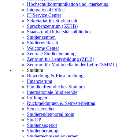
Hochschulkommunikation und -marketing
International Office
IT-Service Center
Sekretariat für Studierende
Sprachenzentrum (SZHB)
Staats- und Universitätsbibliothek
Studienzentren
Studierwerkstatt
Welcome Center
Zentrale Studienberatung
Zentrum für Lehrerbildung (ZfLB)
Zentrum für Multimedia in der Lehre (ZMML)
Studium
Bewerbung & Einschreibung
Finanzierung
Familienfreundliches Studium
Internationale Studierende
Prüfungen
Rückmeldungen & Semesterbeitrag
Semesterzeiten
Studierendenportal moin
Stud.IP
Studienangebot
Studienberatung
Studiertechniken erwerben