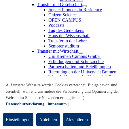
Transfer mit Gesellschaft
Impact Pioneers in Residence
Citizen Science
OPEN CAMPUS
Podcasts
Tag des Gedenkens
Haus der Wissenschaft
Transfer in der Lehre
Seniorenstudium
Transfer mit Wirtschaft
Uni Bremen Campus GmbH
Erfindungen und Schutzrechte
Partnerschaften und Beteiligungen
Recruiting an der Universität Bremen
Weiterbildung an der Universität Bremen
Transfer mit Schule
Auf unserer Webseite werden Cookies verwendet. Einige davon sind
Schülerinnen und Schüler
essentiell, während uns andere die Verbesserung und Optimierung der
MINT-Schnupperstudium
Schulklassen
Website im Sinne der Nutzenden ermöglichen. (
Lehrkräfte
Datenschutzerklärung
|
Impressum
)
Gründungsunterstützung
UniTransfer - Servicestelle für Transferaktivitäten
Einstellungen
Ablehnen
Akzeptieren
Transfermagazin der Universität Bremen
Transferpreis der Universität Bremen