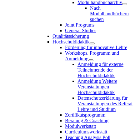
Modulhandbucharchiv
Nach
Modulhandbüchern
suchen
Joint Programs
General Studies
Qualitätssicherung
Hochschuldidaktik
Förderung für innovative Lehre
Workshops, Programm und
Anmeldung
Anmeldung für externe
Teilnehmende der
Hochschuldidaktik
Anmeldung Weitere
Veranstaltungen
Hochschuldidaktik
Datenschutzerklärung für
Veranstaltungen des Referat
Lehre und Studium
Zertifikatsprogramm
Beratung & Coaching
Modulwerkstatt
Curriculumswerkstatt
Teaching Analysis Poll