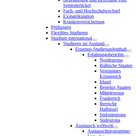
Semesterticket
Fach- und Hochschulwechsel
Exmatrikulation
Krankenversicherung
Prüfungen
Flexibles Studieren
Studium international
Studieren im Ausland
Erasmus-Studienaufenthalt
Erfahrungsberichte
Nordeuropa
Baltische Staaten
Vereinigtes
Königreich
Irland
Benelux Staaten
Mitteleuropa
Frankreich
Iberische
Halbinsel
Südosteuropa
Südeuropa
Austausch weltweit
Austauschprogramme: