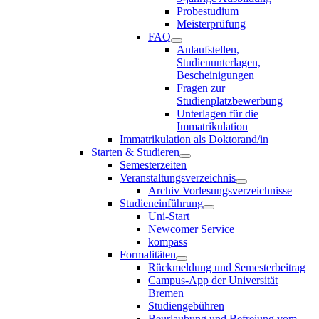
Probestudium
Meisterprüfung
FAQ
Anlaufstellen,
Studienunterlagen,
Bescheinigungen
Fragen zur
Studienplatzbewerbung
Unterlagen für die
Immatrikulation
Immatrikulation als Doktorand/in
Starten & Studieren
Semesterzeiten
Veranstaltungsverzeichnis
Archiv Vorlesungsverzeichnisse
Studieneinführung
Uni-Start
Newcomer Service
kompass
Formalitäten
Rückmeldung und Semesterbeitrag
Campus-App der Universität
Bremen
Studiengebühren
Beurlaubung und Befreiung vom