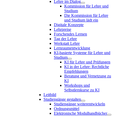
Lehre im Dialog
Kommission für Lehre und
Studium
Die Kommission für Lehre
und Studium lädt ein
Digitale Konzepte
Lehrpreise
Forschendes Lernen
Tag der Lehre
Werkstatt Lehre
Lernraumentwicklung
KI-basierte Systeme für Lehre und
Studium
KI für Lehre und Prüfungen
KI in der Lehre: Rechtliche
Empfehlungen
Beratung und Vernetzung zu
KI
Workshops und
Selbstlernkurse zu KI
Leitbild
Studiengänge gestalten
Studiengänge weiterentwickeln
Ordnungsmittel
Elektronische Modulhandbücher