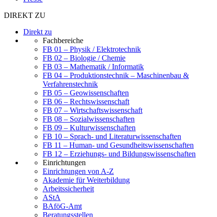
DIREKT ZU
Direkt zu
Fachbereiche
FB 01 – Physik / Elektrotechnik
FB 02 – Biologie / Chemie
FB 03 – Mathematik / Informatik
FB 04 – Produktionstechnik – Maschinenbau &
Verfahrenstechnik
FB 05 – Geowissenschaften
FB 06 – Rechtswissenschaft
FB 07 – Wirtschaftswissenschaft
FB 08 – Sozialwissenschaften
FB 09 – Kulturwissenschaften
FB 10 – Sprach- und Literaturwissenschaften
FB 11 – Human- und Gesundheitswissenschaften
FB 12 – Erziehungs- und Bildungswissenschaften
Einrichtungen
Einrichtungen von A-Z
Akademie für Weiterbildung
Arbeitssicherheit
AStA
BAföG-Amt
Beratungsstellen