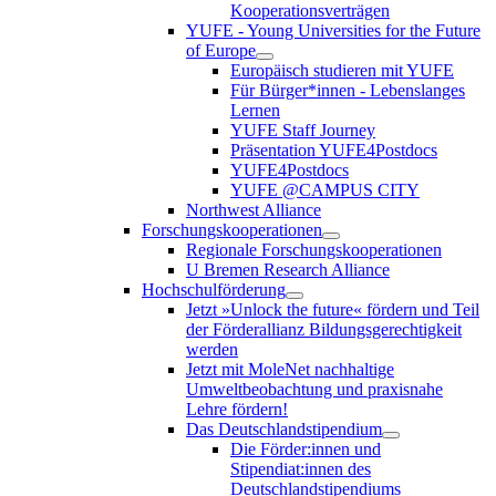
Kooperationsverträgen
YUFE - Young Universities for the Future
of Europe
Europäisch studieren mit YUFE
Für Bürger*innen - Lebenslanges
Lernen
YUFE Staff Journey
Präsentation YUFE4Postdocs
YUFE4Postdocs
YUFE @CAMPUS CITY
Northwest Alliance
Forschungskooperationen
Regionale Forschungskooperationen
U Bremen Research Alliance
Hochschulförderung
Jetzt »Unlock the future« fördern und Teil
der Förderallianz Bildungsgerechtigkeit
werden
Jetzt mit MoleNet nachhaltige
Umweltbeobachtung und praxisnahe
Lehre fördern!
Das Deutschlandstipendium
Die Förder:innen und
Stipendiat:innen des
Deutschlandstipendiums