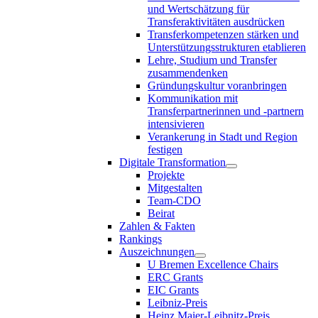
und Wertschätzung für
Transferaktivitäten ausdrücken
Transferkompetenzen stärken und
Unterstützungsstrukturen etablieren
Lehre, Studium und Transfer
zusammendenken
Gründungskultur voranbringen
Kommunikation mit
Transferpartnerinnen und -partnern
intensivieren
Verankerung in Stadt und Region
festigen
Digitale Transformation
Projekte
Mitgestalten
Team-CDO
Beirat
Zahlen & Fakten
Rankings
Auszeichnungen
U Bremen Excellence Chairs
ERC Grants
EIC Grants
Leibniz-Preis
Heinz Maier-Leibnitz-Preis