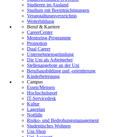
Studieren im Ausland
Studium mit Beeinträchtigungen
Veranstaltungsverzeichnis
Weiterbildung
Beruf & Karriere
CareerCenter
Mentoring-Programme
Promotion
Dual Career
Unternehmensgründung
Die Uni als Arbeitgeber
Stellenangebote an der Uni
Berufsausbildung und -orientierung
Kinderbetreuung
Campus
Essen/Mensen
Hochschulsport
IT-Servicedesk
Kultur
Lageplan
Notfälle
Risiko- und Bedrohungsmanagement
Studentisches Wohnen
Uni-Shop
Uni-Account