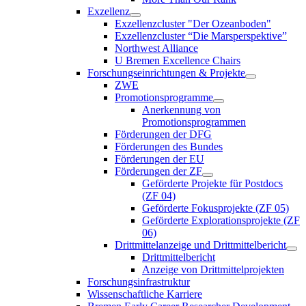
Exzellenz
Exzellenzcluster "Der Ozeanboden"
Exzellenzcluster “Die Marsperspektive”
Northwest Alliance
U Bremen Excellence Chairs
Forschungseinrichtungen & Projekte
ZWE
Promotionsprogramme
Anerkennung von
Promotionsprogrammen
Förderungen der DFG
Förderungen des Bundes
Förderungen der EU
Förderungen der ZF
Geförderte Projekte für Postdocs
(ZF 04)
Geförderte Fokusprojekte (ZF 05)
Geförderte Explorationsprojekte (ZF
06)
Drittmittelanzeige und Drittmittelbericht
Drittmittelbericht
Anzeige von Drittmittelprojekten
Forschungsinfrastruktur
Wissenschaftliche Karriere