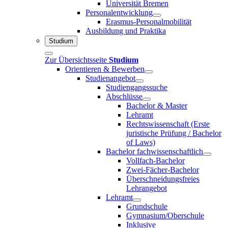
Universität Bremen
Personalentwicklung
Erasmus-Personalmobilität
Ausbildung und Praktika
Studium
Zur Übersichtsseite
Studium
Orientieren & Bewerben
Studienangebot
Studiengangssuche
Abschlüsse
Bachelor & Master
Lehramt
Rechtswissenschaft (Erste
juristische Prüfung / Bachelor
of Laws)
Bachelor fachwissenschaftlich
Vollfach-Bachelor
Zwei-Fächer-Bachelor
Überschneidungsfreies
Lehrangebot
Lehramt
Grundschule
Gymnasium/Oberschule
Inklusive