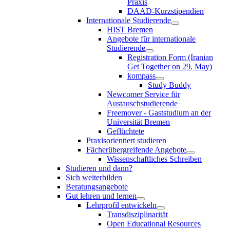
Praxis
DAAD-Kurzstipendien
Internationale Studierende
HIST Bremen
Angebote für internationale
Studierende
Registration Form (Iranian
Get Together on 29. May)
kompass
Study Buddy
Newcomer Service für
Austauschstudierende
Freemover - Gaststudium an der
Universität Bremen
Geflüchtete
Praxisorientiert studieren
Fächerübergreifende Angebote
Wissenschaftliches Schreiben
Studieren und dann?
Sich weiterbilden
Beratungsangebote
Gut lehren und lernen
Lehrprofil entwickeln
Transdisziplinarität
Open Educational Resources