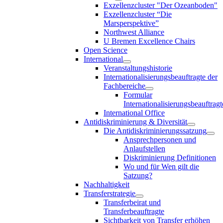
Exzellenzcluster "Der Ozeanboden"
Exzellenzcluster “Die
Marsperspektive”
Northwest Alliance
U Bremen Excellence Chairs
Open Science
International
Veranstaltungshistorie
Internationalisierungsbeauftragte der
Fachbereiche
Formular
Internationalisierungsbeauftragt
International Office
Antidiskriminierung & Diversität
Die Antidiskriminierungssatzung
Ansprechpersonen und
Anlaufstellen
Diskriminierung Definitionen
Wo und für Wen gilt die
Satzung?
Nachhaltigkeit
Transferstrategie
Transferbeirat und
Transferbeauftragte
Sichtbarkeit von Transfer erhöhen