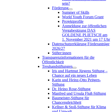
sein?
Förderung
Summer of Skills
World Youth Forum Grant
Projektprofile
Anmeldung zur öffentlichen
Vergabesitzung DAS
GOLDENE PLIETSCH am
1. November 2021 um 17 Uhr
Datenschutzerklärung Förderanträge
2026/27
Stifter:innen
Transparenzinformationen für die
Öffentlichkeit
Treuhandstiftungen
Iris und Hartmut Jürgens Stiftung –
Chance auf ein neues Leben
Karin und Heinz-Otto Peitgen-
Stiftung
Dr. Heino Rose-Stiftung
Manfred und Ursula Fluß-Stiftung
Baumeister-Stiftung für
Chancengleichheit
Kellner & Stoll-Stiftung für Klima
und Umwelt