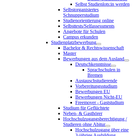
Selbst Studienlots:in werden
Selbstorganisiertes
Schnupperstudium
Studienorientierung online
Selbsttests/Selfassessments
Angebote für Schulen
Campus erkunden
Studienplatzbewerbung
Bachelor & Rechtswissenschaft
Master
Bewerbungen aus dem Ausland
Deutschkenntnisse
Sprachschulen in
Bremen
Austauschstudierende
Vorbereitungsstudium
Bewerbungen EU
Bewerbungen Nicht-EU
Freemover - Gaststudium
Studium für Geflüchtete
Neben- & Gasthörer
Hochschulzugangsberechtigung /
Studieren ohne Abitur
Hochschulzugang über eine
3-jährige Ausbildung