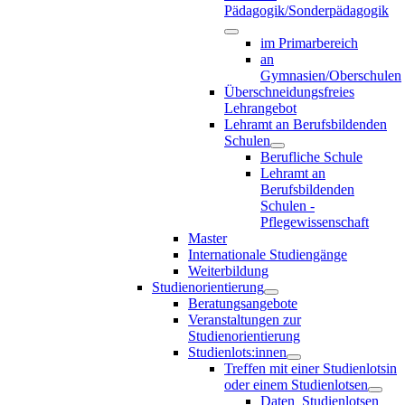
Pädagogik/Sonderpädagogik
im Primarbereich
an
Gymnasien/Oberschulen
Überschneidungsfreies
Lehrangebot
Lehramt an Berufsbildenden
Schulen
Berufliche Schule
Lehramt an
Berufsbildenden
Schulen -
Pflegewissenschaft
Master
Internationale Studiengänge
Weiterbildung
Studienorientierung
Beratungsangebote
Veranstaltungen zur
Studienorientierung
Studienlots:innen
Treffen mit einer Studienlotsin
oder einem Studienlotsen
Daten_Studienlotsen