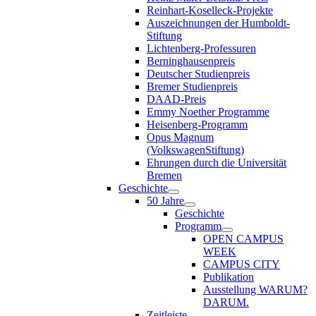
Reinhart-Koselleck-Projekte
Auszeichnungen der Humboldt-
Stiftung
Lichtenberg-Professuren
Berninghausenpreis
Deutscher Studienpreis
Bremer Studienpreis
DAAD-Preis
Emmy Noether Programme
Heisenberg-Programm
Opus Magnum
(VolkswagenStiftung)
Ehrungen durch die Universität
Bremen
Geschichte
50 Jahre
Geschichte
Programm
OPEN CAMPUS
WEEK
CAMPUS CITY
Publikation
Ausstellung WARUM?
DARUM.
Zeitleiste