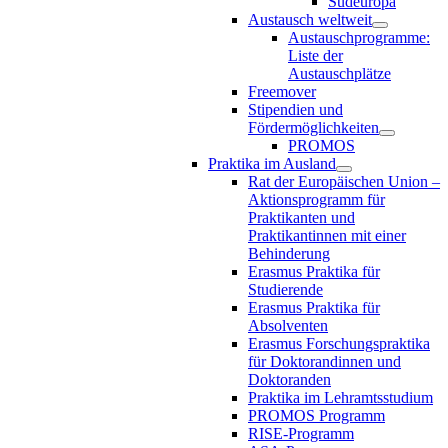
Südeuropa
Austausch weltweit
Austauschprogramme:
Liste der
Austauschplätze
Freemover
Stipendien und
Fördermöglichkeiten
PROMOS
Praktika im Ausland
Rat der Europäischen Union –
Aktionsprogramm für
Praktikanten und
Praktikantinnen mit einer
Behinderung
Erasmus Praktika für
Studierende
Erasmus Praktika für
Absolventen
Erasmus Forschungspraktika
für Doktorandinnen und
Doktoranden
Praktika im Lehramtsstudium
PROMOS Programm
RISE-Programm