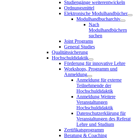
Studiengänge weiterentwickeln
Ordnungsmittel
Elektronische Modulhandbücher
Modulhandbucharchiv
Nach
Modulhandbüchern
suchen
Joint Programs
General Studies
Qualitätssicherung
Hochschuldidaktik
Förderung für innovative Lehre
Workshops, Programm und
Anmeldung
Anmeldung für externe
Teilnehmende der
Hochschuldidaktik
Anmeldung Weitere
Veranstaltungen
Hochschuldidaktik
Datenschutzerklärung für
Veranstaltungen des Referat
Lehre und Studium
Zertifikatsprogramm
Beratung & Coaching