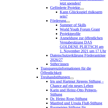
jetzt spenden!
Geförderte Projekte
Kann Glücksspiel risikoarm
sein?
Förderung
Summer of Skills
World Youth Forum Grant
Projektprofile
Anmeldung zur öffentlichen
Vergabesitzung DAS
GOLDENE PLIETSCH am
1. November 2021 um 17 Uhr
Datenschutzerklärung Förderanträge
2026/27
Stifter:innen
Transparenzinformationen für die
Öffentlichkeit
Treuhandstiftungen
Iris und Hartmut Jürgens Stiftung –
Chance auf ein neues Leben
Karin und Heinz-Otto Peitgen-
Stiftung
Dr. Heino Rose-Stiftung
Manfred und Ursula Fluß-Stiftung
Baumeister-Stiftung für