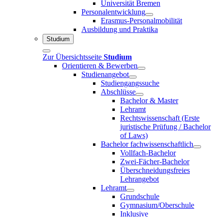
Universität Bremen
Personalentwicklung
Erasmus-Personalmobilität
Ausbildung und Praktika
Studium
Zur Übersichtsseite
Studium
Orientieren & Bewerben
Studienangebot
Studiengangssuche
Abschlüsse
Bachelor & Master
Lehramt
Rechtswissenschaft (Erste
juristische Prüfung / Bachelor
of Laws)
Bachelor fachwissenschaftlich
Vollfach-Bachelor
Zwei-Fächer-Bachelor
Überschneidungsfreies
Lehrangebot
Lehramt
Grundschule
Gymnasium/Oberschule
Inklusive