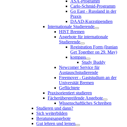
ASA-Programm
Carlo-Schmid-Programm
Go East - Russland in der
Praxis
DAAD-Kurzstipendien
Internationale Studierende
HIST Bremen
Angebote für internationale
Studierende
Registration Form (Iranian
Get Together on 29. May)
kompass
Study Buddy
Newcomer Service für
Austauschstudierende
Freemover - Gaststudium an der
Universität Bremen
Geflüchtete
Praxisorientiert studieren
Fächerübergreifende Angebote
Wissenschaftliches Schreiben
Studieren und dann?
Sich weiterbilden
Beratungsangebote
Gut lehren und lernen