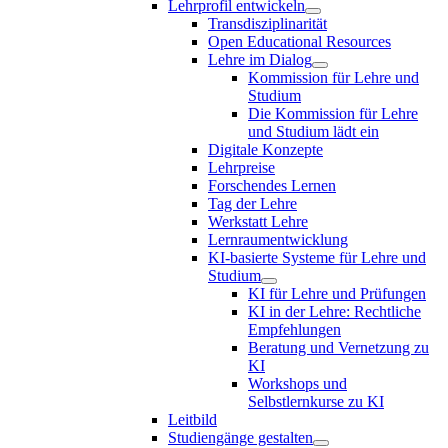
Lehrprofil entwickeln
Transdisziplinarität
Open Educational Resources
Lehre im Dialog
Kommission für Lehre und
Studium
Die Kommission für Lehre
und Studium lädt ein
Digitale Konzepte
Lehrpreise
Forschendes Lernen
Tag der Lehre
Werkstatt Lehre
Lernraumentwicklung
KI-basierte Systeme für Lehre und
Studium
KI für Lehre und Prüfungen
KI in der Lehre: Rechtliche
Empfehlungen
Beratung und Vernetzung zu
KI
Workshops und
Selbstlernkurse zu KI
Leitbild
Studiengänge gestalten