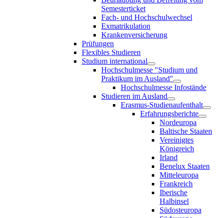
Semesterticket
Fach- und Hochschulwechsel
Exmatrikulation
Krankenversicherung
Prüfungen
Flexibles Studieren
Studium international
Hochschulmesse "Studium und
Praktikum im Ausland"
Hochschulmesse Infostände
Studieren im Ausland
Erasmus-Studienaufenthalt
Erfahrungsberichte
Nordeuropa
Baltische Staaten
Vereinigtes
Königreich
Irland
Benelux Staaten
Mitteleuropa
Frankreich
Iberische
Halbinsel
Südosteuropa