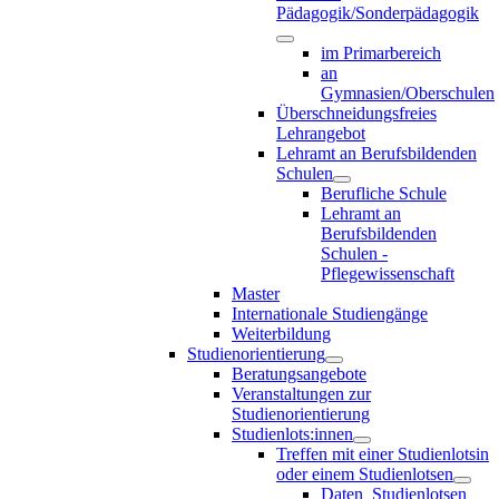
Pädagogik/Sonderpädagogik
im Primarbereich
an
Gymnasien/Oberschulen
Überschneidungsfreies
Lehrangebot
Lehramt an Berufsbildenden
Schulen
Berufliche Schule
Lehramt an
Berufsbildenden
Schulen -
Pflegewissenschaft
Master
Internationale Studiengänge
Weiterbildung
Studienorientierung
Beratungsangebote
Veranstaltungen zur
Studienorientierung
Studienlots:innen
Treffen mit einer Studienlotsin
oder einem Studienlotsen
Daten_Studienlotsen