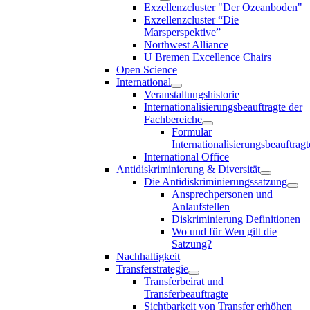
Exzellenzcluster "Der Ozeanboden"
Exzellenzcluster “Die
Marsperspektive”
Northwest Alliance
U Bremen Excellence Chairs
Open Science
International
Veranstaltungshistorie
Internationalisierungsbeauftragte der
Fachbereiche
Formular
Internationalisierungsbeauftragt
International Office
Antidiskriminierung & Diversität
Die Antidiskriminierungssatzung
Ansprechpersonen und
Anlaufstellen
Diskriminierung Definitionen
Wo und für Wen gilt die
Satzung?
Nachhaltigkeit
Transferstrategie
Transferbeirat und
Transferbeauftragte
Sichtbarkeit von Transfer erhöhen