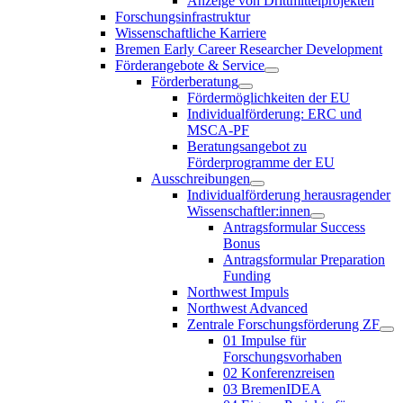
Anzeige von Drittmittelprojekten
Forschungsinfrastruktur
Wissenschaftliche Karriere
Bremen Early Career Researcher Development
Förderangebote & Service
Förderberatung
Fördermöglichkeiten der EU
Individualförderung: ERC und
MSCA-PF
Beratungsangebot zu
Förderprogramme der EU
Ausschreibungen
Individualförderung herausragender
Wissenschaftler:innen
Antragsformular Success
Bonus
Antragsformular Preparation
Funding
Northwest Impuls
Northwest Advanced
Zentrale Forschungsförderung ZF
01 Impulse für
Forschungsvorhaben
02 Konferenzreisen
03 BremenIDEA