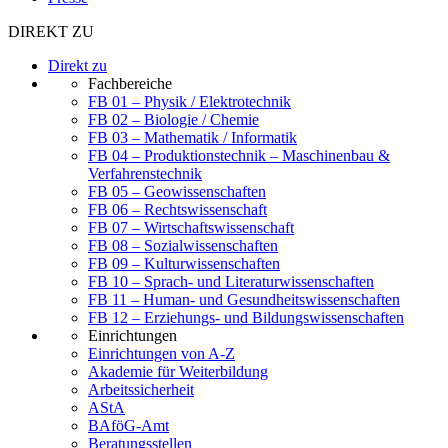
DIREKT ZU
Direkt zu
Fachbereiche
FB 01 – Physik / Elektrotechnik
FB 02 – Biologie / Chemie
FB 03 – Mathematik / Informatik
FB 04 – Produktionstechnik – Maschinenbau &
Verfahrenstechnik
FB 05 – Geowissenschaften
FB 06 – Rechtswissenschaft
FB 07 – Wirtschaftswissenschaft
FB 08 – Sozialwissenschaften
FB 09 – Kulturwissenschaften
FB 10 – Sprach- und Literaturwissenschaften
FB 11 – Human- und Gesundheitswissenschaften
FB 12 – Erziehungs- und Bildungswissenschaften
Einrichtungen
Einrichtungen von A-Z
Akademie für Weiterbildung
Arbeitssicherheit
AStA
BAföG-Amt
Beratungsstellen