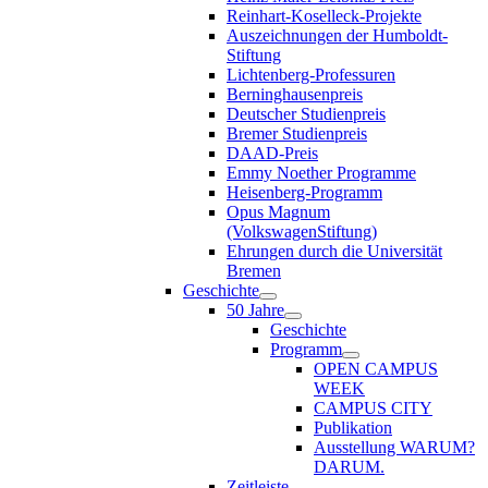
Reinhart-Koselleck-Projekte
Auszeichnungen der Humboldt-
Stiftung
Lichtenberg-Professuren
Berninghausenpreis
Deutscher Studienpreis
Bremer Studienpreis
DAAD-Preis
Emmy Noether Programme
Heisenberg-Programm
Opus Magnum
(VolkswagenStiftung)
Ehrungen durch die Universität
Bremen
Geschichte
50 Jahre
Geschichte
Programm
OPEN CAMPUS
WEEK
CAMPUS CITY
Publikation
Ausstellung WARUM?
DARUM.
Zeitleiste