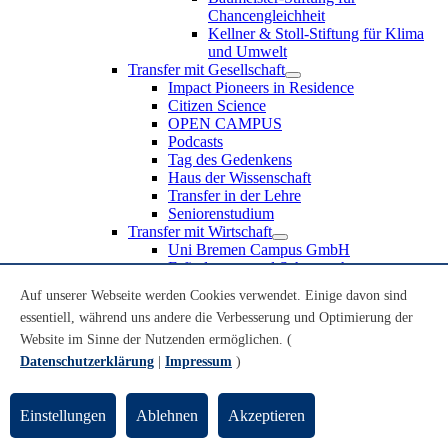
Chancengleichheit
Kellner & Stoll-Stiftung für Klima
und Umwelt
Transfer mit Gesellschaft
Impact Pioneers in Residence
Citizen Science
OPEN CAMPUS
Podcasts
Tag des Gedenkens
Haus der Wissenschaft
Transfer in der Lehre
Seniorenstudium
Transfer mit Wirtschaft
Uni Bremen Campus GmbH
Erfindungen und Schutzrechte
Partnerschaften und Beteiligungen
Auf unserer Webseite werden Cookies verwendet. Einige davon sind
Recruiting an der Universität Bremen
essentiell, während uns andere die Verbesserung und Optimierung der
Weiterbildung an der Universität Bremen
Transfer mit Schule
Website im Sinne der Nutzenden ermöglichen. (
Schülerinnen und Schüler
Datenschutzerklärung
|
Impressum
)
MINT-Schnupperstudium
Schulklassen
Lehrkräfte
Einstellungen
Ablehnen
Akzeptieren
Gründungsunterstützung
UniTransfer - Servicestelle für Transferaktivitäten