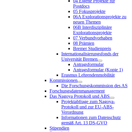
04 Eigene Projekte für
Postdocs
05 Fokusprojekte
06A Explorationsprojekte zu
neuen Themen
06B Interdisziplinäre
Explorationsprojekte
07 Verbundvorhaben
08 Prämien
Bremer Studienpreis
Internationalisierungsfonds der
Universität Bremen
Antragsformular
Antragsformular (Kopie 1)
Erasmus Lehrendenmobilität
Kommissionen
Die Forschungskommission des AS
Forschungsdatenmanagement
Das Nagoya Protokoll und ABS
Projektabfrage zum Nagoya-
Protokoll und zur EU-ABS-
Verordnung
Informationen zum Datenschutz
gemäß Art. 13 DS-GVO
Stipendien