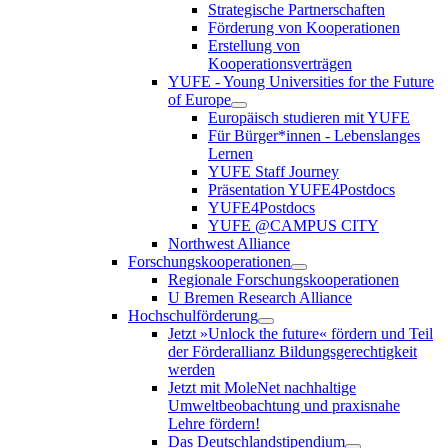
Strategische Partnerschaften
Förderung von Kooperationen
Erstellung von
Kooperationsverträgen
YUFE - Young Universities for the Future
of Europe
Europäisch studieren mit YUFE
Für Bürger*innen - Lebenslanges
Lernen
YUFE Staff Journey
Präsentation YUFE4Postdocs
YUFE4Postdocs
YUFE @CAMPUS CITY
Northwest Alliance
Forschungskooperationen
Regionale Forschungskooperationen
U Bremen Research Alliance
Hochschulförderung
Jetzt »Unlock the future« fördern und Teil
der Förderallianz Bildungsgerechtigkeit
werden
Jetzt mit MoleNet nachhaltige
Umweltbeobachtung und praxisnahe
Lehre fördern!
Das Deutschlandstipendium