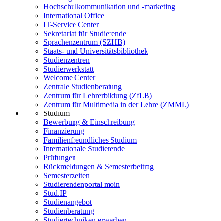
Hochschulkommunikation und -marketing
International Office
IT-Service Center
Sekretariat für Studierende
Sprachenzentrum (SZHB)
Staats- und Universitätsbibliothek
Studienzentren
Studierwerkstatt
Welcome Center
Zentrale Studienberatung
Zentrum für Lehrerbildung (ZfLB)
Zentrum für Multimedia in der Lehre (ZMML)
Studium
Bewerbung & Einschreibung
Finanzierung
Familienfreundliches Studium
Internationale Studierende
Prüfungen
Rückmeldungen & Semesterbeitrag
Semesterzeiten
Studierendenportal moin
Stud.IP
Studienangebot
Studienberatung
Studiertechniken erwerben