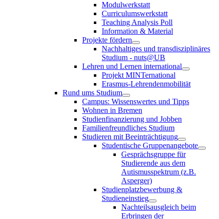
Modulwerkstatt
Curriculumswerkstatt
Teaching Analysis Poll
Information & Material
Projekte fördern
Nachhaltiges und transdisziplinäres
Studium - nuts@UB
Lehren und Lernen international
Projekt MINTernational
Erasmus-Lehrendenmobilität
Rund ums Studium
Campus: Wissenswertes und Tipps
Wohnen in Bremen
Studienfinanzierung und Jobben
Familienfreundliches Studium
Studieren mit Beeinträchtigung
Studentische Gruppenangebote
Gesprächsgruppe für
Studierende aus dem
Autismusspektrum (z.B.
Asperger)
Studienplatzbewerbung &
Studieneinstieg
Nachteilsausgleich beim
Erbringen der