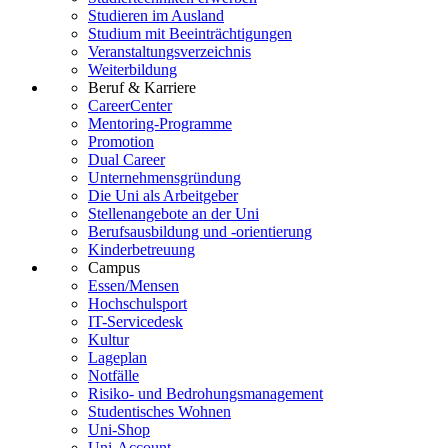
Studieren im Ausland
Studium mit Beeinträchtigungen
Veranstaltungsverzeichnis
Weiterbildung
Beruf & Karriere
CareerCenter
Mentoring-Programme
Promotion
Dual Career
Unternehmensgründung
Die Uni als Arbeitgeber
Stellenangebote an der Uni
Berufsausbildung und -orientierung
Kinderbetreuung
Campus
Essen/Mensen
Hochschulsport
IT-Servicedesk
Kultur
Lageplan
Notfälle
Risiko- und Bedrohungsmanagement
Studentisches Wohnen
Uni-Shop
Uni-Account