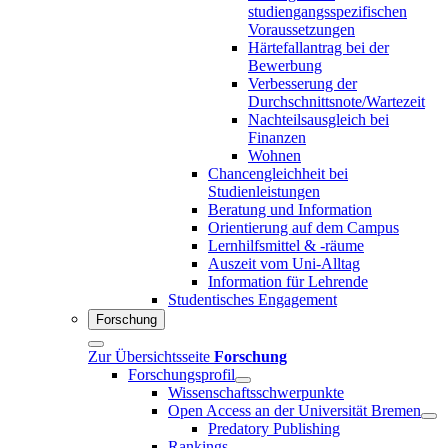
studiengangsspezifischen
Voraussetzungen
Härtefallantrag bei der
Bewerbung
Verbesserung der
Durchschnittsnote/Wartezeit
Nachteilsausgleich bei
Finanzen
Wohnen
Chancengleichheit bei
Studienleistungen
Beratung und Information
Orientierung auf dem Campus
Lernhilfsmittel & -räume
Auszeit vom Uni-Alltag
Information für Lehrende
Studentisches Engagement
Forschung
Zur Übersichtsseite
Forschung
Forschungsprofil
Wissenschaftsschwerpunkte
Open Access an der Universität Bremen
Predatory Publishing
Rankings