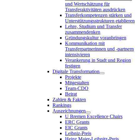
und Wertschätzung für
Transferaktivitäten ausdrücken
Transferkompetenzen stärken und
Unterstützungsstrukturen etablieren
Lehre, Studium und Transfer
zusammendenken
Gründungskultur voranbringen
Kommunikation mit
Transferpartnerinnen und -partnern
intensivieren
Verankerung in Stadt und Region
festigen
Digitale Transformation
Projekte
Mitgestalten
Team-CDO
Beirat
Zahlen & Fakten
Rankings
Auszeichnungen
U Bremen Excellence Chairs
ERC Grants
EIC Grants
Leibniz-Preis
Heinz Maier-Leibnitz-Preis