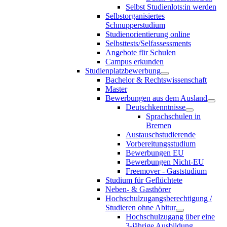
Selbst Studienlots:in werden
Selbstorganisiertes
Schnupperstudium
Studienorientierung online
Selbsttests/Selfassessments
Angebote für Schulen
Campus erkunden
Studienplatzbewerbung
Bachelor & Rechtswissenschaft
Master
Bewerbungen aus dem Ausland
Deutschkenntnisse
Sprachschulen in
Bremen
Austauschstudierende
Vorbereitungsstudium
Bewerbungen EU
Bewerbungen Nicht-EU
Freemover - Gaststudium
Studium für Geflüchtete
Neben- & Gasthörer
Hochschulzugangsberechtigung /
Studieren ohne Abitur
Hochschulzugang über eine
3-jährige Ausbildung