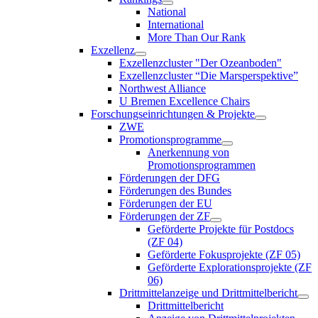
National
International
More Than Our Rank
Exzellenz
Exzellenzcluster "Der Ozeanboden"
Exzellenzcluster “Die Marsperspektive”
Northwest Alliance
U Bremen Excellence Chairs
Forschungseinrichtungen & Projekte
ZWE
Promotionsprogramme
Anerkennung von
Promotionsprogrammen
Förderungen der DFG
Förderungen des Bundes
Förderungen der EU
Förderungen der ZF
Geförderte Projekte für Postdocs
(ZF 04)
Geförderte Fokusprojekte (ZF 05)
Geförderte Explorationsprojekte (ZF
06)
Drittmittelanzeige und Drittmittelbericht
Drittmittelbericht