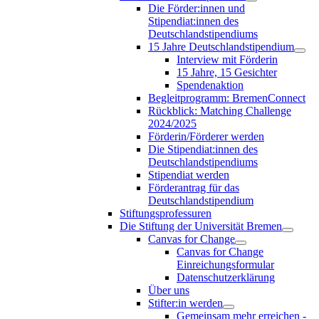
Die Förder:innen und
Stipendiat:innen des
Deutschlandstipendiums
15 Jahre Deutschlandstipendium
Interview mit Förderin
15 Jahre, 15 Gesichter
Spendenaktion
Begleitprogramm: BremenConnect
Rückblick: Matching Challenge
2024/2025
Förderin/Förderer werden
Die Stipendiat:innen des
Deutschlandstipendiums
Stipendiat werden
Förderantrag für das
Deutschlandstipendium
Stiftungsprofessuren
Die Stiftung der Universität Bremen
Canvas for Change
Canvas for Change
Einreichungsformular
Datenschutzerklärung
Über uns
Stifter:in werden
Gemeinsam mehr erreichen -