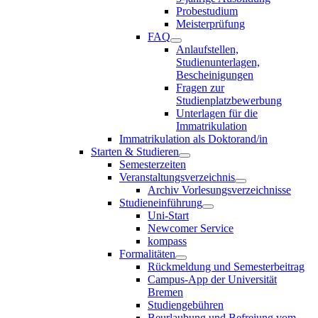
Probestudium
Meisterprüfung
FAQ
Anlaufstellen,
Studienunterlagen,
Bescheinigungen
Fragen zur
Studienplatzbewerbung
Unterlagen für die
Immatrikulation
Immatrikulation als Doktorand/in
Starten & Studieren
Semesterzeiten
Veranstaltungsverzeichnis
Archiv Vorlesungsverzeichnisse
Studieneinführung
Uni-Start
Newcomer Service
kompass
Formalitäten
Rückmeldung und Semesterbeitrag
Campus-App der Universität
Bremen
Studiengebühren
Beurlaubung und Befreiung vom