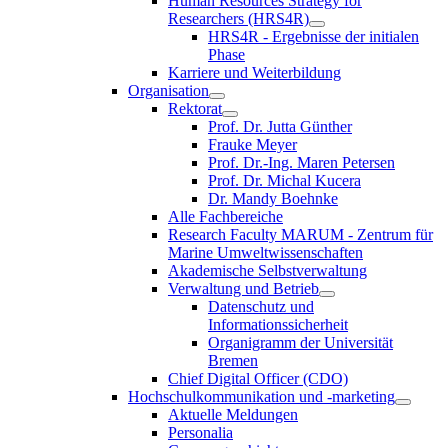
Human Resources Strategy for
Researchers (HRS4R)
HRS4R - Ergebnisse der initialen
Phase
Karriere und Weiterbildung
Organisation
Rektorat
Prof. Dr. Jutta Günther
Frauke Meyer
Prof. Dr.-Ing. Maren Petersen
Prof. Dr. Michal Kucera
Dr. Mandy Boehnke
Alle Fachbereiche
Research Faculty MARUM - Zentrum für
Marine Umweltwissenschaften
Akademische Selbstverwaltung
Verwaltung und Betrieb
Datenschutz und
Informationssicherheit
Organigramm der Universität
Bremen
Chief Digital Officer (CDO)
Hochschulkommunikation und -marketing
Aktuelle Meldungen
Personalia