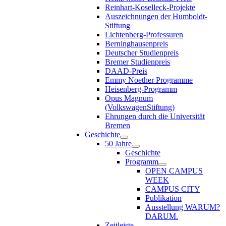
Reinhart-Koselleck-Projekte
Auszeichnungen der Humboldt-
Stiftung
Lichtenberg-Professuren
Berninghausenpreis
Deutscher Studienpreis
Bremer Studienpreis
DAAD-Preis
Emmy Noether Programme
Heisenberg-Programm
Opus Magnum
(VolkswagenStiftung)
Ehrungen durch die Universität
Bremen
Geschichte
50 Jahre
Geschichte
Programm
OPEN CAMPUS
WEEK
CAMPUS CITY
Publikation
Ausstellung WARUM?
DARUM.
Zeitleiste