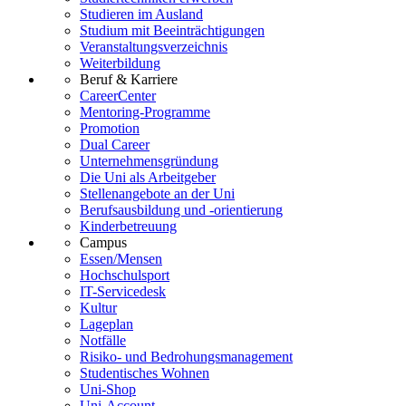
Studieren im Ausland
Studium mit Beeinträchtigungen
Veranstaltungsverzeichnis
Weiterbildung
Beruf & Karriere
CareerCenter
Mentoring-Programme
Promotion
Dual Career
Unternehmensgründung
Die Uni als Arbeitgeber
Stellenangebote an der Uni
Berufsausbildung und -orientierung
Kinderbetreuung
Campus
Essen/Mensen
Hochschulsport
IT-Servicedesk
Kultur
Lageplan
Notfälle
Risiko- und Bedrohungsmanagement
Studentisches Wohnen
Uni-Shop
Uni-Account