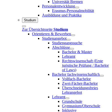
Universität Bremen
Personalentwicklung
Erasmus-Personalmobilität
Ausbildung und Praktika
Studium
Zur Übersichtsseite
Studium
Orientieren & Bewerben
Studienangebot
Studiengangssuche
Abschlüsse
Bachelor & Master
Lehramt
Rechtswissenschaft (Erste
juristische Prüfung / Bachelor
of Laws)
Bachelor fachwissenschaftlich
Vollfach-Bachelor
Zwei-Fächer-Bachelor
Überschneidungsfreies
Lehrangebot
Lehramt
Grundschule
Gymnasium/Oberschule
Inklusive