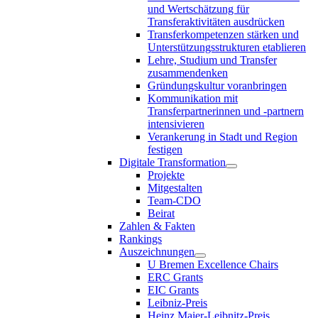
und Wertschätzung für
Transferaktivitäten ausdrücken
Transferkompetenzen stärken und
Unterstützungsstrukturen etablieren
Lehre, Studium und Transfer
zusammendenken
Gründungskultur voranbringen
Kommunikation mit
Transferpartnerinnen und -partnern
intensivieren
Verankerung in Stadt und Region
festigen
Digitale Transformation
Projekte
Mitgestalten
Team-CDO
Beirat
Zahlen & Fakten
Rankings
Auszeichnungen
U Bremen Excellence Chairs
ERC Grants
EIC Grants
Leibniz-Preis
Heinz Maier-Leibnitz-Preis