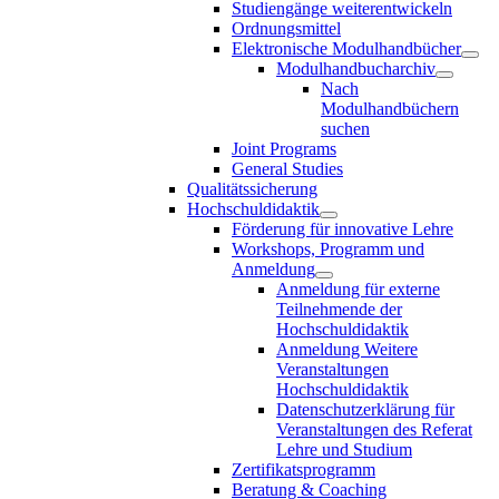
Studiengänge weiterentwickeln
Ordnungsmittel
Elektronische Modulhandbücher
Modulhandbucharchiv
Nach
Modulhandbüchern
suchen
Joint Programs
General Studies
Qualitätssicherung
Hochschuldidaktik
Förderung für innovative Lehre
Workshops, Programm und
Anmeldung
Anmeldung für externe
Teilnehmende der
Hochschuldidaktik
Anmeldung Weitere
Veranstaltungen
Hochschuldidaktik
Datenschutzerklärung für
Veranstaltungen des Referat
Lehre und Studium
Zertifikatsprogramm
Beratung & Coaching