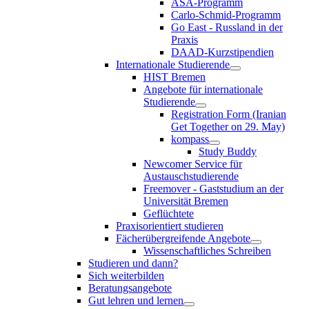
ASA-Programm
Carlo-Schmid-Programm
Go East - Russland in der
Praxis
DAAD-Kurzstipendien
Internationale Studierende
HIST Bremen
Angebote für internationale
Studierende
Registration Form (Iranian
Get Together on 29. May)
kompass
Study Buddy
Newcomer Service für
Austauschstudierende
Freemover - Gaststudium an der
Universität Bremen
Geflüchtete
Praxisorientiert studieren
Fächerübergreifende Angebote
Wissenschaftliches Schreiben
Studieren und dann?
Sich weiterbilden
Beratungsangebote
Gut lehren und lernen