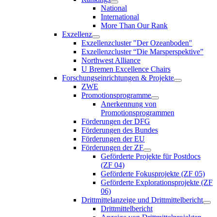
National
International
More Than Our Rank
Exzellenz
Exzellenzcluster "Der Ozeanboden"
Exzellenzcluster “Die Marsperspektive”
Northwest Alliance
U Bremen Excellence Chairs
Forschungseinrichtungen & Projekte
ZWE
Promotionsprogramme
Anerkennung von
Promotionsprogrammen
Förderungen der DFG
Förderungen des Bundes
Förderungen der EU
Förderungen der ZF
Geförderte Projekte für Postdocs
(ZF 04)
Geförderte Fokusprojekte (ZF 05)
Geförderte Explorationsprojekte (ZF
06)
Drittmittelanzeige und Drittmittelbericht
Drittmittelbericht