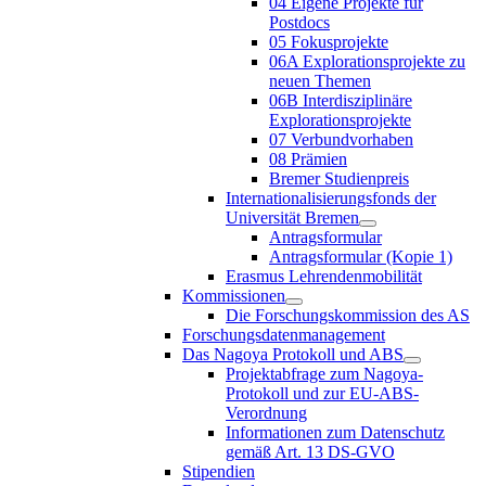
04 Eigene Projekte für
Postdocs
05 Fokusprojekte
06A Explorationsprojekte zu
neuen Themen
06B Interdisziplinäre
Explorationsprojekte
07 Verbundvorhaben
08 Prämien
Bremer Studienpreis
Internationalisierungsfonds der
Universität Bremen
Antragsformular
Antragsformular (Kopie 1)
Erasmus Lehrendenmobilität
Kommissionen
Die Forschungskommission des AS
Forschungsdatenmanagement
Das Nagoya Protokoll und ABS
Projektabfrage zum Nagoya-
Protokoll und zur EU-ABS-
Verordnung
Informationen zum Datenschutz
gemäß Art. 13 DS-GVO
Stipendien