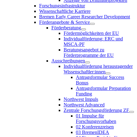
Anzeige von Drittmittelprojekten
Forschungsinfrastruktur
Wissenschaftliche Karriere
Bremen Early Career Researcher Development
Förderangebote & Service
Förderberatung
Fördermöglichkeiten der EU
Individualförderung: ERC und
MSCA-PF
Beratungsangebot zu
Förderprogramme der EU
Ausschreibungen
Individualförderung herausragender
Wissenschaftler:innen
Antragsformular Success
Bonus
Antragsformular Preparation
Funding
Northwest Impuls
Northwest Advanced
Zentrale Forschungsförderung ZF
01 Impulse für
Forschungsvorhaben
02 Konferenzreisen
03 BremenIDEA