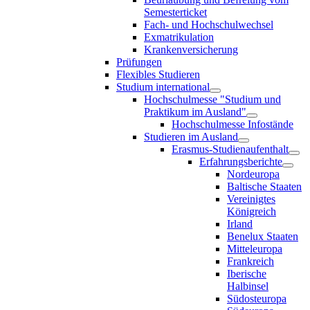
Semesterticket
Fach- und Hochschulwechsel
Exmatrikulation
Krankenversicherung
Prüfungen
Flexibles Studieren
Studium international
Hochschulmesse "Studium und
Praktikum im Ausland"
Hochschulmesse Infostände
Studieren im Ausland
Erasmus-Studienaufenthalt
Erfahrungsberichte
Nordeuropa
Baltische Staaten
Vereinigtes
Königreich
Irland
Benelux Staaten
Mitteleuropa
Frankreich
Iberische
Halbinsel
Südosteuropa