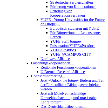
Strategische Partnerschaften
Förderung von Kooperationen
Erstellung von
Kooperationsverträgen
YUFE - Young Universities for the Future
of Europe
Europäisch studieren mit YUFE
Für Bürger*innen - Lebenslanges
Lernen
YUFE Staff Journey
Präsentation YUFE4Postdocs
YUFE4Postdocs
YUFE @CAMPUS CITY
Northwest Alliance
Forschungskooperationen
Regionale Forschungskooperationen
U Bremen Research Alliance
Hochschulförderung
Jetzt »Unlock the future« fördern und Teil
der Förderallianz Bildungsgerechtigkeit
werden
Jetzt mit MoleNet nachhaltige
Umweltbeobachtung und praxisnahe
Lehre fördern!
Das Deutschlandstipendium