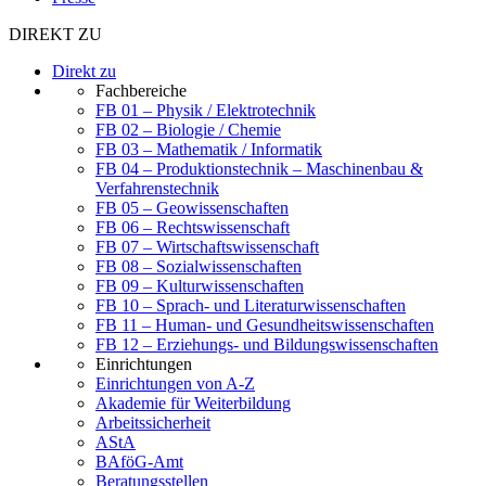
DIREKT ZU
Direkt zu
Fachbereiche
FB 01 – Physik / Elektrotechnik
FB 02 – Biologie / Chemie
FB 03 – Mathematik / Informatik
FB 04 – Produktionstechnik – Maschinenbau &
Verfahrenstechnik
FB 05 – Geowissenschaften
FB 06 – Rechtswissenschaft
FB 07 – Wirtschaftswissenschaft
FB 08 – Sozialwissenschaften
FB 09 – Kulturwissenschaften
FB 10 – Sprach- und Literaturwissenschaften
FB 11 – Human- und Gesundheitswissenschaften
FB 12 – Erziehungs- und Bildungswissenschaften
Einrichtungen
Einrichtungen von A-Z
Akademie für Weiterbildung
Arbeitssicherheit
AStA
BAföG-Amt
Beratungsstellen