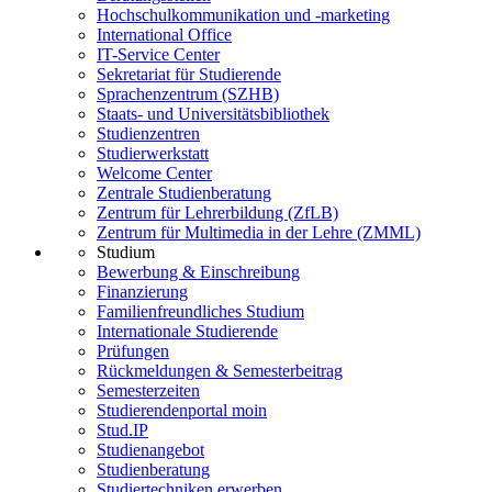
Hochschulkommunikation und -marketing
International Office
IT-Service Center
Sekretariat für Studierende
Sprachenzentrum (SZHB)
Staats- und Universitätsbibliothek
Studienzentren
Studierwerkstatt
Welcome Center
Zentrale Studienberatung
Zentrum für Lehrerbildung (ZfLB)
Zentrum für Multimedia in der Lehre (ZMML)
Studium
Bewerbung & Einschreibung
Finanzierung
Familienfreundliches Studium
Internationale Studierende
Prüfungen
Rückmeldungen & Semesterbeitrag
Semesterzeiten
Studierendenportal moin
Stud.IP
Studienangebot
Studienberatung
Studiertechniken erwerben