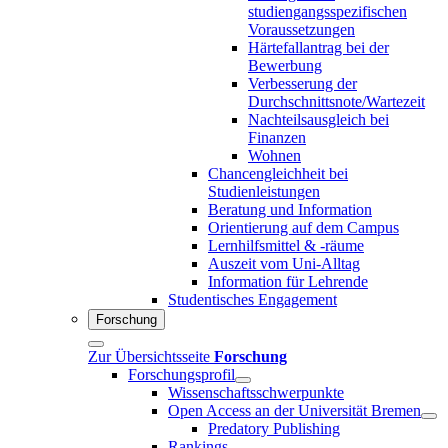
studiengangsspezifischen
Voraussetzungen
Härtefallantrag bei der
Bewerbung
Verbesserung der
Durchschnittsnote/Wartezeit
Nachteilsausgleich bei
Finanzen
Wohnen
Chancengleichheit bei
Studienleistungen
Beratung und Information
Orientierung auf dem Campus
Lernhilfsmittel & -räume
Auszeit vom Uni-Alltag
Information für Lehrende
Studentisches Engagement
Forschung
Zur Übersichtsseite
Forschung
Forschungsprofil
Wissenschaftsschwerpunkte
Open Access an der Universität Bremen
Predatory Publishing
Rankings