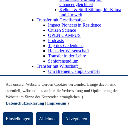
Chancengleichheit
Kellner & Stoll-Stiftung für Klima
und Umwelt
Transfer mit Gesellschaft
Impact Pioneers in Residence
Citizen Science
OPEN CAMPUS
Podcasts
Tag des Gedenkens
Haus der Wissenschaft
Transfer in der Lehre
Seniorenstudium
Transfer mit Wirtschaft
Uni Bremen Campus GmbH
Erfindungen und Schutzrechte
Partnerschaften und Beteiligungen
Auf unserer Webseite werden Cookies verwendet. Einige davon sind
Recruiting an der Universität Bremen
essentiell, während uns andere die Verbesserung und Optimierung der
Weiterbildung an der Universität Bremen
Transfer mit Schule
Website im Sinne der Nutzenden ermöglichen. (
Schülerinnen und Schüler
Datenschutzerklärung
|
Impressum
)
MINT-Schnupperstudium
Schulklassen
Lehrkräfte
Einstellungen
Ablehnen
Akzeptieren
Gründungsunterstützung
UniTransfer - Servicestelle für Transferaktivitäten