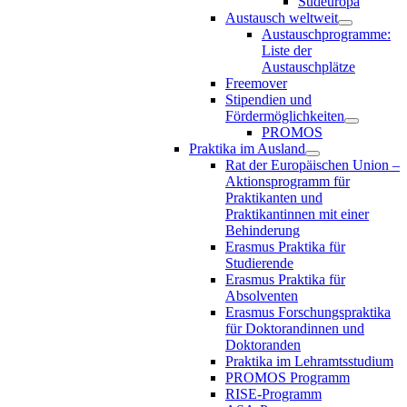
Südeuropa
Austausch weltweit
Austauschprogramme:
Liste der
Austauschplätze
Freemover
Stipendien und
Fördermöglichkeiten
PROMOS
Praktika im Ausland
Rat der Europäischen Union –
Aktionsprogramm für
Praktikanten und
Praktikantinnen mit einer
Behinderung
Erasmus Praktika für
Studierende
Erasmus Praktika für
Absolventen
Erasmus Forschungspraktika
für Doktorandinnen und
Doktoranden
Praktika im Lehramtsstudium
PROMOS Programm
RISE-Programm