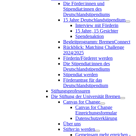
Die Förder:innen und
Stipendiat:innen des
Deutschlandstipendiums
15 Jahre Deutschlandstipendium
Interview mit Förderin
15 Jahre, 15 Gesichter
Spendenaktion
Begleitprogramm: BremenConnect
Rückblick: Matching Challenge
2024/2025
Förderin/Förderer werden
Die Stipendiat:innen des
Deutschlandstipendiums
Stipendiat werden
Förderantrag für das
Deutschlandstipendium
Stiftungsprofessuren
Die Stiftung der Universität Bremen
Canvas for Change
Canvas for Change
Einreichungsformular
Datenschutzerklärung
Über uns
Stifter:in werden
Gemeinsam mehr erreichen -