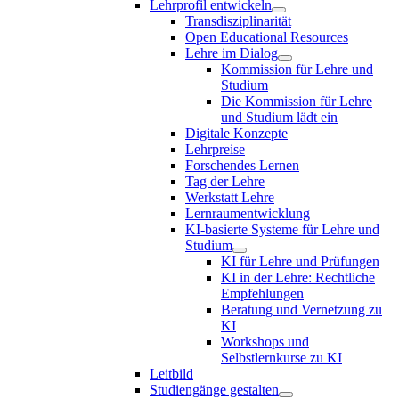
Lehrprofil entwickeln
Transdisziplinarität
Open Educational Resources
Lehre im Dialog
Kommission für Lehre und
Studium
Die Kommission für Lehre
und Studium lädt ein
Digitale Konzepte
Lehrpreise
Forschendes Lernen
Tag der Lehre
Werkstatt Lehre
Lernraumentwicklung
KI-basierte Systeme für Lehre und
Studium
KI für Lehre und Prüfungen
KI in der Lehre: Rechtliche
Empfehlungen
Beratung und Vernetzung zu
KI
Workshops und
Selbstlernkurse zu KI
Leitbild
Studiengänge gestalten