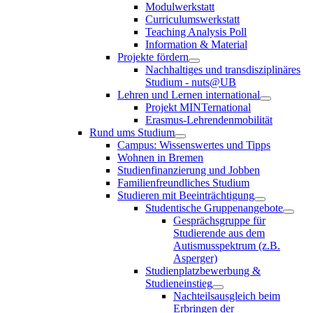
Modulwerkstatt
Curriculumswerkstatt
Teaching Analysis Poll
Information & Material
Projekte fördern
Nachhaltiges und transdisziplinäres
Studium - nuts@UB
Lehren und Lernen international
Projekt MINTernational
Erasmus-Lehrendenmobilität
Rund ums Studium
Campus: Wissenswertes und Tipps
Wohnen in Bremen
Studienfinanzierung und Jobben
Familienfreundliches Studium
Studieren mit Beeinträchtigung
Studentische Gruppenangebote
Gesprächsgruppe für
Studierende aus dem
Autismusspektrum (z.B.
Asperger)
Studienplatzbewerbung &
Studieneinstieg
Nachteilsausgleich beim
Erbringen der