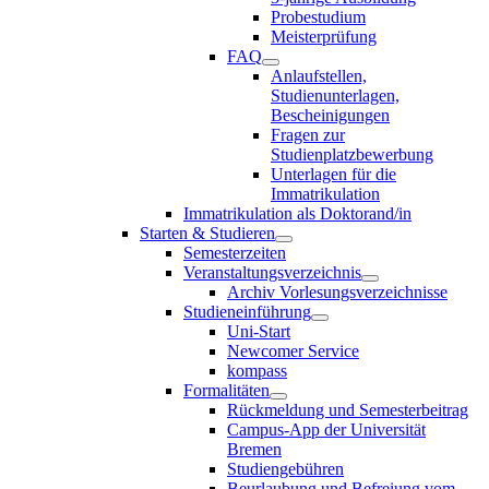
Probestudium
Meisterprüfung
FAQ
Anlaufstellen,
Studienunterlagen,
Bescheinigungen
Fragen zur
Studienplatzbewerbung
Unterlagen für die
Immatrikulation
Immatrikulation als Doktorand/in
Starten & Studieren
Semesterzeiten
Veranstaltungsverzeichnis
Archiv Vorlesungsverzeichnisse
Studieneinführung
Uni-Start
Newcomer Service
kompass
Formalitäten
Rückmeldung und Semesterbeitrag
Campus-App der Universität
Bremen
Studiengebühren
Beurlaubung und Befreiung vom