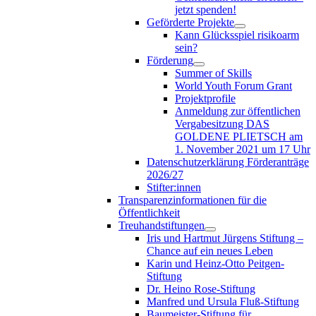
jetzt spenden!
Geförderte Projekte
Kann Glücksspiel risikoarm
sein?
Förderung
Summer of Skills
World Youth Forum Grant
Projektprofile
Anmeldung zur öffentlichen
Vergabesitzung DAS
GOLDENE PLIETSCH am
1. November 2021 um 17 Uhr
Datenschutzerklärung Förderanträge
2026/27
Stifter:innen
Transparenzinformationen für die
Öffentlichkeit
Treuhandstiftungen
Iris und Hartmut Jürgens Stiftung –
Chance auf ein neues Leben
Karin und Heinz-Otto Peitgen-
Stiftung
Dr. Heino Rose-Stiftung
Manfred und Ursula Fluß-Stiftung
Baumeister-Stiftung für