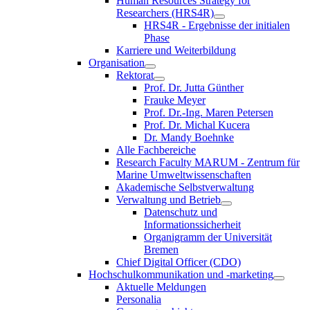
Human Resources Strategy for
Researchers (HRS4R)
HRS4R - Ergebnisse der initialen
Phase
Karriere und Weiterbildung
Organisation
Rektorat
Prof. Dr. Jutta Günther
Frauke Meyer
Prof. Dr.-Ing. Maren Petersen
Prof. Dr. Michal Kucera
Dr. Mandy Boehnke
Alle Fachbereiche
Research Faculty MARUM - Zentrum für
Marine Umweltwissenschaften
Akademische Selbstverwaltung
Verwaltung und Betrieb
Datenschutz und
Informationssicherheit
Organigramm der Universität
Bremen
Chief Digital Officer (CDO)
Hochschulkommunikation und -marketing
Aktuelle Meldungen
Personalia