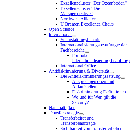
Exzellenzcluster "Der Ozeanboden"
Exzellenzcluster “Die
Marsperspektive”
Northwest Alliance
U Bremen Excellence Chairs
Open Science
International
Veranstaltungshistorie
Internationalisierungsbeauftragte der
Fachbereiche
Formular
Internationalisierungsbeauftragt
International Office
Antidiskriminierung & Diversität
Die Antidiskriminierungssatzung
Ansprechpersonen und
Anlaufstellen
Diskriminierung Definitionen
Wo und für Wen gilt die
Satzung?
Nachhaltigkeit
Transferstrategie
Transferbeirat und
Transferbeauftragte
Sichtbarkeit von Transfer erhöhen