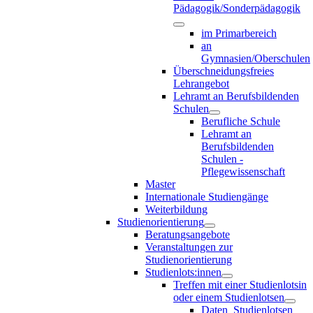
Pädagogik/Sonderpädagogik
im Primarbereich
an
Gymnasien/Oberschulen
Überschneidungsfreies
Lehrangebot
Lehramt an Berufsbildenden
Schulen
Berufliche Schule
Lehramt an
Berufsbildenden
Schulen -
Pflegewissenschaft
Master
Internationale Studiengänge
Weiterbildung
Studienorientierung
Beratungsangebote
Veranstaltungen zur
Studienorientierung
Studienlots:innen
Treffen mit einer Studienlotsin
oder einem Studienlotsen
Daten_Studienlotsen