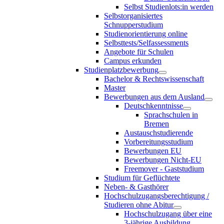
Selbst Studienlots:in werden
Selbstorganisiertes
Schnupperstudium
Studienorientierung online
Selbsttests/Selfassessments
Angebote für Schulen
Campus erkunden
Studienplatzbewerbung
Bachelor & Rechtswissenschaft
Master
Bewerbungen aus dem Ausland
Deutschkenntnisse
Sprachschulen in
Bremen
Austauschstudierende
Vorbereitungsstudium
Bewerbungen EU
Bewerbungen Nicht-EU
Freemover - Gaststudium
Studium für Geflüchtete
Neben- & Gasthörer
Hochschulzugangsberechtigung /
Studieren ohne Abitur
Hochschulzugang über eine
3-jährige Ausbildung