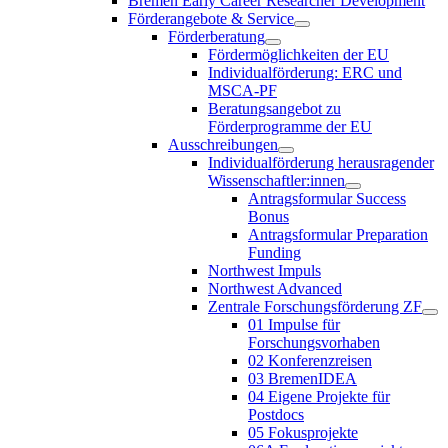
Bremen Early Career Researcher Development
Förderangebote & Service
Förderberatung
Fördermöglichkeiten der EU
Individualförderung: ERC und
MSCA-PF
Beratungsangebot zu
Förderprogramme der EU
Ausschreibungen
Individualförderung herausragender
Wissenschaftler:innen
Antragsformular Success
Bonus
Antragsformular Preparation
Funding
Northwest Impuls
Northwest Advanced
Zentrale Forschungsförderung ZF
01 Impulse für
Forschungsvorhaben
02 Konferenzreisen
03 BremenIDEA
04 Eigene Projekte für
Postdocs
05 Fokusprojekte