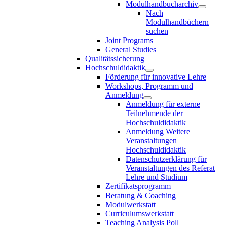
Modulhandbucharchiv
Nach
Modulhandbüchern
suchen
Joint Programs
General Studies
Qualitätssicherung
Hochschuldidaktik
Förderung für innovative Lehre
Workshops, Programm und
Anmeldung
Anmeldung für externe
Teilnehmende der
Hochschuldidaktik
Anmeldung Weitere
Veranstaltungen
Hochschuldidaktik
Datenschutzerklärung für
Veranstaltungen des Referat
Lehre und Studium
Zertifikatsprogramm
Beratung & Coaching
Modulwerkstatt
Curriculumswerkstatt
Teaching Analysis Poll