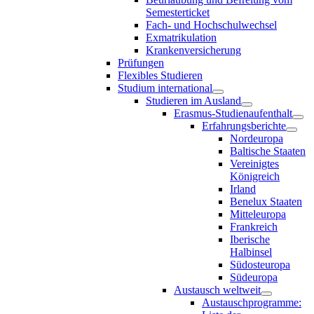
Semesterticket
Fach- und Hochschulwechsel
Exmatrikulation
Krankenversicherung
Prüfungen
Flexibles Studieren
Studium international
Studieren im Ausland
Erasmus-Studienaufenthalt
Erfahrungsberichte
Nordeuropa
Baltische Staaten
Vereinigtes
Königreich
Irland
Benelux Staaten
Mitteleuropa
Frankreich
Iberische
Halbinsel
Südosteuropa
Südeuropa
Austausch weltweit
Austauschprogramme: