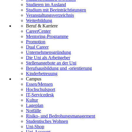
Studieren im Ausland
Studium mit Beeinträchtigungen
Veranstaltungsverzeichnis
Weiterbildung
Beruf & Karriere
CareerCenter
Mentoring-Programme
Promotion
Dual Career
Unternehmensgründung
Die Uni als Arbeitgeber
Stellenangebote an der Uni
Berufsausbildung und -orientierung
Kinderbetreuung
Campus
Essen/Mensen
Hochschulsport
IT-Servicedesk
Kultur
Lageplan
Notfälle
Risiko- und Bedrohungsmanagement
Studentisches Wohnen
Uni-Shop
Uni-Account