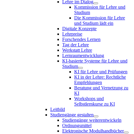
Lehre im Dialog
Kommission für Lehre und
Studium
Die Kommission für Lehre
und Studium lädt ein
Digitale Konzepte
Lehrpreise
Forschendes Lernen
Tag der Lehre
Werkstatt Lehre
Lernraumentwicklung
KI-basierte Systeme für Lehre und
Studium
KI für Lehre und Prüfungen
KI in der Lehre: Rechtliche
Empfehlungen
Beratung und Vernetzung zu
KI
Workshops und
Selbstlernkurse zu KI
Leitbild
Studiengänge gestalten
Studiengänge weiterentwickeln
Ordnungsmittel
Elektronische Modulhandbücher