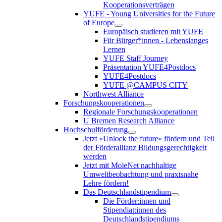
Kooperationsverträgen
YUFE - Young Universities for the Future
of Europe
Europäisch studieren mit YUFE
Für Bürger*innen - Lebenslanges
Lernen
YUFE Staff Journey
Präsentation YUFE4Postdocs
YUFE4Postdocs
YUFE @CAMPUS CITY
Northwest Alliance
Forschungskooperationen
Regionale Forschungskooperationen
U Bremen Research Alliance
Hochschulförderung
Jetzt »Unlock the future« fördern und Teil
der Förderallianz Bildungsgerechtigkeit
werden
Jetzt mit MoleNet nachhaltige
Umweltbeobachtung und praxisnahe
Lehre fördern!
Das Deutschlandstipendium
Die Förder:innen und
Stipendiat:innen des
Deutschlandstipendiums