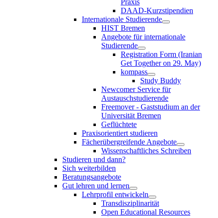
Praxis
DAAD-Kurzstipendien
Internationale Studierende
HIST Bremen
Angebote für internationale
Studierende
Registration Form (Iranian
Get Together on 29. May)
kompass
Study Buddy
Newcomer Service für
Austauschstudierende
Freemover - Gaststudium an der
Universität Bremen
Geflüchtete
Praxisorientiert studieren
Fächerübergreifende Angebote
Wissenschaftliches Schreiben
Studieren und dann?
Sich weiterbilden
Beratungsangebote
Gut lehren und lernen
Lehrprofil entwickeln
Transdisziplinarität
Open Educational Resources