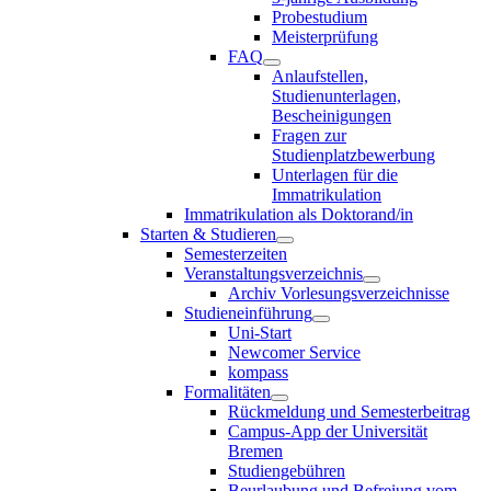
Probestudium
Meisterprüfung
FAQ
Anlaufstellen,
Studienunterlagen,
Bescheinigungen
Fragen zur
Studienplatzbewerbung
Unterlagen für die
Immatrikulation
Immatrikulation als Doktorand/in
Starten & Studieren
Semesterzeiten
Veranstaltungsverzeichnis
Archiv Vorlesungsverzeichnisse
Studieneinführung
Uni-Start
Newcomer Service
kompass
Formalitäten
Rückmeldung und Semesterbeitrag
Campus-App der Universität
Bremen
Studiengebühren
Beurlaubung und Befreiung vom