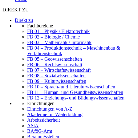
DIREKT ZU
Direkt zu
Fachbereiche
FB 01 – Physik / Elektrotechnik
FB 02 – Biologie / Chemie
FB 03 – Mathematik / Informatik
FB 04 – Produktionstechnik – Maschinenbau &
Verfahrenstechnik
FB 05 – Geowissenschaften
FB 06 – Rechtswissenschaft
FB 07 – Wirtschaftswissenschaft
FB 08 – Sozialwissenschaften
FB 09 – Kulturwissenschaften
FB 10 – Sprach- und Literaturwissenschaften
FB 11 – Human- und Gesundheitswissenschaften
FB 12 – Erziehungs- und Bildungswissenschaften
Einrichtungen
Einrichtungen von A-Z
Akademie für Weiterbildung
Arbeitssicherheit
AStA
BAföG-Amt
Beratungsstellen