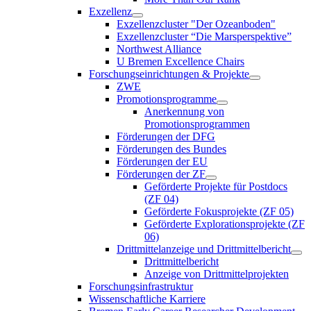
Exzellenz
Exzellenzcluster "Der Ozeanboden"
Exzellenzcluster “Die Marsperspektive”
Northwest Alliance
U Bremen Excellence Chairs
Forschungseinrichtungen & Projekte
ZWE
Promotionsprogramme
Anerkennung von
Promotionsprogrammen
Förderungen der DFG
Förderungen des Bundes
Förderungen der EU
Förderungen der ZF
Geförderte Projekte für Postdocs
(ZF 04)
Geförderte Fokusprojekte (ZF 05)
Geförderte Explorationsprojekte (ZF
06)
Drittmittelanzeige und Drittmittelbericht
Drittmittelbericht
Anzeige von Drittmittelprojekten
Forschungsinfrastruktur
Wissenschaftliche Karriere