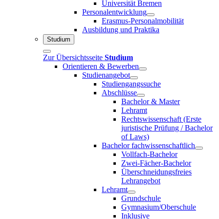
Universität Bremen
Personalentwicklung
Erasmus-Personalmobilität
Ausbildung und Praktika
Studium
Zur Übersichtsseite
Studium
Orientieren & Bewerben
Studienangebot
Studiengangssuche
Abschlüsse
Bachelor & Master
Lehramt
Rechtswissenschaft (Erste
juristische Prüfung / Bachelor
of Laws)
Bachelor fachwissenschaftlich
Vollfach-Bachelor
Zwei-Fächer-Bachelor
Überschneidungsfreies
Lehrangebot
Lehramt
Grundschule
Gymnasium/Oberschule
Inklusive