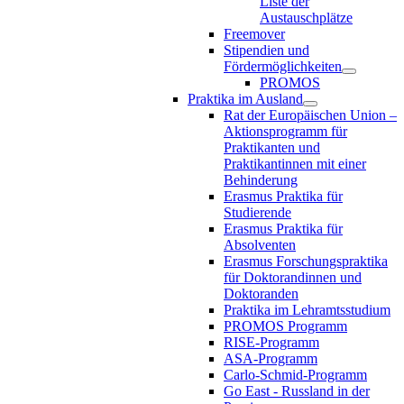
Liste der
Austauschplätze
Freemover
Stipendien und
Fördermöglichkeiten
PROMOS
Praktika im Ausland
Rat der Europäischen Union –
Aktionsprogramm für
Praktikanten und
Praktikantinnen mit einer
Behinderung
Erasmus Praktika für
Studierende
Erasmus Praktika für
Absolventen
Erasmus Forschungspraktika
für Doktorandinnen und
Doktoranden
Praktika im Lehramtsstudium
PROMOS Programm
RISE-Programm
ASA-Programm
Carlo-Schmid-Programm
Go East - Russland in der