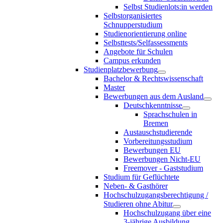
Selbst Studienlots:in werden
Selbstorganisiertes
Schnupperstudium
Studienorientierung online
Selbsttests/Selfassessments
Angebote für Schulen
Campus erkunden
Studienplatzbewerbung
Bachelor & Rechtswissenschaft
Master
Bewerbungen aus dem Ausland
Deutschkenntnisse
Sprachschulen in
Bremen
Austauschstudierende
Vorbereitungsstudium
Bewerbungen EU
Bewerbungen Nicht-EU
Freemover - Gaststudium
Studium für Geflüchtete
Neben- & Gasthörer
Hochschulzugangsberechtigung /
Studieren ohne Abitur
Hochschulzugang über eine
3-jährige Ausbildung