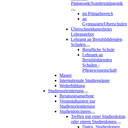
Pädagogik/Sonderpädagogik
im Primarbereich
an
Gymnasien/Oberschulen
Überschneidungsfreies
Lehrangebot
Lehramt an Berufsbildenden
Schulen
Berufliche Schule
Lehramt an
Berufsbildenden
Schulen -
Pflegewissenschaft
Master
Internationale Studiengänge
Weiterbildung
Studienorientierung
Beratungsangebote
Veranstaltungen zur
Studienorientierung
Studienlots:innen
Treffen mit einer Studienlotsin
oder einem Studienlotsen
Daten_Studienlotsen