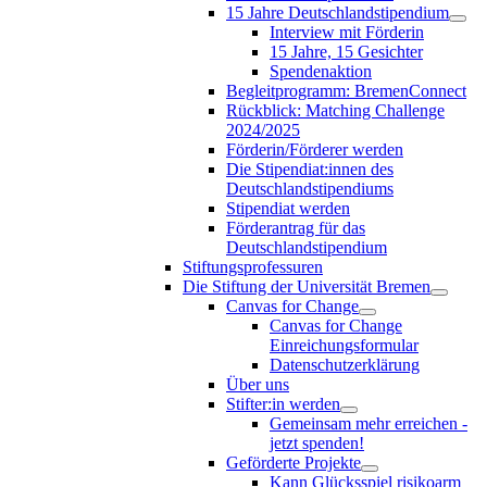
15 Jahre Deutschlandstipendium
Interview mit Förderin
15 Jahre, 15 Gesichter
Spendenaktion
Begleitprogramm: BremenConnect
Rückblick: Matching Challenge
2024/2025
Förderin/Förderer werden
Die Stipendiat:innen des
Deutschlandstipendiums
Stipendiat werden
Förderantrag für das
Deutschlandstipendium
Stiftungsprofessuren
Die Stiftung der Universität Bremen
Canvas for Change
Canvas for Change
Einreichungsformular
Datenschutzerklärung
Über uns
Stifter:in werden
Gemeinsam mehr erreichen -
jetzt spenden!
Geförderte Projekte
Kann Glücksspiel risikoarm