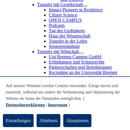
Transfer mit Gesellschaft
Impact Pioneers in Residence
Citizen Science
OPEN CAMPUS
Podcasts
Tag des Gedenkens
Haus der Wissenschaft
Transfer in der Lehre
Seniorenstudium
Transfer mit Wirtschaft
Uni Bremen Campus GmbH
Erfindungen und Schutzrechte
Partnerschaften und Beteiligungen
Recruiting an der Universität Bremen
Weiterbildung an der Universität Bremen
Transfer mit Schule
Auf unserer Webseite werden Cookies verwendet. Einige davon sind
Schülerinnen und Schüler
essentiell, während uns andere die Verbesserung und Optimierung der
MINT-Schnupperstudium
Schulklassen
Website im Sinne der Nutzenden ermöglichen. (
Lehrkräfte
Datenschutzerklärung
|
Impressum
)
Gründungsunterstützung
UniTransfer - Servicestelle für Transferaktivitäten
Einstellungen
Ablehnen
Akzeptieren
Transfermagazin der Universität Bremen
Transferpreis der Universität Bremen