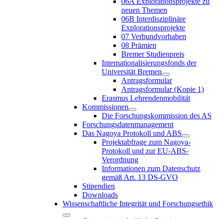
06A Explorationsprojekte zu
neuen Themen
06B Interdisziplinäre
Explorationsprojekte
07 Verbundvorhaben
08 Prämien
Bremer Studienpreis
Internationalisierungsfonds der
Universität Bremen
Antragsformular
Antragsformular (Kopie 1)
Erasmus Lehrendenmobilität
Kommissionen
Die Forschungskommission des AS
Forschungsdatenmanagement
Das Nagoya Protokoll und ABS
Projektabfrage zum Nagoya-
Protokoll und zur EU-ABS-
Verordnung
Informationen zum Datenschutz
gemäß Art. 13 DS-GVO
Stipendien
Downloads
Wissenschaftliche Integrität und Forschungsethik