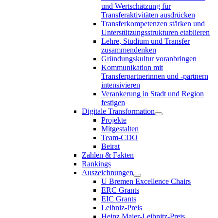
und Wertschätzung für
Transferaktivitäten ausdrücken
Transferkompetenzen stärken und
Unterstützungsstrukturen etablieren
Lehre, Studium und Transfer
zusammendenken
Gründungskultur voranbringen
Kommunikation mit
Transferpartnerinnen und -partnern
intensivieren
Verankerung in Stadt und Region
festigen
Digitale Transformation
Projekte
Mitgestalten
Team-CDO
Beirat
Zahlen & Fakten
Rankings
Auszeichnungen
U Bremen Excellence Chairs
ERC Grants
EIC Grants
Leibniz-Preis
Heinz Maier-Leibnitz-Preis