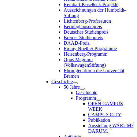
Reinhart-Koselleck-Projekte
Auszeichnungen der Humboldt-
Stiftung
Lichtenberg-Professuren
Berninghausenpreis
Deutscher Studienpreis
Bremer Studienpreis
DAAD-Preis
Emmy Noether Programme
Heisenberg-Programm
Opus Magnum
(VolkswagenStiftung)
Ehrungen durch die Universität
Bremen
Geschichte
50 Jahre
Geschichte
Programm
OPEN CAMPUS
WEEK
CAMPUS CITY
Publikation
Ausstellung WARUM?
DARUM.
Zeitleiste