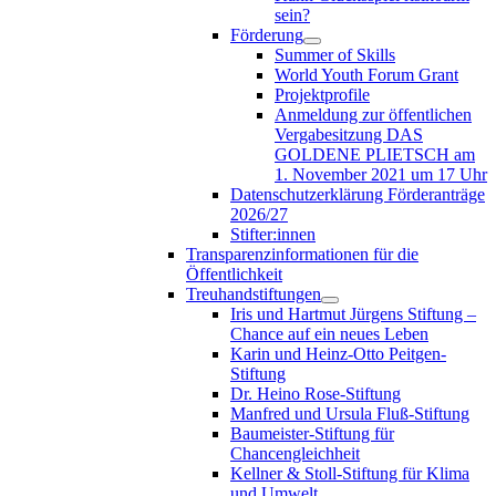
sein?
Förderung
Summer of Skills
World Youth Forum Grant
Projektprofile
Anmeldung zur öffentlichen
Vergabesitzung DAS
GOLDENE PLIETSCH am
1. November 2021 um 17 Uhr
Datenschutzerklärung Förderanträge
2026/27
Stifter:innen
Transparenzinformationen für die
Öffentlichkeit
Treuhandstiftungen
Iris und Hartmut Jürgens Stiftung –
Chance auf ein neues Leben
Karin und Heinz-Otto Peitgen-
Stiftung
Dr. Heino Rose-Stiftung
Manfred und Ursula Fluß-Stiftung
Baumeister-Stiftung für
Chancengleichheit
Kellner & Stoll-Stiftung für Klima
und Umwelt