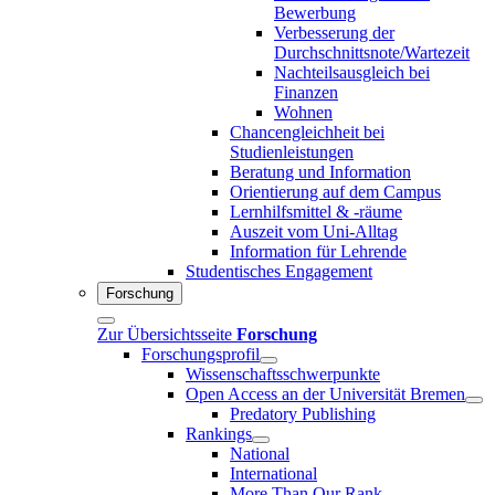
Bewerbung
Verbesserung der
Durchschnittsnote/Wartezeit
Nachteilsausgleich bei
Finanzen
Wohnen
Chancengleichheit bei
Studienleistungen
Beratung und Information
Orientierung auf dem Campus
Lernhilfsmittel & -räume
Auszeit vom Uni-Alltag
Information für Lehrende
Studentisches Engagement
Forschung
Zur Übersichtsseite
Forschung
Forschungsprofil
Wissenschaftsschwerpunkte
Open Access an der Universität Bremen
Predatory Publishing
Rankings
National
International
More Than Our Rank