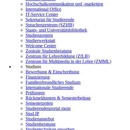
Hochschulkommunikation und -marketing
International Office
IT-Service Center
Sekretariat für Studierende
Sprachenzentrum (SZHB)
Staats- und Universitätsbibliothek
Studienzentren
Studierwerkstatt
Welcome Center
Zentrale Studienberatung
Zentrum für Lehrerbildung (ZfLB)
Zentrum für Multimedia in der Lehre (ZMML)
Studium
Bewerbung & Einschreibung
Finanzierung
Familienfreundliches Studium
Internationale Studierende
Prüfungen
Rückmeldungen & Semesterbeitrag
Semesterzeiten
Studierendenportal moin
Stud.IP
Studienangebot
Studienberatung
Studiertechniken erwerben