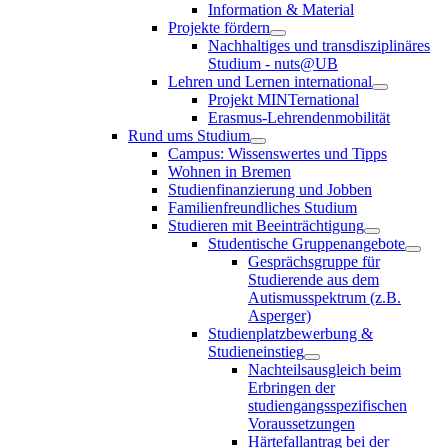
Information & Material
Projekte fördern
Nachhaltiges und transdisziplinäres
Studium - nuts@UB
Lehren und Lernen international
Projekt MINTernational
Erasmus-Lehrendenmobilität
Rund ums Studium
Campus: Wissenswertes und Tipps
Wohnen in Bremen
Studienfinanzierung und Jobben
Familienfreundliches Studium
Studieren mit Beeinträchtigung
Studentische Gruppenangebote
Gesprächsgruppe für
Studierende aus dem
Autismusspektrum (z.B.
Asperger)
Studienplatzbewerbung &
Studieneinstieg
Nachteilsausgleich beim
Erbringen der
studiengangsspezifischen
Voraussetzungen
Härtefallantrag bei der