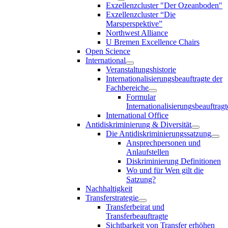
Exzellenzcluster "Der Ozeanboden"
Exzellenzcluster “Die
Marsperspektive”
Northwest Alliance
U Bremen Excellence Chairs
Open Science
International
Veranstaltungshistorie
Internationalisierungsbeauftragte der
Fachbereiche
Formular
Internationalisierungsbeauftragt
International Office
Antidiskriminierung & Diversität
Die Antidiskriminierungssatzung
Ansprechpersonen und
Anlaufstellen
Diskriminierung Definitionen
Wo und für Wen gilt die
Satzung?
Nachhaltigkeit
Transferstrategie
Transferbeirat und
Transferbeauftragte
Sichtbarkeit von Transfer erhöhen