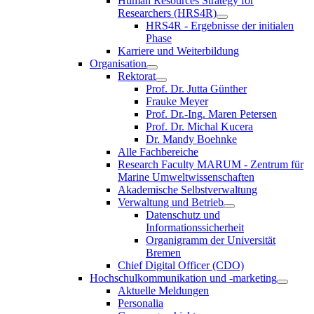
Human Resources Strategy for
Researchers (HRS4R)
HRS4R - Ergebnisse der initialen
Phase
Karriere und Weiterbildung
Organisation
Rektorat
Prof. Dr. Jutta Günther
Frauke Meyer
Prof. Dr.-Ing. Maren Petersen
Prof. Dr. Michal Kucera
Dr. Mandy Boehnke
Alle Fachbereiche
Research Faculty MARUM - Zentrum für
Marine Umweltwissenschaften
Akademische Selbstverwaltung
Verwaltung und Betrieb
Datenschutz und
Informationssicherheit
Organigramm der Universität
Bremen
Chief Digital Officer (CDO)
Hochschulkommunikation und -marketing
Aktuelle Meldungen
Personalia